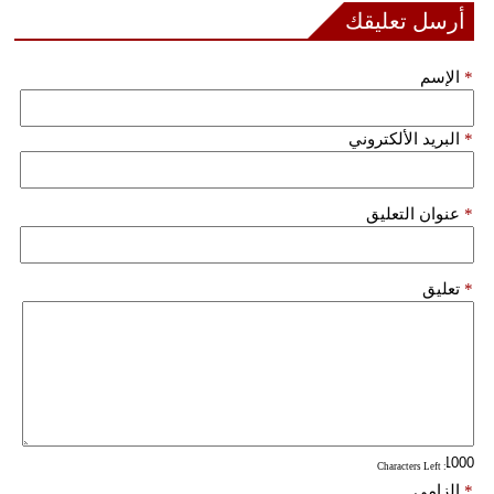
مدوَّنات
أرسل تعليقك
أبراج
*
الإسم
فيديو
*
البريد الألكتروني
سيارات
*
عنوان التعليق
*
تعليق
: Characters Left
*
إلزامي