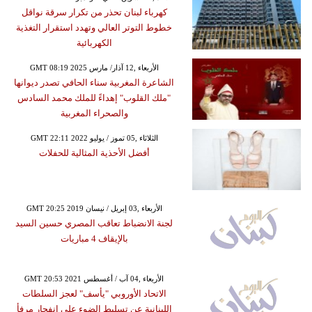
كهرباء لبنان تحذر من تكرار سرقة نواقل
خطوط التوتر العالي وتهدد استقرار التغذية
الكهربائية
GMT 08:19 2025 الأربعاء ,12 آذار/ مارس
الشاعرة المغربية سناء الحافي تصدر ديوانها
"ملك القلوب" إهداءً للملك محمد السادس
والصحراء المغربية
GMT 22:11 2022 الثلاثاء ,05 تموز / يوليو
أفضل الأحذية المثالية للحفلات
GMT 20:25 2019 الأربعاء ,03 إبريل / نيسان
لجنة الانضباط تعاقب المصري حسين السيد
بالإيقاف 4 مباريات
GMT 20:53 2021 الأربعاء ,04 آب / أغسطس
الاتحاد الأوروبي "يأسف" لعجز السلطات
اللبنانية عن تسليط الضوء على انفجار مرفأ