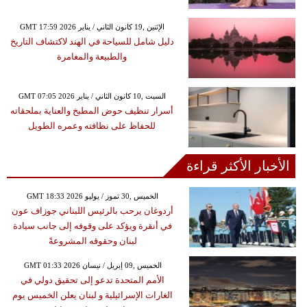
GMT 17:59 2026 الإثنين ,19 كانون الثاني / يناير
دليل شامل للسياحة في الهند لاكتشاف التاريخ
والطبيعة والمغامرة
GMT 07:05 2026 السبت ,10 كانون الثاني / يناير
أسرار تنظيف حوض المطبخ والعناية بملحقاته
للحفاظ على نظافته وعمره الطويل
الأخبار الأكثر قراءة
GMT 18:33 2026 الخميس ,30 تموز / يوليو
أردوغان يرحب بالرئيس اللبناني جوزاف عون
في أنقرة ويؤكد على وقوفه إلى جانب سيادة
لبنان وحقوقه المشروعةً
GMT 01:33 2026 الخميس ,09 إبريل / نيسان
الأمم المتحدة تدعو إلى تحقيق دولي في
الغارات الإسرائيلية و لبنان يعلن الخميس يوم