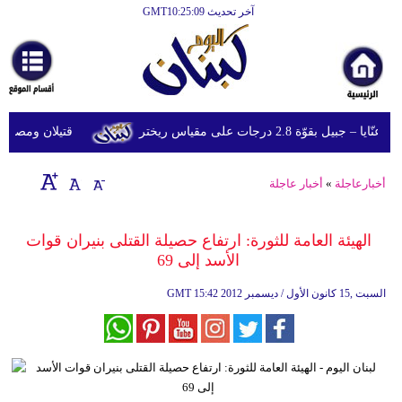
آخر تحديث GMT10:25:09
الرئيسية
أخبارعاجلة
رياضة
قوّة 2.8 درجات على مقياس ريختر
قتيلان ومصابون جراء 14 غارة إسرائيلية على شرق 
ثقافة
إقتصاد
أخبارعاجلة
»
أخبار عاجلة
فن
الهيئة العامة للثورة: ارتفاع حصيلة القتلى بنيران قوات
وموسيقى
الأسد إلى 69
أزياء
15:42 2012 السبت ,15 كانون الأول / ديسمبر
GMT
صحة
وتغذية
سياحة