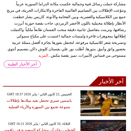
مشاركة حملت رسائل فنية وجمالية عكست مكانة الدراما السورية عربياً.
وتنوّعت الإطلالات بين التصاميم العالمية الفاخرة والابتكارات الجريئة، في مزيج
جمع بين الكلاسيكية والعصرية، وبين الفخامة والأنوثة. كاريس بشار خطفت
الأنظار بإطلالة مخملية باللون الأخضر الزمردي، جاءت بقصة حورية أبرزت
رشاقتها، وتزينت بتفاصيل جانبية دقيقة منحت الفستان طابعاً ملكياً. واكتملت
إطلالتها بمجوهرات فاخرة ولمسات جمالية اعتمدت على مكياج سموكي
وتسريحة شعر كلاسيكية مرفوعة، لتحتفل بفوزها بجائزة أفضل ممثلة عربية
بحضور واثق وأنيق. بدورها، أطلت نور علي بفستان كلوش داكن بتصميم أنثوي
مستوحى من فساتين الأميرات، تميز بقصة مكش...
المزيد
آخر الأخبار الطبية
آخر الأخبار
GMT 18:37 2026 الخميس ,22 كانون الثاني / يناير
ياسمين صبري تحتفل بعيد ميلادها بإطلالات
متنوعة تجمع بين السهرة والأزياء العملية
GMT 16:21 2026 الثلاثاء ,20 كانون الثاني / يناير
الخطيب يؤكد أن مشاركة السعودية في دافوس