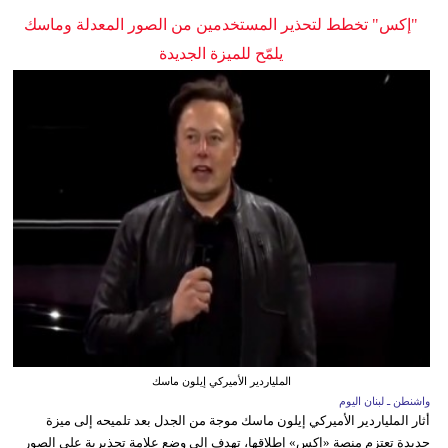
"إكس" تخطط لتحذير المستخدمين من الصور المعدلة وماسك
يلمّح للميزة الجديدة
الملياردير الأميركي إيلون ماسك
واشنطن ـ لبنان اليوم
أثار الملياردير الأميركي إيلون ماسك موجة من الجدل بعد تلميحه إلى ميزة
جديدة تعتزم منصة «إكس» إطلاقها، تهدف إلى وضع علامة تحذيرية على الصور