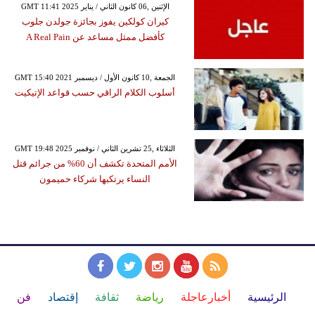
GMT 11:41 2025 الإثنين ,06 كانون الثاني / يناير
كيران كولكين يفوز بجائزة جولدن جلوب
كأفضل ممثل مساعد عن A Real Pain
GMT 15:40 2021 الجمعة ,10 كانون الأول / ديسمبر
أسلوب الكلام الراقي حسب قواعد الإتيكيت
GMT 19:48 2025 الثلاثاء ,25 تشرين الثاني / نوفمبر
الأمم المتحدة تكشف أن 60% من جرائم قتل
النساء يرتكبها شركاء حميمون
الرئيسية
أخبارعاجلة
رياضة
ثقافة
إقتصاد
فن