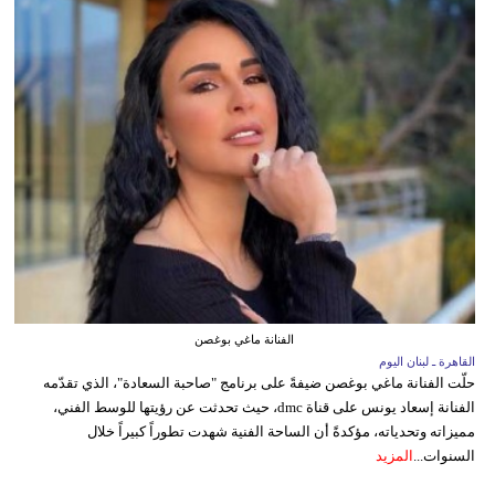
الفنانة ماغي بوغصن
القاهرة ـ لبنان اليوم
حلّت الفنانة ماغي بوغصن ضيفةً على برنامج "صاحبة السعادة"، الذي تقدّمه
الفنانة إسعاد يونس على قناة dmc، حيث تحدثت عن رؤيتها للوسط الفني،
مميزاته وتحدياته، مؤكدةً أن الساحة الفنية شهدت تطوراً كبيراً خلال
السنوات...
المزيد