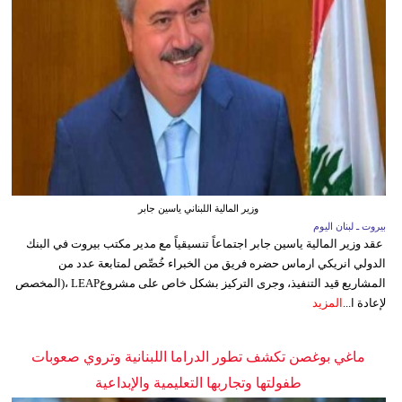
وزير المالية اللبناني ياسين جابر
بيروت ـ لبنان اليوم
عقد وزير المالية ياسين جابر اجتماعاً تنسيقياً مع مدير مكتب بيروت في البنك
الدولي انريكي ارماس حضره فريق من الخبراء خُصِّص لمتابعة عدد من
المشاريع قيد التنفيذ، وجرى التركيز بشكل خاص على مشروعLEAP ،(المخصص
لإعادة ا...
المزيد
ماغي بوغصن تكشف تطور الدراما اللبنانية وتروي صعوبات
طفولتها وتجاربها التعليمية والإبداعية