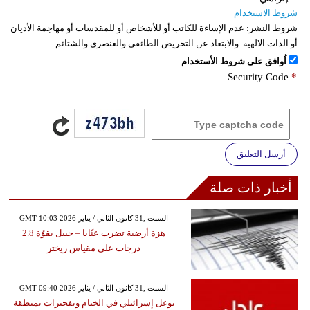
شروط الاستخدام
شروط النشر:
عدم الإساءة للكاتب أو للأشخاص أو للمقدسات أو مهاجمة الأديان
أو الذات الالهية. والابتعاد عن التحريض الطائفي والعنصري والشتائم.
اُوافق على شروط الأستخدام
Security Code
*
أرسل التعليق
أخبار ذات صلة
GMT 10:03 2026 السبت ,31 كانون الثاني / يناير
هزة أرضية تضرب عنّايا – جبيل بقوّة 2.8
درجات على مقياس ريختر
GMT 09:40 2026 السبت ,31 كانون الثاني / يناير
توغل إسرائيلي في الخيام وتفجيرات بمنطقة