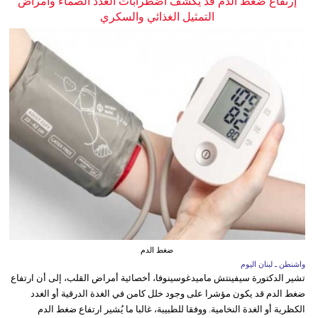
إرتفاع ضغط الدم قد يكشف اضطرابات الغدد الصماء وأمراض
التمثيل الغذائي والسكري
ضغط الدم
واشنطن ـ لبنان اليوم
تشير الدكتورة سيفينتش ماميدغوسينوفا، أخصائية أمراض القلب، إلى أن ارتفاع
ضغط الدم قد يكون مؤشرا على وجود خلل كامن في الغدة الدرقية أو الغدد
الكظرية أو الغدة النخامية. ووفقا للطبيبة، غالبا ما يُشير ارتفاع ضغط الدم