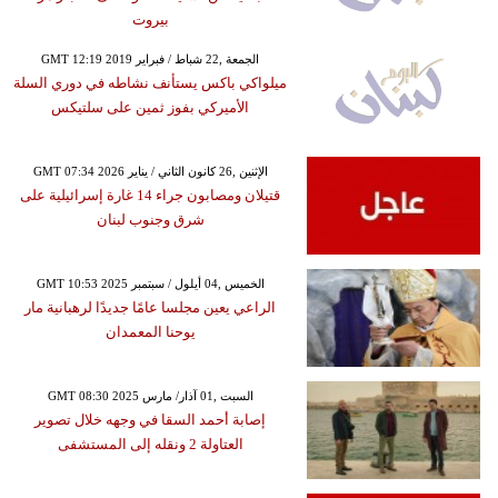
بيروت
GMT 12:19 2019 الجمعة ,22 شباط / فبراير
ميلواكي باكس يستأنف نشاطه في دوري السلة
الأميركي بفوز ثمين على سلتيكس
GMT 07:34 2026 الإثنين ,26 كانون الثاني / يناير
قتيلان ومصابون جراء 14 غارة إسرائيلية على
شرق وجنوب لبنان
GMT 10:53 2025 الخميس ,04 أيلول / سبتمبر
الراعي يعين مجلسا عامًا جديدًا لرهبانية مار
يوحنا المعمدان
GMT 08:30 2025 السبت ,01 آذار/ مارس
إصابة أحمد السقا في وجهه خلال تصوير
العتاولة 2 ونقله إلى المستشفى