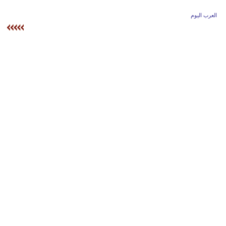
وسفر
العرب اليوم
ديكور
أخبار
إعلام
تعليم
مرأة
أزياء
إسلامية
علوم
وتكنولوجيا
بيئة