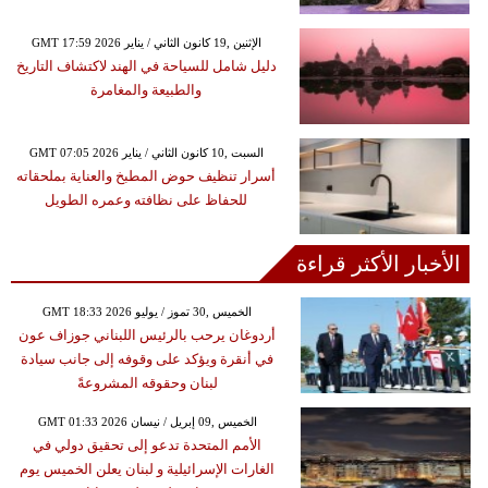
GMT 17:59 2026 الإثنين ,19 كانون الثاني / يناير
دليل شامل للسياحة في الهند لاكتشاف التاريخ
والطبيعة والمغامرة
GMT 07:05 2026 السبت ,10 كانون الثاني / يناير
أسرار تنظيف حوض المطبخ والعناية بملحقاته
للحفاظ على نظافته وعمره الطويل
الأخبار الأكثر قراءة
GMT 18:33 2026 الخميس ,30 تموز / يوليو
أردوغان يرحب بالرئيس اللبناني جوزاف عون
في أنقرة ويؤكد على وقوفه إلى جانب سيادة
لبنان وحقوقه المشروعةً
GMT 01:33 2026 الخميس ,09 إبريل / نيسان
الأمم المتحدة تدعو إلى تحقيق دولي في
الغارات الإسرائيلية و لبنان يعلن الخميس يوم