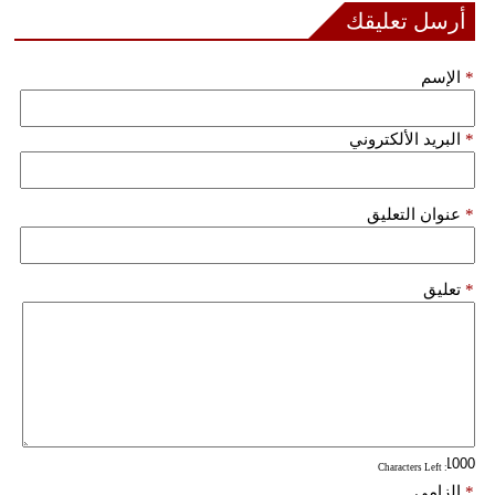
مدوَّنات
أرسل تعليقك
أبراج
*
الإسم
فيديو
*
البريد الألكتروني
سيارات
*
عنوان التعليق
*
تعليق
: Characters Left
*
إلزامي