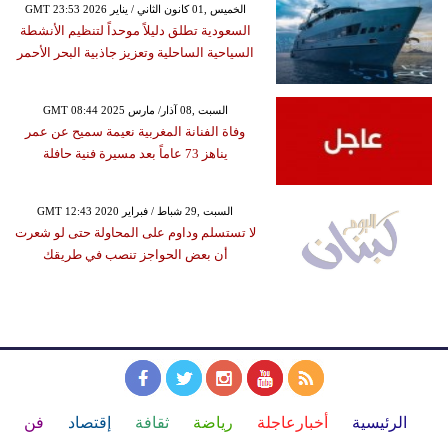
GMT 23:53 2026 الخميس ,01 كانون الثاني / يناير
السعودية تطلق دليلاً موحداً لتنظيم الأنشطة
السياحية الساحلية وتعزيز جاذبية البحر الأحمر
GMT 08:44 2025 السبت ,08 آذار/ مارس
وفاة الفنانة المغربية نعيمة سميح عن عمر
يناهز 73 عاماً بعد مسيرة فنية حافلة
GMT 12:43 2020 السبت ,29 شباط / فبراير
لا تستسلم وداوم على المحاولة حتى لو شعرت
أن بعض الحواجز تنصب في طريقك
الرئيسية
أخبارعاجلة
رياضة
ثقافة
إقتصاد
فن