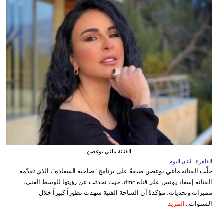
الفنانة ماغي بوغصن
القاهرة ـ لبنان اليوم
حلّت الفنانة ماغي بوغصن ضيفةً على برنامج "صاحبة السعادة"، الذي تقدّمه
الفنانة إسعاد يونس على قناة dmc، حيث تحدثت عن رؤيتها للوسط الفني،
مميزاته وتحدياته، مؤكدةً أن الساحة الفنية شهدت تطوراً كبيراً خلال
السنوات...
المزيد