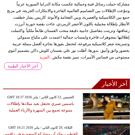
مشاركة حملت رسائل فنية وجمالية عكست مكانة الدراما السورية عربياً.
وتنوّعت الإطلالات بين التصاميم العالمية الفاخرة والابتكارات الجريئة، في مزيج
جمع بين الكلاسيكية والعصرية، وبين الفخامة والأنوثة. كاريس بشار خطفت
الأنظار بإطلالة مخملية باللون الأخضر الزمردي، جاءت بقصة حورية أبرزت
رشاقتها، وتزينت بتفاصيل جانبية دقيقة منحت الفستان طابعاً ملكياً. واكتملت
إطلالتها بمجوهرات فاخرة ولمسات جمالية اعتمدت على مكياج سموكي
وتسريحة شعر كلاسيكية مرفوعة، لتحتفل بفوزها بجائزة أفضل ممثلة عربية
بحضور واثق وأنيق. بدورها، أطلت نور علي بفستان كلوش داكن بتصميم أنثوي
مستوحى من فساتين الأميرات، تميز بقصة مكش...
المزيد
آخر الأخبار الطبية
آخر الأخبار
GMT 18:37 2026 الخميس ,22 كانون الثاني / يناير
ياسمين صبري تحتفل بعيد ميلادها بإطلالات
متنوعة تجمع بين السهرة والأزياء العملية
GMT 16:21 2026 الثلاثاء ,20 كانون الثاني / يناير
الخطيب يؤكد أن مشاركة السعودية في دافوس