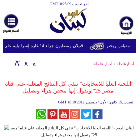
آخر تحديث GMT10:25:09
الرئيسية
أخبارعاجلة
رياضة
قتيلان ومصابون جراء 14 غارة إسرائيلية على شرق وجنوب لبنان
ثقافة
إقتصاد
أخبارعاجلة
»
أخبار عاجلة
فن
"اللجنه العليا للانتخابات" تنفي كل النتائج المعلنه على قناه
وموسيقى
"مصر 25" وتقول إنها محض هراء وتضليل
أزياء
18:19 2012 السبت ,15 كانون الأول / ديسمبر
GMT
صحة
وتغذية
سياحة