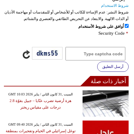
شروط الاستخدام
شروط النشر:
عدم الإساءة للكاتب أو للأشخاص أو للمقدسات أو مهاجمة الأديان
أو الذات الالهية. والابتعاد عن التحريض الطائفي والعنصري والشتائم.
اُوافق على شروط الأستخدام
Security Code
*
أرسل التعليق
أخبار ذات صلة
GMT 10:03 2026 السبت ,31 كانون الثاني / يناير
هزة أرضية تضرب عنّايا – جبيل بقوّة 2.8
درجات على مقياس ريختر
GMT 09:40 2026 السبت ,31 كانون الثاني / يناير
توغل إسرائيلي في الخيام وتفجيرات بمنطقة