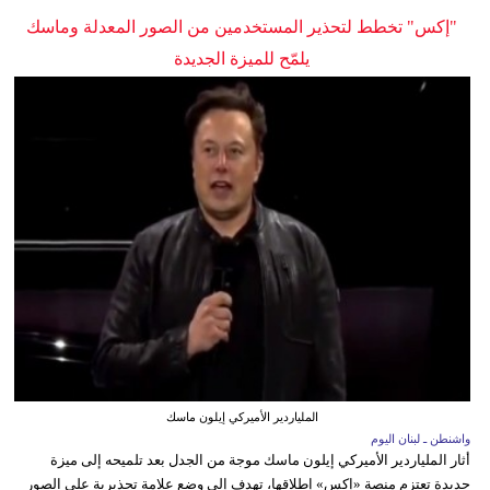
"إكس" تخطط لتحذير المستخدمين من الصور المعدلة وماسك
يلمّح للميزة الجديدة
الملياردير الأميركي إيلون ماسك
واشنطن ـ لبنان اليوم
أثار الملياردير الأميركي إيلون ماسك موجة من الجدل بعد تلميحه إلى ميزة
جديدة تعتزم منصة «إكس» إطلاقها، تهدف إلى وضع علامة تحذيرية على الصور