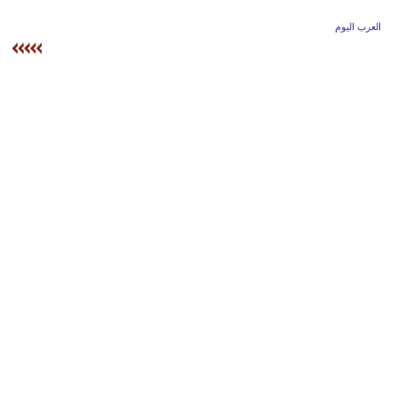
وسفر
العرب اليوم
ديكور
أخبار
إعلام
تعليم
مرأة
أزياء
إسلامية
علوم
وتكنولوجيا
بيئة