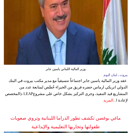
وزير المالية اللبناني ياسين جابر
بيروت ـ لبنان اليوم
عقد وزير المالية ياسين جابر اجتماعاً تنسيقياً مع مدير مكتب بيروت في البنك
الدولي انريكي ارماس حضره فريق من الخبراء خُصِّص لمتابعة عدد من
المشاريع قيد التنفيذ، وجرى التركيز بشكل خاص على مشروعLEAP ،(المخصص
لإعادة ا...
المزيد
ماغي بوغصن تكشف تطور الدراما اللبنانية وتروي صعوبات
طفولتها وتجاربها التعليمية والإبداعية