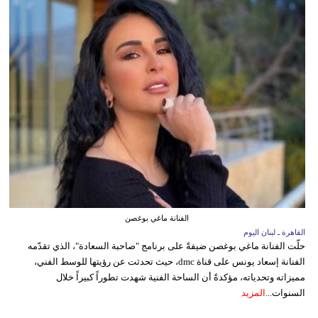
الفنانة ماغي بوغصن
القاهرة ـ لبنان اليوم
حلّت الفنانة ماغي بوغصن ضيفةً على برنامج "صاحبة السعادة"، الذي تقدّمه
الفنانة إسعاد يونس على قناة dmc، حيث تحدثت عن رؤيتها للوسط الفني،
مميزاته وتحدياته، مؤكدةً أن الساحة الفنية شهدت تطوراً كبيراً خلال
السنوات...
المزيد