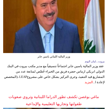
وزير المالية اللبناني ياسين جابر
بيروت ـ لبنان اليوم
عقد وزير المالية ياسين جابر اجتماعاً تنسيقياً مع مدير مكتب بيروت في البنك
الدولي انريكي ارماس حضره فريق من الخبراء خُصِّص لمتابعة عدد من
المشاريع قيد التنفيذ، وجرى التركيز بشكل خاص على مشروعLEAP ،(المخصص
لإعادة ا...
المزيد
ماغي بوغصن تكشف تطور الدراما اللبنانية وتروي صعوبات
طفولتها وتجاربها التعليمية والإبداعية