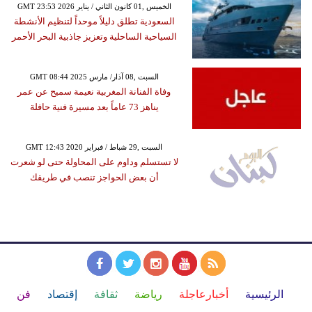
GMT 23:53 2026 الخميس ,01 كانون الثاني / يناير
السعودية تطلق دليلاً موحداً لتنظيم الأنشطة
السياحية الساحلية وتعزيز جاذبية البحر الأحمر
GMT 08:44 2025 السبت ,08 آذار/ مارس
وفاة الفنانة المغربية نعيمة سميح عن عمر
يناهز 73 عاماً بعد مسيرة فنية حافلة
GMT 12:43 2020 السبت ,29 شباط / فبراير
لا تستسلم وداوم على المحاولة حتى لو شعرت
أن بعض الحواجز تنصب في طريقك
الرئيسية
أخبارعاجلة
رياضة
ثقافة
إقتصاد
فن