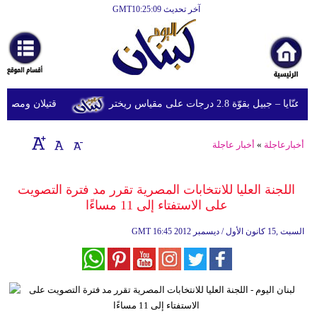
آخر تحديث GMT10:25:09
الرئيسية
أخبارعاجلة
رياضة
قوّة 2.8 درجات على مقياس ريختر
قتيلان ومصابون جراء 14 غارة إسرائيلية على شرق 
ثقافة
إقتصاد
أخبارعاجلة
»
أخبار عاجلة
فن
اللجنة العليا للانتخابات المصرية تقرر مد فترة التصويت
وموسيقى
على الاستفتاء إلى 11 مساءًا
أزياء
16:45 2012 السبت ,15 كانون الأول / ديسمبر
GMT
صحة
وتغذية
سياحة