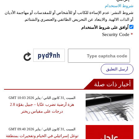
شروط الاستخدام
شروط النشر:
عدم الإساءة للكاتب أو للأشخاص أو للمقدسات أو مهاجمة الأديان
أو الذات الالهية. والابتعاد عن التحريض الطائفي والعنصري والشتائم.
اُوافق على شروط الأستخدام
Security Code
*
أرسل التعليق
أخبار ذات صلة
GMT 10:03 2026 السبت ,31 كانون الثاني / يناير
هزة أرضية تضرب عنّايا – جبيل بقوّة 2.8
درجات على مقياس ريختر
GMT 09:40 2026 السبت ,31 كانون الثاني / يناير
توغل إسرائيلي في الخيام وتفجيرات بمنطقة