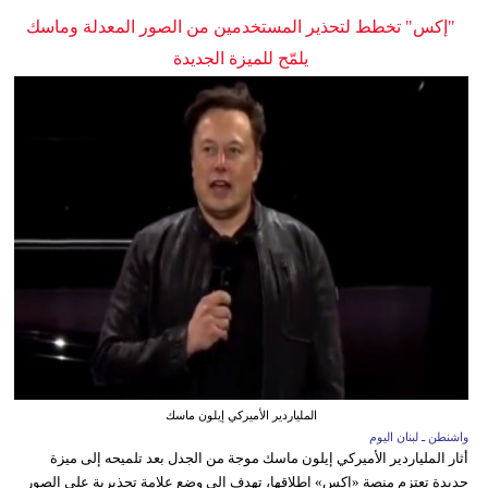
"إكس" تخطط لتحذير المستخدمين من الصور المعدلة وماسك
يلمّح للميزة الجديدة
الملياردير الأميركي إيلون ماسك
واشنطن ـ لبنان اليوم
أثار الملياردير الأميركي إيلون ماسك موجة من الجدل بعد تلميحه إلى ميزة
جديدة تعتزم منصة «إكس» إطلاقها، تهدف إلى وضع علامة تحذيرية على الصور