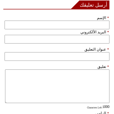
مدوَّنات
أرسل تعليقك
أبراج
*
الإسم
فيديو
*
البريد الألكتروني
سيارات
*
عنوان التعليق
*
تعليق
: Characters Left
*
إلزامي