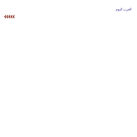
وسفر
العرب اليوم
ديكور
أخبار
إعلام
تعليم
مرأة
أزياء
إسلامية
علوم
وتكنولوجيا
بيئة