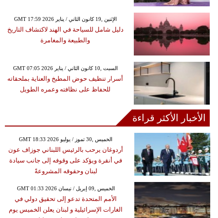
GMT 17:59 2026 الإثنين ,19 كانون الثاني / يناير
دليل شامل للسياحة في الهند لاكتشاف التاريخ
والطبيعة والمغامرة
GMT 07:05 2026 السبت ,10 كانون الثاني / يناير
أسرار تنظيف حوض المطبخ والعناية بملحقاته
للحفاظ على نظافته وعمره الطويل
الأخبار الأكثر قراءة
GMT 18:33 2026 الخميس ,30 تموز / يوليو
أردوغان يرحب بالرئيس اللبناني جوزاف عون
في أنقرة ويؤكد على وقوفه إلى جانب سيادة
لبنان وحقوقه المشروعةً
GMT 01:33 2026 الخميس ,09 إبريل / نيسان
الأمم المتحدة تدعو إلى تحقيق دولي في
الغارات الإسرائيلية و لبنان يعلن الخميس يوم