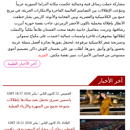
مشاركة حملت رسائل فنية وجمالية عكست مكانة الدراما السورية عربياً.
وتنوّعت الإطلالات بين التصاميم العالمية الفاخرة والابتكارات الجريئة، في مزيج
جمع بين الكلاسيكية والعصرية، وبين الفخامة والأنوثة. كاريس بشار خطفت
الأنظار بإطلالة مخملية باللون الأخضر الزمردي، جاءت بقصة حورية أبرزت
رشاقتها، وتزينت بتفاصيل جانبية دقيقة منحت الفستان طابعاً ملكياً. واكتملت
إطلالتها بمجوهرات فاخرة ولمسات جمالية اعتمدت على مكياج سموكي
وتسريحة شعر كلاسيكية مرفوعة، لتحتفل بفوزها بجائزة أفضل ممثلة عربية
بحضور واثق وأنيق. بدورها، أطلت نور علي بفستان كلوش داكن بتصميم أنثوي
مستوحى من فساتين الأميرات، تميز بقصة مكش...
المزيد
آخر الأخبار الطبية
آخر الأخبار
GMT 18:37 2026 الخميس ,22 كانون الثاني / يناير
ياسمين صبري تحتفل بعيد ميلادها بإطلالات
متنوعة تجمع بين السهرة والأزياء العملية
GMT 16:21 2026 الثلاثاء ,20 كانون الثاني / يناير
الخطيب يؤكد أن مشاركة السعودية في دافوس