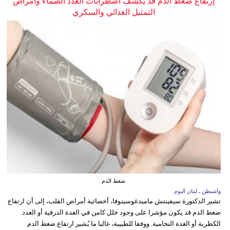
إرتفاع ضغط الدم قد يكشف اضطرابات الغدد الصماء وأمراض
التمثيل الغذائي والسكري
ضغط الدم
واشنطن ـ لبنان اليوم
تشير الدكتورة سيفينتش ماميدغوسينوفا، أخصائية أمراض القلب، إلى أن ارتفاع
ضغط الدم قد يكون مؤشرا على وجود خلل كامن في الغدة الدرقية أو الغدد
الكظرية أو الغدة النخامية. ووفقا للطبيبة، غالبا ما يُشير ارتفاع ضغط الدم