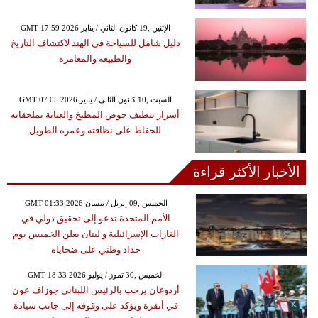
GMT 17:59 2026 الإثنين ,19 كانون الثاني / يناير
دليل شامل للسياحة في الهند لاكتشاف التاريخ
والطبيعة والمغامرة
GMT 07:05 2026 السبت ,10 كانون الثاني / يناير
أسرار تنظيف حوض المطبخ والعناية بملحقاته
للحفاظ على نظافته وعمره الطويل
الأخبار الأكثر قراءة
GMT 01:33 2026 الخميس ,09 إبريل / نيسان
الأمم المتحدة تدعو إلى تحقيق دولي في
الغارات الإسرائيلية و لبنان يعلن الخميس يوم
حداد وطني على ضحاياه
GMT 18:33 2026 الخميس ,30 تموز / يوليو
أردوغان يرحب بالرئيس اللبناني جوزاف عون
في أنقرة ويؤكد على وقوفه إلى جانب سيادة