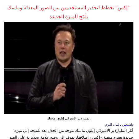
"إكس" تخطط لتحذير المستخدمين من الصور المعدلة وماسك
يلمّح للميزة الجديدة
الملياردير الأميركي إيلون ماسك
واشنطن ـ لبنان اليوم
أثار الملياردير الأميركي إيلون ماسك موجة من الجدل بعد تلميحه إلى ميزة
جديدة تعتزم منصة «إكس» إطلاقها، تهدف إلى وضع علامة تحذيرية على الصور