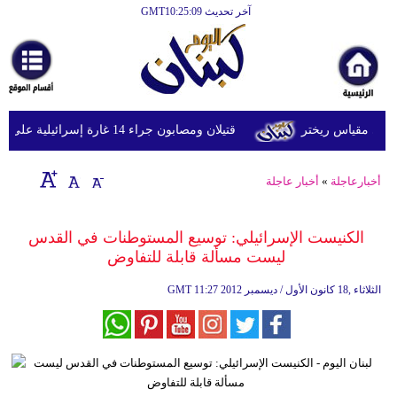
آخر تحديث GMT10:25:09
الرئيسية
أخبارعاجلة
رياضة
قتيلان ومصابون جراء 14 غارة إسرائيلية على شرق وجنوب لبنان
ثقافة
إقتصاد
أخبارعاجلة
»
أخبار عاجلة
فن
الكنيست الإسرائيلي: توسيع المستوطنات في القدس
وموسيقى
ليست مسألة قابلة للتفاوض
أزياء
11:27 2012 الثلاثاء ,18 كانون الأول / ديسمبر
GMT
صحة
وتغذية
سياحة