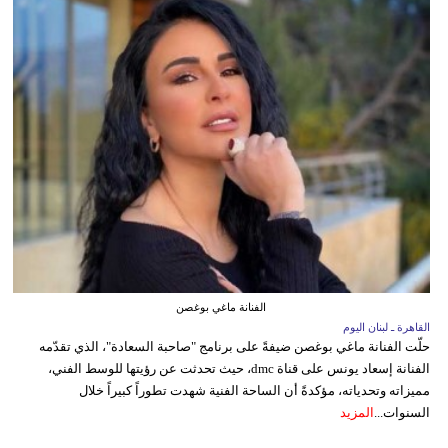
الفنانة ماغي بوغصن
القاهرة ـ لبنان اليوم
حلّت الفنانة ماغي بوغصن ضيفةً على برنامج "صاحبة السعادة"، الذي تقدّمه
الفنانة إسعاد يونس على قناة dmc، حيث تحدثت عن رؤيتها للوسط الفني،
مميزاته وتحدياته، مؤكدةً أن الساحة الفنية شهدت تطوراً كبيراً خلال
السنوات...
المزيد