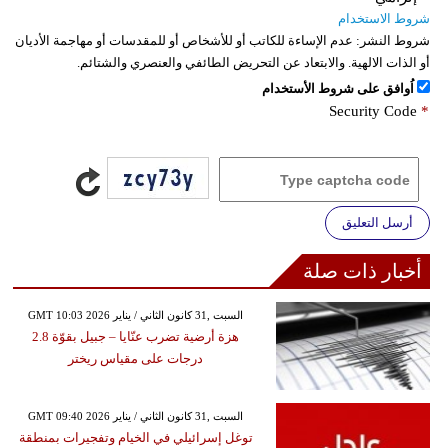
شروط الاستخدام
شروط النشر:
عدم الإساءة للكاتب أو للأشخاص أو للمقدسات أو مهاجمة الأديان
أو الذات الالهية. والابتعاد عن التحريض الطائفي والعنصري والشتائم.
اُوافق على شروط الأستخدام
Security Code
*
أرسل التعليق
أخبار ذات صلة
GMT 10:03 2026 السبت ,31 كانون الثاني / يناير
هزة أرضية تضرب عنّايا – جبيل بقوّة 2.8
درجات على مقياس ريختر
GMT 09:40 2026 السبت ,31 كانون الثاني / يناير
توغل إسرائيلي في الخيام وتفجيرات بمنطقة