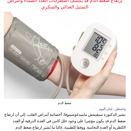
إرتفاع ضغط الدم قد يكشف اضطرابات الغدد الصماء وأمراض
التمثيل الغذائي والسكري
ضغط الدم
واشنطن ـ لبنان اليوم
تشير الدكتورة سيفينتش ماميدغوسينوفا، أخصائية أمراض القلب، إلى أن ارتفاع
ضغط الدم قد يكون مؤشرا على وجود خلل كامن في الغدة الدرقية أو الغدد
الكظرية أو الغدة النخامية. ووفقا للطبيبة، غالبا ما يُشير ارتفاع ضغط الدم