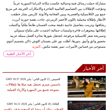
مشاركة حملت رسائل فنية وجمالية عكست مكانة الدراما السورية عربياً.
وتنوّعت الإطلالات بين التصاميم العالمية الفاخرة والابتكارات الجريئة، في مزيج
جمع بين الكلاسيكية والعصرية، وبين الفخامة والأنوثة. كاريس بشار خطفت
الأنظار بإطلالة مخملية باللون الأخضر الزمردي، جاءت بقصة حورية أبرزت
رشاقتها، وتزينت بتفاصيل جانبية دقيقة منحت الفستان طابعاً ملكياً. واكتملت
إطلالتها بمجوهرات فاخرة ولمسات جمالية اعتمدت على مكياج سموكي
وتسريحة شعر كلاسيكية مرفوعة، لتحتفل بفوزها بجائزة أفضل ممثلة عربية
بحضور واثق وأنيق. بدورها، أطلت نور علي بفستان كلوش داكن بتصميم أنثوي
مستوحى من فساتين الأميرات، تميز بقصة مكش...
المزيد
آخر الأخبار الطبية
آخر الأخبار
GMT 18:37 2026 الخميس ,22 كانون الثاني / يناير
ياسمين صبري تحتفل بعيد ميلادها بإطلالات
متنوعة تجمع بين السهرة والأزياء العملية
GMT 16:21 2026 الثلاثاء ,20 كانون الثاني / يناير
الخطيب يؤكد أن مشاركة السعودية في دافوس