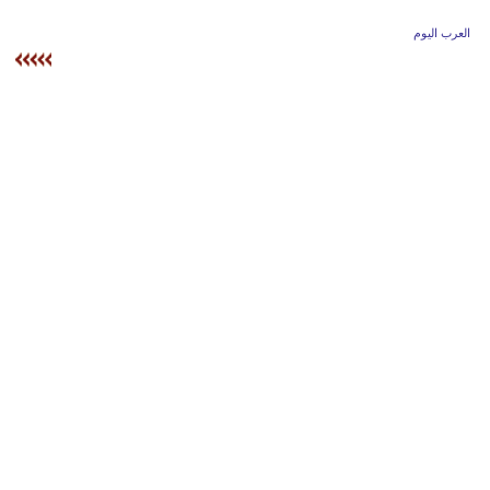
وسفر
العرب اليوم
ديكور
أخبار
إعلام
تعليم
مرأة
أزياء
إسلامية
علوم
وتكنولوجيا
بيئة