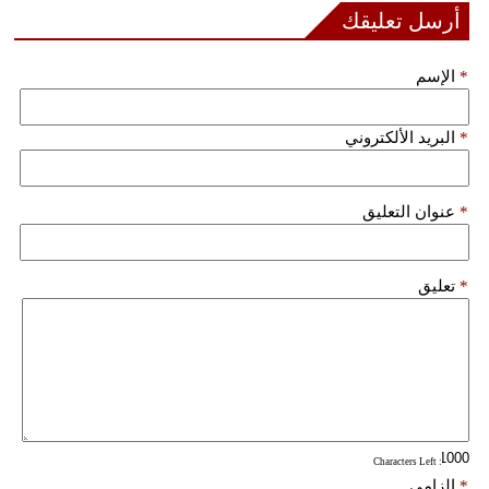
مدوَّنات
أرسل تعليقك
أبراج
*
الإسم
فيديو
*
البريد الألكتروني
سيارات
*
عنوان التعليق
*
تعليق
: Characters Left
*
إلزامي