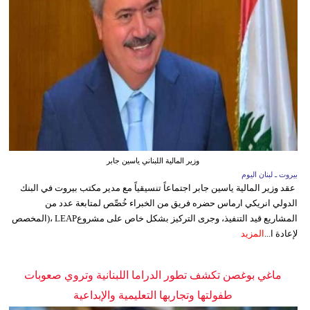
وزير المالية اللبناني ياسين جابر
بيروت ـ لبنان اليوم
عقد وزير المالية ياسين جابر اجتماعاً تنسيقياً مع مدير مكتب بيروت في البنك
الدولي انريكي ارماس حضره فريق من الخبراء خُصِّص لمتابعة عدد من
المشاريع قيد التنفيذ، وجرى التركيز بشكل خاص على مشروعLEAP ،(المخصص
لإعادة ا...
المزيد
ماغي بوغصن تكشف تطور الدراما اللبنانية وتروي صعوبات
طفولتها وتجاربها التعليمية والإبداعية