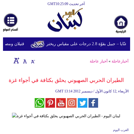
آخر تحديث GMT10:25:09
الرئيسية
أخبارعاجلة
رياضة
وّة 2.8 درجات على مقياس ريختر
قتيلان ومصابون جراء 14 غارة إسرائيلية على شرق و
ثقافة
إقتصاد
أخبارعاجلة
»
أخبار عاجلة
فن
الطيران الحربي الصهيوني يحلق بكثافة في أجواء غزة
وموسيقى
13:14 2012 الأربعاء ,12 كانون الأول / ديسمبر
GMT
أزياء
صحة
وتغذية
سياحة
العرب اليوم