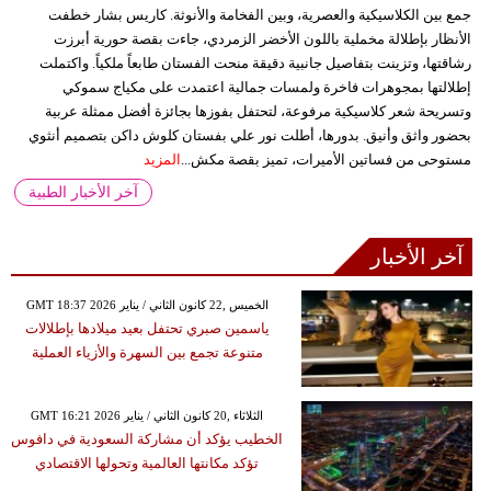
جمع بين الكلاسيكية والعصرية، وبين الفخامة والأنوثة. كاريس بشار خطفت
الأنظار بإطلالة مخملية باللون الأخضر الزمردي، جاءت بقصة حورية أبرزت
رشاقتها، وتزينت بتفاصيل جانبية دقيقة منحت الفستان طابعاً ملكياً. واكتملت
إطلالتها بمجوهرات فاخرة ولمسات جمالية اعتمدت على مكياج سموكي
وتسريحة شعر كلاسيكية مرفوعة، لتحتفل بفوزها بجائزة أفضل ممثلة عربية
بحضور واثق وأنيق. بدورها، أطلت نور علي بفستان كلوش داكن بتصميم أنثوي
مستوحى من فساتين الأميرات، تميز بقصة مكش...
المزيد
آخر الأخبار الطبية
آخر الأخبار
GMT 18:37 2026 الخميس ,22 كانون الثاني / يناير
ياسمين صبري تحتفل بعيد ميلادها بإطلالات
متنوعة تجمع بين السهرة والأزياء العملية
GMT 16:21 2026 الثلاثاء ,20 كانون الثاني / يناير
الخطيب يؤكد أن مشاركة السعودية في دافوس
تؤكد مكانتها العالمية وتحولها الاقتصادي