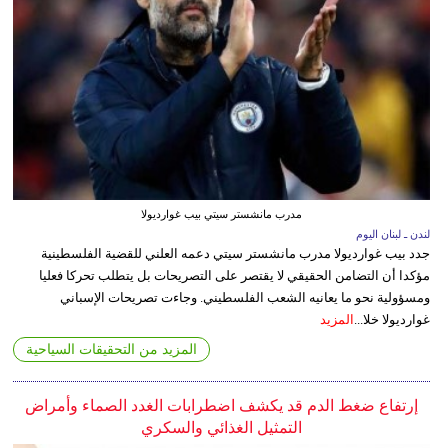
مدرب مانشستر سيتي بيب غوارديولا
لندن ـ لبنان اليوم
جدد بيب غوارديولا مدرب مانشستر سيتي دعمه العلني للقضية الفلسطينية
مؤكدا أن التضامن الحقيقي لا يقتصر على التصريحات بل يتطلب تحركا فعليا
ومسؤولية نحو ما يعانيه الشعب الفلسطيني. وجاءت تصريحات الإسباني
غوارديولا خلا...
المزيد
المزيد من التحقيقات السياحية
إرتفاع ضغط الدم قد يكشف اضطرابات الغدد الصماء وأمراض
التمثيل الغذائي والسكري