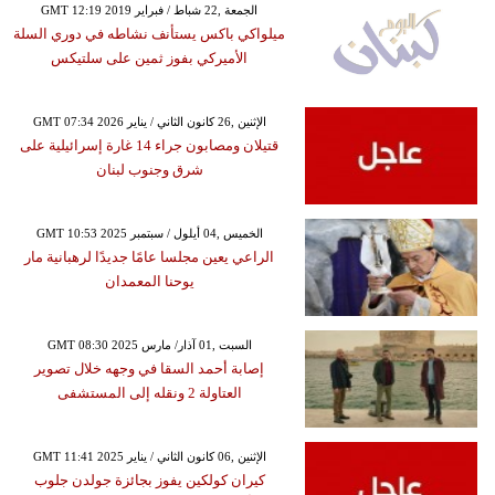
GMT 12:19 2019 الجمعة ,22 شباط / فبراير
ميلواكي باكس يستأنف نشاطه في دوري السلة
الأميركي بفوز ثمين على سلتيكس
GMT 07:34 2026 الإثنين ,26 كانون الثاني / يناير
قتيلان ومصابون جراء 14 غارة إسرائيلية على
شرق وجنوب لبنان
GMT 10:53 2025 الخميس ,04 أيلول / سبتمبر
الراعي يعين مجلسا عامًا جديدًا لرهبانية مار
يوحنا المعمدان
GMT 08:30 2025 السبت ,01 آذار/ مارس
إصابة أحمد السقا في وجهه خلال تصوير
العتاولة 2 ونقله إلى المستشفى
GMT 11:41 2025 الإثنين ,06 كانون الثاني / يناير
كيران كولكين يفوز بجائزة جولدن جلوب