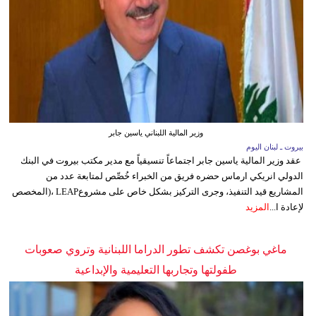
وزير المالية اللبناني ياسين جابر
بيروت ـ لبنان اليوم
عقد وزير المالية ياسين جابر اجتماعاً تنسيقياً مع مدير مكتب بيروت في البنك
الدولي انريكي ارماس حضره فريق من الخبراء خُصِّص لمتابعة عدد من
المشاريع قيد التنفيذ، وجرى التركيز بشكل خاص على مشروعLEAP ،(المخصص
لإعادة ا...
المزيد
ماغي بوغصن تكشف تطور الدراما اللبنانية وتروي صعوبات
طفولتها وتجاربها التعليمية والإبداعية