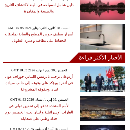
دليل شامل للسياحة في الهند لاكتشاف التاريخ
والطبيعة والمغامرة
GMT 07:05 2026 السبت ,10 كانون الثاني / يناير
أسرار تنظيف حوض المطبخ والعناية بملحقاته
للحفاظ على نظافته وعمره الطويل
الأخبار الأكثر قراءة
GMT 18:33 2026 الخميس ,30 تموز / يوليو
أردوغان يرحب بالرئيس اللبناني جوزاف عون
في أنقرة ويؤكد على وقوفه إلى جانب سيادة
لبنان وحقوقه المشروعةً
GMT 01:33 2026 الخميس ,09 إبريل / نيسان
الأمم المتحدة تدعو إلى تحقيق دولي في
الغارات الإسرائيلية و لبنان يعلن الخميس يوم
حداد وطني على ضحاياه
GMT 02:47 2025 السبت ,16 آب / أغسطس