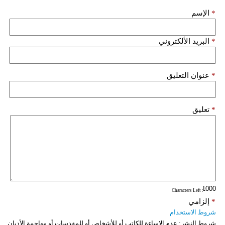
مدوَّنات
*
الإسم
أبراج
*
البريد الألكتروني
فيديو
سيارات
*
عنوان التعليق
*
تعليق
: Characters Left
*
إلزامي
شروط الاستخدام
شروط النشر:
عدم الإساءة للكاتب أو للأشخاص أو للمقدسات أو مهاجمة الأديان