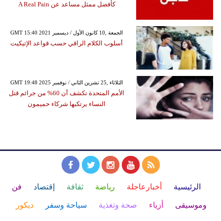
كأفضل ممثل مساعد عن A Real Pain
GMT 15:40 2021 الجمعة ,10 كانون الأول / ديسمبر
أسلوب الكلام الراقي حسب قواعد الإتيكيت
GMT 19:48 2025 الثلاثاء ,25 تشرين الثاني / نوفمبر
الأمم المتحدة تكشف أن 60% من جرائم قتل
النساء يرتكبها شركاء حميمون
الرئيسية
أخبارعاجلة
رياضة
ثقافة
إقتصاد
فن
وموسيقى
أزياء
صحة وتغذية
سياحة وسفر
ديكور