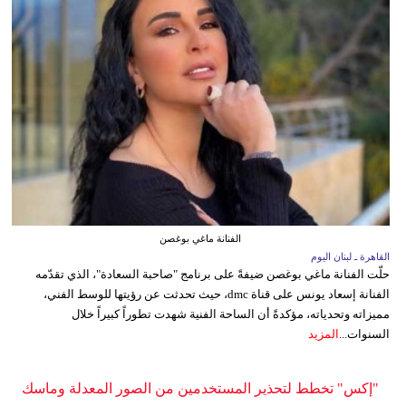
الفنانة ماغي بوغصن
القاهرة ـ لبنان اليوم
حلّت الفنانة ماغي بوغصن ضيفةً على برنامج "صاحبة السعادة"، الذي تقدّمه
الفنانة إسعاد يونس على قناة dmc، حيث تحدثت عن رؤيتها للوسط الفني،
مميزاته وتحدياته، مؤكدةً أن الساحة الفنية شهدت تطوراً كبيراً خلال
السنوات...
المزيد
"إكس" تخطط لتحذير المستخدمين من الصور المعدلة وماسك