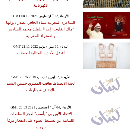
الكهربائية
GMT 08:19 2025 الأربعاء ,12 آذار/ مارس
الشاعرة المغربية سناء الحافي تصدر ديوانها
"ملك القلوب" إهداءً للملك محمد السادس
والصحراء المغربية
GMT 22:11 2022 الثلاثاء ,05 تموز / يوليو
أفضل الأحذية المثالية للحفلات
GMT 20:25 2019 الأربعاء ,03 إبريل / نيسان
لجنة الانضباط تعاقب المصري حسين السيد
بالإيقاف 4 مباريات
GMT 20:53 2021 الأربعاء ,04 آب / أغسطس
الاتحاد الأوروبي "يأسف" لعجز السلطات
اللبنانية عن تسليط الضوء على انفجار مرفأ
بيروت