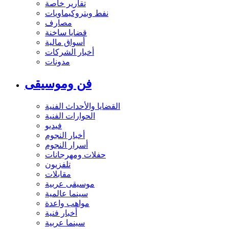
تقارير خاصة
نفط وبتروكيماويات
مصارف
قضايا ساخنة
أسواق مالية
أخبار الشركات
مدونات
فن وموسيقى
القضايا والأحداث الفنية
الحوارات الفنية
فيديو
أخبار النجوم
أسرار النجوم
حفلات ومهرجانات
تلفزيون
مقابلات
موسيقى عربية
سينما عالمية
مواهب واعدة
أخبار فنية
سينما عربية