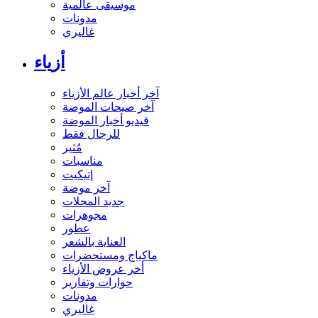
موسيقى عالمية
مدونات
غاليري
أزياء
آخر أخبار عالم الأزياء
آخر صيحات الموضة
فيديو أخبار الموضة
للرجال فقط
مُثير
مناسبات
إتيكيت
آخر موضة
جديد المحلات
مجوهرات
عطور
العناية بالشعر
ماكياج ومستحضرات
أخر عروض الأزياء
حوارات وتقارير
مدونات
غاليري