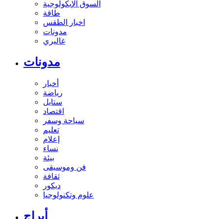
السوق الإيكولوجية
طاقة
اخبار الطقس
مدونات
غاليري
مدونات
أخبار
رياضة
ستايل
اقتصاد
سياحة وسفر
تعليم
إعلام
نساء
بيئة
فن وموسيقى
ثقافة
ديكور
علوم وتكنولوجيا
أبراج