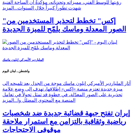
رؤيتها للوسط الفني، مميزاته وتحدياته، مؤكدةً أن الساحة الفنية
شهدت تطوراً كبيراً خلال السنوات...
المزيد
"إكس" تخطط لتحذير المستخدمين من
الصور المعدلة وماسك يلمّح للميزة الجديدة
الملياردير الأميركي إيلون ماسك
واشنطن ـ لبنان اليوم
أثار الملياردير الأميركي إيلون ماسك موجة من الجدل بعد تلميحه إلى
ميزة جديدة تعتزم منصة «إكس» إطلاقها، تهدف إلى وضع علامة
تحذيرية على الصور المعدّلة، في خطوة قد تمثل تحولاً في تعامل
المنصة مع المحتوى المضلل وا...
المزيد
إيران تفتح جبهة قضائية جديدة ضد شخصيات
رياضية وثقافية بالتزامن مع استمرار ملاحقة
موقوفي الاحتجاجات