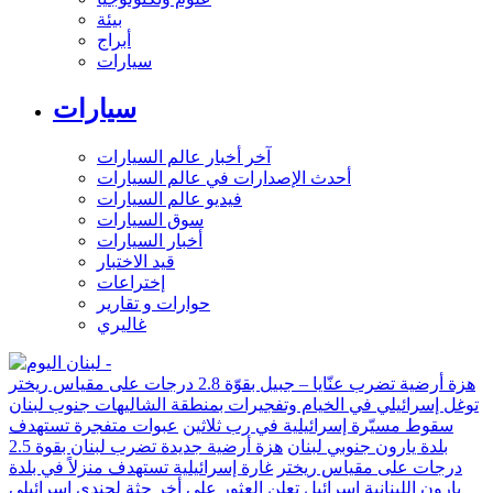
بيئة
أبراج
سيارات
سيارات
آخر أخبار عالم السيارات
أحدث الإصدارات في عالم السيارات
فيديو عالم السيارات
سوق السيارات
أخبار السيارات
قيد الاختبار
إختراعات
حوارات و تقارير
غاليري
هزة أرضية تضرب عنّايا – جبيل بقوّة 2.8 درجات على مقياس ريختر
توغل إسرائيلي في الخيام وتفجيرات بمنطقة الشاليهات جنوب لبنان
سقوط مسيّرة إسرائيلية في رب ثلاثين
عبوات متفجرة تستهدف
بلدة يارون جنوبي لبنان
هزة أرضية جديدة تضرب لبنان بقوة 2.5
درجات على مقياس ريختر
غارة إسرائيلية تستهدف منزلاً في بلدة
يارون اللبنانية
إسرائيل تعلن العثور على أخر جثة لجندي إسرائيلي