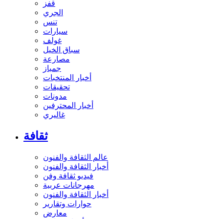
قفز
الجري
تنس
سيارات
غولف
سباق الخيل
مصارعة
جمباز
أخبار المنتخبات
تحقيقات
مدونات
أخبار المحترفين
غاليري
ثقافة
عالم الثقافة والفنون
أخبار الثقافة والفنون
فيديو ثقافة وفن
مهرجانات عربية
أخبار الثقافة والفنون
حوارات وتقارير
معارض