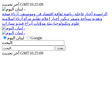
آخر تحديث GMT10:25:09
الرئيسية
أخبارعاجلة
رياضة
ثقافة
إقتصاد
فن وموسيقى
أزياء
صحة
وتغذية
سياحة وسفر
ديكور
أخبار
إعلام
تعليم
مرأة
أزياء إسلامية
علوم وتكنولوجيا
بيئة
مدوَّنات
أبراج
فيديو
سيارات
Google
لبنان اليوم
البحث
آخر تحديث GMT10:25:09