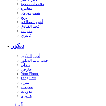
منتجعات صحية
مغامرة
شمس و بحر
تزلج
أشهر المطاعم
أفخم الفنادق
مدونات
غاليري
ديكور
أخبار الديكور
جديد عالم الديكور
داخلي
خارجي
Your Photos
Feng Shui
منزل
مقابلات
مدونات
غاليري