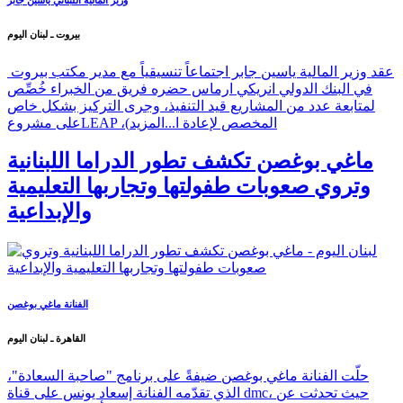
بيروت ـ لبنان اليوم
عقد وزير المالية ياسين جابر اجتماعاً تنسيقياً مع مدير مكتب بيروت
في البنك الدولي انريكي ارماس حضره فريق من الخبراء خُصِّص
لمتابعة عدد من المشاريع قيد التنفيذ، وجرى التركيز بشكل خاص
على مشروعLEAP ،(المخصص لإعادة ا...
المزيد
ماغي بوغصن تكشف تطور الدراما اللبنانية
وتروي صعوبات طفولتها وتجاربها التعليمية
والإبداعية
الفنانة ماغي بوغصن
القاهرة ـ لبنان اليوم
حلّت الفنانة ماغي بوغصن ضيفةً على برنامج "صاحبة السعادة"،
الذي تقدّمه الفنانة إسعاد يونس على قناة dmc، حيث تحدثت عن