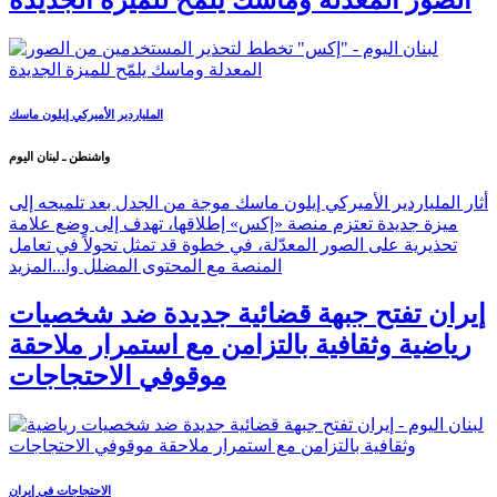
"إكس" تخطط لتحذير المستخدمين من
الصور المعدلة وماسك يلمّح للميزة الجديدة
الملياردير الأميركي إيلون ماسك
واشنطن ـ لبنان اليوم
أثار الملياردير الأميركي إيلون ماسك موجة من الجدل بعد تلميحه إلى
ميزة جديدة تعتزم منصة «إكس» إطلاقها، تهدف إلى وضع علامة
تحذيرية على الصور المعدّلة، في خطوة قد تمثل تحولاً في تعامل
المنصة مع المحتوى المضلل وا...
المزيد
إيران تفتح جبهة قضائية جديدة ضد شخصيات
رياضية وثقافية بالتزامن مع استمرار ملاحقة
موقوفي الاحتجاجات