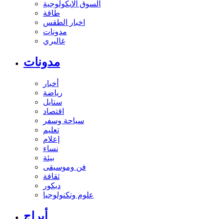
السوق الإيكولوجية
طاقة
اخبار الطقس
مدونات
غاليري
مدونات
أخبار
رياضة
ستايل
اقتصاد
سياحة وسفر
تعليم
إعلام
نساء
بيئة
فن وموسيقى
ثقافة
ديكور
علوم وتكنولوجيا
أبراج