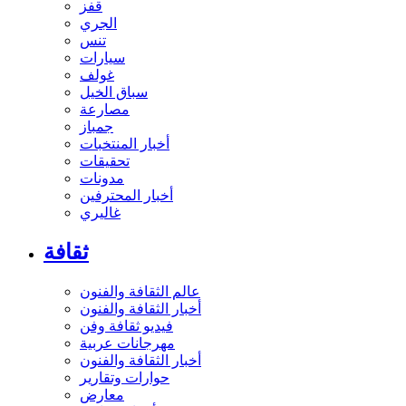
قفز
الجري
تنس
سيارات
غولف
سباق الخيل
مصارعة
جمباز
أخبار المنتخبات
تحقيقات
مدونات
أخبار المحترفين
غاليري
ثقافة
عالم الثقافة والفنون
أخبار الثقافة والفنون
فيديو ثقافة وفن
مهرجانات عربية
أخبار الثقافة والفنون
حوارات وتقارير
معارض