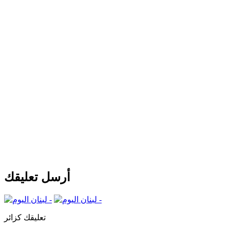
أرسل تعليقك
تعليقك كزائر