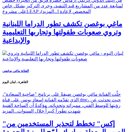
عقد وزير المالية ياسين جابر اجتماعاً تنسيقياً مع مدير مكتب بيروت
في البنك الدولي انريكي ارماس حضره فريق من الخبراء خُصِّص
لمتابعة عدد من المشاريع قيد التنفيذ، وجرى التركيز بشكل خاص
على مشروعLEAP ،(المخصص لإعادة ا...
المزيد
ماغي بوغصن تكشف تطور الدراما اللبنانية
وتروي صعوبات طفولتها وتجاربها التعليمية
والإبداعية
الفنانة ماغي بوغصن
القاهرة ـ لبنان اليوم
حلّت الفنانة ماغي بوغصن ضيفةً على برنامج "صاحبة السعادة"،
الذي تقدّمه الفنانة إسعاد يونس على قناة dmc، حيث تحدثت عن
رؤيتها للوسط الفني، مميزاته وتحدياته، مؤكدةً أن الساحة الفنية
شهدت تطوراً كبيراً خلال السنوات...
المزيد