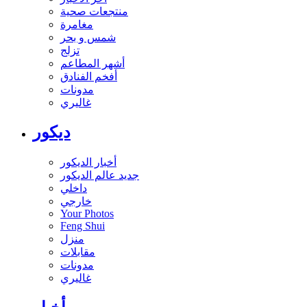
منتجعات صحية
مغامرة
شمس و بحر
تزلج
أشهر المطاعم
أفخم الفنادق
مدونات
غاليري
ديكور
أخبار الديكور
جديد عالم الديكور
داخلي
خارجي
Your Photos
Feng Shui
منزل
مقابلات
مدونات
غاليري