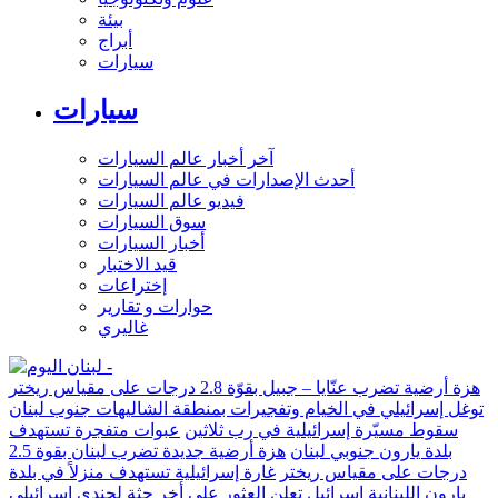
بيئة
أبراج
سيارات
سيارات
آخر أخبار عالم السيارات
أحدث الإصدارات في عالم السيارات
فيديو عالم السيارات
سوق السيارات
أخبار السيارات
قيد الاختبار
إختراعات
حوارات و تقارير
غاليري
هزة أرضية تضرب عنّايا – جبيل بقوّة 2.8 درجات على مقياس ريختر
توغل إسرائيلي في الخيام وتفجيرات بمنطقة الشاليهات جنوب لبنان
سقوط مسيّرة إسرائيلية في رب ثلاثين
عبوات متفجرة تستهدف
بلدة يارون جنوبي لبنان
هزة أرضية جديدة تضرب لبنان بقوة 2.5
درجات على مقياس ريختر
غارة إسرائيلية تستهدف منزلاً في بلدة
يارون اللبنانية
إسرائيل تعلن العثور على أخر جثة لجندي إسرائيلي