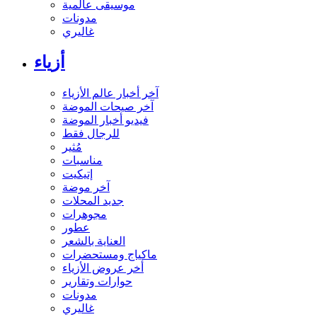
موسيقى عالمية
مدونات
غاليري
أزياء
آخر أخبار عالم الأزياء
آخر صيحات الموضة
فيديو أخبار الموضة
للرجال فقط
مُثير
مناسبات
إتيكيت
آخر موضة
جديد المحلات
مجوهرات
عطور
العناية بالشعر
ماكياج ومستحضرات
أخر عروض الأزياء
حوارات وتقارير
مدونات
غاليري