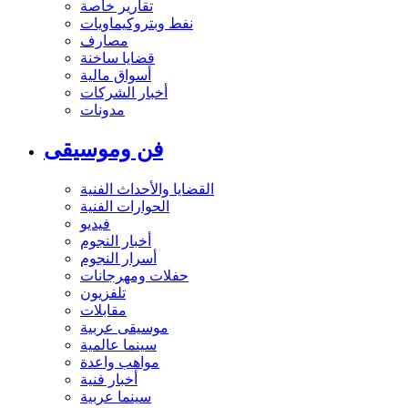
تقارير خاصة
نفط وبتروكيماويات
مصارف
قضايا ساخنة
أسواق مالية
أخبار الشركات
مدونات
فن وموسيقى
القضايا والأحداث الفنية
الحوارات الفنية
فيديو
أخبار النجوم
أسرار النجوم
حفلات ومهرجانات
تلفزيون
مقابلات
موسيقى عربية
سينما عالمية
مواهب واعدة
أخبار فنية
سينما عربية