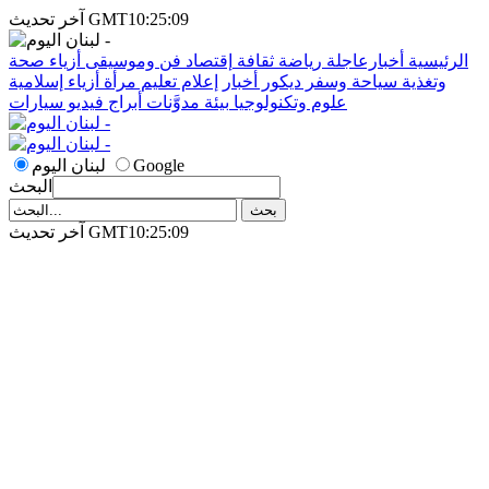
آخر تحديث GMT10:25:09
الرئيسية
أخبارعاجلة
رياضة
ثقافة
إقتصاد
فن وموسيقى
أزياء
صحة
وتغذية
سياحة وسفر
ديكور
أخبار
إعلام
تعليم
مرأة
أزياء إسلامية
علوم وتكنولوجيا
بيئة
مدوَّنات
أبراج
فيديو
سيارات
Google
لبنان اليوم
البحث
آخر تحديث GMT10:25:09