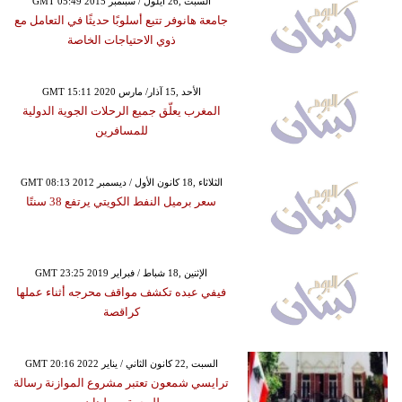
GMT 05:49 2015 السبت ,26 أيلول / سبتمبر
جامعة هانوفر تتبع أسلوبًا حديثًا في التعامل مع
ذوي الاحتياجات الخاصة
GMT 15:11 2020 الأحد ,15 آذار/ مارس
المغرب يعلّق جميع الرحلات الجوية الدولية
للمسافرين
GMT 08:13 2012 الثلاثاء ,18 كانون الأول / ديسمبر
سعر برميل النفط الكويتي يرتفع 38 سنتًا
GMT 23:25 2019 الإثنين ,18 شباط / فبراير
فيفي عبده تكشف مواقف محرجه أثناء عملها
كراقصة
GMT 20:16 2022 السبت ,22 كانون الثاني / يناير
ترايسي شمعون تعتبر مشروع الموازنة رسالة