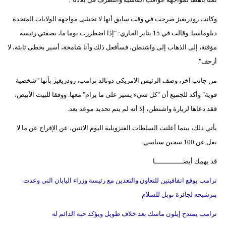
مدوَّنات
وكانت رودريغيز صرحت في وقت سابق أنها لا تخشى مواجهة الولايات المتحدة
أبراج
دبلوماسيا. وقالت في 15 يناير الجاري: "إذا اضطررت يوما ما، بصفتي رئيسة
مؤقتة، إلى الذهاب إلى واشنطن، فسأفعل ذلك وأنا شامخة، أسير بخطى ثابتة، لا
فيديو
أزحف".
سيارات
من جانب آخر، وصف الرئيس الامريكي دونالد ترامب، رودريغيز بأنها "شخصية
قوية" وأكد للجميع أن "كل شيء يسير على ما يرام" معها. ووفقا للبيت الأبيض،
فقد دعاها لزيارة واشنطن، إلا أنه لم يتم تحديد موعد بعد.
يأتي ذلك، بينما أعلنت السلطات الفنزويلية اليوم الاثنين، عن الإفراج عن ما لا
يقل عن 100 سجين سياسي.
قد يهمك أيضــــــــــــــا
ترامب يوقع اتفاقيتين للتعاون والتعدين مع رئيسة وزراء اليابان التي وعدت
بترشيحه لجائزة نوبل للسلام
ترامب يمتدح إيلون ماسك بعد خلاف طويل ويؤكد حبه الدائم له