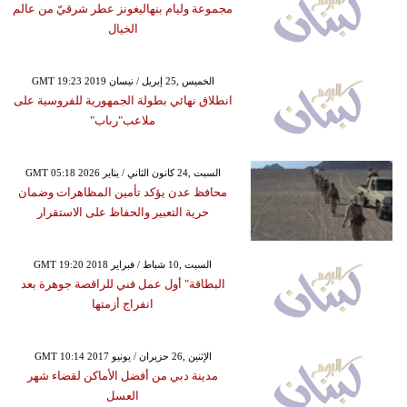
مجموعة وليام بنهاليغونز عطر شرقيّ من عالم
الخيال
GMT 19:23 2019 الخميس ,25 إبريل / نيسان
انطلاق نهائي بطولة الجمهورية للفروسية على
ملاعب"رباب"
GMT 05:18 2026 السبت ,24 كانون الثاني / يناير
محافظ عدن يؤكد تأمين المظاهرات وضمان
حرية التعبير والحفاظ على الاستقرار
GMT 19:20 2018 السبت ,10 شباط / فبراير
البطاقة" أول عمل فني للراقصة جوهرة بعد
انفراج أزمتها
GMT 10:14 2017 الإثنين ,26 حزيران / يونيو
مدينة دبي من أفضل الأماكن لقضاء شهر
العسل