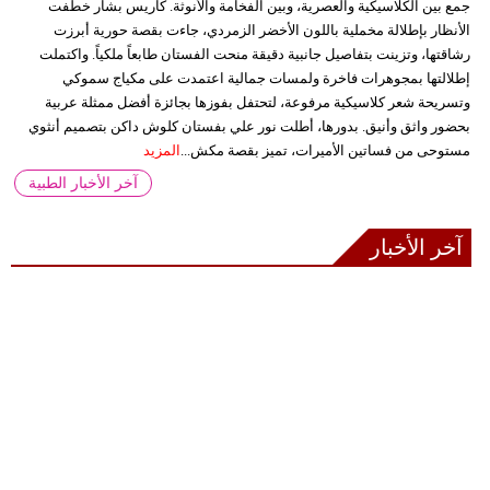
جمع بين الكلاسيكية والعصرية، وبين الفخامة والأنوثة. كاريس بشار خطفت
الأنظار بإطلالة مخملية باللون الأخضر الزمردي، جاءت بقصة حورية أبرزت
رشاقتها، وتزينت بتفاصيل جانبية دقيقة منحت الفستان طابعاً ملكياً. واكتملت
إطلالتها بمجوهرات فاخرة ولمسات جمالية اعتمدت على مكياج سموكي
وتسريحة شعر كلاسيكية مرفوعة، لتحتفل بفوزها بجائزة أفضل ممثلة عربية
بحضور واثق وأنيق. بدورها، أطلت نور علي بفستان كلوش داكن بتصميم أنثوي
مستوحى من فساتين الأميرات، تميز بقصة مكش...
المزيد
آخر الأخبار الطبية
آخر الأخبار