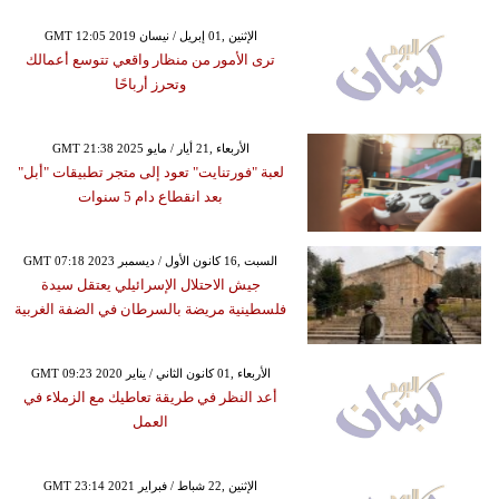
GMT 12:05 2019 الإثنين ,01 إبريل / نيسان
ترى الأمور من منظار واقعي تتوسع أعمالك
وتحرز أرباحًا
GMT 21:38 2025 الأربعاء ,21 أيار / مايو
لعبة "فورتنايت" تعود إلى متجر تطبيقات "أبل"
بعد انقطاع دام 5 سنوات
GMT 07:18 2023 السبت ,16 كانون الأول / ديسمبر
جيش الاحتلال الإسرائيلي يعتقل سيدة
فلسطينية مريضة بالسرطان في الضفة الغربية
GMT 09:23 2020 الأربعاء ,01 كانون الثاني / يناير
أعد النظر في طريقة تعاطيك مع الزملاء في
العمل
GMT 23:14 2021 الإثنين ,22 شباط / فبراير