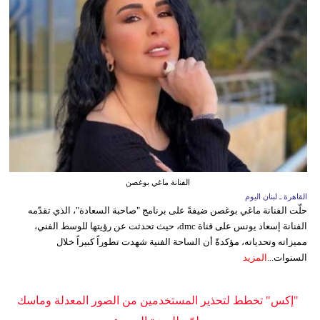
الفنانة ماغي بوغصن
القاهرة ـ لبنان اليوم
حلّت الفنانة ماغي بوغصن ضيفةً على برنامج "صاحبة السعادة"، الذي تقدّمه
الفنانة إسعاد يونس على قناة dmc، حيث تحدثت عن رؤيتها للوسط الفني،
مميزاته وتحدياته، مؤكدةً أن الساحة الفنية شهدت تطوراً كبيراً خلال
السنوات...
المزيد
"إكس" تخطط لتحذير المستخدمين من الصور المعدلة وماسك