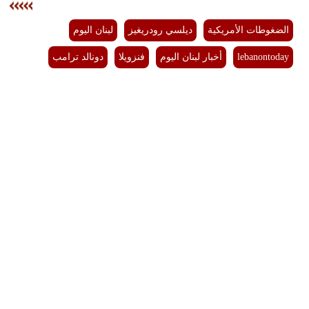
الضغوطات الأمريكية
ديلسي رودريغيز
لبنان اليوم
lebanontoday
أخبار لبنان اليوم
فنزويلا
دونالد ترامب