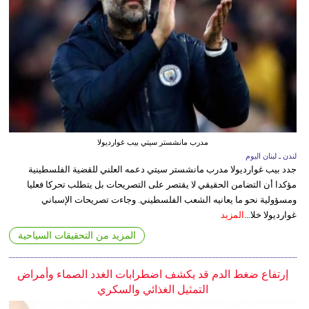
مدرب مانشستر سيتي بيب غوارديولا
لندن ـ لبنان اليوم
جدد بيب غوارديولا مدرب مانشستر سيتي دعمه العلني للقضية الفلسطينية
مؤكدا أن التضامن الحقيقي لا يقتصر على التصريحات بل يتطلب تحركا فعليا
ومسؤولية نحو ما يعانيه الشعب الفلسطيني. وجاءت تصريحات الإسباني
غوارديولا خلا...
المزيد
المزيد من التحقيقات السياحية
إرتفاع ضغط الدم قد يكشف اضطرابات الغدد الصماء وأمراض
التمثيل الغذائي والسكري