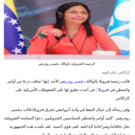
وسفر
ديكور
أخبار
إعلام
تعليم
الرئيسة الفنزويلية بالوكالة ديلسي رودريغيز
مرأة
كاراكاس ـ لبنان اليوم
قالت رئيسة فنزويلا بالوكالة
ديلسي رودريغيز
الأحد، إنها "ضاقت ذرعا من أوامر
أزياء
واشنطن في
فنزويلا
"، في أحدث تعليق لها على الضغوطات الأمريكية على
إسلامية
كاراكاس.
علوم
وفي رسالة إلى عمال النفط في ولاية أنزواتيغي (شرق فنزويلا) قالت ديلسي
وتكنولوجيا
رودريغيز، "كفى أوامر واشنطن للسياسيين الفنزويليين. دعوا السياسة الفنزويلية
بيئة
تحل خلافاتنا وصراعاتنا الداخلية. كفى قوى أجنبية.. لقد تكبدت هذه الجمهورية
ثمنا باهظا لمواجهة عواقب الفاشية والتطرف في بلادنا".