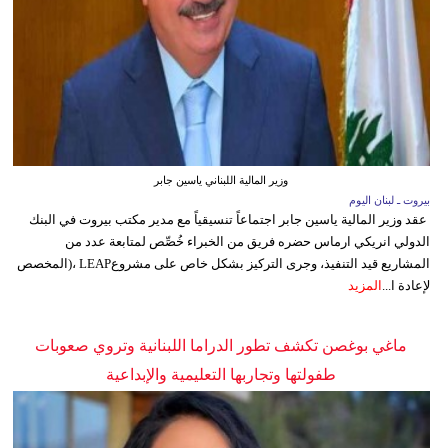
وزير المالية اللبناني ياسين جابر
بيروت ـ لبنان اليوم
عقد وزير المالية ياسين جابر اجتماعاً تنسيقياً مع مدير مكتب بيروت في البنك
الدولي انريكي ارماس حضره فريق من الخبراء خُصِّص لمتابعة عدد من
المشاريع قيد التنفيذ، وجرى التركيز بشكل خاص على مشروعLEAP ،(المخصص
لإعادة ا...
المزيد
ماغي بوغصن تكشف تطور الدراما اللبنانية وتروي صعوبات
طفولتها وتجاربها التعليمية والإبداعية