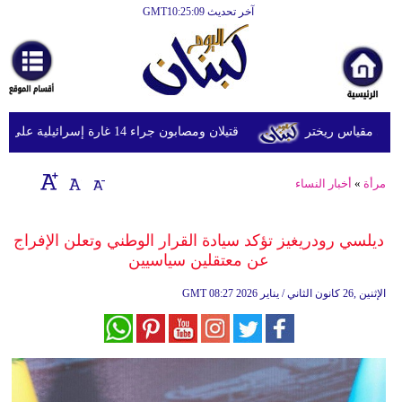
آخر تحديث GMT10:25:09
الرئيسية
أخبارعاجلة
رياضة
قتيلان ومصابون جراء 14 غارة إسرائيلية على شرق وجنوب لبنان
ثقافة
إقتصاد
مرأة
»
أخبار النساء
فن
ديلسي رودريغيز تؤكد سيادة القرار الوطني وتعلن الإفراج
وموسيقى
عن معتقلين سياسيين
أزياء
08:27 2026 الإثنين ,26 كانون الثاني / يناير
GMT
صحة
وتغذية
سياحة