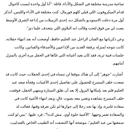
مدوَّنات
صاحبة مدرسة مختلفة في الشكل والأداء، قائلة: "أنا أول واحدة لبست كاجوال
قدام الميكروفون، اللي قبلي كلهم فورمال، كنت مختلفة في الأداء واللبس، أتذكر
أبراج
أول مرة دخلت الاستوديو بالشكل ده، إحدى الزميلات من إذاعة الشرق الأوسط
بصت لي من فوق لتحت وقالت ايه البلاوي اللي بتتحدف علينا دي".
فيديو
وعن ذكرياتها مع الفنان الراحل عبد الحليم حافظ، أوضحت أنه بعد انتهاء حفلاته،
سيارات
كانت تتوجه لمنزله برفقة العديد من الإذاعيين والأصدقاء والفنانين، وكانت
جلسات فنية ثرية، فقد كان يعيد أغنياته التي غنّاها في الحفل مرة أخرى بالمنزل
أمامهم.
أشارت "جوهر" إلى أن هناك موقفا لن تنساه في إحدى الحفلات، حيث كانت قد
صعدت خلف المسرح للحصول على تفاصيل إحدى الأغنيات، وفجأة صعد عبد
الحليم فلم يعد بإمكانها النزول إلا بعد أن تغلق الستارة وينتهي الحفل، فوقفت
خلف المسرح تشاهده وتغني معه بصوت عالٍ، وبعد انتهاء الأغنية كانت في
سعادة غامرة، وإذ بها تجد رجلا إلى جوارها لم تكن تعرفه وقتها، فقالت له
والسعادة تغمر وجهها: "الأغنية حلوة أوي.. مش كده؟"، فرد عليها: "بس لو كنت
سمعتها من عبد الحليم"، موضحة أنها اكتشفت أنه الطبيب الخاص بالعندليب،