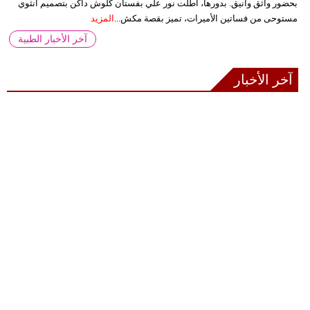
بحضور واثق وأنيق. بدورها، أطلت نور علي بفستان كلوش داكن بتصميم أنثوي
مستوحى من فساتين الأميرات، تميز بقصة مكش...
المزيد
آخر الأخبار الطبية
آخر الأخبار