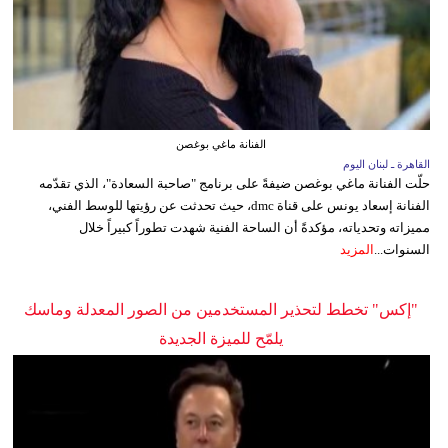
الفنانة ماغي بوغصن
القاهرة ـ لبنان اليوم
حلّت الفنانة ماغي بوغصن ضيفةً على برنامج "صاحبة السعادة"، الذي تقدّمه
الفنانة إسعاد يونس على قناة dmc، حيث تحدثت عن رؤيتها للوسط الفني،
مميزاته وتحدياته، مؤكدةً أن الساحة الفنية شهدت تطوراً كبيراً خلال
السنوات...
المزيد
"إكس" تخطط لتحذير المستخدمين من الصور المعدلة وماسك
يلمّح للميزة الجديدة