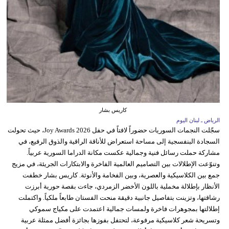
كاريس بشار
الرياض ـ لبنان اليوم
سجّلت النجمات السوريات حضوراً لافتاً في حفل Joy Awards 2026، حيث تحولت
السجادة البنفسجية إلى مساحة استعراض للأناقة الراقية والذوق الرفيع، في
مشاركة حملت رسائل فنية وجمالية عكست مكانة الدراما السورية عربياً.
وتنوّعت الإطلالات بين التصاميم العالمية الفاخرة والابتكارات الجريئة، في مزيج
جمع بين الكلاسيكية والعصرية، وبين الفخامة والأنوثة. كاريس بشار خطفت
الأنظار بإطلالة مخملية باللون الأخضر الزمردي، جاءت بقصة حورية أبرزت
رشاقتها، وتزينت بتفاصيل جانبية دقيقة منحت الفستان طابعاً ملكياً. واكتملت
إطلالتها بمجوهرات فاخرة ولمسات جمالية اعتمدت على مكياج سموكي
وتسريحة شعر كلاسيكية مرفوعة، لتحتفل بفوزها بجائزة أفضل ممثلة عربية