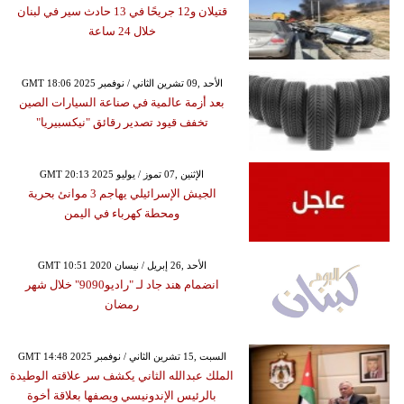
قتيلان و12 جريحًا في 13 حادث سير في لبنان
خلال 24 ساعة
GMT 18:06 2025 الأحد ,09 تشرين الثاني / نوفمبر
بعد أزمة عالمية في صناعة السيارات الصين
تخفف قيود تصدير رقائق "نيكسبيريا"
GMT 20:13 2025 الإثنين ,07 تموز / يوليو
الجيش الإسرائيلي يهاجم 3 موانئ بحرية
ومحطة كهرباء في اليمن
GMT 10:51 2020 الأحد ,26 إبريل / نيسان
انضمام هند جاد لـ "راديو9090" خلال شهر
رمضان
GMT 14:48 2025 السبت ,15 تشرين الثاني / نوفمبر
الملك عبدالله الثاني يكشف سر علاقته الوطيدة
بالرئيس الإندونيسي ويصفها بعلاقة أخوة