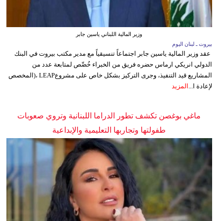
وزير المالية اللبناني ياسين جابر
بيروت ـ لبنان اليوم
عقد وزير المالية ياسين جابر اجتماعاً تنسيقياً مع مدير مكتب بيروت في البنك
الدولي انريكي ارماس حضره فريق من الخبراء خُصِّص لمتابعة عدد من
المشاريع قيد التنفيذ، وجرى التركيز بشكل خاص على مشروعLEAP ،(المخصص
لإعادة ا...
المزيد
ماغي بوغصن تكشف تطور الدراما اللبنانية وتروي صعوبات
طفولتها وتجاربها التعليمية والإبداعية