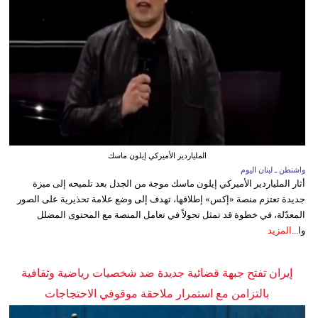
الملياردير الأميركي إيلون ماسك
واشنطن ـ لبنان اليوم
أثار الملياردير الأميركي إيلون ماسك موجة من الجدل بعد تلميحه إلى ميزة
جديدة تعتزم منصة «إكس» إطلاقها، تهدف إلى وضع علامة تحذيرية على الصور
المعدّلة، في خطوة قد تمثل تحولاً في تعامل المنصة مع المحتوى المضلل
وا...
المزيد
إيران تفتح جبهة قضائية جديدة ضد شخصيات رياضية وثقافية
بالتزامن مع استمرار ملاحقة موقوفي الاحتجاجات