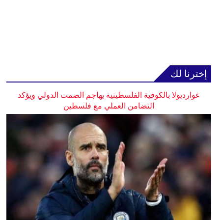
إخترنا لك
غوارديولا بالكوفية الفلسطينية يهاجم الصمت الدولي ويؤكد
التضامن العملي مع فلسطين