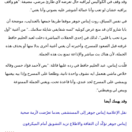
وقد وقف في الكواليس ليراقبه حال تعرضه لأي طارئ مرضي، مضيفة: "هو واقف
يراقبه عشان لو تعب وأنا عمالة أشوشر عليه بصوتي وأنا بغني".
في نفس السياق، روت إيناس جوهر موقفا طريفا جمعها بالعندليب، موضحة أن
بابا شارو كان قد منع عرض كوبليه "لسه شفايفي شايلة سلامك..." من أغنية "أول
مرة تحب يا قلبي"، لذلك في إحدى الحفلات المباشرة دخلت لعبد الحليم حافظ
غرفته قبل الصعود للمسرح، وأخبرته أن يغني أغنية أخرى بدلا منها أو يحذف هذه
الجملة، لأن هناك بث مباشر والإذاعة تمنع بث هذه الجملة.
قلّدت إيناس، عبد الحليم حافظ في رده عليها قائلة: "بص لأحمد فؤاد حسن وقاله
خلاص ماشي هنعمل ايه نشوف واحدة تانية، وطلعنا على المسرح وإذا بيه بيغنيها
ويمشي على المسرح لحد عندي، وأنا قاعدة تحت، ويغني الجملة الممنوعة
ويبص لي ويغيظني".
وقد يهمك أيضا
نقل الإعلامية إيناس جوهر إلى المستشفى بعدما تعرّضت لأزمة صحية
إيناس جوهر تؤكّد أن الثقافة والاطلاع تزيد التشويق أمام الميكرفون