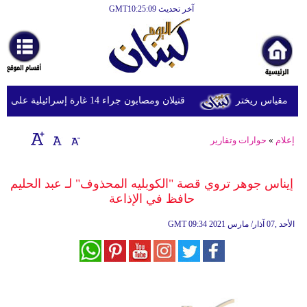
آخر تحديث GMT10:25:09
الرئيسية
أخبارعاجلة
رياضة
قتيلان ومصابون جراء 14 غارة إسرائيلية على شرق وجنوب لبنان
ثقافة
إقتصاد
إعلام
»
حوارات وتقارير
فن
إيناس جوهر تروي قصة "الكوبليه المحذوف" لـ عبد الحليم
وموسيقى
حافظ في الإذاعة
أزياء
09:34 2021 الأحد ,07 آذار/ مارس
GMT
صحة
وتغذية
سياحة