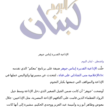
وسفر
ديكور
أخبار
إعلام
تعليم
الإذاعية القديرة إيناس جوهر
مرأة
واشنطن - لبنان اليوم
أزياء
حلّت
الإذاعية القديرة إيناس جوهر
ضيفة على برنامج "معكم" الذي تقدمه
إسلامية
cbc
الإعلامية منى الشاذلي على قناة
، لتتحدث عن مسيرتها وكواليس عملها في
الإذاعة والمواقف التي جمعتها بكبار النجوم.
علوم
وتكنولوجيا
أوضحت "جوهر" أن كانت ضمن الجيل الصغير الذي دخل الإذاعة وسط جيل
الرواد العظماء الذين قامت على أكتافهم الإذاعة المصرية، مثل الإذاعيين: جلال
بيئة
معوض وطاهر أبو زيد وأميمة عبد العزيز ووجدي الحكيم، مشيرة إلى أنها كانت