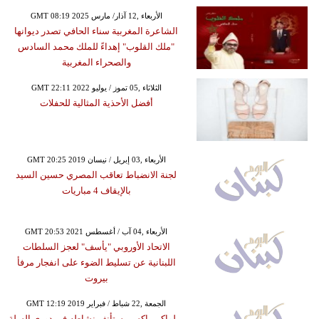
GMT 08:19 2025 الأربعاء ,12 آذار/ مارس
الشاعرة المغربية سناء الحافي تصدر ديوانها
"ملك القلوب" إهداءً للملك محمد السادس
والصحراء المغربية
GMT 22:11 2022 الثلاثاء ,05 تموز / يوليو
أفضل الأحذية المثالية للحفلات
GMT 20:25 2019 الأربعاء ,03 إبريل / نيسان
لجنة الانضباط تعاقب المصري حسين السيد
بالإيقاف 4 مباريات
GMT 20:53 2021 الأربعاء ,04 آب / أغسطس
الاتحاد الأوروبي "يأسف" لعجز السلطات
اللبنانية عن تسليط الضوء على انفجار مرفأ
بيروت
GMT 12:19 2019 الجمعة ,22 شباط / فبراير
ميلواكي باكس يستأنف نشاطه في دوري السلة