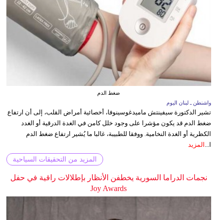
ضغط الدم
واشنطن ـ لبنان اليوم
تشير الدكتورة سيفينتش ماميدغوسينوفا، أخصائية أمراض القلب، إلى أن ارتفاع
ضغط الدم قد يكون مؤشرا على وجود خلل كامن في الغدة الدرقية أو الغدد
الكظرية أو الغدة النخامية. ووفقا للطبيبة، غالبا ما يُشير ارتفاع ضغط الدم
ا...
المزيد
المزيد من التحقيقات السياحية
نجمات الدراما السورية يخطفن الأنظار بإطلالات راقية في حفل
Joy Awards