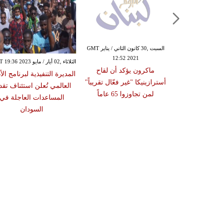
الخميس ,31 كانون الأول / ديسمبر GMT
السبت ,30 كانون الثاني / يناير GMT
12:52 2021
07:48
الثلاثاء ,02 أيار / مايو GMT 19:36 2023
نّ عدد إصابات
ماكرون يؤكد أن لقاح
المديرة التنفيذية لبرنامج الأ
كورونا في مصر يبلغ 20 ضعف
أسترازينيكا "غير فعّال تقريباً"
العالمي تُعلن استئناف تقد
المُعلنة
لمن تجاوزوا 65 عاماً
المساعدات العاجلة في
السودان