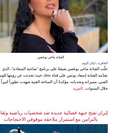
الفنانة ماغي بوغصن
القاهرة ـ لبنان اليوم
حلّت الفنانة ماغي بوغصن ضيفةً على برنامج "صاحبة السعادة"، الذي
تقدّمه الفنانة إسعاد يونس على قناة dmc، حيث تحدثت عن رؤيتها
الفني، مميزاته وتحدياته، مؤكدةً أن الساحة الفنية شهدت تطوراً كبيراً
خلال السنوات...
المزيد
إيران تفتح جبهة قضائية جديدة ضد شخصيات رياضية وثقاف
بالتزامن مع استمرار ملاحقة موقوفي الاحتجاجات