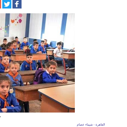
ط
القاهرة - شيماء عصام