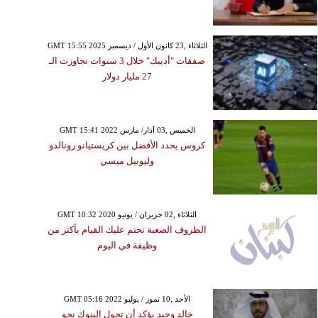
GMT 15:55 2025 الثلاثاء ,23 كانون الأول / ديسمبر
صفقات "أديبك" خلال 3 سنوات تجاوزت الـ
27 مليار دولار
GMT 15:41 2022 الخميس ,03 آذار/ مارس
كروس يحدد الأفضل بين كريستيانو رونالدو
وليونيل ميسي
GMT 10:32 2020 الثلاثاء ,02 حزيران / يونيو
الظروف الصعبة تحتم عليك القيام بأكثر من
وظيفة في اليوم
GMT 05:16 2022 الأحد ,10 تموز / يوليو
خالد وحيد يؤكد أن تحول البنوك نحو