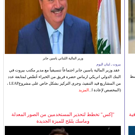
وزير المالية اللبناني ياسين جابر
بيروت ـ لبنان اليوم
عقد وزير المالية ياسين جابر اجتماعاً تنسيقياً مع مدير مكتب بيروت في
 للوسط
البنك الدولي انريكي ارماس حضره فريق من الخبراء خُصِّص لمتابعة عدد
من المشاريع قيد التنفيذ، وجرى التركيز بشكل خاص على مشروعLEAP ،
(المخصص لإعادة ا...
المزيد
ية
"إكس" تخطط لتحذير المستخدمين من الصور المعدلة
وماسك يلمّح للميزة الجديدة