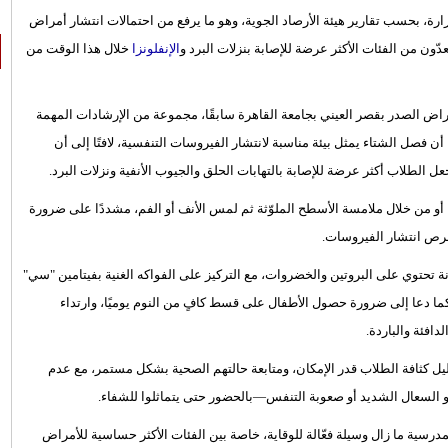
ارة، بحسب تقارير هيئة الأرصاد الجوية، وهو ما يرفع من احتمالات انتشار أمراض
ون من الفئات الأكثر عرضة للإصابة بنزلات البرد و
الإنفلونزا
خلال هذا الوقت من
راض الصدر بقصر العيني بجامعة القاهرة سابقًا، مجموعة من الإرشادات المهمة
فصل الشتاء يمثل بيئة مناسبة لانتشار الفيروسات التنفسية، لافتًا إلى أن
جعل الطلاب أكثر عرضة للإصابة بالتهابات الحلق والجيوب الأنفية ونزلات البرد.
أو من خلال ملامسة الأسطح الملوّثة ثم لمس الأنف أو الفم، مشددًا على ضرورة
فرص انتشار الفيروسات.
زنة تحتوي على البروتين والخضروات، مع التركيز على الفواكه الغنية بفيتامين "سي"
 كما دعا إلى ضرورة حصول الأطفال على قسط كافٍ من النوم يوميًا، وارتداء
افئة والباردة.
يل كثافة الطلاب قدر الإمكان، ومتابعة حالتهم الصحية بشكل مستمر، مع عدم
 السعال الشديد أو صعوبة التنفس—بالحضور حتى يتماثلوا للشفاء.
درسية ما زال وسيلة فعّالة للوقاية، خاصة بين الفئات الأكثر حساسية للأمراض