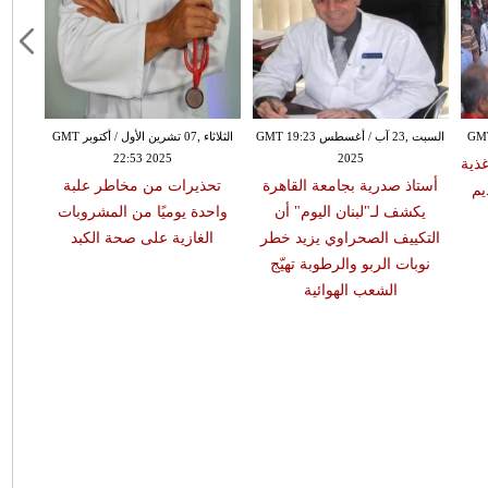
السبت ,23 آب / أغسطس GMT 19:23
الثلاثاء ,07 تشرين الأول / أكتوبر GMT
22:53 2025
2025
غذية
أستاذ صدرية بجامعة القاهرة
تحذيرات من مخاطر علبة
يم
يكشف لـ"لبنان اليوم" أن
واحدة يوميًا من المشروبات
التكييف الصحراوي يزيد خطر
الغازية على صحة الكبد
نوبات الربو والرطوبة تهيّج
الشعب الهوائية