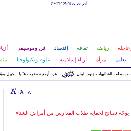
آخر تحديث GMT10:25:09
عاجلة
رياضة
ثقافة
إقتصاد
فن وموسيقى
أزياء
تعليم
مرأة
أزياء إسلامية
علوم وتكنولوجيا
بيئة
ة الشاليهات جنوب لبنان
هزة أرضية تضرب عنّايا – جبيل بقوّة 2.8 درجات على مقياس ريختر
 يوجّه نصائح لحماية طلاب المدارس من أمراض الشتاء