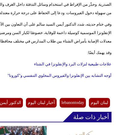
الصدرية. وحذّر من الإفراط في استخدام وسائل التدفئة داخل الغرف والف
من سهولة دخول الفيروسات. ودعا إلى الحفاظ على درجة حرارة معتدلة 
وفي ختام حديثه، شدد الدكتور أيمن السيد سالم على أن التعاون بين ال
الإنفلونزا الموسمية كوسيلة داعمة للوقاية، خصوصًا لكبار السن ومرضى 
معدلات الإصابة بأمراض الشتاء بين طلاب المدارس في مختلف محافظا
وقد يهمك أيضًا:
علاجات طبيعية لنزلات البرد والإنفلونزا في الشتاء
أوجه التشابه بين الإنفلونزا والفيروس المخلوي التنفسي و"كورونا"
لبنان اليوم
lebanontoday
أخبار لبنان اليوم
الدكتور أيمن
أخبار ذات صلة