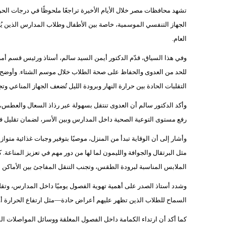
تشهد محافظات مصر خلال الأيام الأخيرة تراجعًا ملحوظًا في درجات الحر
الجهاز التنفسي الموسمية، خاصة بين الأطفال وطلاب المدارس الذين يُعدّ
العام.
وفي هذا السياق، قدّم الدكتور أيمن السيد سالم، أستاذ ورئيس قسم أم
للحد من العدوى والحفاظ على صحة الطلاب خلال موسم الشتاء. وأوضح أن 
التقلبات الحادة بين حرارة النهار وبرودة الليل تُضعف الجهاز المناعي وت
وأكد الدكتور سالم أن العدوى تنتقل بسهولة عبر رذاذ السعال والعطس، 
رفع مستوى التوعية الصحية داخل المدارس وبين الأسر، لضمان تقليل 
وأشار إلى أن الوقاية تبدأ من المنزل، موصيًا بتوفير وجبات غذائية متوا
مثل البرتقال والجوافة والليمون لما لها من دور مهم في تعزيز المناعة.
الملابس المناسبة لبرودة الطقس، وتجنب التنقل المفاجئ بين الأماكن الد
وشدد أستاذ الصدر على أهمية تهوية الفصول يوميًا داخل المدارس، وتقل
السماح للطلاب الذين تظهر عليهم أعراض حادة—مثل ارتفاع الحرارة أو
كما أكد أن ارتداء الكمامة داخل الفصول المغلقة ووسائل المواصلات الم