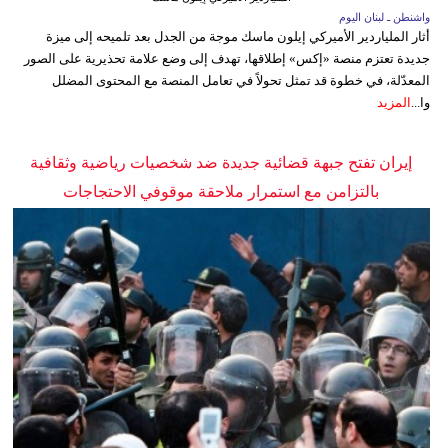
واشنطن ـ لبنان اليوم
أثار الملياردير الأميركي إيلون ماسك موجة من الجدل بعد تلميحه إلى ميزة
جديدة تعتزم منصة «إكس» إطلاقها، تهدف إلى وضع علامة تحذيرية على الصور
المعدّلة، في خطوة قد تمثل تحولاً في تعامل المنصة مع المحتوى المضلل
وا...
المزيد
إيران تفتح جبهة قضائية جديدة ضد شخصيات رياضية وثقافية
بالتزامن مع استمرار ملاحقة موقوفي الاحتجاجات