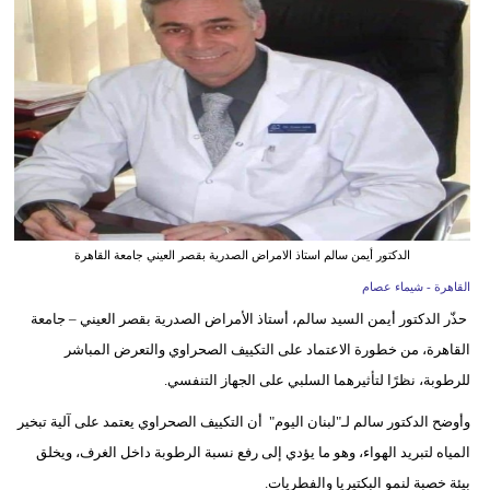
وسفر
ديكور
أخبار
إعلام
تعليم
مرأة
الدكتور أيمن سالم استاذ الامراض الصدرية بقصر العيني جامعة القاهرة
القاهرة - شيماء عصام
أزياء
حذّر الدكتور أيمن السيد سالم، أستاذ الأمراض الصدرية بقصر العيني – جامعة
إسلامية
القاهرة، من خطورة الاعتماد على التكييف الصحراوي والتعرض المباشر
علوم
للرطوبة، نظرًا لتأثيرهما السلبي على الجهاز التنفسي.
وتكنولوجيا
وأوضح الدكتور سالم لـ"لبنان اليوم" أن التكييف الصحراوي يعتمد على آلية تبخير
المياه لتبريد الهواء، وهو ما يؤدي إلى رفع نسبة الرطوبة داخل الغرف، ويخلق
بيئة
بيئة خصبة لنمو البكتيريا والفطريات.