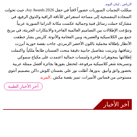
الرياض ـ لبنان اليوم
سجّلت النجمات السوريات حضوراً لافتاً في حفل Joy Awards 2026، حيث تحولت
السجادة البنفسجية إلى مساحة استعراض للأناقة الراقية والذوق الرفيع، في
مشاركة حملت رسائل فنية وجمالية عكست مكانة الدراما السورية عربياً.
وتنوّعت الإطلالات بين التصاميم العالمية الفاخرة والابتكارات الجريئة، في مزيج
جمع بين الكلاسيكية والعصرية، وبين الفخامة والأنوثة. كاريس بشار خطفت
الأنظار بإطلالة مخملية باللون الأخضر الزمردي، جاءت بقصة حورية أبرزت
رشاقتها، وتزينت بتفاصيل جانبية دقيقة منحت الفستان طابعاً ملكياً. واكتملت
إطلالتها بمجوهرات فاخرة ولمسات جمالية اعتمدت على مكياج سموكي
وتسريحة شعر كلاسيكية مرفوعة، لتحتفل بفوزها بجائزة أفضل ممثلة عربية
بحضور واثق وأنيق. بدورها، أطلت نور علي بفستان كلوش داكن بتصميم أنثوي
مستوحى من فساتين الأميرات، تميز بقصة مكش...
المزيد
آخر الأخبار الطبية
آخر الأخبار