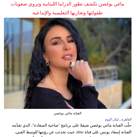
ماغي بوغصن تكشف تطور الدراما اللبنانية وتروي صعوبات
طفولتها وتجاربها التعليمية والإبداعية
الفنانة ماغي بوغصن
القاهرة ـ لبنان اليوم
حلّت الفنانة ماغي بوغصن ضيفةً على برنامج "صاحبة السعادة"، الذي تقدّمه
الفنانة إسعاد يونس على قناة dmc، حيث تحدثت عن رؤيتها للوسط الفني،