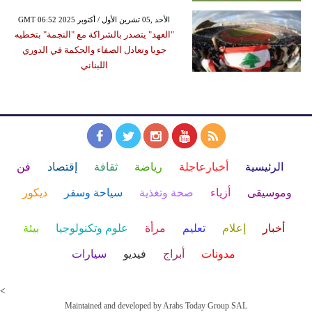
GMT 06:52 2025 الأحد ,05 تشرين الأول / أكتوبر
"العهد" يتصدر بالشراكة مع "النجمة" بتخطيه
جويا وتعادل الصفاء والحكمة في الدوري
اللبناني
الرئيسية
أخبارعاجلة
رياضة
ثقافة
إقتصاد
فن
وموسيقى
أزياء
صحة وتغذية
سياحة وسفر
ديكور
أخبار
إعلام
تعليم
مرأة
علوم وتكنولوجيا
بيئة
مدونات
أبراج
فيديو
سيارات
<
Maintained and developed by Arabs Today Group SAL