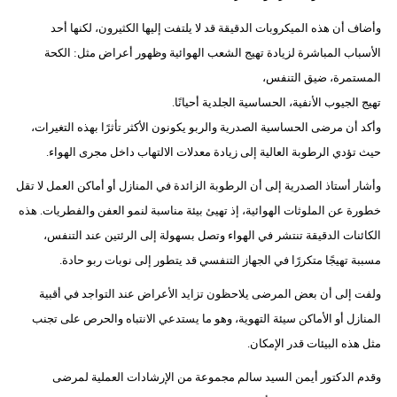
مدوَّنات
وأضاف أن هذه الميكروبات الدقيقة قد لا يلتفت إليها الكثيرون، لكنها أحد
أبراج
الأسباب المباشرة لزيادة تهيج الشعب الهوائية وظهور أعراض مثل: الكحة
المستمرة، ضيق التنفس،
فيديو
تهيج الجيوب الأنفية، الحساسية الجلدية أحيانًا.
سيارات
وأكد أن مرضى الحساسية الصدرية والربو يكونون الأكثر تأثرًا بهذه التغيرات،
حيث تؤدي الرطوبة العالية إلى زيادة معدلات الالتهاب داخل مجرى الهواء.
وأشار أستاذ الصدرية إلى أن الرطوبة الزائدة في المنازل أو أماكن العمل لا تقل
خطورة عن الملوثات الهوائية، إذ تهيئ بيئة مناسبة لنمو العفن والفطريات. هذه
الكائنات الدقيقة تنتشر في الهواء وتصل بسهولة إلى الرئتين عند التنفس،
مسببة تهيجًا متكررًا في الجهاز التنفسي قد يتطور إلى نوبات ربو حادة.
ولفت إلى أن بعض المرضى يلاحظون تزايد الأعراض عند التواجد في أقبية
المنازل أو الأماكن سيئة التهوية، وهو ما يستدعي الانتباه والحرص على تجنب
مثل هذه البيئات قدر الإمكان.
وقدم الدكتور أيمن السيد سالم مجموعة من الإرشادات العملية لمرضى