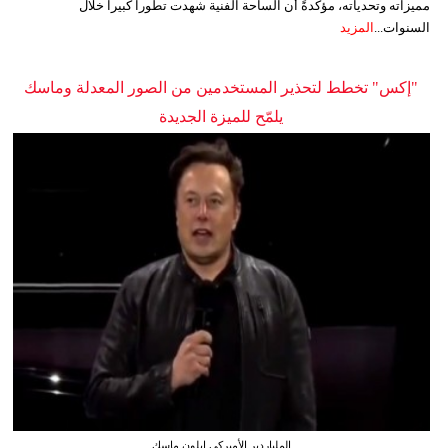
مميزاته وتحدياته، مؤكدةً أن الساحة الفنية شهدت تطوراً كبيراً خلال
السنوات...
المزيد
"إكس" تخطط لتحذير المستخدمين من الصور المعدلة وماسك
يلمّح للميزة الجديدة
الملياردير الأميركي إيلون ماسك