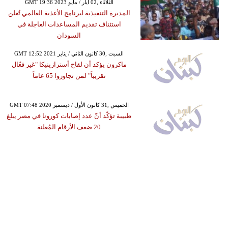
GMT 19:36 2023 الثلاثاء ,02 أيار / مايو
المديرة التنفيذية لبرنامج الأغذية العالمي تُعلن
استئناف تقديم المساعدات العاجلة في
السودان
GMT 12:52 2021 السبت ,30 كانون الثاني / يناير
ماكرون يؤكد أن لقاح أسترازينيكا "غير فعّال
تقريباً" لمن تجاوزوا 65 عاماً
GMT 07:48 2020 الخميس ,31 كانون الأول / ديسمبر
طبيبة تؤكّد أنّ عدد إصابات كورونا في مصر يبلغ
20 ضعف الأرقام المُعلنة