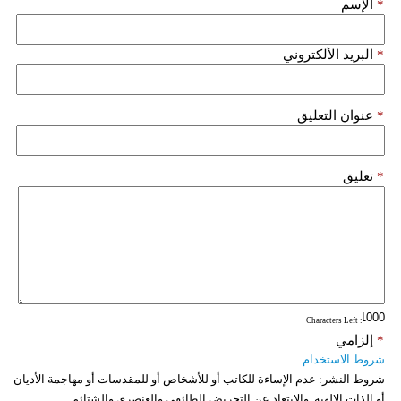
*
الإسم
*
البريد الألكتروني
*
عنوان التعليق
*
تعليق
: Characters Left
*
إلزامي
شروط الاستخدام
شروط النشر:
عدم الإساءة للكاتب أو للأشخاص أو للمقدسات أو مهاجمة الأديان
أو الذات الالهية. والابتعاد عن التحريض الطائفي والعنصري والشتائم.