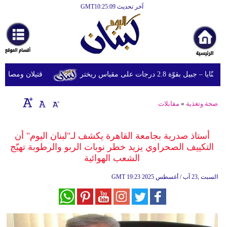
آخر تحديث GMT10:25:09
الرئيسية
أخبارعاجلة
رياضة
ّة 2.8 درجات على مقياس ريختر
قتيلان ومصابون جراء 14 غارة إسرائيلية على شرق وج
ثقافة
إقتصاد
صحة وتغذية
»
مقابلات
فن
أستاذ صدرية بجامعة القاهرة يكشف لـ"لبنان اليوم" أن
وموسيقى
التكييف الصحراوي يزيد خطر نوبات الربو والرطوبة تهيّج
الشعب الهوائية
أزياء
19:23 2025 السبت ,23 آب / أغسطس
GMT
صحة
وتغذية
سياحة