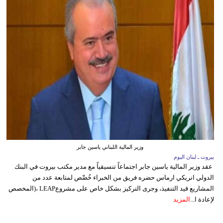
وزير المالية اللبناني ياسين جابر
بيروت ـ لبنان اليوم
عقد وزير المالية ياسين جابر اجتماعاً تنسيقياً مع مدير مكتب بيروت في البنك
الدولي انريكي ارماس حضره فريق من الخبراء خُصِّص لمتابعة عدد من
المشاريع قيد التنفيذ، وجرى التركيز بشكل خاص على مشروعLEAP ،(المخصص
لإعادة ا...
المزيد