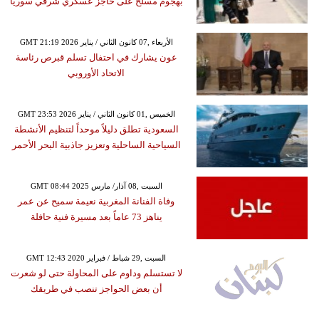
بهجوم مسلح على حاجز عسكري شرقي سوريا
GMT 21:19 2026 الأربعاء ,07 كانون الثاني / يناير
عون يشارك في احتفال تسلم قبرص رئاسة
الاتحاد الأوروبي
GMT 23:53 2026 الخميس ,01 كانون الثاني / يناير
السعودية تطلق دليلاً موحداً لتنظيم الأنشطة
السياحية الساحلية وتعزيز جاذبية البحر الأحمر
GMT 08:44 2025 السبت ,08 آذار/ مارس
وفاة الفنانة المغربية نعيمة سميح عن عمر
يناهز 73 عاماً بعد مسيرة فنية حافلة
GMT 12:43 2020 السبت ,29 شباط / فبراير
لا تستسلم وداوم على المحاولة حتى لو شعرت
أن بعض الحواجز تنصب في طريقك