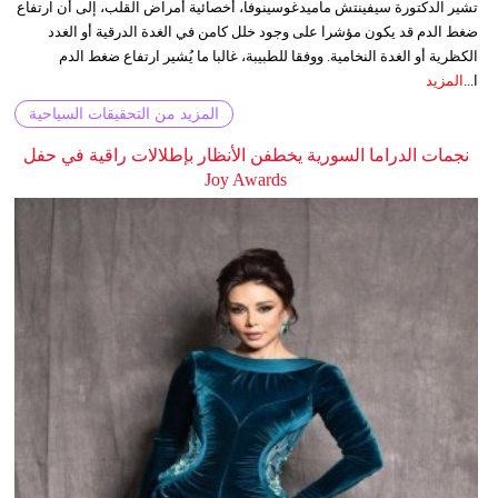
تشير الدكتورة سيفينتش ماميدغوسينوفا، أخصائية أمراض القلب، إلى أن ارتفاع
ضغط الدم قد يكون مؤشرا على وجود خلل كامن في الغدة الدرقية أو الغدد
الكظرية أو الغدة النخامية. ووفقا للطبيبة، غالبا ما يُشير ارتفاع ضغط الدم
ا...
المزيد
المزيد من التحقيقات السياحية
نجمات الدراما السورية يخطفن الأنظار بإطلالات راقية في حفل
Joy Awards