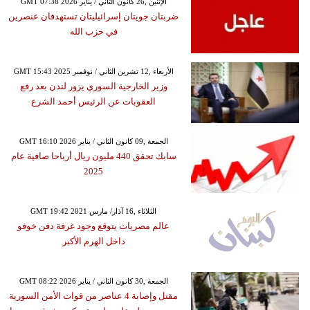
GMT 07:38 2026 الإثنين ,26 كانون الثاني / يناير
ضربتان جويتان إسرائيليتان تستهدفان عنصرين
في حزب الله
GMT 15:43 2025 الأربعاء ,12 تشرين الثاني / نوفمبر
وزير الخارجية السوري يزور لندن بعد رفع
العقوبات عن الرئيس أحمد الشرع
GMT 16:10 2026 الجمعة ,09 كانون الثاني / يناير
سابك تحقق 440 مليون ريال أرباحا صافية عام
2025
GMT 19:42 2021 الثلاثاء ,16 آذار/ مارس
عالم مصريات يتوقع وجود غرفة دفن خوفو
داخل الهرم الأكبر
GMT 08:22 2026 الجمعة ,30 كانون الثاني / يناير
مقتل وإصابة 4 عناصر من قوات الأمن السورية