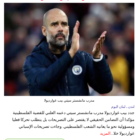
مدرب مانشستر سيتي بيب غوارديولا
لندن ـ لبنان اليوم
جدد بيب غوارديولا مدرب مانشستر سيتي دعمه العلني للقضية الفلسطينية
مؤكدا أن التضامن الحقيقي لا يقتصر على التصريحات بل يتطلب تحركا فعليا
ومسؤولية نحو ما يعانيه الشعب الفلسطيني. وجاءت تصريحات الإسباني
غوارديولا خلا...
المزيد