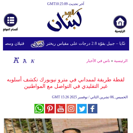
آخر تحديث GMT10:25:09
الرئيسية
أخبارعاجلة
رياضة
وّة 2.8 درجات على مقياس ريختر
قتيلان ومصابون جراء 14 غارة إسرائيلية على شرق و
ثقافة
إقتصاد
الرئيسية
»
ناس في الأخبار
فن
لقطة طريفة لممداني في مترو نيويورك تكشف أسلوبه
وموسيقى
غير التقليدي في التواصل مع المواطنين
أزياء
15:26 2025 الخميس ,06 تشرين الثاني / نوفمبر
GMT
صحة
وتغذية
سياحة