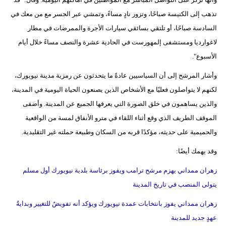
مدوَّنات
تذهب إلى الكنيسة صباحًا، وتزور نادٍ مساءً، وتمشي عبر الجسر مع من معك في
أبراج
السادسة صباحًا، أو تلتقي بسائقي سيارات الأجرة والممرضات في مطار
لاغوارديا ومستشفى إلمهورست في الحادية عشرة والنصف مساءً خلال أيام
فيديو
الأسبوع".
سيارات
وأشار المرشح إلى أن السياسيين عادةً ما يتحدثون عن رمزية مدينة نيويورك،
لكنهم لا يتواصلون فعليًا مع الأشخاص الذين يصنعون الحياة اليومية في المدينة،
والذين يساهمون في خلق الصورة التي يعرفها الجميع عن المدينة. وأضفى
الموقف الطريف الذي وقع أثناء اللقاء في مترو الأنفاق لمسة من الواقعية
والحميمية على حديثه، مؤكدًا قربه من السكان وطبيعة حملته غير التقليدية.
وقد يهمك أيضًا:
زهران ممداني يهزم مرشح ترامب ويفوز برئاسة بلدية نيويورك أول مسلم
يتولى المنصب في تاريخ المدينة
زهران ممداني يفوز بانتخابات عمدة نيويورك ويؤكد أنه تفويضٌ للتغيير وبدايةُ
عهدٍ جديد للمدينة