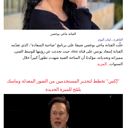
الفنانة ماغي بوغصن
القاهرة ـ لبنان اليوم
حلّت الفنانة ماغي بوغصن ضيفةً على برنامج "صاحبة السعادة"، الذي تقدّمه
الفنانة إسعاد يونس على قناة dmc، حيث تحدثت عن رؤيتها للوسط الفني،
مميزاته وتحدياته، مؤكدةً أن الساحة الفنية شهدت تطوراً كبيراً خلال
السنوات...
المزيد
"إكس" تخطط لتحذير المستخدمين من الصور المعدلة وماسك
يلمّح للميزة الجديدة