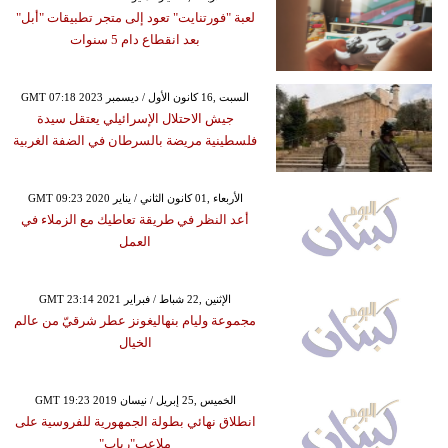
لعبة "فورتنايت" تعود إلى متجر تطبيقات "أبل"
بعد انقطاع دام 5 سنوات
GMT 07:18 2023 السبت ,16 كانون الأول / ديسمبر
جيش الاحتلال الإسرائيلي يعتقل سيدة
فلسطينية مريضة بالسرطان في الضفة الغربية
GMT 09:23 2020 الأربعاء ,01 كانون الثاني / يناير
أعد النظر في طريقة تعاطيك مع الزملاء في
العمل
GMT 23:14 2021 الإثنين ,22 شباط / فبراير
مجموعة وليام بنهاليغونز عطر شرقيّ من عالم
الخيال
GMT 19:23 2019 الخميس ,25 إبريل / نيسان
انطلاق نهائي بطولة الجمهورية للفروسية على
ملاعب"رباب"