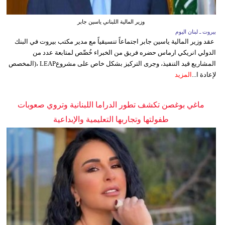
وزير المالية اللبناني ياسين جابر
بيروت ـ لبنان اليوم
عقد وزير المالية ياسين جابر اجتماعاً تنسيقياً مع مدير مكتب بيروت في البنك
الدولي انريكي ارماس حضره فريق من الخبراء خُصِّص لمتابعة عدد من
المشاريع قيد التنفيذ، وجرى التركيز بشكل خاص على مشروعLEAP ،(المخصص
لإعادة ا...
المزيد
ماغي بوغصن تكشف تطور الدراما اللبنانية وتروي صعوبات
طفولتها وتجاربها التعليمية والإبداعية