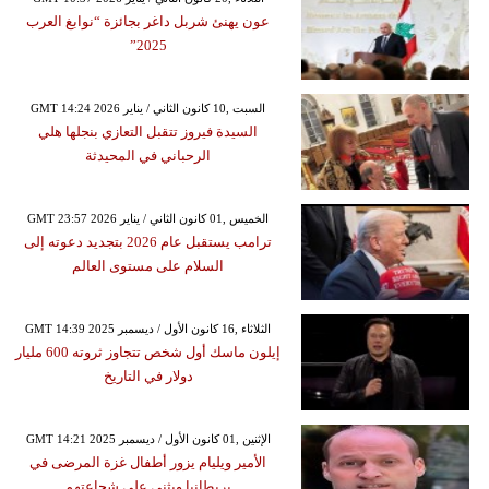
عون يهنئ شربل داغر بجائزة “نوابغ العرب
2025”
GMT 14:24 2026 السبت ,10 كانون الثاني / يناير
السيدة فيروز تتقبل التعازي بنجلها هلي
الرحباني في المحيدثة
GMT 23:57 2026 الخميس ,01 كانون الثاني / يناير
ترامب يستقبل عام 2026 بتجديد دعوته إلى
السلام على مستوى العالم
GMT 14:39 2025 الثلاثاء ,16 كانون الأول / ديسمبر
إيلون ماسك أول شخص تتجاوز ثروته 600 مليار
دولار في التاريخ
GMT 14:21 2025 الإثنين ,01 كانون الأول / ديسمبر
الأمير ويليام يزور أطفال غزة المرضى في
بريطانيا ويثني على شجاعتهم