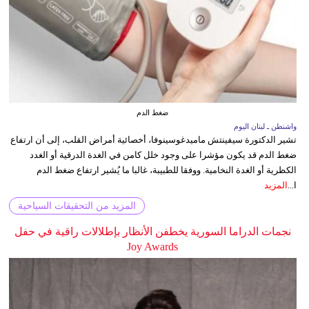
ضغط الدم
واشنطن ـ لبنان اليوم
تشير الدكتورة سيفينتش ماميدغوسينوفا، أخصائية أمراض القلب، إلى أن ارتفاع
ضغط الدم قد يكون مؤشرا على وجود خلل كامن في الغدة الدرقية أو الغدد
الكظرية أو الغدة النخامية. ووفقا للطبيبة، غالبا ما يُشير ارتفاع ضغط الدم
ا...
المزيد
المزيد من التحقيقات السياحية
نجمات الدراما السورية يخطفن الأنظار بإطلالات راقية في حفل
Joy Awards