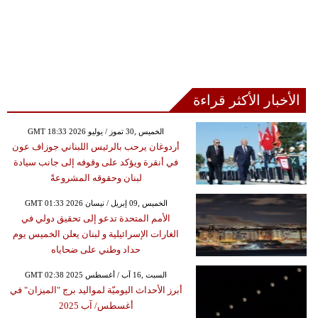
الأخبار الأكثر قراءة
GMT 18:33 2026 الخميس ,30 تموز / يوليو
أردوغان يرحب بالرئيس اللبناني جوزاف عون
في أنقرة ويؤكد على وقوفه إلى جانب سيادة
لبنان وحقوقه المشروعةً
GMT 01:33 2026 الخميس ,09 إبريل / نيسان
الأمم المتحدة تدعو إلى تحقيق دولي في
الغارات الإسرائيلية و لبنان يعلن الخميس يوم
حداد وطني على ضحاياه
GMT 02:38 2025 السبت ,16 آب / أغسطس
أبرز الأحداث اليوميّة لمواليد برج "الميزان" في
أغسطس/ آب 2025