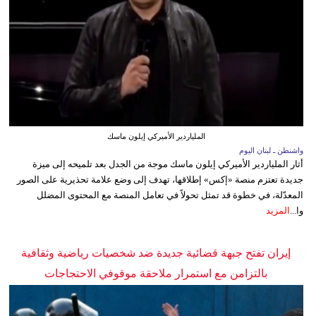
الملياردير الأميركي إيلون ماسك
واشنطن ـ لبنان اليوم
أثار الملياردير الأميركي إيلون ماسك موجة من الجدل بعد تلميحه إلى ميزة
جديدة تعتزم منصة «إكس» إطلاقها، تهدف إلى وضع علامة تحذيرية على الصور
المعدّلة، في خطوة قد تمثل تحولاً في تعامل المنصة مع المحتوى المضلل
وا...
المزيد
إيران تفتح جبهة قضائية جديدة ضد شخصيات رياضية وثقافية
بالتزامن مع استمرار ملاحقة موقوفي الاحتجاجات