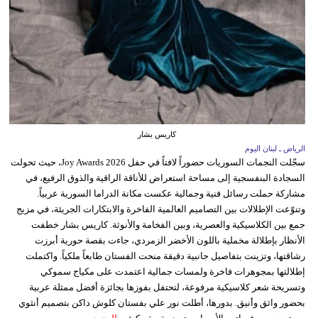
كاريس بشار
الرياض ـ لبنان اليوم
سجّلت النجمات السوريات حضوراً لافتاً في حفل Joy Awards 2026، حيث تحولت
السجادة البنفسجية إلى مساحة استعراض للأناقة الراقية والذوق الرفيع، في
مشاركة حملت رسائل فنية وجمالية عكست مكانة الدراما السورية عربياً.
وتنوّعت الإطلالات بين التصاميم العالمية الفاخرة والابتكارات الجريئة، في مزيج
جمع بين الكلاسيكية والعصرية، وبين الفخامة والأنوثة. كاريس بشار خطفت
الأنظار بإطلالة مخملية باللون الأخضر الزمردي، جاءت بقصة حورية أبرزت
رشاقتها، وتزينت بتفاصيل جانبية دقيقة منحت الفستان طابعاً ملكياً. واكتملت
إطلالتها بمجوهرات فاخرة ولمسات جمالية اعتمدت على مكياج سموكي
وتسريحة شعر كلاسيكية مرفوعة، لتحتفل بفوزها بجائزة أفضل ممثلة عربية
بحضور واثق وأنيق. بدورها، أطلت نور علي بفستان كلوش داكن بتصميم أنثوي