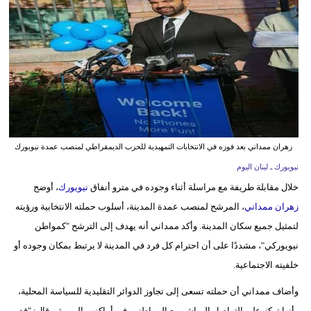
وسفر
ديكور
أخبار
إعلام
تعليم
زهران ممداني بعد فوزه في الانتخابات التمهيدية للحزب الديمقراطي لمنصب عمدة نيويورك
مرأة
نيويورك ـ لبنان اليوم
خلال مقابلة طريفة مع مراسلة أثناء وجوده في مترو أنفاق
نيويورك
، أوضح
أزياء
زهران ممداني
، المرشح لمنصب عمدة المدينة، أسلوب حملته الانتخابية ورؤيته
إسلامية
لتمثيل جميع سكان المدينة. وأكد ممداني أنه يهدف إلى الترشح "كمواطن
علوم
نيويوركي"، مشددًا على أن احترام كل فرد في المدينة لا يرتبط بمكان وجوده أو
وتكنولوجيا
خلفيته الاجتماعية.
بيئة
وأضاف ممداني أن حملته تسعى إلى تجاوز الدوائر التقليدية للسياسة المحلية،
وأنها تركز على التواصل المباشر مع المواطنين في أماكنهم اليومية. وقال: "قد