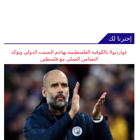
إخترنا لك
غوارديولا بالكوفية الفلسطينية يهاجم الصمت الدولي ويؤكد
التضامن العملي مع فلسطين