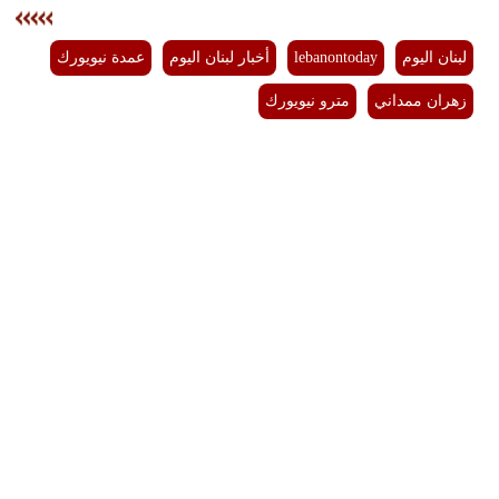
لبنان اليوم
lebanontoday
أخبار لبنان اليوم
عمدة نيويورك
زهران ممداني
مترو نيويورك