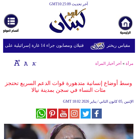
آخر تحديث GMT10:25:09
الرئيسية
أخبارعاجلة
رياضة
قتيلان ومصابون جراء 14 غارة إسرائيلية على شرق وجنوب لبنان
ثقافة
إقتصاد
مرأة
»
آخر أخبار المرأة
فن
وسط أوضاع إنسانية متدهورة قوات الدعم السريع تحتجز
وموسيقى
مئات النساء في سجن بمدينة نيالا
أزياء
18:02 2026 الإثنين ,05 كانون الثاني / يناير
GMT
صحة
وتغذية
سياحة