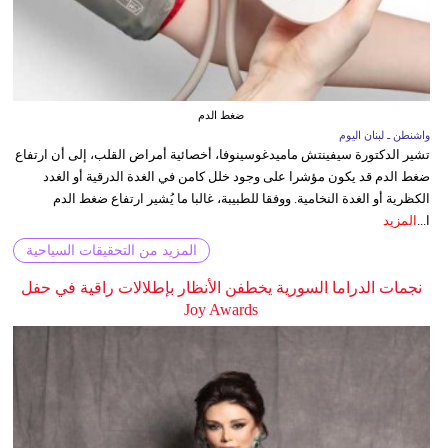
ضغط الدم
واشنطن ـ لبنان اليوم
تشير الدكتورة سيفينتش ماميدغوسينوفا، أخصائية أمراض القلب، إلى أن ارتفاع
ضغط الدم قد يكون مؤشرا على وجود خلل كامن في الغدة الدرقية أو الغدد
الكظرية أو الغدة النخامية. ووفقا للطبيبة، غالبا ما يُشير ارتفاع ضغط الدم
ا...
المزيد
المزيد من التحقيقات السياحية
نجمات الدراما السورية يخطفن الأنظار بإطلالات راقية في حفل
Joy Awards