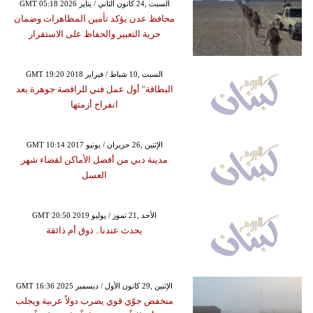
GMT 05:18 2026 السبت ,24 كانون الثاني / يناير
محافظ عدن يؤكد تأمين المظاهرات وضمان
حرية التعبير والحفاظ على الاستقرار
GMT 19:20 2018 السبت ,10 شباط / فبراير
البطاقة" أول عمل فني للراقصة جوهرة بعد
انفراج أزمتها
GMT 10:14 2017 الإثنين ,26 حزيران / يونيو
مدينة دبي من أفضل الأماكن لقضاء شهر
العسل
GMT 20:50 2019 الأحد ,21 تموز / يوليو
يحدث عندنا.. ذوق أم ذائقة
GMT 16:36 2025 الإثنين ,29 كانون الأول / ديسمبر
منخفض جوّي قوي يضرب دولاً عربية ويجلب