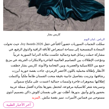
كاريس بشار
الرياض ـ لبنان اليوم
سجّلت النجمات السوريات حضوراً لافتاً في حفل Joy Awards 2026، حيث تحولت
السجادة البنفسجية إلى مساحة استعراض للأناقة الراقية والذوق الرفيع، في
مشاركة حملت رسائل فنية وجمالية عكست مكانة الدراما السورية عربياً.
وتنوّعت الإطلالات بين التصاميم العالمية الفاخرة والابتكارات الجريئة، في مزيج
جمع بين الكلاسيكية والعصرية، وبين الفخامة والأنوثة. كاريس بشار خطفت
الأنظار بإطلالة مخملية باللون الأخضر الزمردي، جاءت بقصة حورية أبرزت
رشاقتها، وتزينت بتفاصيل جانبية دقيقة منحت الفستان طابعاً ملكياً. واكتملت
إطلالتها بمجوهرات فاخرة ولمسات جمالية اعتمدت على مكياج سموكي
وتسريحة شعر كلاسيكية مرفوعة، لتحتفل بفوزها بجائزة أفضل ممثلة عربية
بحضور واثق وأنيق. بدورها، أطلت نور علي بفستان كلوش داكن بتصميم أنثوي
مستوحى من فساتين الأميرات، تميز بقصة مكش...
المزيد
آخر الأخبار الطبية