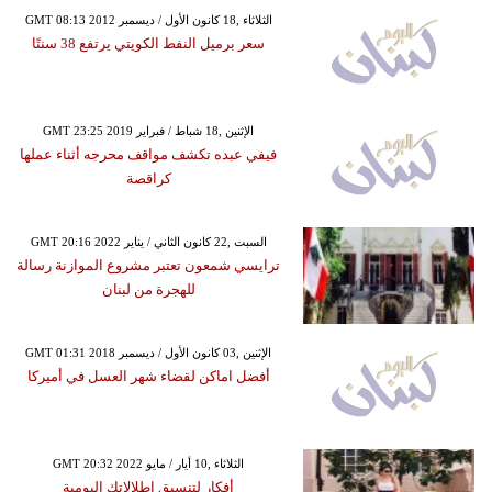
GMT 08:13 2012 الثلاثاء ,18 كانون الأول / ديسمبر
سعر برميل النفط الكويتي يرتفع 38 سنتًا
GMT 23:25 2019 الإثنين ,18 شباط / فبراير
فيفي عبده تكشف مواقف محرجه أثناء عملها
كراقصة
GMT 20:16 2022 السبت ,22 كانون الثاني / يناير
ترايسي شمعون تعتبر مشروع الموازنة رسالة
للهجرة من لبنان
GMT 01:31 2018 الإثنين ,03 كانون الأول / ديسمبر
أفضل اماكن لقضاء شهر العسل في أميركا
GMT 20:32 2022 الثلاثاء ,10 أيار / مايو
أفكار لتنسيق إطلالاتك اليومية