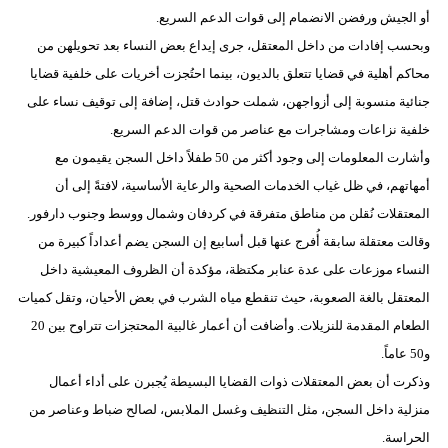
مدوَّنات
أو الجيش ورفضن الانضمام إلى قوات الدعم السريع.
وبحسب إفادات من داخل المعتقل، جرى إيداع بعض النساء بعد تحويلهن من
أبراج
محاكم أهلية في قضايا تتعلق بالديون، بينما احتُجزت أخريات على خلفية قضايا
فيديو
جنائية منسوبة إلى أزواجهن، شملت حوادث قتل، إضافة إلى توقيف نساء على
خلفية نزاعات ومشاجرات مع عناصر من قوات الدعم السريع.
سيارات
وأشارت المعلومات إلى وجود أكثر من 50 طفلاً داخل السجن يقيمون مع
أمهاتهم، في ظل غياب الخدمات الصحية والرعاية الأساسية، لافتةً إلى أن
المعتقلات نُقلن من مناطق متفرقة في كردفان وشمال ووسط وجنوب دارفور.
وقالت معتقلة سابقة أُفرج عنها قبل أسابيع إن السجن يضم أعداداً كبيرة من
النساء موزعات على عدة عنابر مكتظة، مؤكدة أن الظروف المعيشية داخل
المعتقل بالغة الصعوبة، حيث تنقطع مياه الشرب في بعض الأحيان، وتقل كميات
الطعام المقدمة للنزيلات. وأضافت أن أعمار غالبية المحتجزات تتراوح بين 20
و50 عاماً.
وذكرت أن بعض المعتقلات ذوات القضايا البسيطة يُجبرن على أداء أعمال
منزلية داخل السجن، مثل التنظيف وغسل الملابس، لصالح ضباط وعناصر من
الحراسة.