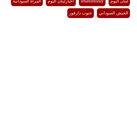
لبنان اليوم
lebanontoday
أخبارلبنان اليوم
المرأة السودانية
الجيش السوداني
جنوب دارفور