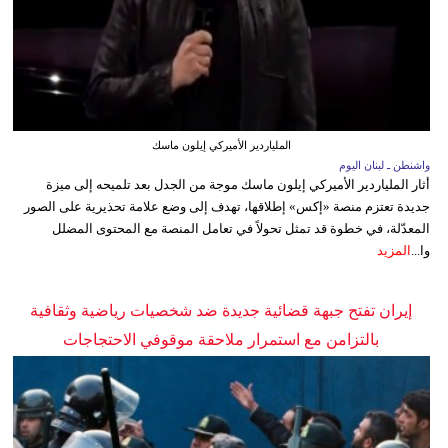
الملياردير الأميركي إيلون ماسك
واشنطن ـ لبنان اليوم
أثار الملياردير الأميركي إيلون ماسك موجة من الجدل بعد تلميحه إلى ميزة
جديدة تعتزم منصة «إكس» إطلاقها، تهدف إلى وضع علامة تحذيرية على الصور
المعدّلة، في خطوة قد تمثل تحولاً في تعامل المنصة مع المحتوى المضلل
وا...
المزيد
إيران تفتح جبهة قضائية جديدة ضد شخصيات رياضية وثقافية
بالتزامن مع استمرار ملاحقة موقوفي الاحتجاجات