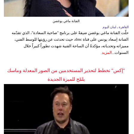
الفنانة ماغي بوغصن
القاهرة ـ لبنان اليوم
حلّت الفنانة ماغي بوغصن ضيفةً على برنامج "صاحبة السعادة"، الذي تقدّمه
الفنانة إسعاد يونس على قناة dmc، حيث تحدثت عن رؤيتها للوسط الفني،
مميزاته وتحدياته، مؤكدةً أن الساحة الفنية شهدت تطوراً كبيراً خلال
السنوات...
المزيد
"إكس" تخطط لتحذير المستخدمين من الصور المعدلة وماسك
يلمّح للميزة الجديدة