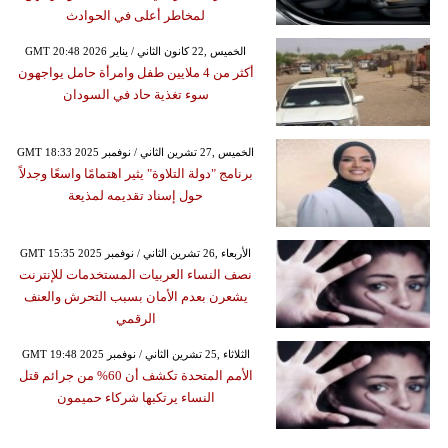
لمخاطر أعلى في الحوادث
GMT 20:48 2026 الخميس ,22 كانون الثاني / يناير
أكثر من 4 ملايين طفل وامرأة حامل يواجهون
سوء تغذية حاد في السودان
GMT 18:33 2025 الخميس ,27 تشرين الثاني / نوفمبر
برنامج "دولة التلاوة" يثير اهتمامًا واسعًا وجدلاً
حول إسناد تقديمه لمذيعة
GMT 15:35 2025 الأربعاء ,26 تشرين الثاني / نوفمبر
نصف النساء العربيات المستخدمات للإنترنت
يشعرن بعدم الأمان بسبب التحرش والعنف
الرقمي
GMT 19:48 2025 الثلاثاء ,25 تشرين الثاني / نوفمبر
الأمم المتحدة تكشف أن 60% من جرائم قتل
النساء يرتكبها شركاء حميمون