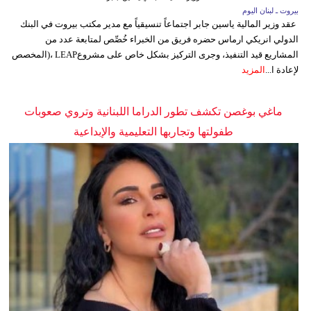
بيروت ـ لبنان اليوم
عقد وزير المالية ياسين جابر اجتماعاً تنسيقياً مع مدير مكتب بيروت في البنك
الدولي انريكي ارماس حضره فريق من الخبراء خُصِّص لمتابعة عدد من
المشاريع قيد التنفيذ، وجرى التركيز بشكل خاص على مشروعLEAP ،(المخصص
لإعادة ا...
المزيد
ماغي بوغصن تكشف تطور الدراما اللبنانية وتروي صعوبات
طفولتها وتجاربها التعليمية والإبداعية