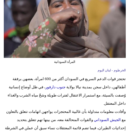
وسفر
ديكور
أخبار
إعلام
تعليم
المرأة السودانية
مرأة
الخرطوم - لبنان اليوم
تحتجز قوات الدعم السريع في السودان أكثر من 600 امرأة، بعضهن برفقة
أزياء
أطفالهن، داخل سجن بمدينة نيالا بولاية
جنوب دارفور
، في ظل أوضاع إنسانية
إسلامية
وُصفت بالسيئة، مع استمرار الاعتقال لفترات طويلة وشحّ مياه الشرب والغذاء
علوم
داخل المعتقل.
وتكنولوجيا
وأفادت معلومات متداولة بأن غالبية المحتجزات يواجهن اتهامات تتعلق بالتعاون
مع
الجيش السوداني
والقوات المتحالفة معه، من بينها تهم تتعلق بتحديد
بيئة
إحداثيات الطيران، فيما تضم قائمة المعتقلات نساء سبق أن عملن في الشرطة