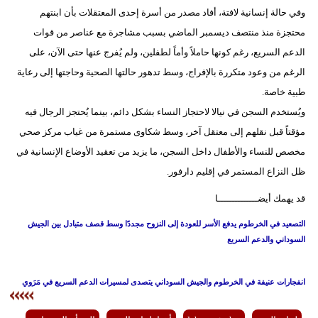
وفي حالة إنسانية لافتة، أفاد مصدر من أسرة إحدى المعتقلات بأن ابنتهم
محتجزة منذ منتصف ديسمبر الماضي بسبب مشاجرة مع عناصر من قوات
الدعم السريع، رغم كونها حاملاً وأماً لطفلين، ولم يُفرج عنها حتى الآن، على
الرغم من وعود متكررة بالإفراج، وسط تدهور حالتها الصحية وحاجتها إلى رعاية
طبية خاصة.
ويُستخدم السجن في نيالا لاحتجاز النساء بشكل دائم، بينما يُحتجز الرجال فيه
مؤقتاً قبل نقلهم إلى معتقل آخر، وسط شكاوى مستمرة من غياب مركز صحي
مخصص للنساء والأطفال داخل السجن، ما يزيد من تعقيد الأوضاع الإنسانية في
ظل النزاع المستمر في إقليم دارفور.
قد يهمك أيضــــــــــــــا
التصعيد في الخرطوم يدفع الأسر للعودة إلى النزوح مجددًا وسط قصف متبادل بين الجيش
السوداني والدعم السريع
انفجارات عنيفة في الخرطوم والجيش السوداني يتصدى لمسيرات الدعم السريع في مَرَوي