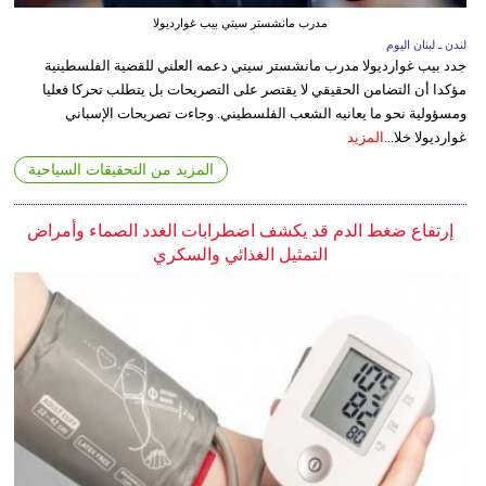
مدرب مانشستر سيتي بيب غوارديولا
لندن ـ لبنان اليوم
جدد بيب غوارديولا مدرب مانشستر سيتي دعمه العلني للقضية الفلسطينية
مؤكدا أن التضامن الحقيقي لا يقتصر على التصريحات بل يتطلب تحركا فعليا
ومسؤولية نحو ما يعانيه الشعب الفلسطيني. وجاءت تصريحات الإسباني
غوارديولا خلا...
المزيد
المزيد من التحقيقات السياحية
إرتفاع ضغط الدم قد يكشف اضطرابات الغدد الصماء وأمراض
التمثيل الغذائي والسكري