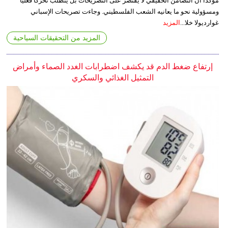
مؤكدا أن التضامن الحقيقي لا يقتصر على التصريحات بل يتطلب تحركا فعليا
ومسؤولية نحو ما يعانيه الشعب الفلسطيني. وجاءت تصريحات الإسباني
غوارديولا خلا...
المزيد
المزيد من التحقيقات السياحية
إرتفاع ضغط الدم قد يكشف اضطرابات الغدد الصماء وأمراض
التمثيل الغذائي والسكري