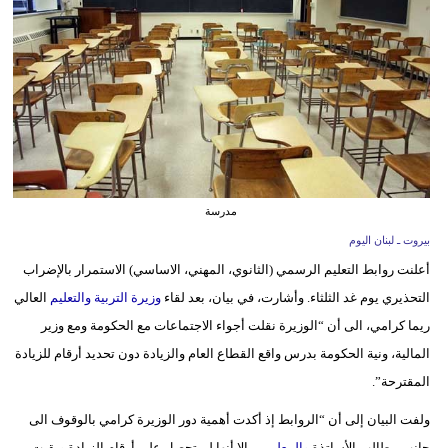
وسفر
ديكور
أخبار
إعلام
تعليم
مدرسة
مرأة
بيروت ـ لبنان اليوم
أعلنت روابط التعليم الرسمي (الثانوي، المهني، الاساسي) الاستمرار بالإضراب
أزياء
التحذيري يوم غد الثلثاء. وأشارت، في بيان، بعد لقاء
وزيرة التربية والتعليم
العالي
إسلامية
ريما كرامي، الى أن “الوزيرة نقلت أجواء الاجتماعات مع الحكومة ومع وزير
علوم
المالية، ونية الحكومة بدرس واقع القطاع العام والزيادة دون تحديد أرقام للزيادة
وتكنولوجيا
المقترحة”.
بيئة
ولفت البيان إلى أن “الروابط إذ أكدت أهمية دور الوزيرة كرامي بالوقوف الى
جانب مطالب الأساتذة و
المعلمين
، إلا أنها لم تحصل على أرقام الزيادة وبقيت