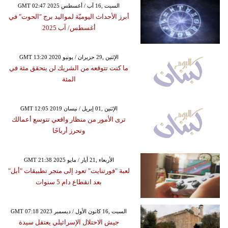
GMT 02:47 2025 السبت ,16 آب / أغسطس
أبرز الأحداث اليوميّة لمواليد برج "الحوت" في
أغسطس/ آب 2025
GMT 13:20 2020 الإثنين ,29 حزيران / يونيو
ما كنت تتوقعه من الشريك لن يتحقق مئة في
المئة
GMT 12:05 2019 الإثنين ,01 إبريل / نيسان
ترى الأمور من منظار واقعي تتوسع أعمالك
وتحرز أرباحًا
GMT 21:38 2025 الأربعاء ,21 أيار / مايو
لعبة "فورتنايت" تعود إلى متجر تطبيقات "أبل"
بعد انقطاع دام 5 سنوات
GMT 07:18 2023 السبت ,16 كانون الأول / ديسمبر
جيش الاحتلال الإسرائيلي يعتقل سيدة