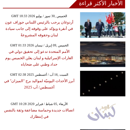
الأخبار الأكثر قراءة
GMT 18:33 2026 الخميس ,30 تموز / يوليو
أردوغان يرحب بالرئيس اللبناني جوزاف عون
في أنقرة ويؤكد على وقوفه إلى جانب سيادة
لبنان وحقوقه المشروعةً
GMT 01:33 2026 الخميس ,09 إبريل / نيسان
الأمم المتحدة تدعو إلى تحقيق دولي في
الغارات الإسرائيلية و لبنان يعلن الخميس يوم
حداد وطني على ضحاياه
GMT 02:38 2025 السبت ,16 آب / أغسطس
أبرز الأحداث اليوميّة لمواليد برج "الميزان" في
أغسطس/ آب 2025
GMT 10:28 2020 الأربعاء ,05 شباط / فبراير
اتصالات جديدة وحماسة مضاعفة وثقة بالنفس
في إنتظارك