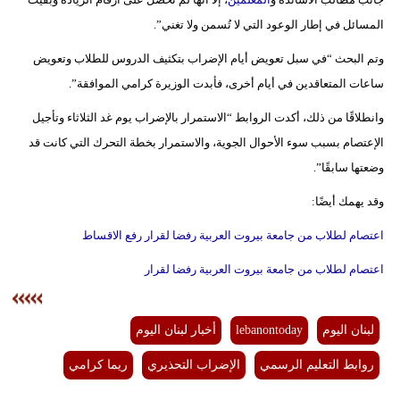
مدوَّنات
المسائل في إطار الوعود التي لا تُسمن ولا تغني”.
أبراج
وتم البحث “في سبل تعويض أيام الإضراب بتكثيف الدروس للطلاب وتعويض
ساعات المتعاقدين في أيام أخرى، فأبدت الوزيرة كرامي الموافقة”.
فيديو
وانطلاقًا من ذلك، أكدت الروابط “الاستمرار بالإضراب يوم غد الثلاثاء وتأجيل
سيارات
الإعتصام بسبب سوء الأحوال الجوية، والاستمرار بخطة التحرك التي كانت قد
وضعتها سابقًا”.
وقد يهمك أيضًا:
اعتصام لطلاب من جامعة بيروت العربية رفضا لقرار رفع الاقساط
اعتصام لطلاب من جامعة بيروت العربية رفضا لقرار
لبنان اليوم
lebanontoday
أخبار لبنان اليوم
روابط التعليم الرسمي
الإضراب التحذيري
ريما كرامي