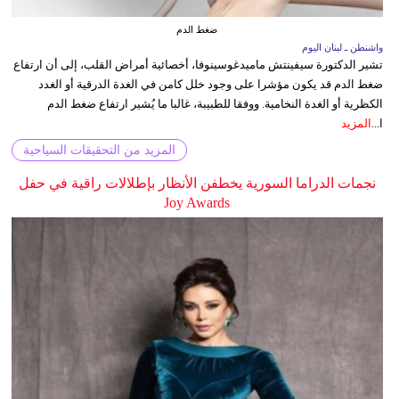
ضغط الدم
واشنطن ـ لبنان اليوم
تشير الدكتورة سيفينتش ماميدغوسينوفا، أخصائية أمراض القلب، إلى أن ارتفاع
ضغط الدم قد يكون مؤشرا على وجود خلل كامن في الغدة الدرقية أو الغدد
الكظرية أو الغدة النخامية. ووفقا للطبيبة، غالبا ما يُشير ارتفاع ضغط الدم
ا...
المزيد
المزيد من التحقيقات السياحية
نجمات الدراما السورية يخطفن الأنظار بإطلالات راقية في حفل
Joy Awards