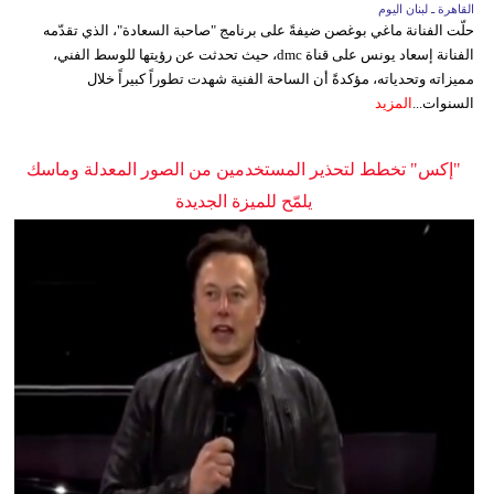
القاهرة ـ لبنان اليوم
حلّت الفنانة ماغي بوغصن ضيفةً على برنامج "صاحبة السعادة"، الذي تقدّمه
الفنانة إسعاد يونس على قناة dmc، حيث تحدثت عن رؤيتها للوسط الفني،
مميزاته وتحدياته، مؤكدةً أن الساحة الفنية شهدت تطوراً كبيراً خلال
السنوات...
المزيد
"إكس" تخطط لتحذير المستخدمين من الصور المعدلة وماسك
يلمّح للميزة الجديدة