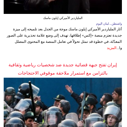
الملياردير الأميركي إيلون ماسك
واشنطن ـ لبنان اليوم
أثار الملياردير الأميركي إيلون ماسك موجة من الجدل بعد تلميحه إلى ميزة
جديدة تعتزم منصة «إكس» إطلاقها، تهدف إلى وضع علامة تحذيرية على الصور
المعدّلة، في خطوة قد تمثل تحولاً في تعامل المنصة مع المحتوى المضلل
وا...
المزيد
إيران تفتح جبهة قضائية جديدة ضد شخصيات رياضية وثقافية
بالتزامن مع استمرار ملاحقة موقوفي الاحتجاجات