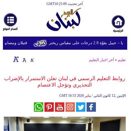
آخر تحديث GMT10:25:09
الرئيسية
أخبارعاجلة
رياضة
 2.8 درجات على مقياس ريختر
قتيلان ومصابون جراء 14 غارة إسرائيلية على شرق وجنوب 
ثقافة
إقتصاد
تعليم
»
أخر اخبار التعليم
فن
روابط التعليم الرسمي في لبنان تعلن الاستمرار بالإضراب
وموسيقى
التحذيري وتؤجل الاعتصام
أزياء
16:53 2026 الإثنين ,12 كانون الثاني / يناير
GMT
صحة
وتغذية
سياحة