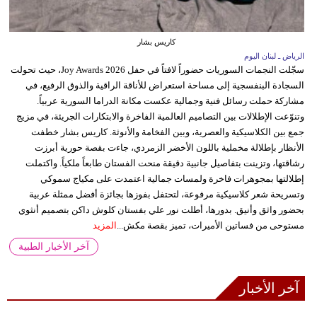
كاريس بشار
الرياض ـ لبنان اليوم
سجّلت النجمات السوريات حضوراً لافتاً في حفل Joy Awards 2026، حيث تحولت
السجادة البنفسجية إلى مساحة استعراض للأناقة الراقية والذوق الرفيع، في
مشاركة حملت رسائل فنية وجمالية عكست مكانة الدراما السورية عربياً.
وتنوّعت الإطلالات بين التصاميم العالمية الفاخرة والابتكارات الجريئة، في مزيج
جمع بين الكلاسيكية والعصرية، وبين الفخامة والأنوثة. كاريس بشار خطفت
الأنظار بإطلالة مخملية باللون الأخضر الزمردي، جاءت بقصة حورية أبرزت
رشاقتها، وتزينت بتفاصيل جانبية دقيقة منحت الفستان طابعاً ملكياً. واكتملت
إطلالتها بمجوهرات فاخرة ولمسات جمالية اعتمدت على مكياج سموكي
وتسريحة شعر كلاسيكية مرفوعة، لتحتفل بفوزها بجائزة أفضل ممثلة عربية
بحضور واثق وأنيق. بدورها، أطلت نور علي بفستان كلوش داكن بتصميم أنثوي
مستوحى من فساتين الأميرات، تميز بقصة مكش...
المزيد
آخر الأخبار الطبية
آخر الأخبار