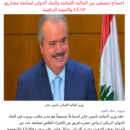
اجتماع تنسيقي بين المالية اللبنانية والبنك الدولي لمتابعة مشاريع
LEAP والتنمية الرقمية
وزير المالية اللبناني ياسين جابر
بيروت ـ لبنان اليوم
عقد وزير المالية ياسين جابر اجتماعاً تنسيقياً مع مدير مكتب بيروت في البنك
الدولي انريكي ارماس حضره فريق من الخبراء خُصِّص لمتابعة عدد من
المشاريع قيد التنفيذ، وجرى التركيز بشكل خاص على مشروعLEAP ،(المخصص