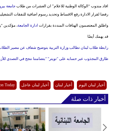
افاد مندوب “الوكالة الوطنية للاعلام” ان العشرات من طلاب
جامعة بيرو
رفضا لقرار الادارة رفع الاقساط وتحديد رسوم اضافية للنفقات التشغيلية 
واطلق المعتصمون الهتافات المنددة بقرارات
ادارة الجامعة
، مؤكدين “ر
قد يهمك أيضًا
رابطة طلاب لبنان تطالب وزارة التربية بتوضيح شفاف عن مصير الطلاب
طارق المجذوب عبر حسابه على "تويتر" "بتضامننا ننجح في التصدي للأز
أخبار لبنان اليوم
أخبار لبنان
أخبار لبنان عاجل
on Today
أخبار ذات صلة