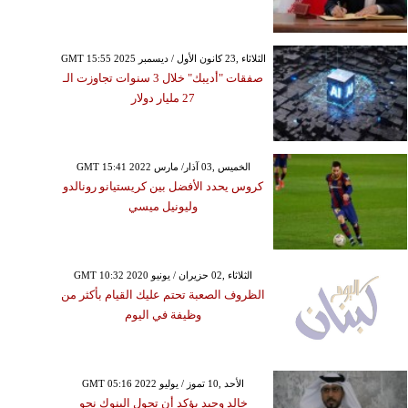
GMT 15:55 2025 الثلاثاء ,23 كانون الأول / ديسمبر
صفقات "أديبك" خلال 3 سنوات تجاوزت الـ
27 مليار دولار
GMT 15:41 2022 الخميس ,03 آذار/ مارس
كروس يحدد الأفضل بين كريستيانو رونالدو
وليونيل ميسي
GMT 10:32 2020 الثلاثاء ,02 حزيران / يونيو
الظروف الصعبة تحتم عليك القيام بأكثر من
وظيفة في اليوم
GMT 05:16 2022 الأحد ,10 تموز / يوليو
خالد وحيد يؤكد أن تحول البنوك نحو