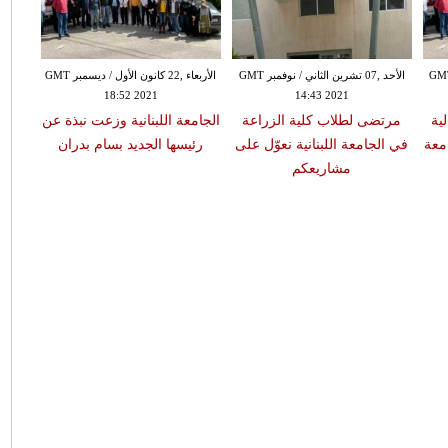
بر GMT 13:24
الأحد ,07 تشرين الثاني / نوفمبر GMT
الأربعاء ,22 كانون الأول / ديسمبر GMT
18:52 2021
14:43 2021
ية
مرتضى لطلاب كلية الزراعة
الجامعة اللبنانية وزعت نبذة عن
امعة
في الجامعة اللبنانية نعوّل على
رئيسها الجديد بسام بدران
مشاريعكم