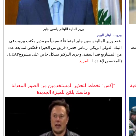
وزير المالية اللبناني ياسين جابر
بيروت ـ لبنان اليوم
عقد وزير المالية ياسين جابر اجتماعاً تنسيقياً مع مدير مكتب بيروت في
 للوسط
البنك الدولي انريكي ارماس حضره فريق من الخبراء خُصِّص لمتابعة عدد
من المشاريع قيد التنفيذ، وجرى التركيز بشكل خاص على مشروعLEAP ،
(المخصص لإعادة ا...
المزيد
ية
"إكس" تخطط لتحذير المستخدمين من الصور المعدلة
وماسك يلمّح للميزة الجديدة