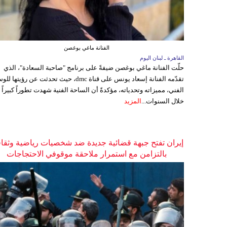
الفنانة ماغي بوغصن
القاهرة ـ لبنان اليوم
حلّت الفنانة ماغي بوغصن ضيفةً على برنامج "صاحبة السعادة"، الذي
تقدّمه الفنانة إسعاد يونس على قناة dmc، حيث تحدثت عن رؤيتها
الفني، مميزاته وتحدياته، مؤكدةً أن الساحة الفنية شهدت تطوراً كبيراً
خلال السنوات...
المزيد
إيران تفتح جبهة قضائية جديدة ضد شخصيات رياضية وثقاف
بالتزامن مع استمرار ملاحقة موقوفي الاحتجاجات