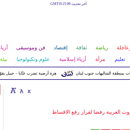
آخر تحديث GMT10:25:09
عاجلة
رياضة
ثقافة
إقتصاد
فن وموسيقى
أزياء
تعليم
مرأة
أزياء إسلامية
علوم وتكنولوجيا
بيئة
ة الشاليهات جنوب لبنان
هزة أرضية تضرب عنّايا – جبيل بقوّة 2.8 درجات على مقياس ريختر
ت العربية رفضا لقرار رفع الاقساط