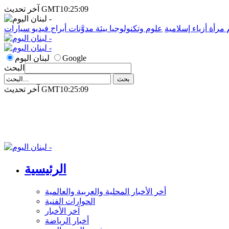
آخر تحديث GMT10:25:09
م
مرأة
أزياء إسلامية
علوم وتكنولوجيا
بيئة
مدوَّنات
أبراج
فيديو
سيارات
Google
لبنان اليوم
البحث
آخر تحديث GMT10:25:09
الرئيسية
أخر الأخبار المحلية والعربية والعالمية
الحوارات الفنية
آخر الأخبار
أخبار الرياضة