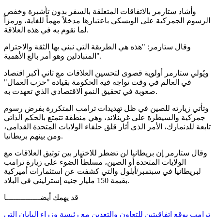
وأشاد ستارمر بالاتفاقات المتعلقة بالسفر بدون تأشيرة وخفض
الرسوم الجمركية على الويسكي باعتبارها مدخلاً مهماً للغاية، ورمزاً
لما نقوم به في هذه العلاقة.
وقال ستارمر: "هذه هي الطريقة التي نبني بها الثقة والاحترام
المتبادلين وهو أمر بالغ الأهمية".
ويُولي ستارمر أولوية قصوى لتحسين العلاقات مع ثاني أكبر اقتصاد
في العالم في وقت تواجه فيه الحكومة بقيادة "حزب العمال"
صعوبة في تحقيق النمو الاقتصادي الذي تعهدت به.
وتأتي زيارته للصين في ظل تهديدات ترامب المتكررة بفرض رسوم
جمركية والسيطرة على غرينلاند، وهي منطقة تتمتع بالحكم الذاتي
تابعة للدنمارك، الأمر الذي أثار قلق حلفاء الولايات المتحدة القدامى،
ومن بينهم بريطانيا.
وقال ستارمر إن بريطانيا لن تضطر للاختيار بين توثيق العلاقات مع
الولايات المتحدة أو الصين، مسلطاً الضوء على زيارة ترامب
لبريطانيا في سبتمبر/أيلول والتي كشفت عن استثمارات أميركية
بقيمة 150 مليار جنيه إسترليني في البلاد.
قد يهمك أيضــــــــــــــا
ترامب يوقع اتفاقيتين للتعاون والتعدين مع رئيسة وزراء اليابان التي