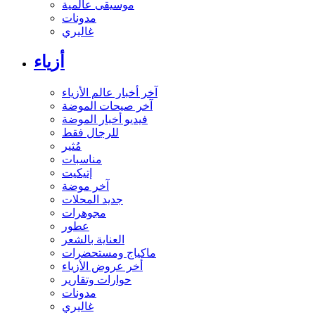
موسيقى عالمية
مدونات
غاليري
أزياء
آخر أخبار عالم الأزياء
آخر صيحات الموضة
فيديو أخبار الموضة
للرجال فقط
مُثير
مناسبات
إتيكيت
آخر موضة
جديد المحلات
مجوهرات
عطور
العناية بالشعر
ماكياج ومستحضرات
أخر عروض الأزياء
حوارات وتقارير
مدونات
غاليري