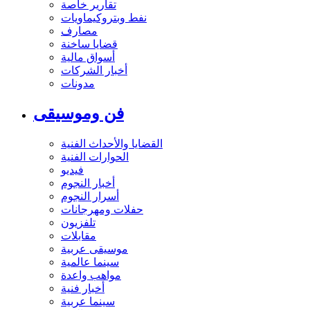
تقارير خاصة
نفط وبتروكيماويات
مصارف
قضايا ساخنة
أسواق مالية
أخبار الشركات
مدونات
فن وموسيقى
القضايا والأحداث الفنية
الحوارات الفنية
فيديو
أخبار النجوم
أسرار النجوم
حفلات ومهرجانات
تلفزيون
مقابلات
موسيقى عربية
سينما عالمية
مواهب واعدة
أخبار فنية
سينما عربية