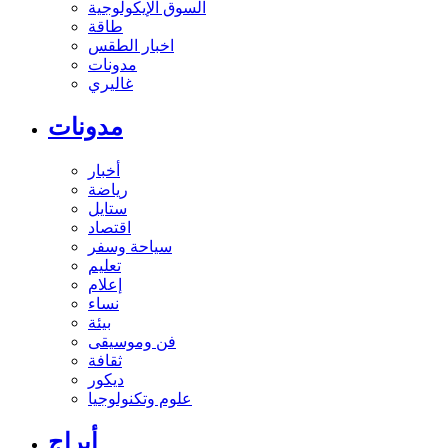
السوق الإيكولوجية
طاقة
اخبار الطقس
مدونات
غاليري
مدونات
أخبار
رياضة
ستايل
اقتصاد
سياحة وسفر
تعليم
إعلام
نساء
بيئة
فن وموسيقى
ثقافة
ديكور
علوم وتكنولوجيا
أبراج