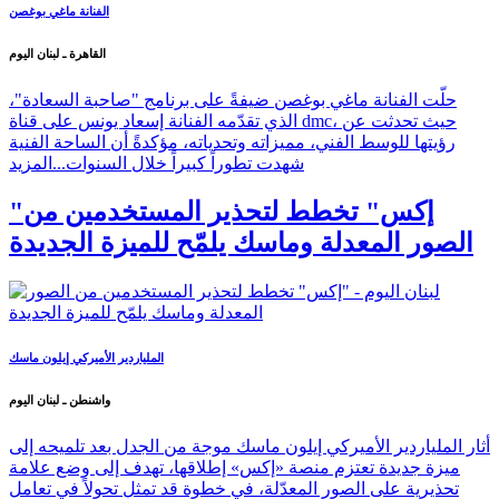
الفنانة ماغي بوغصن
القاهرة ـ لبنان اليوم
حلّت الفنانة ماغي بوغصن ضيفةً على برنامج "صاحبة السعادة"،
الذي تقدّمه الفنانة إسعاد يونس على قناة dmc، حيث تحدثت عن
رؤيتها للوسط الفني، مميزاته وتحدياته، مؤكدةً أن الساحة الفنية
شهدت تطوراً كبيراً خلال السنوات...
المزيد
"إكس" تخطط لتحذير المستخدمين من
الصور المعدلة وماسك يلمّح للميزة الجديدة
الملياردير الأميركي إيلون ماسك
واشنطن ـ لبنان اليوم
أثار الملياردير الأميركي إيلون ماسك موجة من الجدل بعد تلميحه إلى
ميزة جديدة تعتزم منصة «إكس» إطلاقها، تهدف إلى وضع علامة
تحذيرية على الصور المعدّلة، في خطوة قد تمثل تحولاً في تعامل