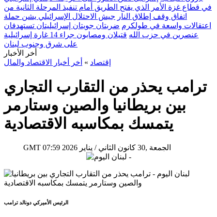
في قطاع غزة الأمر الذي يفتح الطريق أمام تنفيذ المرحلة الثانية من
اتفاق وقف إطلاق النار
جيش الاحتلال الإسرائيلي يشن حملة
اعتقالات واسعة في طولكرم
ضربتان جويتان إسرائيليتان تستهدفان
عنصرين في حزب الله
قتيلان ومصابون جراء 14 غارة إسرائيلية
على شرق وجنوب لبنان
أخر الأخبار
إقتصاد
»
أخر أخبار الاقتصاد والمال
ترامب يحذر من التقارب التجاري
بين بريطانيا والصين وستارمر
يتمسك بمكاسبه الاقتصادية
07:59 2026 الجمعة ,30 كانون الثاني / يناير
GMT
الرئيس الأميركي دونالد ترامب