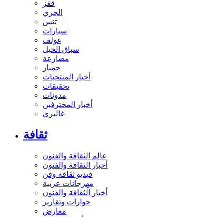
قفز
الجري
تنس
سيارات
غولف
سباق الخيل
مصارعة
جمباز
أخبار المنتخبات
تحقيقات
مدونات
أخبار المحترفين
غاليري
ثقافة
عالم الثقافة والفنون
أخبار الثقافة والفنون
فيديو ثقافة وفن
مهرجانات عربية
أخبار الثقافة والفنون
حوارات وتقارير
معارض