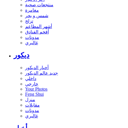
منتجعات صحية
مغامرة
شمس و بحر
تزلج
أشهر المطاعم
أفخم الفنادق
مدونات
غاليري
ديكور
أخبار الديكور
جديد عالم الديكور
داخلي
خارجي
Your Photos
Feng Shui
منزل
مقابلات
مدونات
غاليري