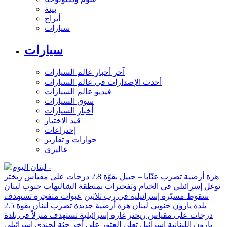
بيئة
أبراج
سيارات
سيارات
آخر أخبار عالم السيارات
أحدث الإصدارات في عالم السيارات
فيديو عالم السيارات
سوق السيارات
أخبار السيارات
قيد الاختبار
إختراعات
حوارات و تقارير
غاليري
هزة أرضية تضرب عنّايا – جبيل بقوّة 2.8 درجات على مقياس ريختر
توغل إسرائيلي في الخيام وتفجيرات بمنطقة الشاليهات جنوب لبنان
سقوط مسيّرة إسرائيلية في رب ثلاثين
عبوات متفجرة تستهدف
بلدة يارون جنوبي لبنان
هزة أرضية جديدة تضرب لبنان بقوة 2.5
درجات على مقياس ريختر
غارة إسرائيلية تستهدف منزلاً في بلدة
يارون اللبنانية
إسرائيل تعلن العثور على أخر جثة لجندي إسرائيلي