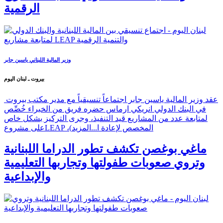
الرقمية
وزير المالية اللبناني ياسين جابر
بيروت ـ لبنان اليوم
عقد وزير المالية ياسين جابر اجتماعاً تنسيقياً مع مدير مكتب بيروت
في البنك الدولي انريكي ارماس حضره فريق من الخبراء خُصِّص
لمتابعة عدد من المشاريع قيد التنفيذ، وجرى التركيز بشكل خاص
على مشروعLEAP ،(المخصص لإعادة ا...
المزيد
ماغي بوغصن تكشف تطور الدراما اللبنانية
وتروي صعوبات طفولتها وتجاربها التعليمية
والإبداعية