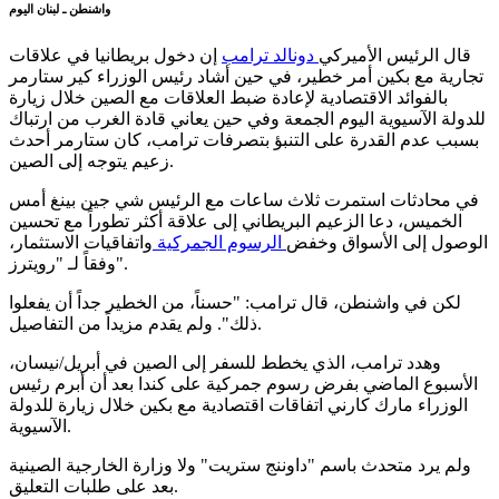
واشنطن ـ لبنان اليوم
قال الرئيس الأميركي
دونالد ترامب
إن دخول بريطانيا في علاقات
تجارية مع بكين أمر خطير، في حين أشاد رئيس الوزراء كير ستارمر
بالفوائد الاقتصادية لإعادة ضبط العلاقات مع الصين خلال زيارة
للدولة الآسيوية اليوم الجمعة وفي حين يعاني قادة الغرب من ارتباك
بسبب عدم القدرة على التنبؤ بتصرفات ترامب، كان ستارمر أحدث
زعيم يتوجه إلى الصين.
في محادثات استمرت ثلاث ساعات مع الرئيس شي جين بينغ أمس
الخميس، دعا الزعيم البريطاني إلى علاقة أكثر تطوراً مع تحسين
الوصول إلى الأسواق وخفض
الرسوم الجمركية
واتفاقيات الاستثمار،
وفقاً لـ "رويترز".
لكن في واشنطن، قال ترامب: "حسناً، من الخطير جداً أن يفعلوا
ذلك". ولم يقدم مزيداً من التفاصيل.
وهدد ترامب، الذي يخطط للسفر إلى الصين في أبريل/نيسان،
الأسبوع الماضي بفرض رسوم جمركية على كندا بعد أن أبرم رئيس
الوزراء مارك كارني اتفاقات اقتصادية مع بكين خلال زيارة للدولة
الآسيوية.
ولم يرد متحدث باسم "داوننج ستريت" ولا وزارة الخارجية الصينية
بعد على طلبات التعليق.