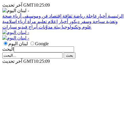
آخر تحديث GMT10:25:09
الرئيسية
أخبارعاجلة
رياضة
ثقافة
إقتصاد
فن وموسيقى
أزياء
صحة
وتغذية
سياحة وسفر
ديكور
أخبار
إعلام
تعليم
مرأة
أزياء إسلامية
علوم وتكنولوجيا
بيئة
مدوَّنات
أبراج
فيديو
سيارات
Google
لبنان اليوم
البحث
آخر تحديث GMT10:25:09