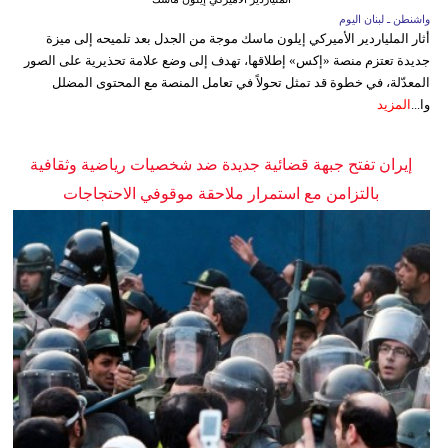
واشنطن ـ لبنان اليوم
أثار الملياردير الأميركي إيلون ماسك موجة من الجدل بعد تلميحه إلى ميزة
جديدة تعتزم منصة «إكس» إطلاقها، تهدف إلى وضع علامة تحذيرية على الصور
المعدّلة، في خطوة قد تمثل تحولاً في تعامل المنصة مع المحتوى المضلل
وا...
المزيد
إيران تفتح جبهة قضائية جديدة ضد شخصيات رياضية وثقافية
بالتزامن مع استمرار ملاحقة موقوفي الاحتجاجات