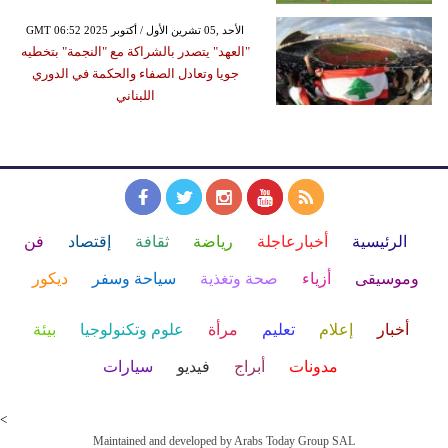
GMT 06:52 2025 الأحد ,05 تشرين الأول / أكتوبر
"العهد" يتصدر بالشراكة مع "النجمة" بتخطيه
جويا وتعادل الصفاء والحكمة في الدوري
اللبناني
الرئيسية
أخبارعاجلة
رياضة
ثقافة
إقتصاد
فن
وموسيقى
أزياء
صحة وتغذية
سياحة وسفر
ديكور
أخبار
إعلام
تعليم
مرأة
علوم وتكنولوجيا
بيئة
مدونات
أبراج
فيديو
سيارات
<
Maintained and developed by Arabs Today Group SAL