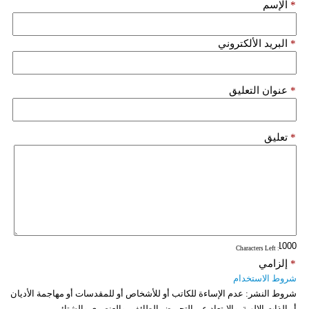
*
الإسم
*
البريد الألكتروني
*
عنوان التعليق
*
تعليق
: Characters Left
*
إلزامي
شروط الاستخدام
شروط النشر:
عدم الإساءة للكاتب أو للأشخاص أو للمقدسات أو مهاجمة الأديان
أو الذات الالهية. والابتعاد عن التحريض الطائفي والعنصري والشتائم.