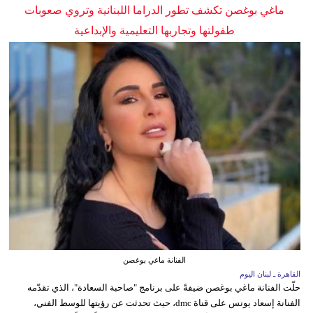
ماغي بوغصن تكشف تطور الدراما اللبنانية وتروي صعوبات
طفولتها وتجاربها التعليمية والإبداعية
الفنانة ماغي بوغصن
القاهرة ـ لبنان اليوم
حلّت الفنانة ماغي بوغصن ضيفةً على برنامج "صاحبة السعادة"، الذي تقدّمه
الفنانة إسعاد يونس على قناة dmc، حيث تحدثت عن رؤيتها للوسط الفني،