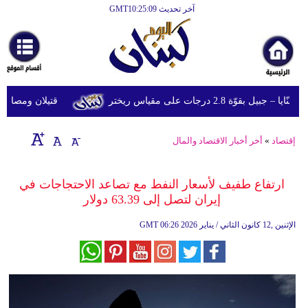
آخر تحديث GMT10:25:09
الرئيسية
أخبارعاجلة
رياضة
ّة 2.8 درجات على مقياس ريختر
قتيلان ومصابون جراء 14 غارة إسرائيلية على شرق وج
ثقافة
إقتصاد
إقتصاد
»
أخر أخبار الاقتصاد والمال
فن
ارتفاع طفيف لأسعار النفط مع تصاعد الاحتجاجات في
وموسيقى
إيران لتصل إلى 63.39 دولار
أزياء
06:26 2026 الإثنين ,12 كانون الثاني / يناير
GMT
صحة
وتغذية
سياحة