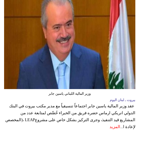
وزير المالية اللبناني ياسين جابر
بيروت ـ لبنان اليوم
عقد وزير المالية ياسين جابر اجتماعاً تنسيقياً مع مدير مكتب بيروت في البنك
الدولي انريكي ارماس حضره فريق من الخبراء خُصِّص لمتابعة عدد من
المشاريع قيد التنفيذ، وجرى التركيز بشكل خاص على مشروعLEAP ،(المخصص
لإعادة ا...
المزيد