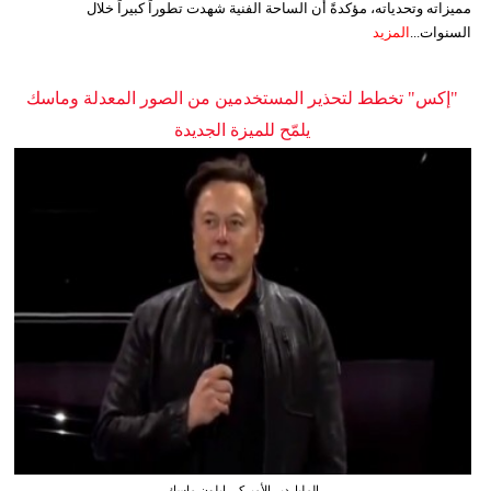
مميزاته وتحدياته، مؤكدةً أن الساحة الفنية شهدت تطوراً كبيراً خلال
السنوات...
المزيد
"إكس" تخطط لتحذير المستخدمين من الصور المعدلة وماسك
يلمّح للميزة الجديدة
الملياردير الأميركي إيلون ماسك