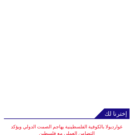
إخترنا لك
غوارديولا بالكوفية الفلسطينية يهاجم الصمت الدولي ويؤكد
التضامن العملي مع فلسطين