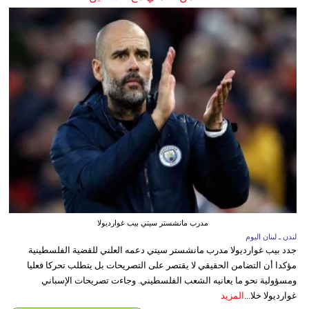
مدرب مانشستر سيتي بيب غوارديولا
لندن ـ لبنان اليوم
جدد بيب غوارديولا مدرب مانشستر سيتي دعمه العلني للقضية الفلسطينية
مؤكدا أن التضامن الحقيقي لا يقتصر على التصريحات بل يتطلب تحركا فعليا
ومسؤولية نحو ما يعانيه الشعب الفلسطيني. وجاءت تصريحات الإسباني
غوارديولا خلا...
المزيد