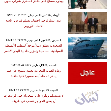
بهجوم مسلح على حاجز عسكري شرقي سوريا
GMT 21:19 2026 الأربعاء ,07 كانون الثاني / يناير
عون يشارك في احتفال تسلم قبرص رئاسة
الاتحاد الأوروبي
GMT 23:53 2026 الخميس ,01 كانون الثاني / يناير
السعودية تطلق دليلاً موحداً لتنظيم الأنشطة
السياحية الساحلية وتعزيز جاذبية البحر الأحمر
GMT 08:44 2025 السبت ,08 آذار/ مارس
وفاة الفنانة المغربية نعيمة سميح عن عمر
يناهز 73 عاماً بعد مسيرة فنية حافلة
GMT 12:43 2020 السبت ,29 شباط / فبراير
لا تستسلم وداوم على المحاولة حتى لو شعرت
أن بعض الحواجز تنصب في طريقك