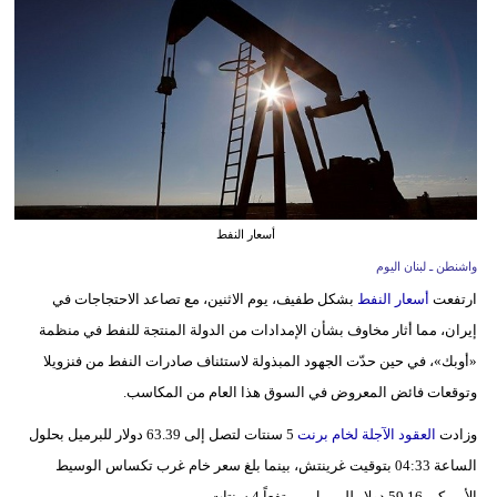
وسفر
ديكور
أخبار
إعلام
تعليم
أسعار النفط
مرأة
واشنطن ـ لبنان اليوم
ارتفعت
أسعار النفط
بشكل طفيف، يوم الاثنين، مع تصاعد الاحتجاجات في
أزياء
إيران، مما أثار مخاوف بشأن الإمدادات من الدولة المنتجة للنفط في منظمة
إسلامية
«أوبك»، في حين حدّت الجهود المبذولة لاستئناف صادرات النفط من فنزويلا
علوم
وتوقعات فائض المعروض في السوق هذا العام من المكاسب.
وتكنولوجيا
وزادت
العقود الآجلة لخام برنت
5 سنتات لتصل إلى 63.39 دولار للبرميل بحلول
بيئة
الساعة 04:33 بتوقيت غرينتش، بينما بلغ سعر خام غرب تكساس الوسيط
الأميركي 59.16 دولار للبرميل، مرتفعاً 4 سنتات.