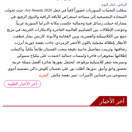
الرياض ـ لبنان اليوم
سجّلت النجمات السوريات حضوراً لافتاً في حفل Joy Awards 2026، حيث تحولت
السجادة البنفسجية إلى مساحة استعراض للأناقة الراقية والذوق الرفيع، في
مشاركة حملت رسائل فنية وجمالية عكست مكانة الدراما السورية عربياً.
وتنوّعت الإطلالات بين التصاميم العالمية الفاخرة والابتكارات الجريئة، في مزيج
جمع بين الكلاسيكية والعصرية، وبين الفخامة والأنوثة. كاريس بشار خطفت
الأنظار بإطلالة مخملية باللون الأخضر الزمردي، جاءت بقصة حورية أبرزت
رشاقتها، وتزينت بتفاصيل جانبية دقيقة منحت الفستان طابعاً ملكياً. واكتملت
إطلالتها بمجوهرات فاخرة ولمسات جمالية اعتمدت على مكياج سموكي
وتسريحة شعر كلاسيكية مرفوعة، لتحتفل بفوزها بجائزة أفضل ممثلة عربية
بحضور واثق وأنيق. بدورها، أطلت نور علي بفستان كلوش داكن بتصميم أنثوي
مستوحى من فساتين الأميرات، تميز بقصة مكش...
المزيد
آخر الأخبار الطبية
آخر الأخبار