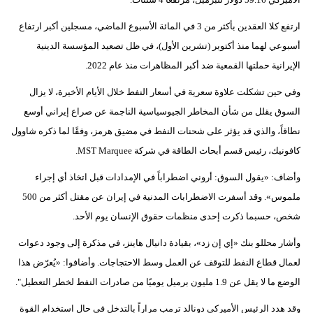
مدوَّنات
ارتفع كلا العقدين بأكثر من 3 في المائة الأسبوع الماضي، مسجلين أكبر ارتفاع
أبراج
أسبوعي لهما منذ أكتوبر (تشرين الأول)، في ظل تصعيد المؤسسة الدينية
الإيرانية حملتها القمعية ضد أكبر المظاهرات منذ عام 2022.
فيديو
وفي حين تشكلت علاوة سعرية في أسعار النفط خلال الأيام الأخيرة، لا يزال
سيارات
السوق يقلل من شأن المخاطر الجيوسياسية الناجمة عن صراع إيراني أوسع
نطاقاً، والذي قد يؤثر على شحنات النفط في مضيق هرمز، وفقًا لما ذكره شاوول
كافونيك، رئيس قسم أبحاث الطاقة في شركة MST Marquee.
وأضاف: «يقول السوق: أروني اضطراباً في الإمدادات قبل اتخاذ أي إجراء
ملموس». وقد أسفرت الاضطرابات المدنية في إيران عن مقتل أكثر من 500
شخص، حسبما ذكرت إحدى منظمات حقوق الإنسان يوم الأحد.
وأشار محللو بنك «إي إن زد»، بقيادة دانيال هاينز، في مذكرة إلى وجود دعوات
لعمال قطاع النفط للتوقف عن العمل وسط الاحتجاجات. وأضافوا: «يُعرّض هذا
الوضع ما لا يقل عن 1.9 مليون برميل يوميًا من صادرات النفط لخطر التعطيل".
وقد هدد الرئيس الأميركي دونالد ترمب مراراً بالتدخل في حال استخدام القوة