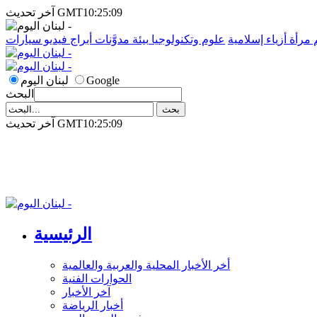
آخر تحديث GMT10:25:09
م
مرأة
أزياء إسلامية
علوم وتكنولوجيا
بيئة
مدوَّنات
أبراج
فيديو
سيارات
Google
لبنان اليوم
البحث
آخر تحديث GMT10:25:09
الرئيسية
أخر الأخبار المحلية والعربية والعالمية
الحوارات الفنية
آخر الأخبار
أخبار الرياضة