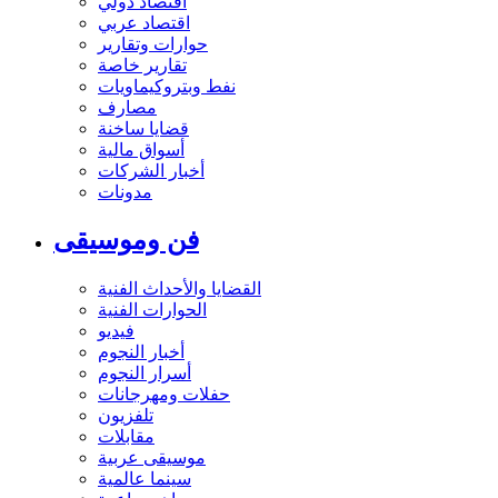
اقتصاد دولي
اقتصاد عربي
حوارات وتقارير
تقارير خاصة
نفط وبتروكيماويات
مصارف
قضايا ساخنة
أسواق مالية
أخبار الشركات
مدونات
فن وموسيقى
القضايا والأحداث الفنية
الحوارات الفنية
فيديو
أخبار النجوم
أسرار النجوم
حفلات ومهرجانات
تلفزيون
مقابلات
موسيقى عربية
سينما عالمية