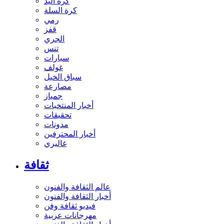
كرة اليد
كرة السلة
رمي
قفز
الجري
تنس
سيارات
غولف
سباق الخيل
مصارعة
جمباز
أخبار المنتخبات
تحقيقات
مدونات
أخبار المحترفين
غاليري
ثقافة
عالم الثقافة والفنون
أخبار الثقافة والفنون
فيديو ثقافة وفن
مهرجانات عربية