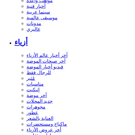
مواهب واعدة
أخبار فنية
سينما عربية
موسيقى عالمية
مدونات
غاليري
أزياء
آخر أخبار عالم الأزياء
آخر صيحات الموضة
فيديو أخبار الموضة
للرجال فقط
مُثير
مناسبات
إتيكيت
آخر موضة
جديد المحلات
مجوهرات
عطور
العناية بالشعر
ماكياج ومستحضرات
أخر عروض الأزياء