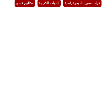
قوات سوريا الديموقراطية
القوات الكردية
مظلوم عبدي