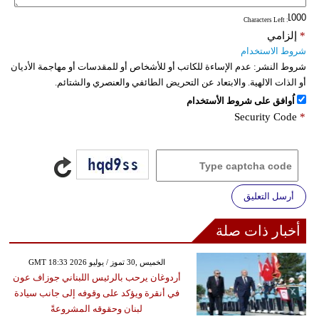
: Characters Left
*
إلزامي
شروط الاستخدام
شروط النشر:
عدم الإساءة للكاتب أو للأشخاص أو للمقدسات أو مهاجمة الأديان
أو الذات الالهية. والابتعاد عن التحريض الطائفي والعنصري والشتائم.
اُوافق على شروط الأستخدام
Security Code
*
أرسل التعليق
أخبار ذات صلة
GMT 18:33 2026 الخميس ,30 تموز / يوليو
أردوغان يرحب بالرئيس اللبناني جوزاف عون
في أنقرة ويؤكد على وقوفه إلى جانب سيادة
لبنان وحقوقه المشروعةً