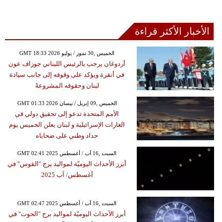
الأخبار الأكثر قراءة
GMT 18:33 2026 الخميس ,30 تموز / يوليو
أردوغان يرحب بالرئيس اللبناني جوزاف عون
في أنقرة ويؤكد على وقوفه إلى جانب سيادة
لبنان وحقوقه المشروعةً
GMT 01:33 2026 الخميس ,09 إبريل / نيسان
الأمم المتحدة تدعو إلى تحقيق دولي في
الغارات الإسرائيلية و لبنان يعلن الخميس يوم
حداد وطني على ضحاياه
GMT 02:41 2025 السبت ,16 آب / أغسطس
أبرز الأحداث اليوميّة لمواليد برج "القوس" في
أغسطس/ آب 2025
GMT 02:47 2025 السبت ,16 آب / أغسطس
أبرز الأحداث اليوميّة لمواليد برج "الحوت" في