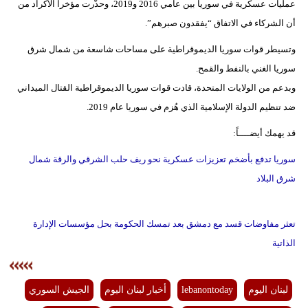
عمليات عسكرية في سوريا بين عامي 2016 و2019، وحذّرت مؤخرا الأكراد من
أن الشركاء في الاتفاق “يفقدون صبرهم”.
وتسيطر قوات سوريا الديموقراطية على مساحات شاسعة من شمال شرق
سوريا الغني بالنفط والقمح.
وبدعم من الولايات المتحدة، قادت قوات سوريا الديموقراطية القتال الميداني
ضد تنظيم الدولة الإسلامية الذي هُزم في سوريا عام 2019.
قد يهمك أيضــــاً:
سوريا تدفع بأضخم تعزيزات عسكرية نحو ريف حلب الشرقي والرقة شمال
شرق البلاد
تعثر مفاوضات قسد مع دمشق بعد تمسك الحكومة بحل مؤسسات الإدارة
الذاتية
لبنان اليوم
lebanontoday
أخبار لبنان اليوم
الجيش السوري