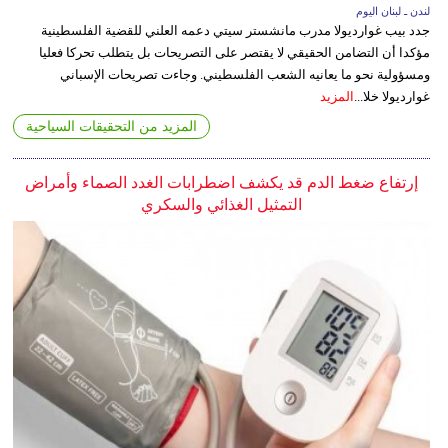
لندن ـ لبنان اليوم
جدد بيب غوارديولا مدرب مانشستر سيتي دعمه العلني للقضية الفلسطينية
مؤكدا أن التضامن الحقيقي لا يقتصر على التصريحات بل يتطلب تحركا فعليا
ومسؤولية نحو ما يعانيه الشعب الفلسطيني. وجاءت تصريحات الإسباني
غوارديولا خلا...
المزيد
المزيد من التحقيقات السياحية
إرتفاع ضغط الدم قد يكشف اضطرابات الغدد الصماء وأمراض
التمثيل الغذائي والسكري