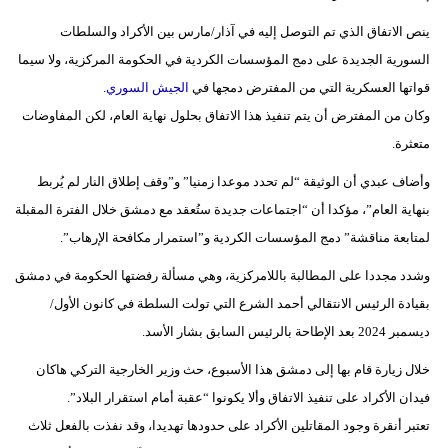
مدوَّنات
ينص الاتفاق الذي تم التوصل إليه في آذار/مارس بين الأكراد والسلطات
أبراج
السورية الجديدة على دمج المؤسسات الكردية في الحكومة المركزية، ولا سيما
قواتها العسكرية التي من المفترض دمجها في
الجيش السوري
.
فيديو
وكان من المفترض أن يتم تنفيذ هذا الاتفاق بحلول نهاية العام، لكن المفاوضات
سيارات
متعثرة.
وأضاف عبدي أن الوثيقة “لم تحدد موعدا زمنيا” و”وقف إطلاق النار لم يُربط
بنهاية العام”، مؤكدا أن “اجتماعات جديدة ستُعقد مع دمشق خلال الفترة المقبلة
لمتابعة مناقشة” دمج المؤسسات الكردية و”استمرار مكافحة الإرهاب”.
وشدد مجددا على المطالبة باللامركزية، وهي مسألة رفضتها الحكومة في دمشق
بقيادة الرئيس الانتقالي أحمد الشرع التي تولت السلطة في كانون الأول/
ديسمبر 2024 بعد الإطاحة بالرئيس السابق بشار الأسد.
خلال زيارة قام بها إلى دمشق هذا الأسبوع، حث وزير الخارجية التركي هاكان
فيدان الأكراد على تنفيذ الاتفاق وألا يكونوا “عقبة أمام استقرار البلاد”.
تعتبر أنقرة وجود المقاتلين الأكراد على حدودها تهديدا، وقد نفذت بالفعل ثلاث