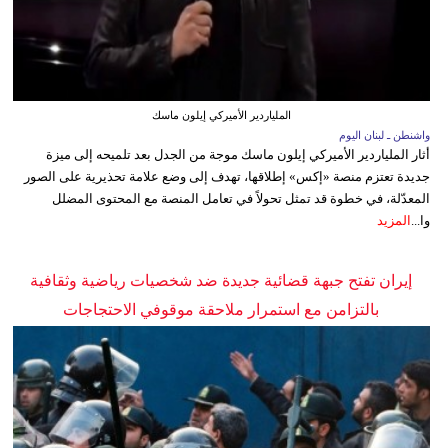
الملياردير الأميركي إيلون ماسك
واشنطن ـ لبنان اليوم
أثار الملياردير الأميركي إيلون ماسك موجة من الجدل بعد تلميحه إلى ميزة
جديدة تعتزم منصة «إكس» إطلاقها، تهدف إلى وضع علامة تحذيرية على الصور
المعدّلة، في خطوة قد تمثل تحولاً في تعامل المنصة مع المحتوى المضلل
وا...
المزيد
إيران تفتح جبهة قضائية جديدة ضد شخصيات رياضية وثقافية
بالتزامن مع استمرار ملاحقة موقوفي الاحتجاجات