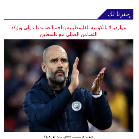
إخترنا لك
غوارديولا بالكوفية الفلسطينية يهاجم الصمت الدولي ويؤكد
التضامن العملي مع فلسطين
مدرب مانشستر سيتي بيب غوارديولا