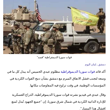
وسفر
ديكور
أخبار
إعلام
تعليم
مرأة
قوات سوريا الديمقراطية "قسد"
دمشق ـ لبنان اليوم
أزياء
أكد قائد
قوات سوريا الديموقراطية
مظلوم عبدي الخميس أنه يبذل كل ما في
إسلامية
وسعه لتجنب فشل الاتفاق المبرم مع دمشق بشأن دمج القوات الكردية في
علوم
المؤسسات الوطنية، في وقت تراوح فيه المفاوضات مكانها.
وتكنولوجيا
وقال عبدي في فيديو نشرته قوات سوريا الديموقراطية، الذراع العسكرية
للإدارة الذاتية الكردية في شمال شرق سوريا، إن “جميع الجهود تُبذل لمنع
بيئة
إفشال هذا المسار”.