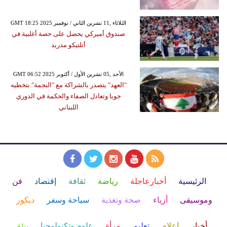
GMT 18:25 2025 الثلاثاء ,11 تشرين الثاني / نوفمبر
صندوق أميركي يحصل على حصة أغلبية في
أتلتيكو مدريد
GMT 06:52 2025 الأحد ,05 تشرين الأول / أكتوبر
"العهد" يتصدر بالشراكة مع "النجمة" بتخطيه
جويا وتعادل الصفاء والحكمة في الدوري
اللبناني
الرئيسية
أخبارعاجلة
رياضة
ثقافة
إقتصاد
فن
وموسيقى
أزياء
صحة وتغذية
سياحة وسفر
ديكور
أخبار
إعلام
تعليم
مرأة
علوم وتكنولوجيا
بيئة