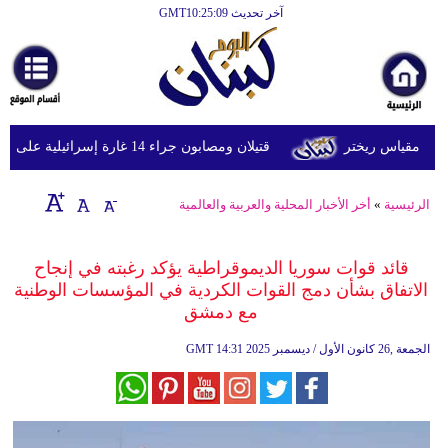
آخر تحديث GMT10:25:09
الرئيسية
أخبارعاجلة
رياضة
قتيلان ومصابون جراء 14 غارة إسرائيلية على شرق وجنوب لبنان
ثقافة
إقتصاد
الرئيسية
»
أخر الأخبار المحلية والعربية والعالمية
فن
قائد قوات سوريا الديموقراطية يؤكد رغبته في إنجاح
وموسيقى
الاتفاق بشأن دمج القوات الكردية في المؤسسات الوطنية
مع دمشق
أزياء
14:31 2025 الجمعة ,26 كانون الأول / ديسمبر
GMT
صحة
وتغذية
سياحة