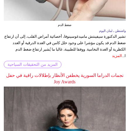
ضغط الدم
واشنطن ـ لبنان اليوم
تشير الدكتورة سيفينتش ماميدغوسينوفا، أخصائية أمراض القلب، إلى أن ارتفاع
ضغط الدم قد يكون مؤشرا على وجود خلل كامن في الغدة الدرقية أو الغدد
الكظرية أو الغدة النخامية. ووفقا للطبيبة، غالبا ما يُشير ارتفاع ضغط الدم
ا...
المزيد
المزيد من التحقيقات السياحية
نجمات الدراما السورية يخطفن الأنظار بإطلالات راقية في حفل
Joy Awards