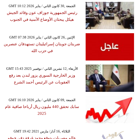
GMT 10:12 2026 الجمعة ,30 كانون الثاني / يناير
رئيس الجمهورية جوزاف عون وقائد الجيش
هيكل يبحثان الأوضاع الأمنية في الجنوب
GMT 07:38 2026 الإثنين ,26 كانون الثاني / يناير
ضربتان جويتان إسرائيليتان تستهدفان عنصرين
في حزب الله
GMT 15:43 2025 الأربعاء ,12 تشرين الثاني / نوفمبر
وزير الخارجية السوري يزور لندن بعد رفع
العقوبات عن الرئيس أحمد الشرع
GMT 16:10 2026 الجمعة ,09 كانون الثاني / يناير
سابك تحقق 440 مليون ريال أرباحا صافية عام
2025
GMT 19:42 2021 الثلاثاء ,16 آذار/ مارس
عالم مصريات يتوقع وجود غرفة دفن خوفو