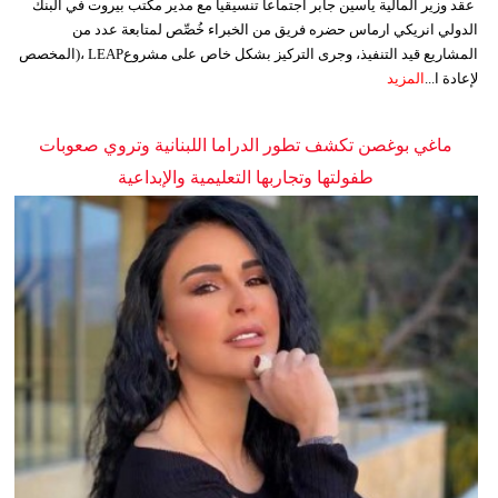
عقد وزير المالية ياسين جابر اجتماعاً تنسيقياً مع مدير مكتب بيروت في البنك
الدولي انريكي ارماس حضره فريق من الخبراء خُصِّص لمتابعة عدد من
المشاريع قيد التنفيذ، وجرى التركيز بشكل خاص على مشروعLEAP ،(المخصص
لإعادة ا...
المزيد
ماغي بوغصن تكشف تطور الدراما اللبنانية وتروي صعوبات
طفولتها وتجاربها التعليمية والإبداعية