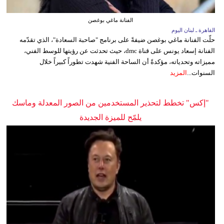
الفنانة ماغي بوغصن
القاهرة ـ لبنان اليوم
حلّت الفنانة ماغي بوغصن ضيفةً على برنامج "صاحبة السعادة"، الذي تقدّمه
الفنانة إسعاد يونس على قناة dmc، حيث تحدثت عن رؤيتها للوسط الفني،
مميزاته وتحدياته، مؤكدةً أن الساحة الفنية شهدت تطوراً كبيراً خلال
السنوات...
المزيد
"إكس" تخطط لتحذير المستخدمين من الصور المعدلة وماسك
يلمّح للميزة الجديدة