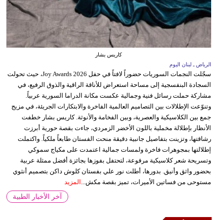
كاريس بشار
الرياض ـ لبنان اليوم
سجّلت النجمات السوريات حضوراً لافتاً في حفل Joy Awards 2026، حيث تحولت
السجادة البنفسجية إلى مساحة استعراض للأناقة الراقية والذوق الرفيع، في
مشاركة حملت رسائل فنية وجمالية عكست مكانة الدراما السورية عربياً.
وتنوّعت الإطلالات بين التصاميم العالمية الفاخرة والابتكارات الجريئة، في مزيج
جمع بين الكلاسيكية والعصرية، وبين الفخامة والأنوثة. كاريس بشار خطفت
الأنظار بإطلالة مخملية باللون الأخضر الزمردي، جاءت بقصة حورية أبرزت
رشاقتها، وتزينت بتفاصيل جانبية دقيقة منحت الفستان طابعاً ملكياً. واكتملت
إطلالتها بمجوهرات فاخرة ولمسات جمالية اعتمدت على مكياج سموكي
وتسريحة شعر كلاسيكية مرفوعة، لتحتفل بفوزها بجائزة أفضل ممثلة عربية
بحضور واثق وأنيق. بدورها، أطلت نور علي بفستان كلوش داكن بتصميم أنثوي
مستوحى من فساتين الأميرات، تميز بقصة مكش...
المزيد
آخر الأخبار الطبية