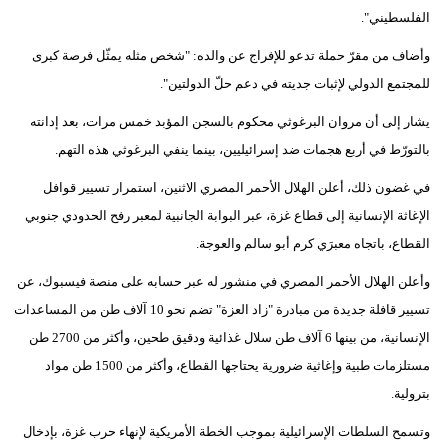
الفلسطيني".
وأضاف من مقرّ حملة تدعو للإفراج عن والده: "شخص مثله يمثّل فرصة كبرى
للمجتمع الدولي لإثبات جديته في دعم حلّ الدولتين".
يشار إلى أن مروان البرغوثي محكوم بالسجن المؤبد خمس مرات، بعد إدانته
بالتورّط في أربع هجمات ضد إسرائيليين، بينما ينفي البرغوثي هذه التهم.
في غضون ذلك، أعلن الهلال الأحمر المصري الاثنين، استمرار تسيير قوافل
الإغاثة الإنسانية إلى قطاع غزة، عبر البوابة الجانبية لمعبر رفح الحدودي جنوبي
القطاع، باتجاه معبرَي كرم أبو سالم والعوجة.
وأعلن الهلال الأحمر المصري في منشور له عبر حسابه على منصة فيسبوك، عن
تسيير قافلة جديدة من مبادرة "زاد العزة" تضم نحو 10 آلاف طن من المساعدات
الإنسانية، من بينها 6 آلاف طن سلال غذائية ودقيق طحين، وأكثر من 2700 طن
مستلزمات طبية وإغاثية ضرورية يحتاجها القطاع، وأكثر من 1500 طن مواد
بترولية.
وتسمح السلطات الإسرائيلية بموجب الخطة الأمريكية لإنهاء حرب غزة، بإدخال