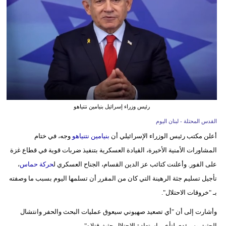
وسفر
ديكور
أخبار
إعلام
تعليم
رئيس وزراء إسرائيل بنيامين نتنياهو
مرأة
القدس المحتلة - لبنان اليوم
أعلن مكتب رئيس الوزراء الإسرائيلي أن
بنيامين نتنياهو
وجه، في ختام
أزياء
المشاورات الأمنية الأخيرة، القيادة العسكرية بتنفيذ ضربات قوية في قطاع غزة
إسلامية
على الفور. وأعلنت كتائب عز الدين القسام، الجناح العسكري ل
حركة حماس
،
علوم
تأجيل تسليم جثة الرهينة التي كان من المقرر أن تسلمها اليوم بسبب ما وصفته
وتكنولوجيا
بـ "خروقات الاحتلال".
بيئة
وأشارت إلى أن "أي تصعيد صهيوني سيعوق عمليات البحث والحفر وانتشال
الجثث وسيؤدي لتأخير استعادة الاحتلال جثث قتلاه".