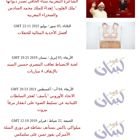
الشاعرة المغربية سناء الحافي تصدر ديوانها
"ملك القلوب" إهداءً للملك محمد السادس
والصحراء المغربية
GMT 22:11 2022 الثلاثاء ,05 تموز / يوليو
أفضل الأحذية المثالية للحفلات
GMT 20:25 2019 الأربعاء ,03 إبريل / نيسان
لجنة الانضباط تعاقب المصري حسين السيد
بالإيقاف 4 مباريات
GMT 20:53 2021 الأربعاء ,04 آب / أغسطس
الاتحاد الأوروبي "يأسف" لعجز السلطات
اللبنانية عن تسليط الضوء على انفجار مرفأ
بيروت
GMT 12:19 2019 الجمعة ,22 شباط / فبراير
ميلواكي باكس يستأنف نشاطه في دوري السلة
الأميركي بفوز ثمين على سلتيكس