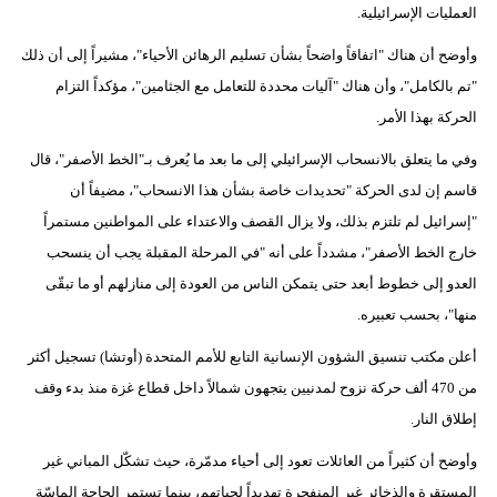
العمليات الإسرائيلية.
وأوضح أن هناك "اتفاقاً واضحاً بشأن تسليم الرهائن الأحياء"، مشيراً إلى أن ذلك
"تم بالكامل"، وأن هناك "آليات محددة للتعامل مع الجثامين"، مؤكداً التزام
الحركة بهذا الأمر.
وفي ما يتعلق بالانسحاب الإسرائيلي إلى ما بعد ما يُعرف بـ"الخط الأصفر"، قال
قاسم إن لدى الحركة "تحديدات خاصة بشأن هذا الانسحاب"، مضيفاً أن
"إسرائيل لم تلتزم بذلك، ولا يزال القصف والاعتداء على المواطنين مستمراً
خارج الخط الأصفر"، مشدداً على أنه "في المرحلة المقبلة يجب أن ينسحب
العدو إلى خطوط أبعد حتى يتمكن الناس من العودة إلى منازلهم أو ما تبقّى
منها"، بحسب تعبيره.
أعلن مكتب تنسيق الشؤون الإنسانية التابع للأمم المتحدة (أوتشا) تسجيل أكثر
من 470 ألف حركة نزوح لمدنيين يتجهون شمالاً داخل قطاع غزة منذ بدء وقف
إطلاق النار.
وأوضح أن كثيراً من العائلات تعود إلى أحياء مدمّرة، حيث تشكّل المباني غير
المستقرة والذخائر غير المنفجرة تهديداً لحياتهم، بينما تستمر الحاجة الماسّة