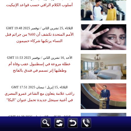
أسلوب الكلام الراقي حسب قواعد الإتيكيت
GMT 19:48 2025 الثلاثاء ,25 تشرين الثاني / نوفمبر
الأمم المتحدة تكشف أن 60% من جرائم قتل
النساء يرتكبها شركاء حميمون
GMT 11:53 2025 الأحد ,16 تشرين الثاني / نوفمبر
عطلة مروعة في إسطنبول عقب وفاة أم
وطفليها إثر تسمم في فندق بالفاتح
GMT 17:51 2025 الثلاثاء ,15 إبريل / نيسان
راغب علامة يتعاون مع الشاعر عمرو المصري
في أغنية سينجل جديدة تحمل عنوان "البكا"
GMT 11:28 2026 الثلاثاء ,20 كانون الثاني / يناير
قتيلان و12 جريحًا في 13 حادث سير في لبنان
خلال 24 ساعة