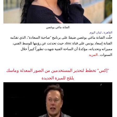
الفنانة ماغي بوغصن
القاهرة ـ لبنان اليوم
حلّت الفنانة ماغي بوغصن ضيفةً على برنامج "صاحبة السعادة"، الذي تقدّمه
الفنانة إسعاد يونس على قناة dmc، حيث تحدثت عن رؤيتها للوسط الفني،
مميزاته وتحدياته، مؤكدةً أن الساحة الفنية شهدت تطوراً كبيراً خلال
السنوات...
المزيد
"إكس" تخطط لتحذير المستخدمين من الصور المعدلة وماسك
يلمّح للميزة الجديدة