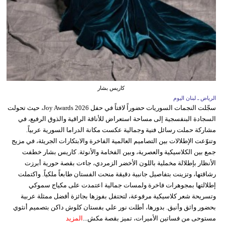
كاريس بشار
الرياض ـ لبنان اليوم
سجّلت النجمات السوريات حضوراً لافتاً في حفل Joy Awards 2026، حيث تحولت
السجادة البنفسجية إلى مساحة استعراض للأناقة الراقية والذوق الرفيع، في
مشاركة حملت رسائل فنية وجمالية عكست مكانة الدراما السورية عربياً.
وتنوّعت الإطلالات بين التصاميم العالمية الفاخرة والابتكارات الجريئة، في مزيج
جمع بين الكلاسيكية والعصرية، وبين الفخامة والأنوثة. كاريس بشار خطفت
الأنظار بإطلالة مخملية باللون الأخضر الزمردي، جاءت بقصة حورية أبرزت
رشاقتها، وتزينت بتفاصيل جانبية دقيقة منحت الفستان طابعاً ملكياً. واكتملت
إطلالتها بمجوهرات فاخرة ولمسات جمالية اعتمدت على مكياج سموكي
وتسريحة شعر كلاسيكية مرفوعة، لتحتفل بفوزها بجائزة أفضل ممثلة عربية
بحضور واثق وأنيق. بدورها، أطلت نور علي بفستان كلوش داكن بتصميم أنثوي
مستوحى من فساتين الأميرات، تميز بقصة مكش...
المزيد