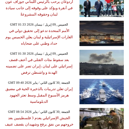
أردوغان يرحب بالرئيس اللبناني جوزاف عون
في أنقرة ويؤكد على وقوفه إلى جانب سيادة
لبنان وحقوقه المشروعةً
GMT 01:33 2026 الخميس ,09 إبريل / نيسان
الأمم المتحدة تدعو إلى تحقيق دولي في
الغارات الإسرائيلية و لبنان يعلن الخميس يوم
حداد وطني على ضحاياه
GMT 01:30 2026 الخميس ,09 إبريل / نيسان
بعد سقوط مئات القتلى في أعنف قصف
إسرائيلي على لبنان ،إيران تصر على تضمينه
الهدنة و واشنطن ترفض
GMT 09:40 2026 الجمعة ,30 كانون الثاني / يناير
إيران تعلن تدريبات بالذخيرة الحية في مضيق
هرمز الأسبوع المقبل وسط تعثر الجهود
الدبلوماسية
GMT 08:54 2026 الجمعة ,30 كانون الثاني / يناير
الجيش الإسرائيلي يعدم 3 فلسطينيين بعد
خروجهم من نفق برفح وشهيدان بقصف عنيف