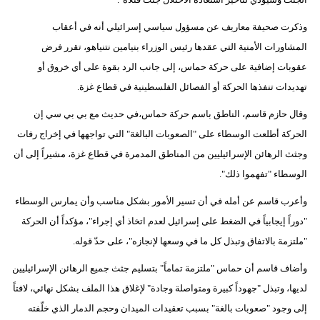
مدوَّنات
وذكرت صحيفة معاريف عن مسؤول سياسي إسرائيلي أنه في أعقاب
أبراج
المشاورات الأمنية التي عقدها رئيس الوزراء بنيامين نتنياهو، تقرر فرض
عقوبات إضافية على حركة حماس، إلى جانب الرد بقوة على أي خروق أو
فيديو
تهديدات تنفذها الحركة أو الفصائل الفلسطينية في قطاع غزة.
سيارات
وقال حازم قاسم، الناطق باسم حركة حماس،في حديث مع بي بي سي إن
الحركة أطلعت الوسطاء على "الصعوبات البالغة" التي تواجهها في إخراج رفات
وجثث الرهائن الإسرائيليين من المناطق المدمرة في قطاع غزة، مشيراً إلى أن
الوسطاء "تفهموا ذلك".
وأعرب قاسم عن أمله في أن تسير الأمور بشكل مناسب وأن يمارس الوسطاء
"دوراً إيجابياً في الضغط على إسرائيل لعدم اتخاذ أي إجراء"، مؤكداً أن الحركة
"ملتزمة بالاتفاق وتبذل كل ما في وسعها لإنجازه"، على حدّ قوله.
وأضاف قاسم أن حماس "ملتزمة تماماً" بتسليم جثث جميع الرهائن الإسرائيليين
لديها، وتبذل "جهوداً كبيرة ومتواصلة وجادة" لإغلاق هذا الملف بشكل نهائي، لافتاً
إلى وجود "صعوبات بالغة" بسبب تعقيدات الميدان وحجم الدمار الذي خلّفته