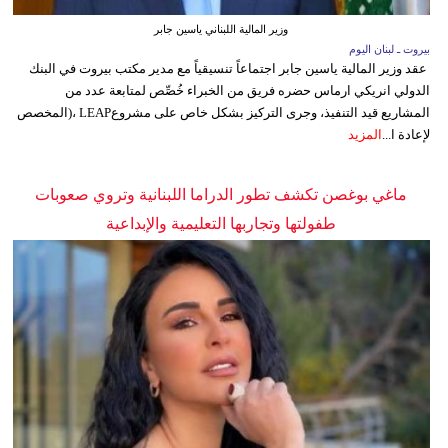
وزير المالية اللبناني ياسين جابر
بيروت ـ لبنان اليوم
عقد وزير المالية ياسين جابر اجتماعاً تنسيقياً مع مدير مكتب بيروت في البنك
الدولي انريكي ارماس حضره فريق من الخبراء خُصِّص لمتابعة عدد من
المشاريع قيد التنفيذ، وجرى التركيز بشكل خاص على مشروعLEAP ،(المخصص
لإعادة ا...
المزيد
ماغي بوغصن تكشف تطور الدراما اللبنانية وتروي صعوبات
طفولتها وتجاربها التعليمية والإبداعية