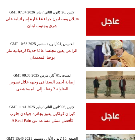
GMT 07:34 2026 الإثنين ,26 كانون الثاني / يناير
قتيلان ومصابون جراء 14 غارة إسرائيلية على
شرق وجنوب لبنان
GMT 10:53 2025 الخميس ,04 أيلول / سبتمبر
الراعي يعين مجلسا عامًا جديدًا لرهبانية مار
يوحنا المعمدان
GMT 08:30 2025 السبت ,01 آذار/ مارس
إصابة أحمد السقا في وجهه خلال تصوير
العتاولة 2 ونقله إلى المستشفى
GMT 11:41 2025 الإثنين ,06 كانون الثاني / يناير
كيران كولكين يفوز بجائزة جولدن جلوب
كأفضل ممثل مساعد عن A Real Pain
GMT 15:40 2021 الجمعة ,10 كانون الأول / ديسمبر