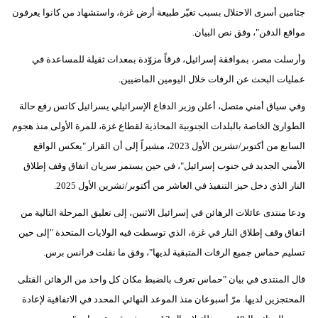
جثامين أسرى الاحتلال بسبب تغيّر طبيعة أرض غزة، واستشهاد من كانوا يعرفون
مواقع الدفن"، وفق نص البيان.
وأرسلت مصر، بموافقة إسرائيل، فرقاً مزوّدة بمعدات ثقيلة للمساعدة في
عمليات البحث عن الرفات خلال اليومين الماضيين.
وفي سياق أمني متصل، أعلن وزير الدفاع الإسرائيلي يسرائيل كاتس رفع حالة
الطوارئ الخاصة بالبلدات الجنوبية المحاذية لقطاع غزة، للمرة الأولى منذ هجوم
السابع من أكتوبر/تشرين الأول 2023، مشيراً إلى أن القرار "يعكس الواقع
الأمني الجديد في جنوب إسرائيل"، في حين يستمر سريان اتفاق وقف إطلاق
النار الذي دخل حيز التنفيذ في العاشر من أكتوبر/تشرين الأول 2025.
ودعا منتدى عائلات الرهائن في إسرائيل الاثنين، إلى تعليق المرحلة التالية من
اتفاق وقف إطلاق النار في غزة، الذي توسطت فيه الولايات المتحدة "إلى حين
تسليم حماس جميع الرفات المتبقية لديها"، وفق ما نقلت فرانس برس.
قال المنتدى في بيان "حماس تعرف بالضبط مكان كل واحد من الرهائن القتلى
المحتجزين لديها. مرّ أسبوعان منذ الموعد النهائي المحدد في الاتفاقية لإعادة