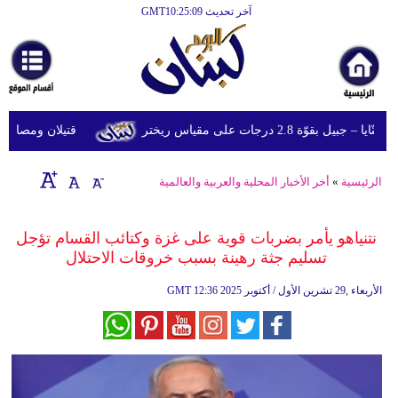
آخر تحديث GMT10:25:09
الرئيسية
أخبارعاجلة
رياضة
ّة 2.8 درجات على مقياس ريختر
قتيلان ومصابون جراء 14 غارة إسرائيلية على شرق وجن
ثقافة
إقتصاد
الرئيسية
»
أخر الأخبار المحلية والعربية والعالمية
فن
نتنياهو يأمر بضربات قوية على غزة وكتائب القسام تؤجل
وموسيقى
تسليم جثة رهينة بسبب خروقات الاحتلال
أزياء
12:36 2025 الأربعاء ,29 تشرين الأول / أكتوبر
GMT
صحة
وتغذية
سياحة