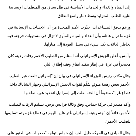
إلى المياه والغذاء والخدمات الأساسية في ظل سباق من المنظمات الإنسانية
لتلبية الطلب المتزايد وسط دمار واسع النطاق.
ورغم تدفق المساعدات، حذّرت الأمم المتحدة من أن الاحتياجات الإنسانية في
غزة ما تزال هائلة، وأن الغذاء والمياه والمأوى لا تزال في مستويات حرجة، فيما
تخاطر العائلات بكل شيء في سبيل العودة إلى منازلها.
وأمس، أعلن الجيش الإسرائيلي أنه استلم من الصليب الأحمر رفات رهينة كان
محتجزاً في غزة، في إطار تنفيذ اتفاق وقف إطلاق النار.
وقال مكتب رئيس الوزراء الإسرائيلي في بيان إن "إسرائيل تلقت عبر الصليب
الأحمر نعش رهينة متوفٍ سُلّم لقوات الجيش الإسرائيلي وجهاز الشاباك داخل
قطاع غزة"، مضيفاً أن الجثة نقلت إلى إسرائيل لتحديد هوية صاحبها.
وأكد مصدر في حركة حماس، وفق وكالة فرانس برس، تسليم الرفات للصليب
الأحمر، قائلاً إن "جثة رهينة إسرائيلي عُثر عليها اليوم في قطاع غزة وتم تسليمها
للصليب الأحمر".
وقال القيادي في الحركة خليل الحية إن حماس تواجه "صعوبات في العثور على