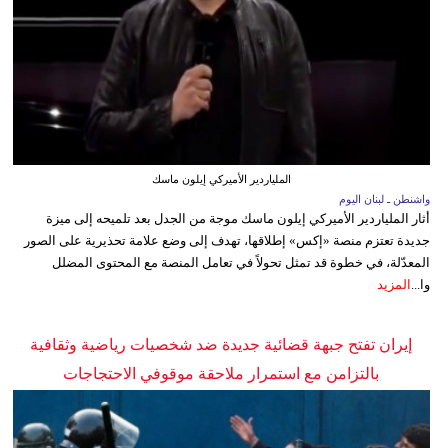
الملياردير الأميركي إيلون ماسك
واشنطن ـ لبنان اليوم
أثار الملياردير الأميركي إيلون ماسك موجة من الجدل بعد تلميحه إلى ميزة
جديدة تعتزم منصة «إكس» إطلاقها، تهدف إلى وضع علامة تحذيرية على الصور
المعدّلة، في خطوة قد تمثل تحولاً في تعامل المنصة مع المحتوى المضلل
وا...
المزيد
إيران تفتح جبهة قضائية جديدة ضد شخصيات رياضية وثقافية
بالتزامن مع استمرار ملاحقة موقوفي الاحتجاجات