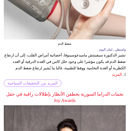
ضغط الدم
واشنطن ـ لبنان اليوم
تشير الدكتورة سيفينتش ماميدغوسينوفا، أخصائية أمراض القلب، إلى أن ارتفاع
ضغط الدم قد يكون مؤشرا على وجود خلل كامن في الغدة الدرقية أو الغدد
الكظرية أو الغدة النخامية. ووفقا للطبيبة، غالبا ما يُشير ارتفاع ضغط الدم
ا...
المزيد
المزيد من التحقيقات السياحية
نجمات الدراما السورية يخطفن الأنظار بإطلالات راقية في حفل
Joy Awards