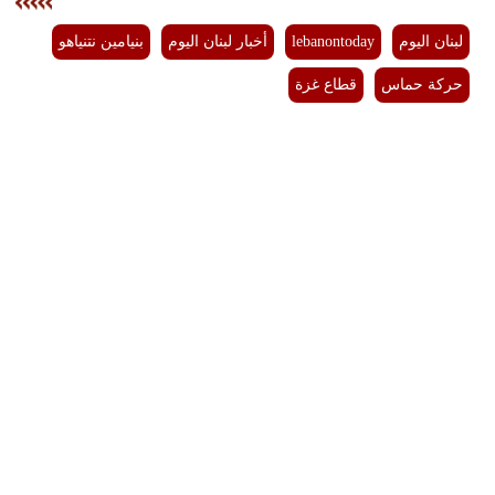
لبنان اليوم
lebanontoday
أخبار لبنان اليوم
بنيامين نتنياهو
حركة حماس
قطاع غزة