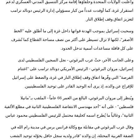
وأعلنت الولايات المتحدة وحلفاؤها إقامة مركز التنسيق المدني-العسكري لدعم
استقرار غزة، كما أوفدت عدداً من كبار مسؤولي إدارة الرئيس دونالد ترامب
لتعزيز اتفاق وقف إطلاق النار.
وسحبت إسرائيل بموجب الهدنة قواتها داخل غزة إلى ما أطلق عليه "الخط
الأصفر"، لكنها لا تزال تسيطر على أكثر من نصف مساحة القطاع كما تُشرف
على كل قافلة مساعدات أممية تدخل الحدود.
وعلى الجانب الآخر، حثّ عرب البرغوثي - نجل السجين الفلسطيني لدى
إسرائيل، مروان البرغوثي - الرئيس الأمريكي دونالد ترامب على "اغتنام
الفرصة" التي وفّرها اتفاق وقف إطلاق النار في غزة، والضغط على إسرائيل
للإفراج عن والده، إذ يرى أنه الوحيد القادر على توحيد الفلسطينيين.
ويُنظر إلى مروان البرغوثي، البالغ من العمر 66 عاماً - الملقب بـ"مانيلا
فلسطين" - على أنه "أحد مهندسي الانتفاضة الفلسطينية الثانية في مطلع الألفية
الثانية"، وغالباً ما يُطرح اسمه كخليفة محتمل للرئيس الفلسطيني محمود عباس.
وقال عرب البرغوثي في مقابلة مع وكالة فرانس برس في مدينة رام الله في
الضفة الغربية المحتلة، إن والده "قادر ولديه سجل حافل يخوّله توحيد الشعب