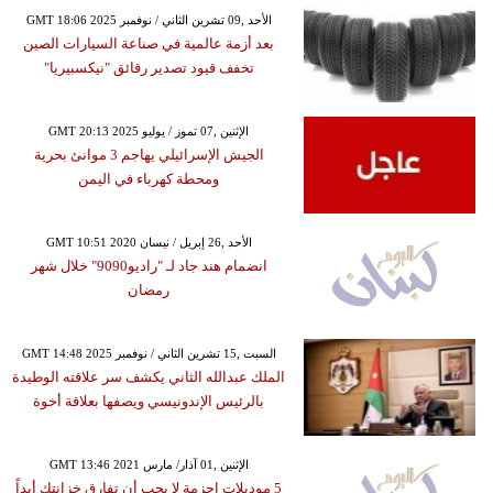
GMT 18:06 2025 الأحد ,09 تشرين الثاني / نوفمبر
بعد أزمة عالمية في صناعة السيارات الصين
تخفف قيود تصدير رقائق "نيكسبيريا"
GMT 20:13 2025 الإثنين ,07 تموز / يوليو
الجيش الإسرائيلي يهاجم 3 موانئ بحرية
ومحطة كهرباء في اليمن
GMT 10:51 2020 الأحد ,26 إبريل / نيسان
انضمام هند جاد لـ "راديو9090" خلال شهر
رمضان
GMT 14:48 2025 السبت ,15 تشرين الثاني / نوفمبر
الملك عبدالله الثاني يكشف سر علاقته الوطيدة
بالرئيس الإندونيسي ويصفها بعلاقة أخوة
GMT 13:46 2021 الإثنين ,01 آذار/ مارس
5 موديلات احزمة لا يجب أن تفارق خزانتكِ أبداً