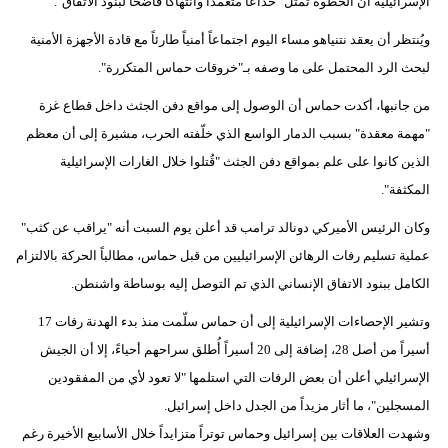
الإسرائيلية أن الخطوة تمثل "خداعاً متعمداً وانتهاكاً فاضحاً لبنود الاتفاق".
ويُنتظر أن يعقد نتنياهو مساء اليوم اجتماعاً أمنياً طارئاً مع قادة الأجهزة الأمنية
لبحث الرد المحتمل على ما وصفه بـ"خروقات حماس المتكررة".
من جانبها، أكدت حماس أن الوصول إلى مواقع دفن الجثث داخل قطاع غزة
"مهمة معقدة" بسبب الدمار الواسع الذي خلّفته الحرب، مشيرة إلى أن معظم
الذين كانوا على علم بمواقع دفن الجثث "قُتلوا خلال الغارات الإسرائيلية
المكثفة".
وكان الرئيس الأميركي دونالد ترامب قد أعلن يوم السبت أنه "يراقب عن كثب"
عملية تسليم رفات الرهائن الإسرائيليين من قبل حماس، مطالباً الحركة بالالتزام
الكامل ببنود الاتفاق الإنساني الذي تم التوصل إليه بوساطة واشنطن.
وتشير الإحصاءات الإسرائيلية إلى أن حماس سلّمت منذ بدء الهدنة رفات 17
أسيراً من أصل 28، إضافة إلى 20 أسيراً أُطلق سراحهم أحياءً، إلا أن الجيش
الإسرائيلي أعلن أن بعض الرفات التي استلمها "لا تعود لأي من المفقودين
المسجلين"، ما أثار مزيداً من الجدل داخل إسرائيل.
وشهدت العلاقات بين إسرائيل وحماس توتراً متزايداً خلال الأسابيع الأخيرة رغم