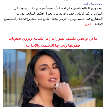
بيروت ـ لبنان اليوم
عقد وزير المالية ياسين جابر اجتماعاً تنسيقياً مع مدير مكتب بيروت في البنك
الدولي انريكي ارماس حضره فريق من الخبراء خُصِّص لمتابعة عدد من
المشاريع قيد التنفيذ، وجرى التركيز بشكل خاص على مشروعLEAP ،(المخصص
لإعادة ا...
المزيد
ماغي بوغصن تكشف تطور الدراما اللبنانية وتروي صعوبات
طفولتها وتجاربها التعليمية والإبداعية