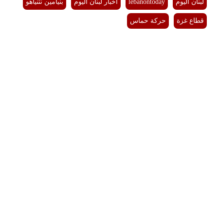
لبنان اليوم
lebanontoday
أخبار لبنان اليوم
بنيامين نتنياهو
قطاع غزة
حركة حماس