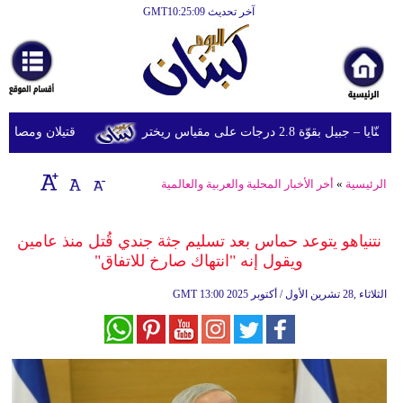
آخر تحديث GMT10:25:09
الرئيسية
أخبارعاجلة
رياضة
ّة 2.8 درجات على مقياس ريختر
قتيلان ومصابون جراء 14 غارة إسرائيلية على شرق وج
ثقافة
إقتصاد
الرئيسية
»
أخر الأخبار المحلية والعربية والعالمية
فن
نتنياهو يتوعد حماس بعد تسليم جثة جندي قُتل منذ عامين
وموسيقى
ويقول إنه "انتهاك صارخ للاتفاق"
أزياء
13:00 2025 الثلاثاء ,28 تشرين الأول / أكتوبر
GMT
صحة
وتغذية
سياحة