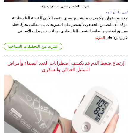
مدرب مانشستر سيتي بيب غوارديولا
لندن ـ لبنان اليوم
جدد بيب غوارديولا مدرب مانشستر سيتي دعمه العلني للقضية الفلسطينية
مؤكدا أن التضامن الحقيقي لا يقتصر على التصريحات بل يتطلب تحركا فعليا
ومسؤولية نحو ما يعانيه الشعب الفلسطيني. وجاءت تصريحات الإسباني
غوارديولا خلا...
المزيد
المزيد من التحقيقات السياحية
إرتفاع ضغط الدم قد يكشف اضطرابات الغدد الصماء وأمراض
التمثيل الغذائي والسكري