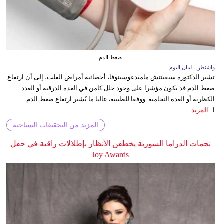
ضغط الدم
واشنطن ـ لبنان اليوم
تشير الدكتورة سيفينتش ماميدغوسينوفا، أخصائية أمراض القلب، إلى أن ارتفاع
ضغط الدم قد يكون مؤشرا على وجود خلل كامن في الغدة الدرقية أو الغدد
الكظرية أو الغدة النخامية. ووفقا للطبيبة، غالبا ما يُشير ارتفاع ضغط الدم
ا...
المزيد
المزيد من التحقيقات السياحية
نجمات الدراما السورية يخطفن الأنظار بإطلالات راقية في حفل
Joy Awards