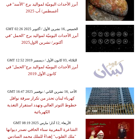
أبرز الأحداث اليوميّة لمواليد برج "الأسد" في
أغسطس/ آب 2025
GMT 02:26 2025 الخميس ,16 تشرين الأول / أكتوبر
أبرز الأحداث اليوميّة لمواليد برج "الحمل "في
أكتوبر/ تشرين الاول2025
GMT 12:52 2019 الثلاثاء ,03 كانون الأول / ديسمبر
أبرز الأحداث اليوميّة لمواليد برج"الحمل" في
كانون الأول 2019
GMT 16:47 2025 الأحد ,16 تشرين الثاني / نوفمبر
كهرباء لبنان تحذر من تكرار سرقة نواقل
خطوط التوتر العالي وتهدد استقرار التغذية
الكهربائية
GMT 08:19 2025 الأربعاء ,12 آذار/ مارس
الشاعرة المغربية سناء الحافي تصدر ديوانها
"ملك القلوب" إهداءً للملك محمد السادس