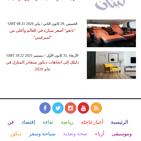
GMT 08:21 2026 الخميس ,29 كانون الثاني / يناير
"تانغو" أصغر سيارة في العالم وأغلى من
"لمبرغيني"
GMT 18:22 2025 الأربعاء ,31 كانون الأول / ديسمبر
دليلكِ إلى اتجاهات ديكور ستغادر المنازل في
عام 2026
الرئيسية
أخبارعاجلة
رياضة
ثقافة
إقتصاد
فن
وموسيقى
أزياء
صحة وتغذية
سياحة وسفر
ديكور