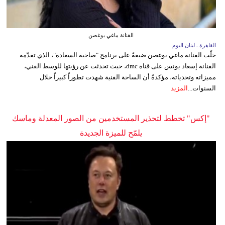
الفنانة ماغي بوغصن
القاهرة ـ لبنان اليوم
حلّت الفنانة ماغي بوغصن ضيفةً على برنامج "صاحبة السعادة"، الذي تقدّمه
الفنانة إسعاد يونس على قناة dmc، حيث تحدثت عن رؤيتها للوسط الفني،
مميزاته وتحدياته، مؤكدةً أن الساحة الفنية شهدت تطوراً كبيراً خلال
السنوات...
المزيد
"إكس" تخطط لتحذير المستخدمين من الصور المعدلة وماسك
يلمّح للميزة الجديدة