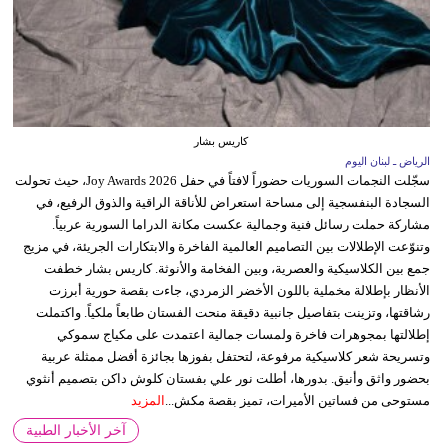
كاريس بشار
الرياض ـ لبنان اليوم
سجّلت النجمات السوريات حضوراً لافتاً في حفل Joy Awards 2026، حيث تحولت
السجادة البنفسجية إلى مساحة استعراض للأناقة الراقية والذوق الرفيع، في
مشاركة حملت رسائل فنية وجمالية عكست مكانة الدراما السورية عربياً.
وتنوّعت الإطلالات بين التصاميم العالمية الفاخرة والابتكارات الجريئة، في مزيج
جمع بين الكلاسيكية والعصرية، وبين الفخامة والأنوثة. كاريس بشار خطفت
الأنظار بإطلالة مخملية باللون الأخضر الزمردي، جاءت بقصة حورية أبرزت
رشاقتها، وتزينت بتفاصيل جانبية دقيقة منحت الفستان طابعاً ملكياً. واكتملت
إطلالتها بمجوهرات فاخرة ولمسات جمالية اعتمدت على مكياج سموكي
وتسريحة شعر كلاسيكية مرفوعة، لتحتفل بفوزها بجائزة أفضل ممثلة عربية
بحضور واثق وأنيق. بدورها، أطلت نور علي بفستان كلوش داكن بتصميم أنثوي
مستوحى من فساتين الأميرات، تميز بقصة مكش...
المزيد
آخر الأخبار الطبية