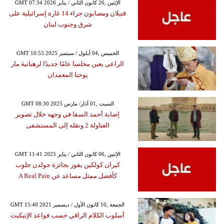
GMT 07:34 2026 الإثنين ,26 كانون الثاني / يناير
قتيلان ومصابون جراء 14 غارة إسرائيلية على
شرق وجنوب لبنان
GMT 10:53 2025 الخميس ,04 أيلول / سبتمبر
الراعي يعين مجلسا عامًا جديدًا لرهبانية مار
يوحنا المعمدان
GMT 08:30 2025 السبت ,01 آذار/ مارس
إصابة أحمد السقا في وجهه خلال تصوير
العتاولة 2 ونقله إلى المستشفى
GMT 11:41 2025 الإثنين ,06 كانون الثاني / يناير
كيران كولكين يفوز بجائزة جولدن جلوب
كأفضل ممثل مساعد عن A Real Pain
GMT 15:40 2021 الجمعة ,10 كانون الأول / ديسمبر
أسلوب الكلام الراقي حسب قواعد الإتيكيت