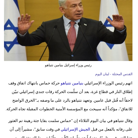
وسفر
ديكور
أخبار
إعلام
تعليم
رئيس وزراء إسرائيل بنيامين نتنياهو
مرأة
القدس المحتلة - لبنان اليوم
اتهم رئيس الوزراء الإسرائيلي
بنيامين نتنياهو
حركة حماس بانتهاك اتفاق وقف
أزياء
إطلاق النار في قطاع غزة، بعد أن سلّمت الحركة رفات جندي إسرائيلي تبيّن
إسلامية
لاحقاً أنه قُتل قبل عامين. وتعهد نتنياهو بالرد على ما وصفه بـ"الخرق الواضح
علوم
للاتفاق"، مؤكداً أنه سيبحث مع المؤسسة الأمنية الخطوات المقبلة تجاه الحركة.
وتكنولوجيا
وقال نتنياهو في بيان اليوم الثلاثاء إن "حماس سلمت بقايا جثة رهينة تم العثور
بيئة
على رفاته بالفعل من قبل
الجيش الإسرائيلي
في وقت سابق"، مشيراً إلى أن
هذا التصرف يمثل "استفزازاً جديداً وانتهاكاً صريحاً" لشروط التهدئة التي تم