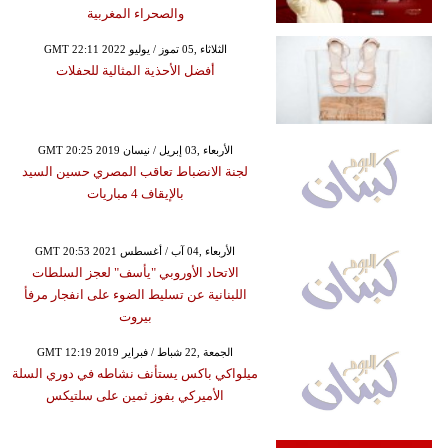
والصحراء المغربية
GMT 22:11 2022 الثلاثاء ,05 تموز / يوليو
أفضل الأحذية المثالية للحفلات
GMT 20:25 2019 الأربعاء ,03 إبريل / نيسان
لجنة الانضباط تعاقب المصري حسين السيد
بالإيقاف 4 مباريات
GMT 20:53 2021 الأربعاء ,04 آب / أغسطس
الاتحاد الأوروبي "يأسف" لعجز السلطات
اللبنانية عن تسليط الضوء على انفجار مرفأ
بيروت
GMT 12:19 2019 الجمعة ,22 شباط / فبراير
ميلواكي باكس يستأنف نشاطه في دوري السلة
الأميركي بفوز ثمين على سلتيكس