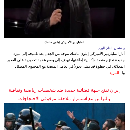
الملياردير الأميركي إيلون ماسك
واشنطن ـ لبنان اليوم
أثار الملياردير الأميركي إيلون ماسك موجة من الجدل بعد تلميحه إلى ميزة
جديدة تعتزم منصة «إكس» إطلاقها، تهدف إلى وضع علامة تحذيرية على الصور
المعدّلة، في خطوة قد تمثل تحولاً في تعامل المنصة مع المحتوى المضلل
وا...
المزيد
إيران تفتح جبهة قضائية جديدة ضد شخصيات رياضية وثقافية
بالتزامن مع استمرار ملاحقة موقوفي الاحتجاجات