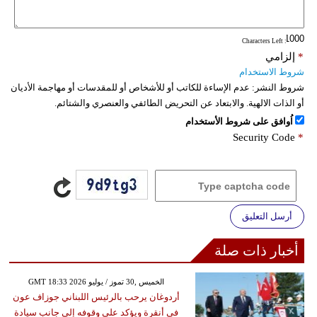
: Characters Left
*
إلزامي
شروط الاستخدام
شروط النشر:
عدم الإساءة للكاتب أو للأشخاص أو للمقدسات أو مهاجمة الأديان
أو الذات الالهية. والابتعاد عن التحريض الطائفي والعنصري والشتائم.
اُوافق على شروط الأستخدام
Security Code
*
أرسل التعليق
أخبار ذات صلة
GMT 18:33 2026 الخميس ,30 تموز / يوليو
أردوغان يرحب بالرئيس اللبناني جوزاف عون
في أنقرة ويؤكد على وقوفه إلى جانب سيادة