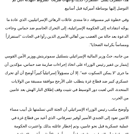
مدوَّنات
التوصل إليها بوساطة أميركية قبل أسابيع.
أبراج
وفي خطوة غير مسبوقة، دعا منتدى عائلات الرهائن الإسرائيليين، الذي عادة ما
يوجّه انتقاداته إلى الحكومة الإسرائيلية، إلى التحرك الحاسم ضد حماس. وجاءت
فيديو
الدعوة بعد حالة من الغضب بين أهالي الأسرى الذين رأوا في الحادث "استفزازاً
سيارات
ومساساً بكرامة الضحايا".
من جانبه، حثّ وزير المالية الإسرائيلي بتسلئيل سموتريتش ووزير الأمن القومي
إيتمار بن غفير رئيس الوزراء على اتخاذ إجراءات صارمة ضد حماس، مؤكدين أن
ما جرى "لا يمكن السكوت عنه". إلا أن مسؤولاً إسرائيلياً كبيراً أوضح أن أي تحرك
عسكري كبير ضد قطاع غزة يتطلب على الأرجح موافقة مسبقة من الولايات
المتحدة، التي لعبت دور الوسيط في تثبيت وقف إطلاق النار الهش بعد عامين
من الحرب.
وأوضح مكتب رئيس الوزراء الإسرائيلي أن الجثة التي تسلمتها تل أبيب مساء
الاثنين تعود إلى الجندي الأسير أوفير تسرفاتي، الذي أعيد من قطاع غزة في
عملية عسكرية قبل نحو عامين، وتم إخطار عائلته بذلك. واعتبرت الحكومة