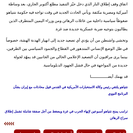
اتفاق وقف إطلاق النار الذي دخل حيّز التنفيذ مطلع أكتوبر الجاري، بعد وساطة
أميركية ومصرية مكثفة. ويأتي الحادث الجديد في وقت تواجه فيه حكومة نتنياهو
ضغوطاً سياسية داخلية من عائلات الرهائن ومن وزراء اليمين المتطرف الذين
يطالبون بتوجيه ضربة عسكرية جديدة ضد غزة.
وتخشى واشنطن من أن يؤدي أي تصعيد جديد إلى انهيار الهدنة الهشة، خصوصاً
في ظل الوضع الإنساني المتدهور في القطاع والجمود السياسي بين الطرفين،
بينما يرى مراقبون أن التصعيد الإعلامي الحالي من الجانبين قد يمهّد لجولة
جديدة من المواجهة في حال فشل الجهود الدبلوماسية.
قد يهمك أيضــــــــــــــا
نتنياهو يلتقي رئيس وكالة الاستخبارات الأمريكية في القدس قبيل محادثات مع إيران بشأن
البرنامج النووي
ترامب يمنح نتنياهو أسبوعين لإنهاء الحرب في غزة ويضغط من أجل صفقة شاملة تشمل إطلاق
سراح الرهائن