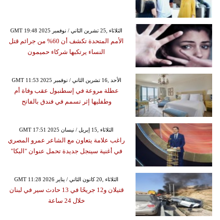
GMT 19:48 2025 الثلاثاء ,25 تشرين الثاني / نوفمبر
الأمم المتحدة تكشف أن 60% من جرائم قتل
النساء يرتكبها شركاء حميمون
GMT 11:53 2025 الأحد ,16 تشرين الثاني / نوفمبر
عطلة مروعة في إسطنبول عقب وفاة أم
وطفليها إثر تسمم في فندق بالفاتح
GMT 17:51 2025 الثلاثاء ,15 إبريل / نيسان
راغب علامة يتعاون مع الشاعر عمرو المصري
في أغنية سينجل جديدة تحمل عنوان "البكا"
GMT 11:28 2026 الثلاثاء ,20 كانون الثاني / يناير
قتيلان و12 جريحًا في 13 حادث سير في لبنان
خلال 24 ساعة