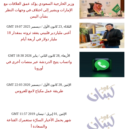
وزير الخارجية السعودي يؤكد عمق العلاقات مع
الإمارات ويشير إلى اختلاف في وجهات النظر
بشأن اليمن
GMT 19:07 2025 الثلاثاء ,23 كانون الأول / ديسمبر
أغنى ملياردير فلبيني يفقد ثروته بمقدار 18
مليار دولار في أربعة أيام
GMT 18:38 2026 الأربعاء ,28 كانون الثاني / يناير
واتساب يتيح الدردشة عبر منصات أخرى في
أوروبا
GMT 22:03 2020 الإثنين ,28 كانون الأول / ديسمبر
طريقة عمل مكياج لامع للعروس
GMT 11:57 2019 الإثنين ,01 إبريل / نيسان
شهر يحمل الأخبار السارّة ستغمرك القناعة
والسعادة أ