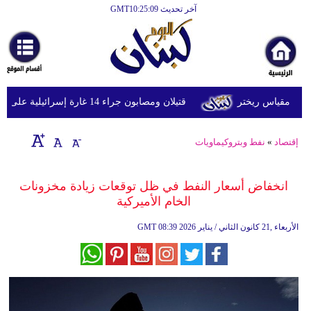
آخر تحديث GMT10:25:09
الرئيسية
أخبارعاجلة
رياضة
قتيلان ومصابون جراء 14 غارة إسرائيلية على شرق وجنوب لبنان
ثقافة
إقتصاد
إقتصاد
»
نفط وبتروكيماويات
فن
انخفاض أسعار النفط في ظل توقعات زيادة مخزونات
وموسيقى
الخام الأميركية
أزياء
08:39 2026 الأربعاء ,21 كانون الثاني / يناير
GMT
صحة
وتغذية
سياحة