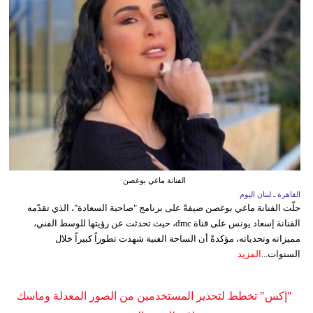
الفنانة ماغي بوغصن
القاهرة ـ لبنان اليوم
حلّت الفنانة ماغي بوغصن ضيفةً على برنامج "صاحبة السعادة"، الذي تقدّمه
الفنانة إسعاد يونس على قناة dmc، حيث تحدثت عن رؤيتها للوسط الفني،
مميزاته وتحدياته، مؤكدةً أن الساحة الفنية شهدت تطوراً كبيراً خلال
السنوات...
المزيد
"إكس" تخطط لتحذير المستخدمين من الصور المعدلة وماسك