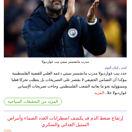
مدرب مانشستر سيتي بيب غوارديولا
لندن ـ لبنان اليوم
جدد بيب غوارديولا مدرب مانشستر سيتي دعمه العلني للقضية الفلسطينية
مؤكدا أن التضامن الحقيقي لا يقتصر على التصريحات بل يتطلب تحركا فعليا
ومسؤولية نحو ما يعانيه الشعب الفلسطيني. وجاءت تصريحات الإسباني
غوارديولا خلا...
المزيد
المزيد من التحقيقات السياحية
إرتفاع ضغط الدم قد يكشف اضطرابات الغدد الصماء وأمراض
التمثيل الغذائي والسكري