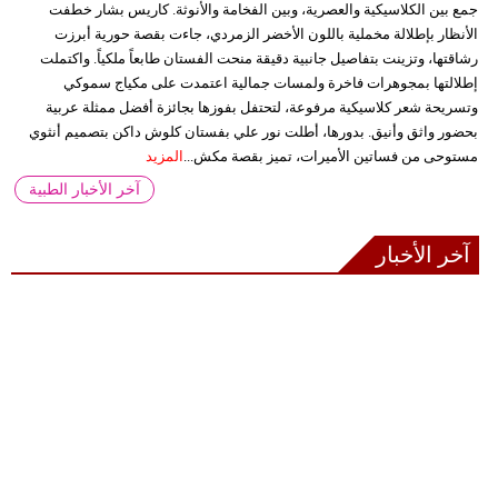
جمع بين الكلاسيكية والعصرية، وبين الفخامة والأنوثة. كاريس بشار خطفت
الأنظار بإطلالة مخملية باللون الأخضر الزمردي، جاءت بقصة حورية أبرزت
رشاقتها، وتزينت بتفاصيل جانبية دقيقة منحت الفستان طابعاً ملكياً. واكتملت
إطلالتها بمجوهرات فاخرة ولمسات جمالية اعتمدت على مكياج سموكي
وتسريحة شعر كلاسيكية مرفوعة، لتحتفل بفوزها بجائزة أفضل ممثلة عربية
بحضور واثق وأنيق. بدورها، أطلت نور علي بفستان كلوش داكن بتصميم أنثوي
مستوحى من فساتين الأميرات، تميز بقصة مكش...
المزيد
آخر الأخبار الطبية
آخر الأخبار