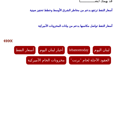
قد يهمك أيضــــــــــــــا
أسعار النفط ترتفع بدعم من مخاطر الشرق الأوسط وخطط تحفيز صينية
أسعار النفط تواصل مكاسبها بدعم من بيانات المخزونات الأميركية
لبنان اليوم
lebanontoday
أخبار لبنان اليوم
أسعار النفط
العقود الآجلة لخام "برنت"
مخزونات الخام الأميركية