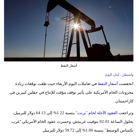
وسفر
ديكور
أخبار
إعلام
تعليم
أسعار النفط
مرأة
واشنطن ـ لبنان اليوم
انخفضت
أسعار النفط
في تعاملات اليوم الأربعاء حيث طغت توقعات زيادة
أزياء
مخزونات الخام الأمريكية على تأثير توقف مؤقت للإنتاج في حقلين كبيرين في
إسلامية
كازاخستان.
علوم
وتراجعت
العقود الآجلة لخام "برنت"
بنسبة 1.22% إلى 64.13 دولار للبرميل،
وتكنولوجيا
بحلول الساعة 02:01 بتوقيت غرينتش. وخسرت عقود الخام الأمريكي "غرب
بيئة
تكساس الوسيط" بنسبة 1.06% إلى 59.72 دولار للبرميل.