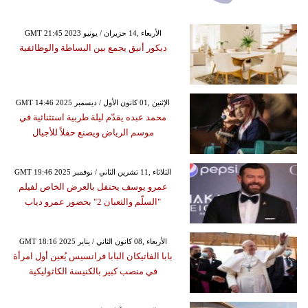
GMT 21:45 2023 الأربعاء ,14 حزيران / يونيو
ديكور أنيق يجمع بين البساطة والوظائفية
GMT 14:46 2025 الإثنين ,01 كانون الأول / ديسمبر
محمد عبده يقدّم ليلة طربية استثنائية في
موسم الرياض ويصنع حفلاً للأجيال
GMT 19:46 2025 الثلاثاء ,11 تشرين الثاني / نوفمبر
عمرو يوسف يحتفل بالعرض الخاص لفيلم
"السلّم والثعبان 2" بحضور عمرو دياب
GMT 18:16 2025 الأربعاء ,08 كانون الثاني / يناير
بابا الفاتيكان البابا فرانسيس يُعين أول امرأة
في منصب كبير بالكنيسة الكاثوليكية