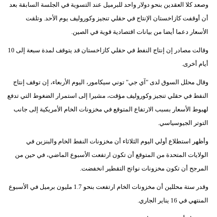
وصعد كلا العقدين بنحو دولار واحد للبرميل عند التسوية في الجلسة السابقة بعد
مدوَّنات
أن أوقفت كازاخستان الإنتاج في حقلي تنجيز وكوروليف يوم الأحد. وتلقت
أبراج
الأسعار دعما أيضا من بيانات اقتصادية قوية في الصين.
فيديو
وقالت مصادر إن إنتاج النفط في حقلي كازاخستان قد يتوقف لمدة سبعة إلى 10
أيام أخرى.
سيارات
وقال محلل السوق لدى "آي جي" توني سيكامور، اليوم الأربعاء، إن توقف إنتاج
النفط في حقلي تنجيز وكوروليف مؤقت، مشيرا إلى استمرار الضغوط التي تدفع
لهبوط الأسعار بسبب الارتفاع المتوقع في مخزونات الخام الأمريكية إلى جانب
التوتر الجيوسياسي.
وأظهر استطلاع أولي اليوم الثلاثاء أن مخزونات النفط الخام والبنزين في
الولايات المتحدة من المتوقع أن تكون ارتفعت الأسبوع الماضي، في حين من
المرجح أن تكون مخزونات نواتج التقطير انخفضت.
وقدر ستة محللين أن مخزونات الخام ارتفعت بنحو 1.7 مليون برميل في الأسبوع
المنتهي في 16 يناير الجاري.