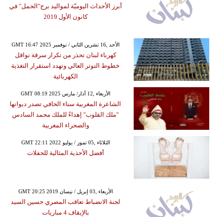
أبرز الأحداث اليوميّة لمواليد برج"الحمل" في
كانون الأول 2019
GMT 16:47 2025 الأحد ,16 تشرين الثاني / نوفمبر
كهرباء لبنان تحذر من تكرار سرقة نواقل
خطوط التوتر العالي وتهدد استقرار التغذية
الكهربائية
GMT 08:19 2025 الأربعاء ,12 آذار/ مارس
الشاعرة المغربية سناء الحافي تصدر ديوانها
"ملك القلوب" إهداءً للملك محمد السادس
والصحراء المغربية
GMT 22:11 2022 الثلاثاء ,05 تموز / يوليو
أفضل الأحذية المثالية للحفلات
GMT 20:25 2019 الأربعاء ,03 إبريل / نيسان
لجنة الانضباط تعاقب المصري حسين السيد
بالإيقاف 4 مباريات