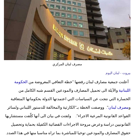
وسفر
ديكور
أخبار
إعلام
تعليم
مصرف لبنان المركزي
مرأة
بيروت - لبنان اليوم
أعلنت جمعية مصارف لبنان رفضها "خطة التعافي المعروضة من
الحكومة
أزياء
اللبنانية
والآيلة الى تحميل المصارف والمودعين القسم شبه الكامل من
إسلامية
الخسارة التي نتجت عن السياسات التي اعتمدتها الدولة بحكوماتها المتعاقبة
علوم
و
مصرف لبنان
". ووصفت الخطة بـ"الكارثية والمخالفة للدستور اللبناني ولسائر
وتكنولوجيا
القواعد القانونية المرعية الاجراء". ولفتت في بيان الى أنها كلّفت مستشاريها
القانونيين دراسة وعرض مروحة الاجراءات القضائية الكفيلة بحماية وتحصيل
بيئة
حقوق المصارف والمودعين توخيا للمباشرة بما تراه مناسبا منها في هذا الصدد.