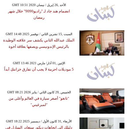
GMT 10:51 2020 الأحد ,26 إبريل / نيسان
انضمام هند جاد لـ "راديو9090" خلال شهر
رمضان
GMT 14:48 2025 السبت ,15 تشرين الثاني / نوفمبر
الملك عبدالله الثاني يكشف سر علاقته الوطيدة
بالرئيس الإندونيسي ويصفها بعلاقة أخوة
GMT 13:46 2021 الإثنين ,01 آذار/ مارس
5 موديلات احزمة لا يجب أن تفارق خزانتكِ أبداً
GMT 08:21 2026 الخميس ,29 كانون الثاني / يناير
"تانغو" أصغر سيارة في العالم وأغلى من
"لمبرغيني"
GMT 18:22 2025 الأربعاء ,31 كانون الأول / ديسمبر
دليلكِ إلى اتجاهات ديكور ستغادر المنازل في