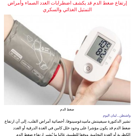
إرتفاع ضغط الدم قد يكشف اضطرابات الغدد الصماء وأمراض
التمثيل الغذائي والسكري
ضغط الدم
واشنطن ـ لبنان اليوم
تشير الدكتورة سيفينتش ماميدغوسينوفا، أخصائية أمراض القلب، إلى أن ارتفاع
ضغط الدم قد يكون مؤشرا على وجود خلل كامن في الغدة الدرقية أو الغدد
الكظرية أو الغدة النخامية. ووفقا للطبيبة، غالبا ما يُشير ارتفاع ضغط الدم