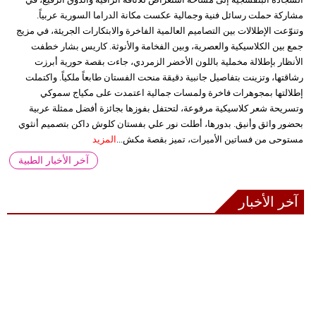
مشاركة حملت رسائل فنية وجمالية عكست مكانة الدراما السورية عربياً.
وتنوّعت الإطلالات بين التصاميم العالمية الفاخرة والابتكارات الجريئة، في مزيج
جمع بين الكلاسيكية والعصرية، وبين الفخامة والأنوثة. كاريس بشار خطفت
الأنظار بإطلالة مخملية باللون الأخضر الزمردي، جاءت بقصة حورية أبرزت
رشاقتها، وتزينت بتفاصيل جانبية دقيقة منحت الفستان طابعاً ملكياً. واكتملت
إطلالتها بمجوهرات فاخرة ولمسات جمالية اعتمدت على مكياج سموكي
وتسريحة شعر كلاسيكية مرفوعة، لتحتفل بفوزها بجائزة أفضل ممثلة عربية
بحضور واثق وأنيق. بدورها، أطلت نور علي بفستان كلوش داكن بتصميم أنثوي
مستوحى من فساتين الأميرات، تميز بقصة مكش...
المزيد
آخر الأخبار الطبية
آخر الأخبار