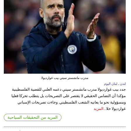
مدرب مانشستر سيتي بيب غوارديولا
لندن ـ لبنان اليوم
جدد بيب غوارديولا مدرب مانشستر سيتي دعمه العلني للقضية الفلسطينية
مؤكدا أن التضامن الحقيقي لا يقتصر على التصريحات بل يتطلب تحركا فعليا
ومسؤولية نحو ما يعانيه الشعب الفلسطيني. وجاءت تصريحات الإسباني
غوارديولا خلا...
المزيد
المزيد من التحقيقات السياحية