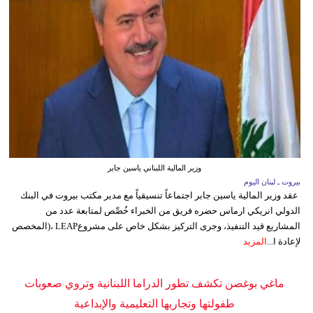
وزير المالية اللبناني ياسين جابر
بيروت ـ لبنان اليوم
عقد وزير المالية ياسين جابر اجتماعاً تنسيقياً مع مدير مكتب بيروت في البنك
الدولي انريكي ارماس حضره فريق من الخبراء خُصِّص لمتابعة عدد من
المشاريع قيد التنفيذ، وجرى التركيز بشكل خاص على مشروعLEAP ،(المخصص
لإعادة ا...
المزيد
ماغي بوغصن تكشف تطور الدراما اللبنانية وتروي صعوبات
طفولتها وتجاربها التعليمية والإبداعية