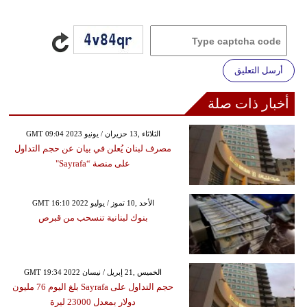
أرسل التعليق
أخبار ذات صلة
GMT 09:04 2023 الثلاثاء ,13 حزيران / يونيو
مصرف لبنان يُعلن في بيان عن حجم التداول
على منصة “Sayrafa"
GMT 16:10 2022 الأحد ,10 تموز / يوليو
بنوك لبنانية تنسحب من قبرص
GMT 19:34 2022 الخميس ,21 إبريل / نيسان
حجم التداول على Sayrafa بلغ اليوم 76 مليون
دولار بمعدل 23000 ليرة