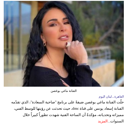
الفنانة ماغي بوغصن
القاهرة ـ لبنان اليوم
حلّت الفنانة ماغي بوغصن ضيفةً على برنامج "صاحبة السعادة"، الذي تقدّمه
الفنانة إسعاد يونس على قناة dmc، حيث تحدثت عن رؤيتها للوسط الفني،
مميزاته وتحدياته، مؤكدةً أن الساحة الفنية شهدت تطوراً كبيراً خلال
السنوات...
المزيد