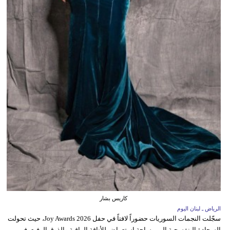
كاريس بشار
الرياض ـ لبنان اليوم
سجّلت النجمات السوريات حضوراً لافتاً في حفل Joy Awards 2026، حيث تحولت
السجادة البنفسجية إلى مساحة استعراض للأناقة الراقية والذوق الرفيع، في