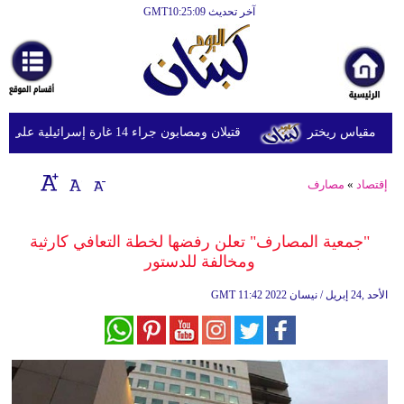
آخر تحديث GMT10:25:09
الرئيسية
أخبارعاجلة
رياضة
قتيلان ومصابون جراء 14 غارة إسرائيلية على شرق وجنوب لبنان
ثقافة
إقتصاد
إقتصاد
»
مصارف
فن
"جمعية المصارف" تعلن رفضها لخطة التعافي كارثية
وموسيقى
ومخالفة للدستور
أزياء
11:42 2022 الأحد ,24 إبريل / نيسان
GMT
صحة
وتغذية
سياحة