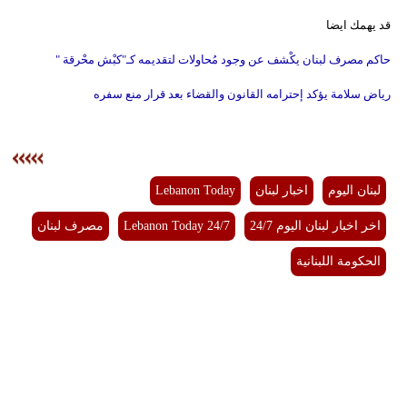
مدوَّنات
قد يهمك ايضا
أبراج
حاكم مصرف لبنان يكْشف عن وجود مُحاولات لتقديمه كـ"كبْش محْرقة "
فيديو
رياض سلامة يؤكد إحترامه القانون والقضاء بعد قرار منع سفره
سيارات
لبنان اليوم
اخبار لبنان
Lebanon Today
اخر اخبار لبنان اليوم 24/7
Lebanon Today 24/7
مصرف لبنان
الحكومة اللبنانية