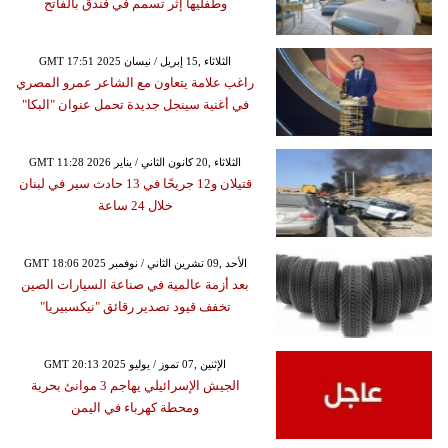
وطفليها إثر تسمم في فندق بالفاتح
GMT 17:51 2025 الثلاثاء ,15 إبريل / نيسان
راغب علامة يتعاون مع الشاعر عمرو المصري
في أغنية سينجل جديدة تحمل عنوان "البكا"
GMT 11:28 2026 الثلاثاء ,20 كانون الثاني / يناير
قتيلان و12 جريحًا في 13 حادث سير في لبنان
خلال 24 ساعة
GMT 18:06 2025 الأحد ,09 تشرين الثاني / نوفمبر
بعد أزمة عالمية في صناعة السيارات الصين
تخفف قيود تصدير رقائق "نيكسبيريا"
GMT 20:13 2025 الإثنين ,07 تموز / يوليو
الجيش الإسرائيلي يهاجم 3 موانئ بحرية
ومحطة كهرباء في اليمن