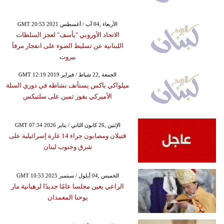
GMT 20:53 2021 الأربعاء ,04 آب / أغسطس
الاتحاد الأوروبي "يأسف" لعجز السلطات
اللبنانية عن تسليط الضوء على انفجار مرفأ
بيروت
GMT 12:19 2019 الجمعة ,22 شباط / فبراير
ميلواكي باكس يستأنف نشاطه في دوري السلة
الأميركي بفوز ثمين على سلتيكس
GMT 07:34 2026 الإثنين ,26 كانون الثاني / يناير
قتيلان ومصابون جراء 14 غارة إسرائيلية على
شرق وجنوب لبنان
GMT 10:53 2025 الخميس ,04 أيلول / سبتمبر
الراعي يعين مجلسا عامًا جديدًا لرهبانية مار
يوحنا المعمدان