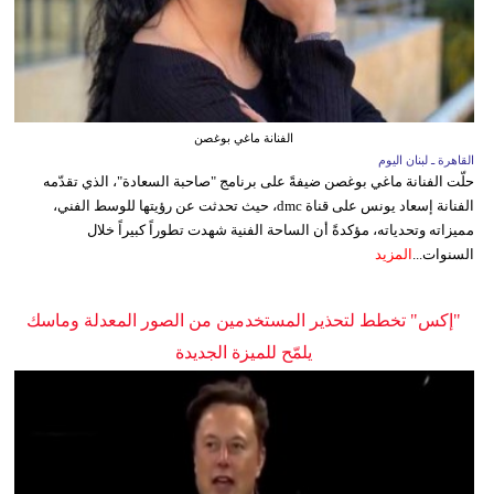
الفنانة ماغي بوغصن
القاهرة ـ لبنان اليوم
حلّت الفنانة ماغي بوغصن ضيفةً على برنامج "صاحبة السعادة"، الذي تقدّمه
الفنانة إسعاد يونس على قناة dmc، حيث تحدثت عن رؤيتها للوسط الفني،
مميزاته وتحدياته، مؤكدةً أن الساحة الفنية شهدت تطوراً كبيراً خلال
السنوات...
المزيد
"إكس" تخطط لتحذير المستخدمين من الصور المعدلة وماسك
يلمّح للميزة الجديدة