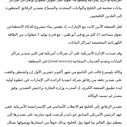
مدوَّنات
بيانات ضخمة في الخليج والولايات المتحدة، والسماح بتصدير الرقائق المتطورة
أبراج
إلى البلدين الخليجيين.
لعل الصفقة الأبرز كانت مع الإمارات، إذ تقضي ببناء مشروع للذكاء الاصطناعي
فيديو
تفوق مساحته 25 كلم مربع في أبو ظبي - مع قدرة توليد 5 غيغاوات من الطاقة
سيارات
الكهربائية المخصصة لمراكز البيانات.
وقد شددت الإدارة الأمريكية على أن شركات أمريكية هي التي ستدير مراكز
البيانات وتقدم الخدمات السحابية (cloud services) في المنطقة.
وكالة بلومبرغ قالت في التاسع من شهر أكتوبر/تشرين الأول إن واشنطن وافقت
على تصدير دفعة من رقائق شركة انفيديا الرائدة الى الإمارات، في خطوة أولية
لبدء تطبيق الصفقة الكبرى، إذ أصدرت وزارة التجارة تراخيص التصدير، وفق
مصدر لم تسمه الوكالة.
تصدير الرقائق إلى الخليج هو الانقلاب الأساسي في الإستراتيجية الأمريكية. ففي
عهد الرئيس الأمريكي السابق جو بايدن فُرضت قيود صارمة على تصديرها إلى
معظم دول العالم بما فيها دول الخليج، وذلك خوفاً من انتشارها ووصولها بشكل