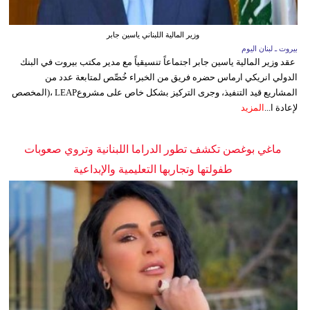
وزير المالية اللبناني ياسين جابر
بيروت ـ لبنان اليوم
عقد وزير المالية ياسين جابر اجتماعاً تنسيقياً مع مدير مكتب بيروت في البنك
الدولي انريكي ارماس حضره فريق من الخبراء خُصِّص لمتابعة عدد من
المشاريع قيد التنفيذ، وجرى التركيز بشكل خاص على مشروعLEAP ،(المخصص
لإعادة ا...
المزيد
ماغي بوغصن تكشف تطور الدراما اللبنانية وتروي صعوبات
طفولتها وتجاربها التعليمية والإبداعية