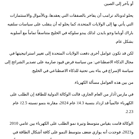
أو بآخر إلى الصين.
يحلو لدونالد ترامب أن يفاخر بالصفقات التي يعقدها، وبالأموال والاستثمارات
التي يأتي بها إلى الولايات المتحدة، كما يحلو له أن ينقلب على سياسات سلفيه
باراك أوباما وجو بايدن. لذلك يبدو سلوكه في الخليج متناسقاً تماماً مع أسلوبه
بشكل عام.
لكن قد تكون عوامل أخرى دفعت الولايات المتحدة إلى تغيير استراتيجيتها في
مجال الذكاء الاصطناعي: من سياسة فرض قيود صارمة على تصدير الشرائح إلى
سياسة الإسراع في بناء بنى تحتية للذكاء الاصطناعي في الخليج.
من بين هذه العوامل مسألة الكهرباء.
في مارس/آذار من العام الجاري، قالت الوكالة الدولية للطاقة إن الطلب على
الكهرباء عالمياً قد ازداد بنسبة 4.3٪ عام 2024، مقارنة بنمو نسبته 2.5٪ عام
2.23.
الوكالة قامت بقياس متوسط وتيرة نمو الطلب على الكهرباء بين عامي 2010
و2023، فوجدت أنه يوازي ضعف متوسط النمو على كافة أشكال الطاقة في