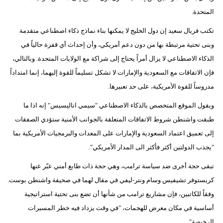
المتحدة.
تكتب فريال سعيد إن دول الخليج لا يمكنها بناء نماذج ذكاء اصطناعي متقدمة
وبنى تحتية مرتبطة بها من دون دعم أمريكي، وأن إحداث أي قفزة حالياً في
الذكاء الاصطناعي لا يزال أمراً يحتاج إلى شراكة مع الولايات المتحدة. وبالتالي،
فإن الاتفاقات مع السعودية والإمارات لا تشكل تسليماً للقوة إليهما، إنما امتداداً
مدروساً للقوة الأمريكية، على حد تعبيرها.
ويقول الموقع المتخصص بالذكاء الاصطناعي "سيمي اناليسيس" إنه اذا ما
طبقت واشنطن شروط الاتفاقات المتعلقة بالجوانب الأمنية ستؤدي الصفقات
إلى تعميق اعتماد السعودية والإمارات على المعدات والبرمجيات الأمريكية بما
"يجذب الدولتين أكثر فأكثر الى المدار الأمريكي".
تبقى حجة أخرى ضد سياسة ترامب، وهي حجة ذات طابع أمني عبّر عنها
كريستوفر تشيفيس وسام ونتر-ليفي في مقال لهما في صحيفة واشنطن بوست.
وفقاً للكاتبين، فإن مشاريع ترامب من شأنها أن تضع بنى تحتية استراتيجية
أساسية في مكان معرض للهجمات، "في وقت يزداد فيه خطر المسيرات
الرخيصة".