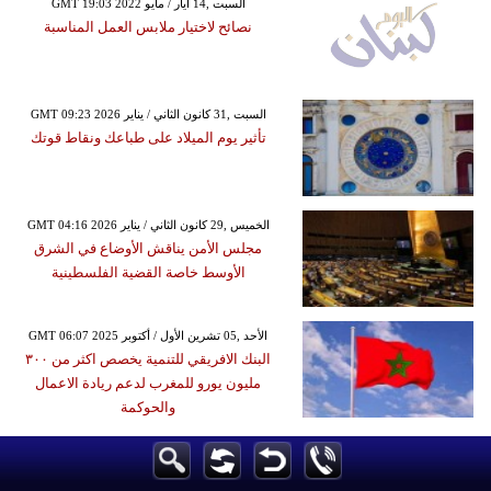
GMT 19:03 2022 السبت ,14 أيار / مايو
نصائح لاختيار ملابس العمل المناسبة
GMT 09:23 2026 السبت ,31 كانون الثاني / يناير
تأثير يوم الميلاد على طباعك ونقاط قوتك
GMT 04:16 2026 الخميس ,29 كانون الثاني / يناير
مجلس الأمن يناقش الأوضاع في الشرق
الأوسط خاصة القضية الفلسطينية
GMT 06:07 2025 الأحد ,05 تشرين الأول / أكتوبر
البنك الافريقي للتنمية يخصص اكثر من ٣٠٠
مليون يورو للمغرب لدعم ريادة الاعمال
والحوكمة
GMT 20:15 2019 السبت ,08 حزيران / يونيو
رافائيل نادال يكتسح روجر فيدرر ويبلغ "النهائي