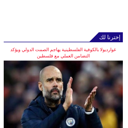
إخترنا لك
غوارديولا بالكوفية الفلسطينية يهاجم الصمت الدولي ويؤكد
التضامن العملي مع فلسطين