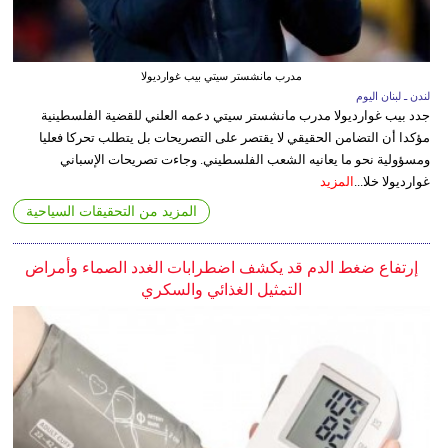
مدرب مانشستر سيتي بيب غوارديولا
لندن ـ لبنان اليوم
جدد بيب غوارديولا مدرب مانشستر سيتي دعمه العلني للقضية الفلسطينية
مؤكدا أن التضامن الحقيقي لا يقتصر على التصريحات بل يتطلب تحركا فعليا
ومسؤولية نحو ما يعانيه الشعب الفلسطيني. وجاءت تصريحات الإسباني
غوارديولا خلا...
المزيد
المزيد من التحقيقات السياحية
إرتفاع ضغط الدم قد يكشف اضطرابات الغدد الصماء وأمراض
التمثيل الغذائي والسكري