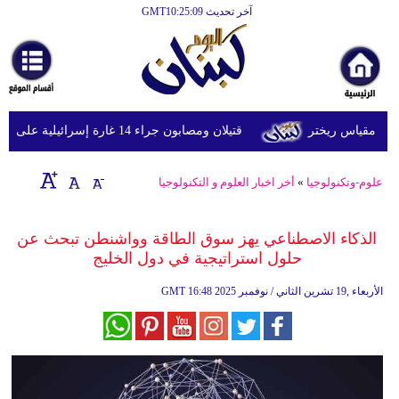
آخر تحديث GMT10:25:09
الرئيسية
أخبارعاجلة
رياضة
قتيلان ومصابون جراء 14 غارة إسرائيلية على شرق وجنوب لبنان
ثقافة
إقتصاد
علوم-وتكنولوجيا
»
أخر اخبار العلوم و التكنولوجيا
فن
الذكاء الاصطناعي يهز سوق الطاقة وواشنطن تبحث عن
وموسيقى
حلول استراتيجية في دول الخليج
أزياء
16:48 2025 الأربعاء ,19 تشرين الثاني / نوفمبر
GMT
صحة
وتغذية
سياحة