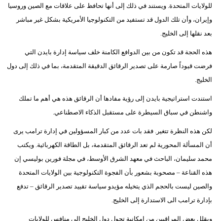
للولايات المتحدة. ويستند في ذلك إلى أنها تحافظ على علاقات مع الصين وروسيا
وإيران، وأن تلك الدول قد تستفيد من التكنولوجيا الأمريكية بشكل غير مباشر
بعد نقلها إلى الخليج.
هذه الحجة قد تكون من بين الدوافع الكامنة خلف سياسة إدارة بايدن التي
فرضت قيوداً صارمة على تصدير الرقائق الدقيقة المتقدمة، بما في ذلك إلى دول
الخليج.
استندت استراتيجية بايدن إلى رؤية مفادها أن الرقائق هذه هي أهم ما تملك
واشنطن في سباق السيطرة على مستقبل الذكاء الاصطناعي.
لكن هذه النظرة تتغير. فقد بات عدد من كبار المسؤولين في إدارة ترامب يرى
أن المسألة المحورية لم تعد الرقائق المتقدمة، بل الطاقة الكهربائية. ويكتب
محمد سليمان، الباحث في معهد الشرق الأوسط، في مجلة فورين بوليسي إن
هذه القناعة – مصحوبة بشعور بأن الفجوة التكنولوجية بين الولايات المتحدة
والصين ليست بالحجم الذي يتخيله مؤيدو سياسة تقييد تصدير الرقائق – تدفع
بإدارة ترامب الى الاستدارة إلى الخليج.
ويقلل بعض المراقبين من إمكانية تحول دول الخليج إلى منافس للولايات