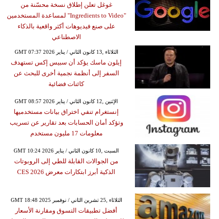
غوغل تعلن إطلاق نسخة محسّنة من
"Ingredients to Video" لمساعدة المستخدمين
على صنع فيديوهات أكثر واقعية بالذكاء
الاصطناعي
GMT 07:37 2026 الثلاثاء ,13 كانون الثاني / يناير
إيلون ماسك يؤكد أن سبيس إكس تستهدف
السفر إلى أنظمة نجمية أخرى للبحث عن
كائنات فضائية
GMT 08:57 2026 الإثنين ,12 كانون الثاني / يناير
إنستغرام تنفي اختراق بيانات مستخدميها
وتؤكد أمان الحسابات بعد تقارير عن تسريب
معلومات 17 مليون مستخدم
GMT 10:24 2026 السبت ,10 كانون الثاني / يناير
من الجوالات القابلة للطي إلى الروبوتات
الذكية أبرز ابتكارات معرض CES 2026
GMT 18:48 2025 الثلاثاء ,25 تشرين الثاني / نوفمبر
أفضل تطبيقات التسوق ومقارنة الأسعار