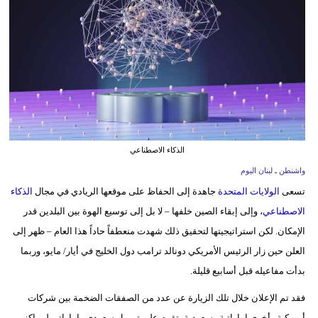
وسفر
ديكور
أخبار
إعلام
تعليم
الذكاء الاصطناعي
مرأة
واشنطن ـ لبنان اليوم
تسعى
الولايات المتحدة
جاهدة إلى الحفاظ على موقعها الريادي في مجال
الذكاء
أزياء
الاصطناعي
، وإلى إبقاء الصين خلفها – لا بل إلى توسيع الهوة بين البلدين قدر
إسلامية
الإمكان. لكن استراتيجيتها لتحقيق ذلك شهدت منعطفاً حاداً هذا العام – ظهر إلى
علوم
العلن حين زار الرئيس الأمريكي دونالد ترامب دول الخليج في أيار/ مايو، وربما
وتكنولوجيا
بدأت مفاعيله قبل أسابيع قليلة.
بيئة
فقد تم الإعلان خلال تلك الزيارة عن عدد من الصفقات الضخمة بين شركات
أمريكية وأخرى إماراتية وسعودية، تقوم على تمويل سعودي وإماراتي لمراكز