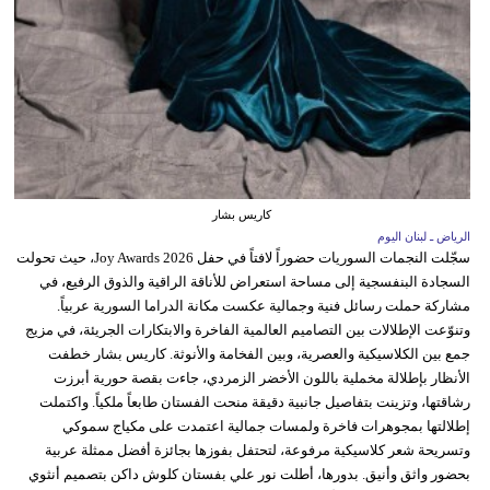
كاريس بشار
الرياض ـ لبنان اليوم
سجّلت النجمات السوريات حضوراً لافتاً في حفل Joy Awards 2026، حيث تحولت
السجادة البنفسجية إلى مساحة استعراض للأناقة الراقية والذوق الرفيع، في
مشاركة حملت رسائل فنية وجمالية عكست مكانة الدراما السورية عربياً.
وتنوّعت الإطلالات بين التصاميم العالمية الفاخرة والابتكارات الجريئة، في مزيج
جمع بين الكلاسيكية والعصرية، وبين الفخامة والأنوثة. كاريس بشار خطفت
الأنظار بإطلالة مخملية باللون الأخضر الزمردي، جاءت بقصة حورية أبرزت
رشاقتها، وتزينت بتفاصيل جانبية دقيقة منحت الفستان طابعاً ملكياً. واكتملت
إطلالتها بمجوهرات فاخرة ولمسات جمالية اعتمدت على مكياج سموكي
وتسريحة شعر كلاسيكية مرفوعة، لتحتفل بفوزها بجائزة أفضل ممثلة عربية
بحضور واثق وأنيق. بدورها، أطلت نور علي بفستان كلوش داكن بتصميم أنثوي