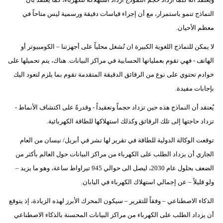
النماذج تنمو باستمرار، مع أن إجراء قياسات دقيقة ورسمية ليس متاحاً في
معظم الأحيان.
لا يمكن للنماذج اللغوية الكبيرة ان تُشغل محلياً على أجهزتنا – الكومبيوتر أو
الهاتف - فهي تقوم بعملياتها الحسابية في مراكز البيانات. هناك، يتم تحميلها على
خوادم تحتوي على نوع من الرقائق الدقيقة المتقدمة تقوم بما يلزم لتعود اليك
بإجابات مفيدة.
يُعتقد أن النماذج هذه حين تزداد حجماً وتعقيداً - وقدرةً على اكتشاف الأنماط -
تزداد حاجتها إلى تلك الرقائق وكذلك استهلاكها للطاقة الكهربائية.
توقعت الوكالة الدولية للطاقة في تقرير لها نشر في أبريل/ نيسان من العام
الجاري أن يزداد الطلب على الكهرباء من مراكز البيانات حول العالم بأكثر من
الضعف بحلول عام 2030، ليصل الى حوالي 945 تيراواط ساعة، وهو ما يزيد –
ولو قليلاً – عن إجمالي استهلاك الكهرباء في اليابان.
الذكاء الاصطناعي – وفقاً للتقرير – سيكون المحرك الأبرز لهذه الزيادة، إذ يتوقع
أن يزداد الطلب على الكهرباء من مراكز البيانات المحسنة بالذكاء الاصطناعي