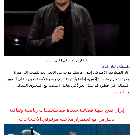
الملياردير الأميركي إيلون ماسك
واشنطن ـ لبنان اليوم
أثار الملياردير الأميركي إيلون ماسك موجة من الجدل بعد تلميحه إلى ميزة
جديدة تعتزم منصة «إكس» إطلاقها، تهدف إلى وضع علامة تحذيرية على الصور
المعدّلة، في خطوة قد تمثل تحولاً في تعامل المنصة مع المحتوى المضلل
وا...
المزيد
إيران تفتح جبهة قضائية جديدة ضد شخصيات رياضية وثقافية
بالتزامن مع استمرار ملاحقة موقوفي الاحتجاجات