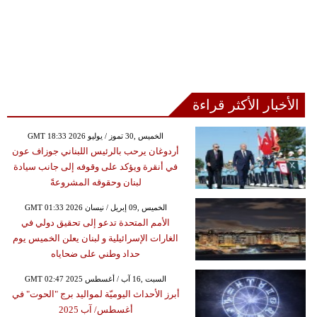
الأخبار الأكثر قراءة
GMT 18:33 2026 الخميس ,30 تموز / يوليو
أردوغان يرحب بالرئيس اللبناني جوزاف عون
في أنقرة ويؤكد على وقوفه إلى جانب سيادة
لبنان وحقوقه المشروعةً
GMT 01:33 2026 الخميس ,09 إبريل / نيسان
الأمم المتحدة تدعو إلى تحقيق دولي في
الغارات الإسرائيلية و لبنان يعلن الخميس يوم
حداد وطني على ضحاياه
GMT 02:47 2025 السبت ,16 آب / أغسطس
أبرز الأحداث اليوميّة لمواليد برج "الحوت" في
أغسطس/ آب 2025