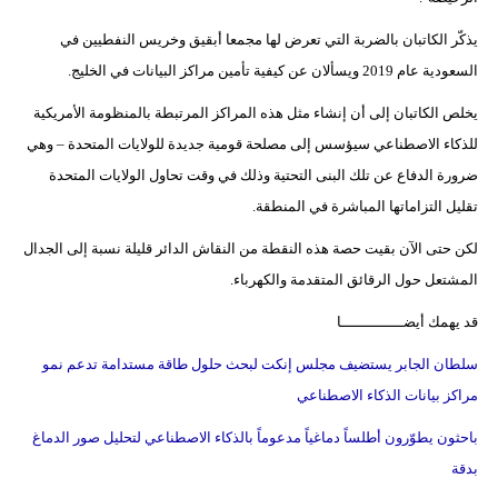
يذكّر الكاتبان بالضربة التي تعرض لها مجمعا أبقيق وخريس النفطيين في
السعودية عام 2019 ويسألان عن كيفية تأمين مراكز البيانات في الخليج.
يخلص الكاتبان إلى أن إنشاء مثل هذه المراكز المرتبطة بالمنظومة الأمريكية
للذكاء الاصطناعي سيؤسس إلى مصلحة قومية جديدة للولايات المتحدة – وهي
ضرورة الدفاع عن تلك البنى التحتية وذلك في وقت تحاول الولايات المتحدة
تقليل التزاماتها المباشرة في المنطقة.
لكن حتى الآن بقيت حصة هذه النقطة من النقاش الدائر قليلة نسبة إلى الجدال
المشتعل حول الرقائق المتقدمة والكهرباء.
قد يهمك أيضــــــــــــــا
سلطان الجابر يستضيف مجلس إنكت لبحث حلول طاقة مستدامة تدعم نمو
مراكز بيانات الذكاء الاصطناعي
باحثون يطوّرون أطلساً دماغياً مدعوماً بالذكاء الاصطناعي لتحليل صور الدماغ
بدقة