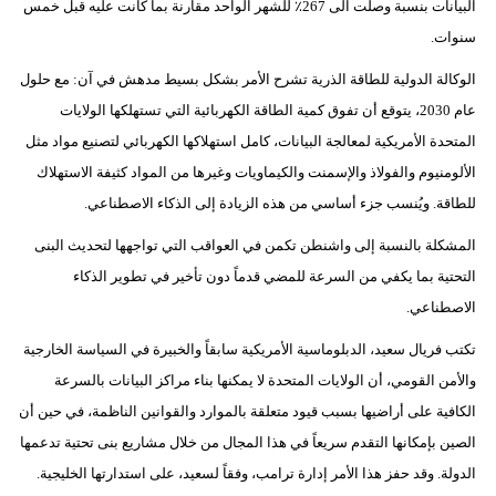
البيانات بنسبة وصلت الى 267٪ للشهر الواحد مقارنة بما كانت عليه قبل خمس
سنوات.
الوكالة الدولية للطاقة الذرية تشرح الأمر بشكل بسيط مدهش في آن: مع حلول
عام 2030، يتوقع أن تفوق كمية الطاقة الكهربائية التي تستهلكها الولايات
المتحدة الأمريكية لمعالجة البيانات، كامل استهلاكها الكهربائي لتصنيع مواد مثل
الألومنيوم والفولاذ والإسمنت والكيماويات وغيرها من المواد كثيفة الاستهلاك
للطاقة. ويُنسب جزء أساسي من هذه الزيادة إلى الذكاء الاصطناعي.
المشكلة بالنسبة إلى واشنطن تكمن في العواقب التي تواجهها لتحديث البنى
التحتية بما يكفي من السرعة للمضي قدماً دون تأخير في تطوير الذكاء
الاصطناعي.
تكتب فريال سعيد، الدبلوماسية الأمريكية سابقاً والخبيرة في السياسة الخارجية
والأمن القومي، أن الولايات المتحدة لا يمكنها بناء مراكز البيانات بالسرعة
الكافية على أراضيها بسبب قيود متعلقة بالموارد والقوانين الناظمة، في حين أن
الصين بإمكانها التقدم سريعاً في هذا المجال من خلال مشاريع بنى تحتية تدعمها
الدولة. وقد حفز هذا الأمر إدارة ترامب، وفقاً لسعيد، على استدارتها الخليجية.