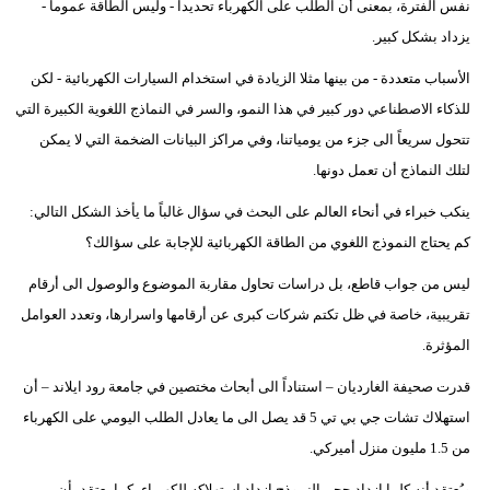
نفس الفترة، بمعنى أن الطلب على الكهرباء تحديداً - وليس الطاقة عموماً -
يزداد بشكل كبير.
الأسباب متعددة - من بينها مثلا الزيادة في استخدام السيارات الكهربائية - لكن
للذكاء الاصطناعي دور كبير في هذا النمو، والسر في النماذج اللغوية الكبيرة التي
تتحول سريعاً الى جزء من يومياتنا، وفي مراكز البيانات الضخمة التي لا يمكن
لتلك النماذج أن تعمل دونها.
ينكب خبراء في أنحاء العالم على البحث في سؤال غالباً ما يأخذ الشكل التالي:
كم يحتاج النموذج اللغوي من الطاقة الكهربائية للإجابة على سؤالك؟
ليس من جواب قاطع، بل دراسات تحاول مقاربة الموضوع والوصول الى أرقام
تقريبية، خاصة في ظل تكتم شركات كبرى عن أرقامها واسرارها، وتعدد العوامل
المؤثرة.
قدرت صحيفة الغارديان – استناداً الى أبحاث مختصين في جامعة رود ايلاند – أن
استهلاك تشات جي بي تي 5 قد يصل الى ما يعادل الطلب اليومي على الكهرباء
من 1.5 مليون منزل أميركي.
ويُعتقد أنه كلما ازداد حجم النموذج ازداد استهلاكه للكهرباء، كما يعتقد بأن