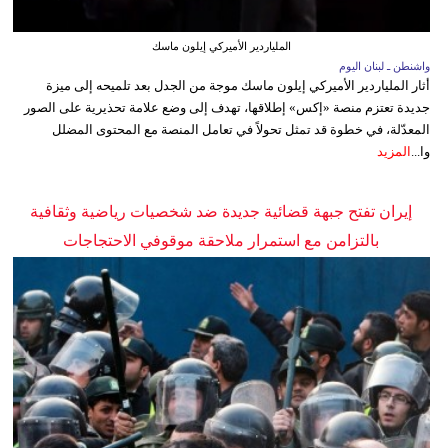
الملياردير الأميركي إيلون ماسك
واشنطن ـ لبنان اليوم
أثار الملياردير الأميركي إيلون ماسك موجة من الجدل بعد تلميحه إلى ميزة
جديدة تعتزم منصة «إكس» إطلاقها، تهدف إلى وضع علامة تحذيرية على الصور
المعدّلة، في خطوة قد تمثل تحولاً في تعامل المنصة مع المحتوى المضلل
وا...
المزيد
إيران تفتح جبهة قضائية جديدة ضد شخصيات رياضية وثقافية
بالتزامن مع استمرار ملاحقة موقوفي الاحتجاجات