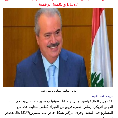
LEAP والتنمية الرقمية
وزير المالية اللبناني ياسين جابر
بيروت ـ لبنان اليوم
عقد وزير المالية ياسين جابر اجتماعاً تنسيقياً مع مدير مكتب بيروت في البنك
الدولي انريكي ارماس حضره فريق من الخبراء خُصِّص لمتابعة عدد من
المشاريع قيد التنفيذ، وجرى التركيز بشكل خاص على مشروعLEAP ،(المخصص