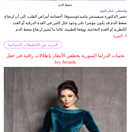
ضغط الدم
واشنطن ـ لبنان اليوم
تشير الدكتورة سيفينتش ماميدغوسينوفا، أخصائية أمراض القلب، إلى أن ارتفاع
ضغط الدم قد يكون مؤشرا على وجود خلل كامن في الغدة الدرقية أو الغدد
الكظرية أو الغدة النخامية. ووفقا للطبيبة، غالبا ما يُشير ارتفاع ضغط الدم
ا...
المزيد
المزيد من التحقيقات السياحية
نجمات الدراما السورية يخطفن الأنظار بإطلالات راقية في حفل
Joy Awards