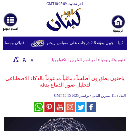
آخر تحديث GMT10:25:09
الرئيسية
أخبارعاجلة
رياضة
وّة 2.8 درجات على مقياس ريختر
قتيلان ومصابون جراء 14 غارة إسرائيلية على شرق وج
ثقافة
إقتصاد
علوم-وتكنولوجيا
»
أخر اخبار العلوم و التكنولوجيا
فن
باحثون يطوّرون أطلساً دماغياً مدعوماً بالذكاء الاصطناعي
وموسيقى
لتحليل صور الدماغ بدقة
أزياء
19:15 2025 الثلاثاء ,11 تشرين الثاني / نوفمبر
GMT
صحة
وتغذية
سياحة