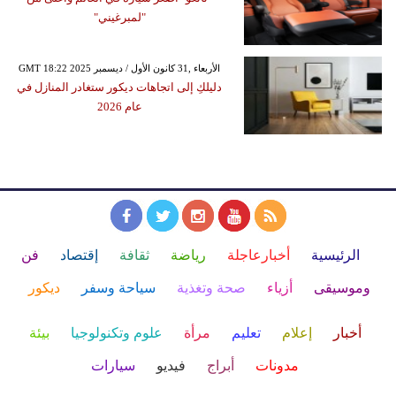
"لمبرغيني"
GMT 18:22 2025 الأربعاء ,31 كانون الأول / ديسمبر
دليلكِ إلى اتجاهات ديكور ستغادر المنازل في
عام 2026
الرئيسية
أخبارعاجلة
رياضة
ثقافة
إقتصاد
فن
وموسيقى
أزياء
صحة وتغذية
سياحة وسفر
ديكور
أخبار
إعلام
تعليم
مرأة
علوم وتكنولوجيا
بيئة
مدونات
أبراج
فيديو
سيارات