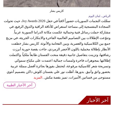
كاريس بشار
الرياض ـ لبنان اليوم
سجّلت النجمات السوريات حضوراً لافتاً في حفل Joy Awards 2026، حيث تحولت
السجادة البنفسجية إلى مساحة استعراض للأناقة الراقية والذوق الرفيع، في
مشاركة حملت رسائل فنية وجمالية عكست مكانة الدراما السورية عربياً.
وتنوّعت الإطلالات بين التصاميم العالمية الفاخرة والابتكارات الجريئة، في مزيج
جمع بين الكلاسيكية والعصرية، وبين الفخامة والأنوثة. كاريس بشار خطفت
الأنظار بإطلالة مخملية باللون الأخضر الزمردي، جاءت بقصة حورية أبرزت
رشاقتها، وتزينت بتفاصيل جانبية دقيقة منحت الفستان طابعاً ملكياً. واكتملت
إطلالتها بمجوهرات فاخرة ولمسات جمالية اعتمدت على مكياج سموكي
وتسريحة شعر كلاسيكية مرفوعة، لتحتفل بفوزها بجائزة أفضل ممثلة عربية
بحضور واثق وأنيق. بدورها، أطلت نور علي بفستان كلوش داكن بتصميم أنثوي
مستوحى من فساتين الأميرات، تميز بقصة مكش...
المزيد
آخر الأخبار الطبية
آخر الأخبار