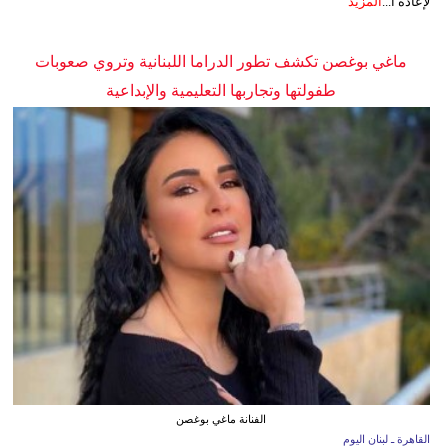
لإعادة ا...
المزيد
ماغي بوغصن تكشف تطور الدراما اللبنانية وتروي صعوبات
طفولتها وتجاربها التعليمية والإبداعية
الفنانة ماغي بوغصن
القاهرة ـ لبنان اليوم