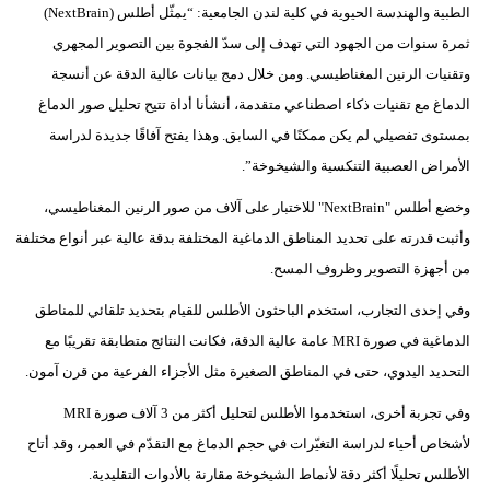
الطبية والهندسة الحيوية في كلية لندن الجامعية: “يمثّل أطلس (NextBrain)
ثمرة سنوات من الجهود التي تهدف إلى سدّ الفجوة بين التصوير المجهري
وتقنيات الرنين المغناطيسي. ومن خلال دمج بيانات عالية الدقة عن أنسجة
الدماغ مع تقنيات ذكاء اصطناعي متقدمة، أنشأنا أداة تتيح تحليل صور الدماغ
بمستوى تفصيلي لم يكن ممكنًا في السابق. وهذا يفتح آفاقًا جديدة لدراسة
الأمراض العصبية التنكسية والشيخوخة”.
وخضع أطلس "NextBrain" للاختبار على آلاف من صور الرنين المغناطيسي،
وأثبت قدرته على تحديد المناطق الدماغية المختلفة بدقة عالية عبر أنواع مختلفة
من أجهزة التصوير وظروف المسح.
وفي إحدى التجارب، استخدم الباحثون الأطلس للقيام بتحديد تلقائي للمناطق
الدماغية في صورة MRI عامة عالية الدقة، فكانت النتائج متطابقة تقريبًا مع
التحديد اليدوي، حتى في المناطق الصغيرة مثل الأجزاء الفرعية من قرن آمون.
وفي تجربة أخرى، استخدموا الأطلس لتحليل أكثر من 3 آلاف صورة MRI
لأشخاص أحياء لدراسة التغيّرات في حجم الدماغ مع التقدّم في العمر، وقد أتاح
الأطلس تحليلًا أكثر دقة لأنماط الشيخوخة مقارنة بالأدوات التقليدية.