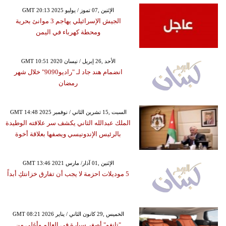
GMT 20:13 2025 الإثنين ,07 تموز / يوليو
الجيش الإسرائيلي يهاجم 3 موانئ بحرية
ومحطة كهرباء في اليمن
GMT 10:51 2020 الأحد ,26 إبريل / نيسان
انضمام هند جاد لـ "راديو9090" خلال شهر
رمضان
GMT 14:48 2025 السبت ,15 تشرين الثاني / نوفمبر
الملك عبدالله الثاني يكشف سر علاقته الوطيدة
بالرئيس الإندونيسي ويصفها بعلاقة أخوة
GMT 13:46 2021 الإثنين ,01 آذار/ مارس
5 موديلات احزمة لا يجب أن تفارق خزانتكِ أبداً
GMT 08:21 2026 الخميس ,29 كانون الثاني / يناير
"تانغو" أصغر سيارة في العالم وأغلى من