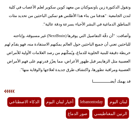
وتقول الدكتورة زين ياونموكتان من معهد كوين سكوير لعلم الأعصاب في كلية
لندن الجامعية: “هدفنا من بناء هذا الأطلس هو تمكين الباحثين من تحديد مئات
المناطق الدماغية في البشر الأحياء بسرعة ودقة عالية”.
وأضافت: “أن دقّة التفاصيل التي يوفرها (NextBrain) غير مسبوقة، وإتاحته
للباحثين تعني أن جميع الباحثين حول العالم يمكنهم الاستفادة منه، فهو يقدّم لهم
خريطة دقيقة للبنية الخلوية للدماغ، ويُمكّنهم من رصد العلامات الأولية للأمراض
العصبية مثل الزهايمر قبل ظهور الأعراض، مما يعزّز قدرتهم على فهم الأمراض
العصبية ومراقبة تطورها، واكتشاف طرق جديدة لعلاجها والوقاية منها”.
قد يهمك أيضــــــــــــــا
لبنان اليوم
lebanontoday
أخبار لبنان اليوم
الذكاء الاصطناعي
الرنين المغناطيسي
صور الدماغ