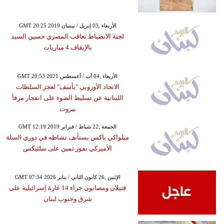
GMT 20:25 2019 الأربعاء ,03 إبريل / نيسان
لجنة الانضباط تعاقب المصري حسين السيد
بالإيقاف 4 مباريات
GMT 20:53 2021 الأربعاء ,04 آب / أغسطس
الاتحاد الأوروبي "يأسف" لعجز السلطات
اللبنانية عن تسليط الضوء على انفجار مرفأ
بيروت
GMT 12:19 2019 الجمعة ,22 شباط / فبراير
ميلواكي باكس يستأنف نشاطه في دوري السلة
الأميركي بفوز ثمين على سلتيكس
GMT 07:34 2026 الإثنين ,26 كانون الثاني / يناير
قتيلان ومصابون جراء 14 غارة إسرائيلية على
شرق وجنوب لبنان