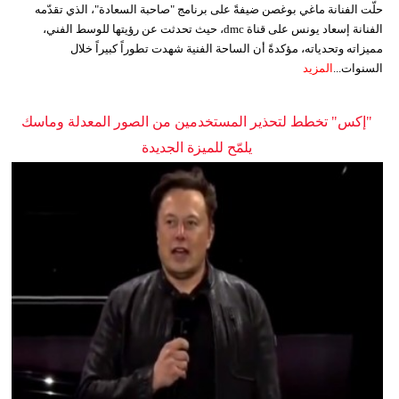
حلّت الفنانة ماغي بوغصن ضيفةً على برنامج "صاحبة السعادة"، الذي تقدّمه
الفنانة إسعاد يونس على قناة dmc، حيث تحدثت عن رؤيتها للوسط الفني،
مميزاته وتحدياته، مؤكدةً أن الساحة الفنية شهدت تطوراً كبيراً خلال
السنوات...
المزيد
"إكس" تخطط لتحذير المستخدمين من الصور المعدلة وماسك
يلمّح للميزة الجديدة