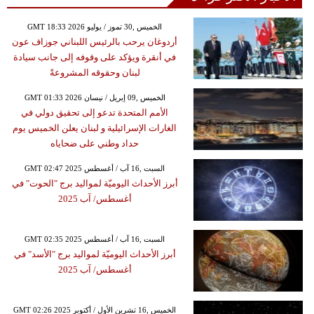
GMT 18:33 2026 الخميس ,30 تموز / يوليو
أردوغان يرحب بالرئيس اللبناني جوزاف عون
في أنقرة ويؤكد على وقوفه إلى جانب سيادة
لبنان وحقوقه المشروعةً
GMT 01:33 2026 الخميس ,09 إبريل / نيسان
الأمم المتحدة تدعو إلى تحقيق دولي في
الغارات الإسرائيلية و لبنان يعلن الخميس يوم
حداد وطني على ضحاياه
GMT 02:47 2025 السبت ,16 آب / أغسطس
أبرز الأحداث اليوميّة لمواليد برج "الحوت" في
أغسطس/ آب 2025
GMT 02:35 2025 السبت ,16 آب / أغسطس
أبرز الأحداث اليوميّة لمواليد برج "الأسد" في
أغسطس/ آب 2025
GMT 02:26 2025 الخميس ,16 تشرين الأول / أكتوبر