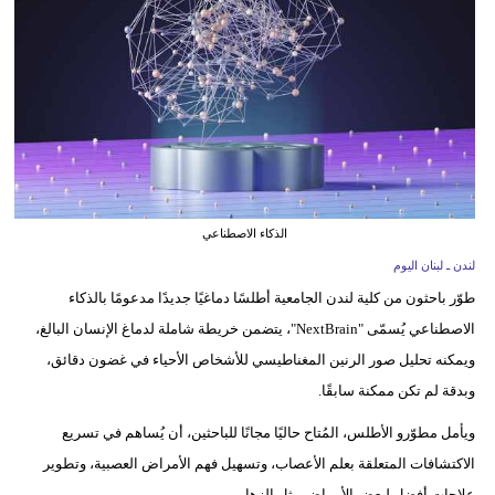
وسفر
ديكور
أخبار
إعلام
تعليم
الذكاء الاصطناعي
مرأة
لندن ـ لبنان اليوم
طوّر باحثون من كلية لندن الجامعية أطلسًا دماغيًا جديدًا مدعومًا بالذكاء
أزياء
الاصطناعي يُسمّى "NextBrain"، يتضمن خريطة شاملة لدماغ الإنسان البالغ،
إسلامية
ويمكنه تحليل صور الرنين المغناطيسي للأشخاص الأحياء في غضون دقائق،
علوم
وبدقة لم تكن ممكنة سابقًا.
وتكنولوجيا
ويأمل مطوّرو الأطلس، المُتاح حاليًا مجانًا للباحثين، أن يُساهم في تسريع
بيئة
الاكتشافات المتعلقة بعلم الأعصاب، وتسهيل فهم الأمراض العصبية، وتطوير
علاجات أفضل لبعض الأمراض مثل الزهايمر.