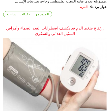
ومسؤولية نحو ما يعانيه الشعب الفلسطيني. وجاءت تصريحات الإسباني
غوارديولا خلا...
المزيد
المزيد من التحقيقات السياحية
إرتفاع ضغط الدم قد يكشف اضطرابات الغدد الصماء وأمراض
التمثيل الغذائي والسكري