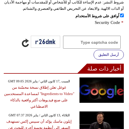
شروط النشر:
عدم الإساءة للكاتب أو للأشخاص أو للمقدسات أو مهاجمة الأديان
أو الذات الالهية. والابتعاد عن التحريض الطائفي والعنصري والشتائم.
اُوافق على شروط الأستخدام
Security Code
*
أرسل التعليق
أخبار ذات صلة
GMT 09:05 2026 السبت ,17 كانون الثاني / يناير
غوغل تعلن إطلاق نسخة محسّنة من
"Ingredients to Video" لمساعدة المستخدمين
على صنع فيديوهات أكثر واقعية بالذكاء
الاصطناعي
GMT 07:37 2026 الثلاثاء ,13 كانون الثاني / يناير
إيلون ماسك يؤكد أن سبيس إكس تستهدف
السفر إلى أنظمة نجمية أخرى للبحث عن