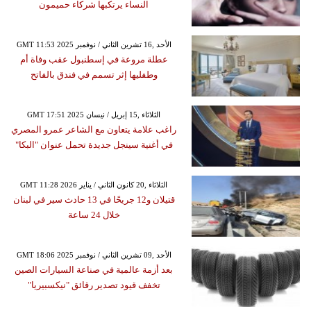
النساء يرتكبها شركاء حميمون
GMT 11:53 2025 الأحد ,16 تشرين الثاني / نوفمبر
عطلة مروعة في إسطنبول عقب وفاة أم
وطفليها إثر تسمم في فندق بالفاتح
GMT 17:51 2025 الثلاثاء ,15 إبريل / نيسان
راغب علامة يتعاون مع الشاعر عمرو المصري
في أغنية سينجل جديدة تحمل عنوان "البكا"
GMT 11:28 2026 الثلاثاء ,20 كانون الثاني / يناير
قتيلان و12 جريحًا في 13 حادث سير في لبنان
خلال 24 ساعة
GMT 18:06 2025 الأحد ,09 تشرين الثاني / نوفمبر
بعد أزمة عالمية في صناعة السيارات الصين
تخفف قيود تصدير رقائق "نيكسبيريا"