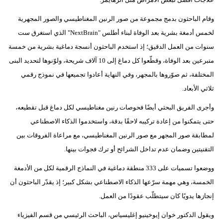
مدوَّنات
وقام الباحثون بدمج مجموعة من صور الرنين المغناطيسي والصور المجهرية
أبراج
لخمس أدمغة بشرية بعد الوفاة لبناء أطلس "NextBrain" الذي استغرق ست
سنوات من العمل الدقيق؛ إذ استخدم الباحثون أنسجة دماغية بشرية من خمسة
فيديو
متبرعين بعد الوفاة، وقطّعوا كل دماغ إلى 10 آلاف شريحة، ولوّنوها لتحديد البنى
سيارات
المختلفة، ثم صوّروها بالمجهر، وفي النهاية أعادوا تجميعها في نموذج رقمي
ثلاثي الأبعاد.
وأجرى الفريق البحثي أيضًا فحوصات رنين مغناطيسي لكل دماغ قبل تقطيعه،
حتى يتمكنوا من إعادة تركيبه لاحقًا بدقة، واستخدموا الذكاء الاصطناعي
لمطابقة صور المجهر مع صور الرنين المغناطيسي، مع مراعاة الفروقات بين
التقنيتين وضمان عدم تداخل الشرائح أو ترك فجوات بينها.
ووضعوا تسميات على 333 منطقة دماغية في النماذج الرقمية لكل من الأدمغة
الخمسة، وهي مهمة سرّعها الذكاء الاصطناعي بشكل كبير؛ إذ يقدّر الباحثون أن
إنجازها يدويًا كان سيتطلّب عقودًا من العمل.
ويقول الدكتور خوان إيوخينيو إغليسياس، الباحث الرئيسي من قسم الفيزياء