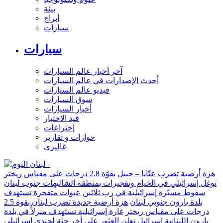
بيئة
أبراج
سيارات
سيارات
آخر أخبار عالم السيارات
أحدث الإصدارات في عالم السيارات
فيديو عالم السيارات
سوق السيارات
أخبار السيارات
قيد الاختبار
إختراعات
حوارات و تقارير
غاليري
هزة أرضية تضرب عنّايا – جبيل بقوّة 2.8 درجات على مقياس ريختر
توغل إسرائيلي في الخيام وتفجيرات بمنطقة الشاليهات جنوب لبنان
سقوط مسيّرة إسرائيلية في رب ثلاثين
عبوات متفجرة تستهدف
بلدة يارون جنوبي لبنان
هزة أرضية جديدة تضرب لبنان بقوة 2.5
درجات على مقياس ريختر
غارة إسرائيلية تستهدف منزلاً في بلدة
يارون اللبنانية
إسرائيل تعلن العثور على أخر جثة لجندي إسرائيلي