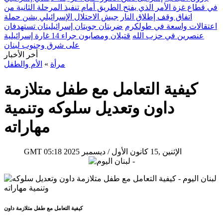
في قطاع غزة الأمر الذي يفتح الطريق أمام تنفيذ المرحلة الثانية من
اتفاق وقف إطلاق النار
جيش الاحتلال الإسرائيلي يشن حملة
اعتقالات واسعة في طولكرم
ضربتان جويتان إسرائيليتان تستهدفان
عنصرين في حزب الله
قتيلان ومصابون جراء 14 غارة إسرائيلية
على شرق وجنوب لبنان
أخر الأخبار
مرأة
»
الأم والطفل
كيفية التعامل مع طفل متلازمة
داون وتعديل سلوكه وتنمية
مهاراته
05:18 2025 الإثنين ,15 كانون الأول / ديسمبر
GMT
كيفية التعامل مع طفل متلازمة داون