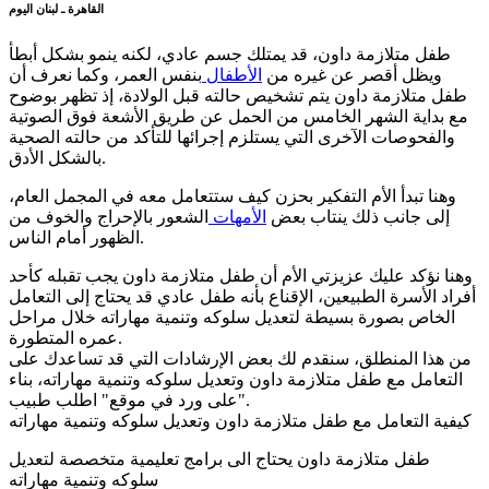
القاهرة ـ لبنان اليوم
طفل متلازمة داون، قد يمتلك جسم عادي، لكنه ينمو بشكل أبطأ
ويظل أقصر عن غيره من
الأطفال
بنفس العمر، وكما نعرف أن
طفل متلازمة داون يتم تشخيص حالته قبل الولادة، إذ تظهر بوضوح
مع بداية الشهر الخامس من الحمل عن طريق الأشعة فوق الصوتية
والفحوصات الآخرى التي يستلزم إجرائها للتأكد من حالته الصحية
بالشكل الأدق.
وهنا تبدأ الأم التفكير بحزن كيف ستتعامل معه في المجمل العام،
إلى جانب ذلك ينتاب بعض
الأمهات
الشعور بالإحراج والخوف من
الظهور أمام الناس.
وهنا نؤكد عليك عزيزتي الأم أن طفل متلازمة داون يجب تقبله كأحد
أفراد الأسرة الطبيعين، الإقناع بأنه طفل عادي قد يحتاج إلى التعامل
الخاص بصورة بسيطة لتعديل سلوكه وتنمية مهاراته خلال مراحل
عمره المتطورة.
من هذا المنطلق، سنقدم لك بعض الإرشادات التي قد تساعدك على
التعامل مع طفل متلازمة داون وتعديل سلوكه وتنمية مهاراته، بناء
على ورد في موقع" اطلب طبيب".
كيفية التعامل مع طفل متلازمة داون وتعديل سلوكه وتنمية مهاراته
طفل متلازمة داون يحتاج الى برامج تعليمية متخصصة لتعديل
سلوكه وتنمية مهاراته