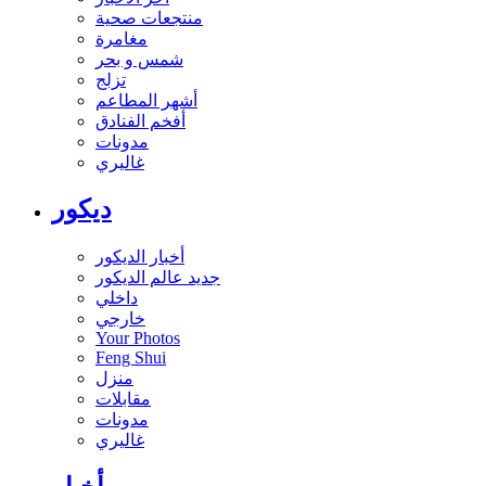
منتجعات صحية
مغامرة
شمس و بحر
تزلج
أشهر المطاعم
أفخم الفنادق
مدونات
غاليري
ديكور
أخبار الديكور
جديد عالم الديكور
داخلي
خارجي
Your Photos
Feng Shui
منزل
مقابلات
مدونات
غاليري