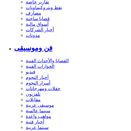
تقارير خاصة
نفط وبتروكيماويات
مصارف
قضايا ساخنة
أسواق مالية
أخبار الشركات
مدونات
فن وموسيقى
القضايا والأحداث الفنية
الحوارات الفنية
فيديو
أخبار النجوم
أسرار النجوم
حفلات ومهرجانات
تلفزيون
مقابلات
موسيقى عربية
سينما عالمية
مواهب واعدة
أخبار فنية
سينما عربية