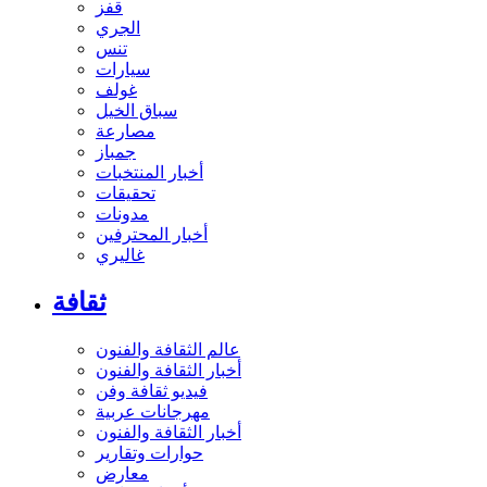
قفز
الجري
تنس
سيارات
غولف
سباق الخيل
مصارعة
جمباز
أخبار المنتخبات
تحقيقات
مدونات
أخبار المحترفين
غاليري
ثقافة
عالم الثقافة والفنون
أخبار الثقافة والفنون
فيديو ثقافة وفن
مهرجانات عربية
أخبار الثقافة والفنون
حوارات وتقارير
معارض