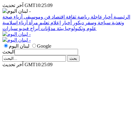
آخر تحديث GMT10:25:09
الرئيسية
أخبارعاجلة
رياضة
ثقافة
إقتصاد
فن وموسيقى
أزياء
صحة
وتغذية
سياحة وسفر
ديكور
أخبار
إعلام
تعليم
مرأة
أزياء إسلامية
علوم وتكنولوجيا
بيئة
مدوَّنات
أبراج
فيديو
سيارات
Google
لبنان اليوم
البحث
آخر تحديث GMT10:25:09