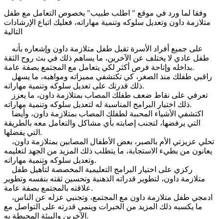
وفقا لما ورد في موقع " اطلب طبيب" بخصوص التعامل مع طفل
متلازمة داون وتعديل سلوكه وتنمية مهاراته، فعليك اتباع الإرشادات
التالية
على جميع أفراد الأسرة تقبل طفل متلازمة داون وإشعاره بأنه
طفل عادي لا يختلف عن الآخرين، ما يساهم ذلك في بث روح الثقة
بداخله وإتاحة فرص أكثر لكي يتعامل مع المجتمع بصفة عامة.
راقبي طفلك منذ الصغر، كي تكتشفي مميزاته ومواهبه، ما يسهل
ذلك قدرتك على تعديل سلوكه وتنمية مهاراته.
تعرفي على نقاط ضعف طفلك المصاب بمتلازمة داون، ما يعزز
ذلك اختيار البرامج المناسبة له لتعديل سلوكه وتنمية مهاراته.
اكتشفي الأشياء المحببة لطفلك المصاب بمتلازمة داون، وأيضا
التي يرفضها، لتجنب إصابته بأي مشاكل والتعامل معه بالطريقة
التي يفضلها.
تحلي عزيزتي الأم بالصبر، بعض الأطفال المصابين بمتلازمة داون،
يعانون من بطيء الاستجابة، ما يتطلب ذلك المزيد من الجهد لتعليمه
وتعديل سلوكه وتنمية مهاراته.
ركزي على اختيار البرامج التعليمية المخصصة لتأهيل طفل
متلازمة داون، لتطوير قدراته الذهنية وتحسين ثقته بنفسه وتطوير
علاقته بالمجتمع بصفة عامة.
ادمجي طفل متلازمة داون مع المجتمع، وتجنبي عزله عن الناس،
ما يكسبه ذلك المزيد من الخبرات وينمي قدرته على التواصل مع
الآخرين والبيئة المحيطة به.