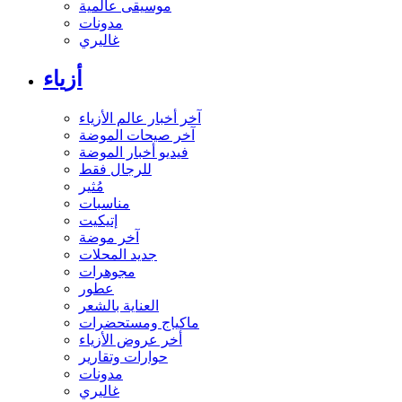
موسيقى عالمية
مدونات
غاليري
أزياء
آخر أخبار عالم الأزياء
آخر صيحات الموضة
فيديو أخبار الموضة
للرجال فقط
مُثير
مناسبات
إتيكيت
آخر موضة
جديد المحلات
مجوهرات
عطور
العناية بالشعر
ماكياج ومستحضرات
أخر عروض الأزياء
حوارات وتقارير
مدونات
غاليري