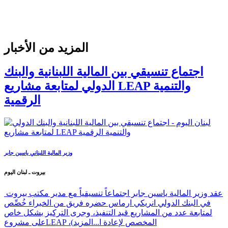
المزيد من الأخبار
اجتماع تنسيقي بين المالية اللبنانية والبنك
الدولي لمتابعة مشاريع LEAP والتنمية
الرقمية
وزير المالية اللبناني ياسين جابر
بيروت ـ لبنان اليوم
عقد وزير المالية ياسين جابر اجتماعاً تنسيقياً مع مدير مكتب بيروت
في البنك الدولي انريكي ارماس حضره فريق من الخبراء خُصِّص
لمتابعة عدد من المشاريع قيد التنفيذ، وجرى التركيز بشكل خاص
على مشروعLEAP ،(المخصص لإعادة ا...
المزيد