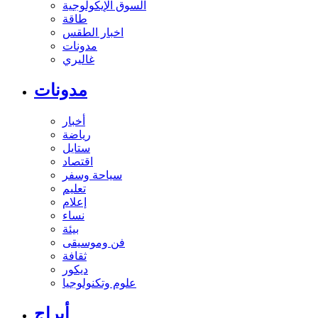
السوق الإيكولوجية
طاقة
اخبار الطقس
مدونات
غاليري
مدونات
أخبار
رياضة
ستايل
اقتصاد
سياحة وسفر
تعليم
إعلام
نساء
بيئة
فن وموسيقى
ثقافة
ديكور
علوم وتكنولوجيا
أبراج