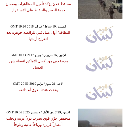
محافظ عدن يؤكد تأمين المظاهرات وضمان
حرية التعبير والحفاظ على الاستقرار
GMT 19:20 2018 السبت ,10 شباط / فبراير
البطاقة" أول عمل فني للراقصة جوهرة بعد
انفراج أزمتها
GMT 10:14 2017 الإثنين ,26 حزيران / يونيو
مدينة دبي من أفضل الأماكن لقضاء شهر
العسل
GMT 20:50 2019 الأحد ,21 تموز / يوليو
يحدث عندنا.. ذوق أم ذائقة
GMT 16:36 2025 الإثنين ,29 كانون الأول / ديسمبر
منخفض جوّي قوي يضرب دولاً عربية ويجلب
أمطاراً غزيرة ورياحاً عاتية وثلوجاً