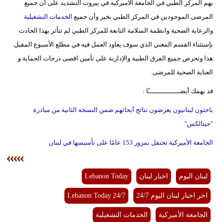
يهم المركز الطبي في الجامعة الأميركية في بيروت التشديد على أن جميع
مدوَّنات
المرضى الموجودين في المركز الطبي بخير وأن جميع
الخدمات التشغيلية
أبراج
والرعاية الصحية وانظمة السلامة التابعة للمركز الطبي لم تتأثر بهذا الحادث
بإستثناء القسم المعني الذي سوف يعاود العمل فيه في مطلع الأسبوع المقبل.
فيديو
هذا وتحرص جميع الفرق الطبية والإدارية على تأمين اقصى درجات الحماية و
سيارات
العناية الصحية للمرضى.
قد يهمك أيضــــــــــــــــًا :
باحثون لبنانيون يعرضون نتائج أبحاثهم ضمن النسخة الثانية من مبادرة
"جيتالكس"
الجامعة الأميركية تحتفل بمرور 153 عامًا على تأسيسها في لبنان
لبنان اليوم
اخبار لبنان
Lebanon Today
اخر اخبار لبنان اليوم 24/7
Lebanon Today 24/7
الجامعة الأميركية
الخدمات التشغيلية