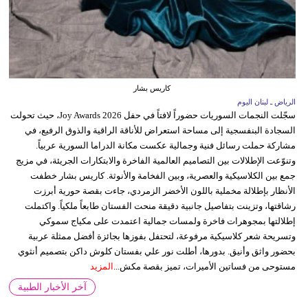
كاريس بشار
الرياض ـ لبنان اليوم
سجّلت النجمات السوريات حضوراً لافتاً في حفل Joy Awards 2026، حيث تحولت
السجادة البنفسجية إلى مساحة استعراض للأناقة الراقية والذوق الرفيع، في
مشاركة حملت رسائل فنية وجمالية عكست مكانة الدراما السورية عربياً.
وتنوّعت الإطلالات بين التصاميم العالمية الفاخرة والابتكارات الجريئة، في مزيج
جمع بين الكلاسيكية والعصرية، وبين الفخامة والأنوثة. كاريس بشار خطفت
الأنظار بإطلالة مخملية باللون الأخضر الزمردي، جاءت بقصة حورية أبرزت
رشاقتها، وتزينت بتفاصيل جانبية دقيقة منحت الفستان طابعاً ملكياً. واكتملت
إطلالتها بمجوهرات فاخرة ولمسات جمالية اعتمدت على مكياج سموكي
وتسريحة شعر كلاسيكية مرفوعة، لتحتفل بفوزها بجائزة أفضل ممثلة عربية
بحضور واثق وأنيق. بدورها، أطلت نور علي بفستان كلوش داكن بتصميم أنثوي
مستوحى من فساتين الأميرات، تميز بقصة مكش...
المزيد
آخر الأخبار الطبية