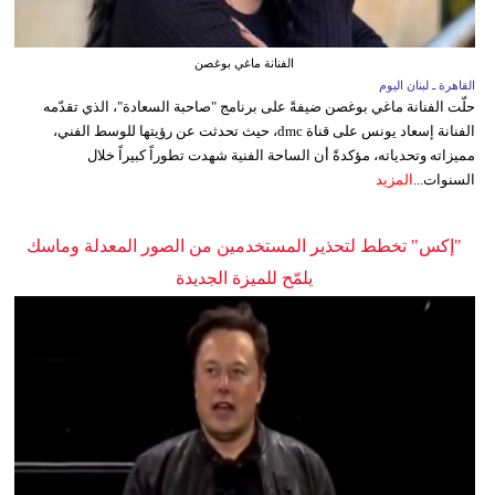
الفنانة ماغي بوغصن
القاهرة ـ لبنان اليوم
حلّت الفنانة ماغي بوغصن ضيفةً على برنامج "صاحبة السعادة"، الذي تقدّمه
الفنانة إسعاد يونس على قناة dmc، حيث تحدثت عن رؤيتها للوسط الفني،
مميزاته وتحدياته، مؤكدةً أن الساحة الفنية شهدت تطوراً كبيراً خلال
السنوات...
المزيد
"إكس" تخطط لتحذير المستخدمين من الصور المعدلة وماسك
يلمّح للميزة الجديدة