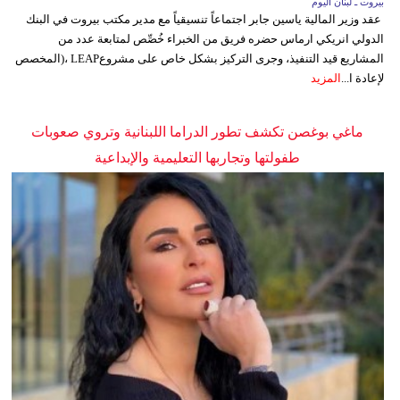
بيروت ـ لبنان اليوم
عقد وزير المالية ياسين جابر اجتماعاً تنسيقياً مع مدير مكتب بيروت في البنك
الدولي انريكي ارماس حضره فريق من الخبراء خُصِّص لمتابعة عدد من
المشاريع قيد التنفيذ، وجرى التركيز بشكل خاص على مشروعLEAP ،(المخصص
لإعادة ا...
المزيد
ماغي بوغصن تكشف تطور الدراما اللبنانية وتروي صعوبات
طفولتها وتجاربها التعليمية والإبداعية