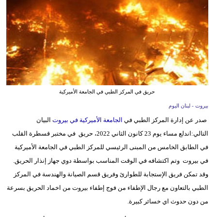
وسفر
ديكور
أخبار
إعلام
تعليم
حريق في المركز الطبي في الجامعة الأميركية
بيروت - لبنان اليوم
مرأة
صدر عن إدارة المركز الطبي في
الجامعة الأميركية في بيروت
البيان
أزياء
التالي:اندلع مساء يوم 23 كانون الثاني 2022، حريق في مختبر قسطرة القلب
إسلامية
في الطابق الخامس من المبنى الرئيسي للمركز الطبي في الجامعة الأميركية
في بيروت وتم اكتشافه في الوقت المناسب بواسطة دوي جهاز إنذار الحريق.
علوم
وقد تمكن فريق الإستجابة للطوارئ وفريق قسم الصيانة والهندسة في المركز
وتكنولوجيا
الطبي بالتعاون مع رجال الإطفاء من فوج إطفاء بيروت من اخماد الحريق بسرعة
بيئة
من دون حدوث اي خسائر كبيرة.