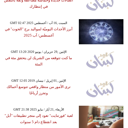
اتصالات جديدة وحماسة مضاعفة وثقة بالنفس
في إنتظارك
GMT 02:47 2025 السبت ,16 آب / أغسطس
أبرز الأحداث اليوميّة لمواليد برج "الحوت" في
أغسطس/ آب 2025
GMT 13:20 2020 الإثنين ,29 حزيران / يونيو
ما كنت تتوقعه من الشريك لن يتحقق مئة في
المئة
GMT 12:05 2019 الإثنين ,01 إبريل / نيسان
ترى الأمور من منظار واقعي تتوسع أعمالك
وتحرز أرباحًا
GMT 21:38 2025 الأربعاء ,21 أيار / مايو
لعبة "فورتنايت" تعود إلى متجر تطبيقات "أبل"
بعد انقطاع دام 5 سنوات