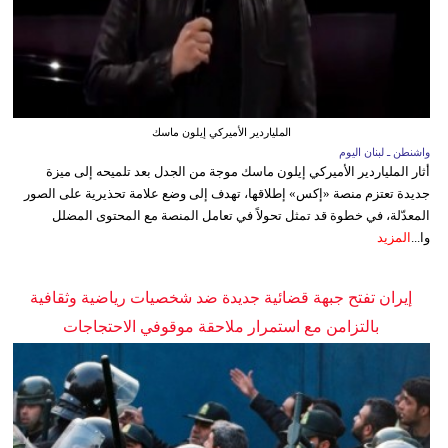
الملياردير الأميركي إيلون ماسك
واشنطن ـ لبنان اليوم
أثار الملياردير الأميركي إيلون ماسك موجة من الجدل بعد تلميحه إلى ميزة
جديدة تعتزم منصة «إكس» إطلاقها، تهدف إلى وضع علامة تحذيرية على الصور
المعدّلة، في خطوة قد تمثل تحولاً في تعامل المنصة مع المحتوى المضلل
وا...
المزيد
إيران تفتح جبهة قضائية جديدة ضد شخصيات رياضية وثقافية
بالتزامن مع استمرار ملاحقة موقوفي الاحتجاجات