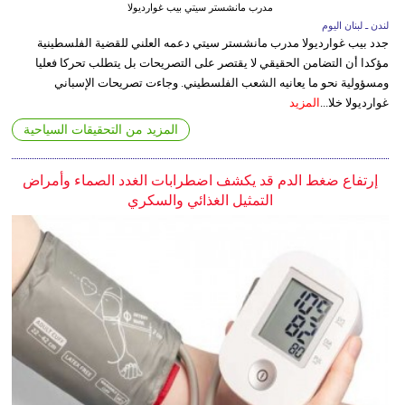
مدرب مانشستر سيتي بيب غوارديولا
لندن ـ لبنان اليوم
جدد بيب غوارديولا مدرب مانشستر سيتي دعمه العلني للقضية الفلسطينية
مؤكدا أن التضامن الحقيقي لا يقتصر على التصريحات بل يتطلب تحركا فعليا
ومسؤولية نحو ما يعانيه الشعب الفلسطيني. وجاءت تصريحات الإسباني
غوارديولا خلا...
المزيد
المزيد من التحقيقات السياحية
إرتفاع ضغط الدم قد يكشف اضطرابات الغدد الصماء وأمراض
التمثيل الغذائي والسكري