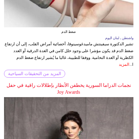
ضغط الدم
واشنطن ـ لبنان اليوم
تشير الدكتورة سيفينتش ماميدغوسينوفا، أخصائية أمراض القلب، إلى أن ارتفاع
ضغط الدم قد يكون مؤشرا على وجود خلل كامن في الغدة الدرقية أو الغدد
الكظرية أو الغدة النخامية. ووفقا للطبيبة، غالبا ما يُشير ارتفاع ضغط الدم
ا...
المزيد
المزيد من التحقيقات السياحية
نجمات الدراما السورية يخطفن الأنظار بإطلالات راقية في حفل
Joy Awards