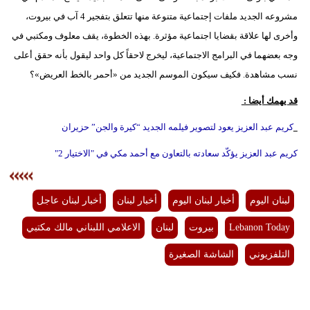
مدوَّنات
مشروعه الجديد ملفات إجتماعية متنوعة منها تتعلق بتفجير 4 آب في بيروت،
وأخرى لها علاقة بقضايا اجتماعية مؤثرة. بهذه الخطوة، يقف معلوف ومكتبي في
أبراج
وجه بعضهما في البرامج الاجتماعية، ليخرج لاحقاً كل واحد ليقول بأنه حقق أعلى
فيديو
نسب مشاهدة. فكيف سيكون الموسم الجديد من «أحمر بالخط العريض»؟
سيارات
قد يهمك أيضا :
كريم عبد العزيز يعود لتصوير فيلمه الجديد “كيرة والجن” حزيران
كريم عبد العزيز يؤكّد سعادته بالتعاون مع أحمد مكي في "الاختيار 2"
لبنان اليوم
أخبار لبنان اليوم
أخبار لبنان
أخبار لبنان عاجل
Lebanon Today
بيروت
لبنان
الاعلامي اللبناني مالك مكتبي
التلفزيوني
الشاشة الصغيرة