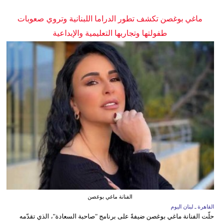
ماغي بوغصن تكشف تطور الدراما اللبنانية وتروي صعوبات
طفولتها وتجاربها التعليمية والإبداعية
الفنانة ماغي بوغصن
القاهرة ـ لبنان اليوم
حلّت الفنانة ماغي بوغصن ضيفةً على برنامج "صاحبة السعادة"، الذي تقدّمه