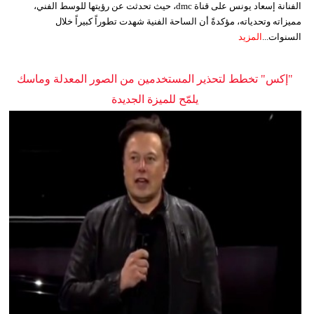
الفنانة إسعاد يونس على قناة dmc، حيث تحدثت عن رؤيتها للوسط الفني،
مميزاته وتحدياته، مؤكدةً أن الساحة الفنية شهدت تطوراً كبيراً خلال
السنوات...
المزيد
"إكس" تخطط لتحذير المستخدمين من الصور المعدلة وماسك
يلمّح للميزة الجديدة