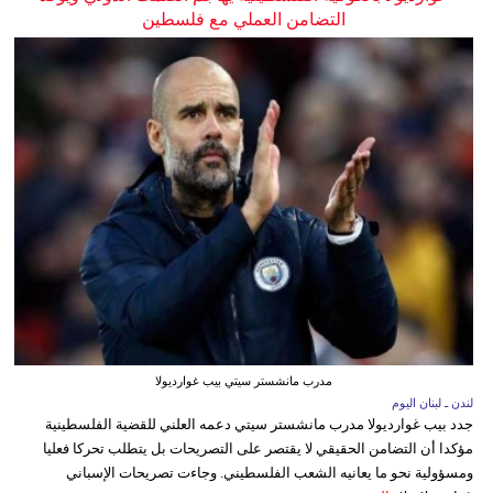
التضامن العملي مع فلسطين
مدرب مانشستر سيتي بيب غوارديولا
لندن ـ لبنان اليوم
جدد بيب غوارديولا مدرب مانشستر سيتي دعمه العلني للقضية الفلسطينية
مؤكدا أن التضامن الحقيقي لا يقتصر على التصريحات بل يتطلب تحركا فعليا
ومسؤولية نحو ما يعانيه الشعب الفلسطيني. وجاءت تصريحات الإسباني