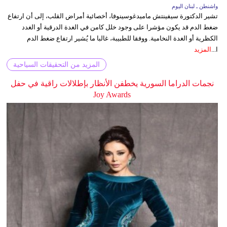
واشنطن ـ لبنان اليوم
تشير الدكتورة سيفينتش ماميدغوسينوفا، أخصائية أمراض القلب، إلى أن ارتفاع
ضغط الدم قد يكون مؤشرا على وجود خلل كامن في الغدة الدرقية أو الغدد
الكظرية أو الغدة النخامية. ووفقا للطبيبة، غالبا ما يُشير ارتفاع ضغط الدم
ا...
المزيد
المزيد من التحقيقات السياحية
نجمات الدراما السورية يخطفن الأنظار بإطلالات راقية في حفل
Joy Awards