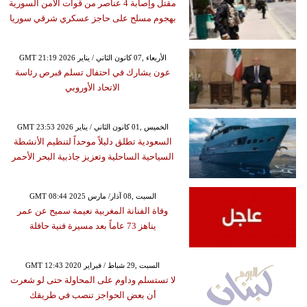
مقتل وإصابة 4 عناصر من قوات الأمن السورية
بهجوم مسلح على حاجز عسكري شرقي سوريا
GMT 21:19 2026 الأربعاء ,07 كانون الثاني / يناير
عون يشارك في احتفال تسلم قبرص رئاسة
الاتحاد الأوروبي
GMT 23:53 2026 الخميس ,01 كانون الثاني / يناير
السعودية تطلق دليلاً موحداً لتنظيم الأنشطة
السياحية الساحلية وتعزيز جاذبية البحر الأحمر
GMT 08:44 2025 السبت ,08 آذار/ مارس
وفاة الفنانة المغربية نعيمة سميح عن عمر
يناهز 73 عاماً بعد مسيرة فنية حافلة
GMT 12:43 2020 السبت ,29 شباط / فبراير
لا تستسلم وداوم على المحاولة حتى لو شعرت
أن بعض الحواجز تنصب في طريقك