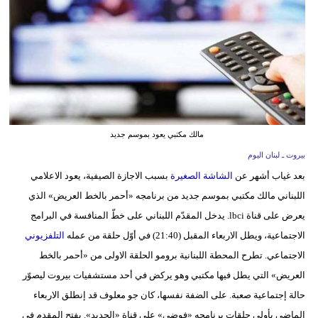
وسفر
ديكور
أخبار
إعلام
تعليم
مالك مكتبي يعود بموسم جديد
بيروت ـ لبنان اليوم
مرأة
بعد غياب أشهر عن
الشاشة الصغيرة
بسبب الاجازة الصيفية، يعود الاعلامي
أزياء
اللبناني مالك مكتبي بموسم جديد من برنامجه «أحمر بالخط العريض» الذي
إسلامية
يعرض على قناة lbci. يدخل المقدّم اللبناني على خطّ المنافسة في البرامج
الاجتماعية، ويطل الاربعاء المقبل (21:40) في أوّل حلقة من عمله
التلفزيوني
علوم
الاجتماعي. تطرح المحطة اللبنانية برومو الحلقة الاولى من «أحمر بالخط
وتكنولوجيا
العريض» التي يطل فيها مكتبي وهو يركض في أحد مستشفيات بيروت ليصوّر
بيئة
حالة إجتماعية صعبة. على الضفة نفسها، كان جو معلوف قد إنطلق الاربعاء
الماضي بأولى حلقات برنامجه «فوضى» على قناة «الجديد». يفتح المقدم في