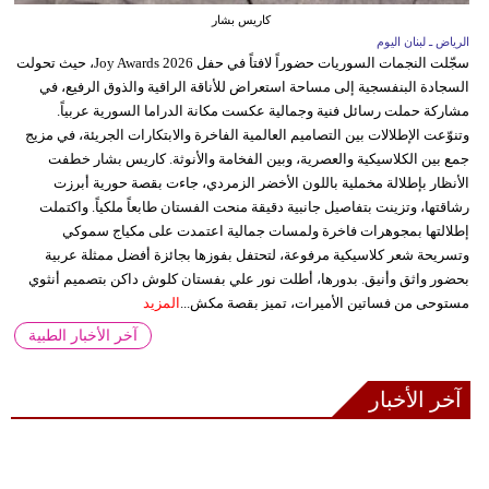
كاريس بشار
الرياض ـ لبنان اليوم
سجّلت النجمات السوريات حضوراً لافتاً في حفل Joy Awards 2026، حيث تحولت
السجادة البنفسجية إلى مساحة استعراض للأناقة الراقية والذوق الرفيع، في
مشاركة حملت رسائل فنية وجمالية عكست مكانة الدراما السورية عربياً.
وتنوّعت الإطلالات بين التصاميم العالمية الفاخرة والابتكارات الجريئة، في مزيج
جمع بين الكلاسيكية والعصرية، وبين الفخامة والأنوثة. كاريس بشار خطفت
الأنظار بإطلالة مخملية باللون الأخضر الزمردي، جاءت بقصة حورية أبرزت
رشاقتها، وتزينت بتفاصيل جانبية دقيقة منحت الفستان طابعاً ملكياً. واكتملت
إطلالتها بمجوهرات فاخرة ولمسات جمالية اعتمدت على مكياج سموكي
وتسريحة شعر كلاسيكية مرفوعة، لتحتفل بفوزها بجائزة أفضل ممثلة عربية
بحضور واثق وأنيق. بدورها، أطلت نور علي بفستان كلوش داكن بتصميم أنثوي
مستوحى من فساتين الأميرات، تميز بقصة مكش...
المزيد
آخر الأخبار الطبية
آخر الأخبار