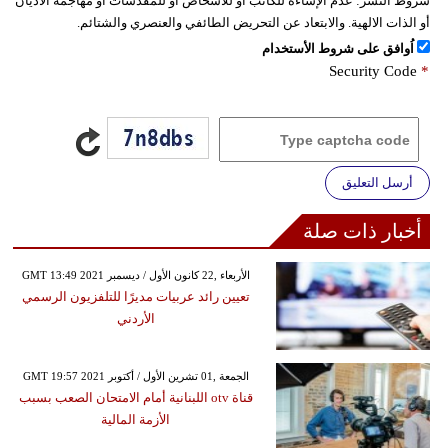
شروط النشر:
عدم الإساءة للكاتب أو للأشخاص أو للمقدسات أو مهاجمة الأديان
أو الذات الالهية. والابتعاد عن التحريض الطائفي والعنصري والشتائم.
اُوافق على شروط الأستخدام
Security Code
*
أرسل التعليق
أخبار ذات صلة
GMT 13:49 2021 الأربعاء ,22 كانون الأول / ديسمبر
تعيين رائد عربيات مديرًا للتلفزيون الرسمي
الأردني
GMT 19:57 2021 الجمعة ,01 تشرين الأول / أكتوبر
قناة otv اللبنانية أمام الامتحان الصعب بسبب
الأزمة المالية