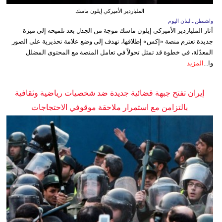
الملياردير الأميركي إيلون ماسك
واشنطن ـ لبنان اليوم
أثار الملياردير الأميركي إيلون ماسك موجة من الجدل بعد تلميحه إلى ميزة
جديدة تعتزم منصة «إكس» إطلاقها، تهدف إلى وضع علامة تحذيرية على الصور
المعدّلة، في خطوة قد تمثل تحولاً في تعامل المنصة مع المحتوى المضلل
وا...
المزيد
إيران تفتح جبهة قضائية جديدة ضد شخصيات رياضية وثقافية
بالتزامن مع استمرار ملاحقة موقوفي الاحتجاجات