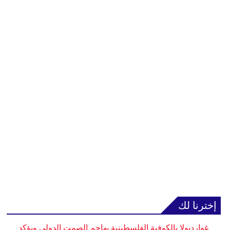
إخترنا لك
غوارديولا بالكوفية الفلسطينية يهاجم الصمت الدولي ويؤكد