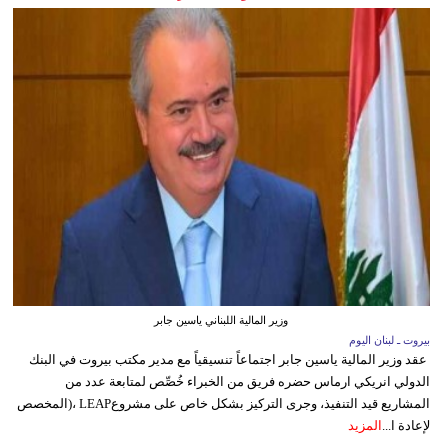
وزير المالية اللبناني ياسين جابر
بيروت ـ لبنان اليوم
عقد وزير المالية ياسين جابر اجتماعاً تنسيقياً مع مدير مكتب بيروت في البنك
الدولي انريكي ارماس حضره فريق من الخبراء خُصِّص لمتابعة عدد من
المشاريع قيد التنفيذ، وجرى التركيز بشكل خاص على مشروعLEAP ،(المخصص
لإعادة ا...
المزيد