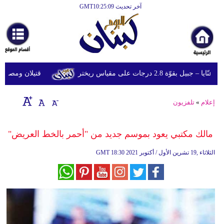
آخر تحديث GMT10:25:09
الرئيسية
أخبارعاجلة
رياضة
وّة 2.8 درجات على مقياس ريختر
قتيلان ومصابون جراء 14 غارة إسرائيلية على شرق و
ثقافة
إقتصاد
إعلام
»
تلفزيون
فن
مالك مكتبي يعود بموسم جديد من "أحمر بالخط العريض"
وموسيقى
18:30 2021 الثلاثاء ,19 تشرين الأول / أكتوبر
GMT
أزياء
صحة
وتغذية
سياحة