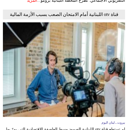
التلفزيوني الاجتماعي. تطرح المحطة اللبنانية برومو...
المزيد
قناة otv اللبنانية أمام الامتحان الصعب بسبب الأزمة المالية
بيروت ـ لبنان اليوم
لم تستطع قناة otv اللبنانية الصمود وسط العاصفة الاقتصادية التي يمرّ بها