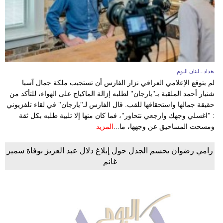
بغداد ـ لبنان اليوم
لم يتوقع الإعلامي العراقي نزار الفارس أن تستجيب ملكة جمال آسيا
شنيار أحمد الملقبة بـ"يارجان" لطلبه إزالة الماكياج على الهواء، للتأكد من
حقيقة جمالها واستحقاقها للقب. قال الفارس لـ"يارجان" في لقاء تلفزيوني
: "اغسلي وجهك وارجعي نتحاور"، فما كان منها إلا تلبية طلبه بكل ثقة
ومسحت المساحيق عن وجهها، ما...
المزيد
رامي رضوان يحسم الجدل حول إبلاغ دلال عبد العزيز بوفاة سمير
غانم