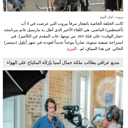
بيروت ـ لبنان اليوم
كانت الحلقة الخاصة بانفجار مرفأ بيروت التي عرضت في 4 آب
(أغسطس) الماضي، هي اللقاء الأخير الذي أطل به مارسيل غانم ببرنامجه
«صار الوقت» على قناة mtv. من يومها، غاب المقدم عن الكاميرا، في
استراحة صيفية سنوية، ضارباً موعداً جديداً لعودته في شهر أيلول (سبتمر)
الحالي. في هذا السياق، لم...
المزيد
مذيع عراقي يطالب ملكة جمال آسيا بإزالة المكياج على الهواء