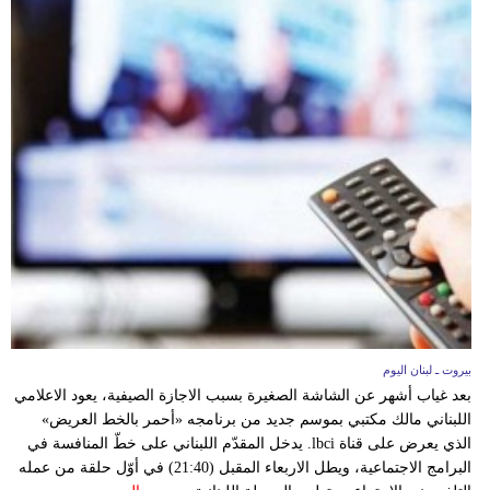
بيروت ـ لبنان اليوم
بعد غياب أشهر عن الشاشة الصغيرة بسبب الاجازة الصيفية، يعود الاعلامي
اللبناني مالك مكتبي بموسم جديد من برنامجه «أحمر بالخط العريض»
الذي يعرض على قناة lbci. يدخل المقدّم اللبناني على خطّ المنافسة في
البرامج الاجتماعية، ويطل الاربعاء المقبل (21:40) في أوّل حلقة من عمله