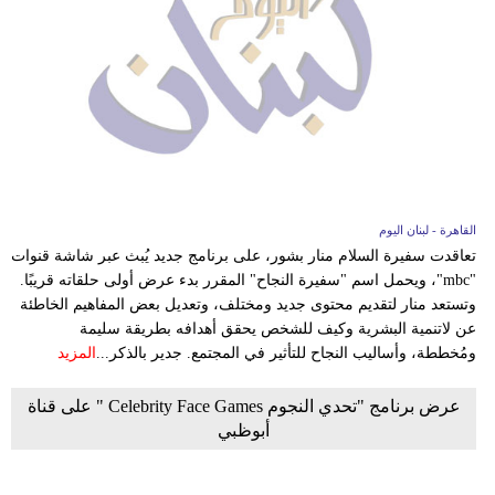
القاهرة - لبنان اليوم
تعاقدت سفيرة السلام منار بشور، على برنامج جديد يُبث عبر شاشة قنوات
"mbc"، ويحمل اسم "سفيرة النجاح" المقرر بدء عرض أولى حلقاته قريبًا.
وتستعد منار لتقديم محتوى جديد ومختلف، وتعديل بعض المفاهيم الخاطئة
عن لاتنمية البشرية وكيف للشخص يحقق أهدافه بطريقة سليمة
ومُخططة، وأساليب النجاح للتأثير في المجتمع. جدير بالذكر...
المزيد
عرض برنامج "تحدي النجوم Celebrity Face Games " على قناة
أبوظبي