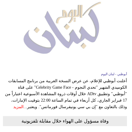
أبوظبي - لبنان اليوم
أعلنت أبوظبي للإعلام، عن عرض النسخة العربية من برنامج المسابقات
الكوميدي الشهير "تحدي النجوم - Celebrity Game Face" على قناة
"أبوظبي" وتطبيق ADtv خلال أوقات ذروة المشاهدة الأسبوعية اعتباراً من
17 فبراير الجاري، كل أربعاء في تمام الساعة 22:00 بتوقيت الإمارات،
وذلك بالتعاون مع "إن بي سي يونيفرسال فورماتس". ويعتبر...
المزيد
وفاة مسؤول على الهواء خلال مقابلة تلفزيونية