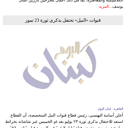
الكلاسيكية والمعاصرة، بما في ذلك أعمال مخرجين بارزين أمثال
يوسف...
المزيد
قنوات «النيل» تحتفل بذكرى ثورة 23 تموز
القاهرة - لبنان اليوم
أعلن أسامة البهنسي، رئيس قطاع قنوات النيل المتخصصة، أن القطاع
استعد للاحتفال بذكرى ثورة ٢٣ يوليو بعد غدٍ الخميس عبر شاشاته بخرائط
برامجية متميزة. وتعرض قناة "نايل لايڤ" في السهرة فيلم "ناصر ٥٦"