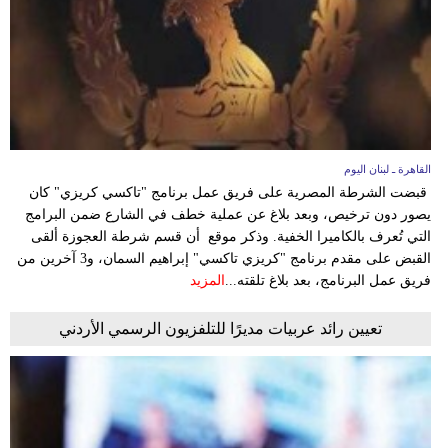
وسفر
ديكور
أخبار
إعلام
القاهرة ـ لبنان اليوم
تعليم
قبضت الشرطة المصرية على فريق عمل برنامج "تاكسي كريزي" كان
يصور دون ترخيص، وبعد بلاغ عن عملية خطف في الشارع ضمن البرامج
مرأة
التي تُعرف بالكاميرا الخفية. وذكر موقع أن قسم شرطة العجوزة ألقى
القبض على مقدم برنامج "كريزي تاكسي" إبراهيم السمان، و3 آخرين من
أزياء
فريق عمل البرنامج، بعد بلاغ تلقته...
المزيد
إسلامية
تعيين رائد عربيات مديرًا للتلفزيون الرسمي الأردني
علوم
وتكنولوجيا
بيئة