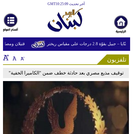
آخر تحديث GMT10:25:09
الرئيسية
أخبارعاجلة
رياضة
قوّة 2.8 درجات على مقياس ريختر
قتيلان ومصابون جراء 14 غارة إسرائيلية على شرق 
ثقافة
تلفزيون
إقتصاد
فن
توقيف مذيع مصري بعد حادثة خطف ضمن "الكاميرا الخفية"
وموسيقى
أزياء
صحة
وتغذية
سياحة