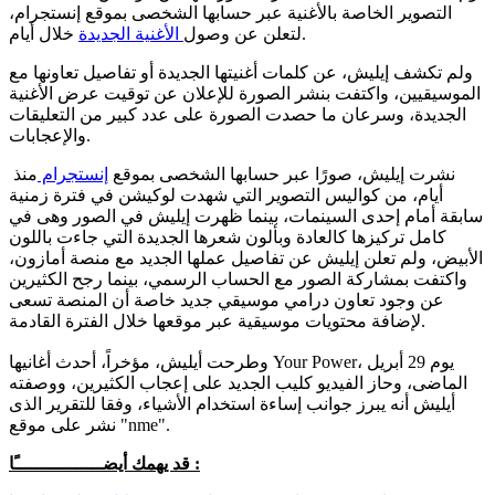
التصوير الخاصة بالأغنية عبر حسابها الشخصى بموقع إنستجرام،
خلال أيام.
لتعلن عن وصول
الأغنية الجديدة
ولم تكشف إيليش، عن كلمات أغنيتها الجديدة أو تفاصيل تعاونها مع
الموسيقيين، واكتفت بنشر الصورة للإعلان عن توقيت عرض الأغنية
الجديدة، وسرعان ما حصدت الصورة على عدد كبير من التعليقات
والإعجابات.
نشرت إيليش، صورًا عبر حسابها الشخصى بموقع
إنستجرام
منذ
أيام، من كواليس التصوير التي شهدت لوكيشن في فترة زمنية
سابقة أمام إحدى السينمات، بينما ظهرت إيليش في الصور وهى في
كامل تركيزها كالعادة وبألون شعرها الجديدة التي جاءت باللون
الأبيض، ولم تعلن إيليش عن تفاصيل عملها الجديد مع منصة أمازون،
واكتفت بمشاركة الصور مع الحساب الرسمي، بينما رجح الكثيرين
عن وجود تعاون درامي موسيقي جديد خاصة أن المنصة تسعى
لإضافة محتويات موسيقية عبر موقعها خلال الفترة القادمة.
وطرحت أيليش، مؤخراً، أحدث أغانيها Your Power، يوم 29 أبريل
الماضى، وحاز الفيديو كليب الجديد على إعجاب الكثيرين، ووصفته
أيليش أنه يبرز جوانب إساءة استخدام الأشياء، وفقا للتقرير الذى
نشر على موقع "nme".
قد يهمك أيضــــــــــــــــًا :