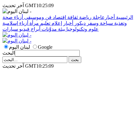
آخر تحديث GMT10:25:09
الرئيسية
أخبارعاجلة
رياضة
ثقافة
إقتصاد
فن وموسيقى
أزياء
صحة
وتغذية
سياحة وسفر
ديكور
أخبار
إعلام
تعليم
مرأة
أزياء إسلامية
علوم وتكنولوجيا
بيئة
مدوَّنات
أبراج
فيديو
سيارات
Google
لبنان اليوم
البحث
آخر تحديث GMT10:25:09