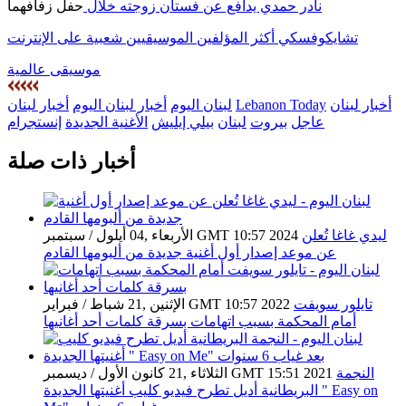
نادر حمدي يدافع عن فستان زوجته خلال
حفل زفافهما
تشايكوفسكي أكثر المؤلفين الموسيقيين شعبية على الإنترنت
موسيقى عالمية
أخبار لبنان
Lebanon Today
لبنان اليوم
أخبار لبنان اليوم
أخبار لبنان
عاجل
بيروت
لبنان
بيلي إيليش
الأغنية الجديدة
إنستجرام
أخبار ذات صلة
ليدي غاغا تُعلن
الأربعاء ,04 أيلول / سبتمبر GMT 10:57 2024
عن موعد إصدار أول أغنية جديدة من ألبومها القادم
تايلور سويفت
الإثنين ,21 شباط / فبراير GMT 10:57 2022
أمام المحكمة بسبب اتهامات بسرقة كلمات أحد أغانيها
النجمة
الثلاثاء ,21 كانون الأول / ديسمبر GMT 15:51 2021
البريطانية أديل تطرح فيديو كليب أغنيتها الجديدة " Easy on