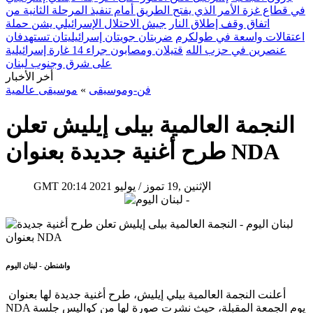
في قطاع غزة الأمر الذي يفتح الطريق أمام تنفيذ المرحلة الثانية من
اتفاق وقف إطلاق النار
جيش الاحتلال الإسرائيلي يشن حملة
اعتقالات واسعة في طولكرم
ضربتان جويتان إسرائيليتان تستهدفان
عنصرين في حزب الله
قتيلان ومصابون جراء 14 غارة إسرائيلية
على شرق وجنوب لبنان
أخر الأخبار
فن-وموسيقى
»
موسيقى عالمية
النجمة العالمية بيلى إيليش تعلن
طرح أغنية جديدة بعنوان NDA
20:14 2021 الإثنين ,19 تموز / يوليو
GMT
واشنطن - لبنان اليوم
أعلنت النجمة العالمية بيلي إيليش، طرح أغنية جديدة لها بعنوان
NDA يوم الجمعة المقبلة، حيث نشرت صورة لها من كواليس جلسة