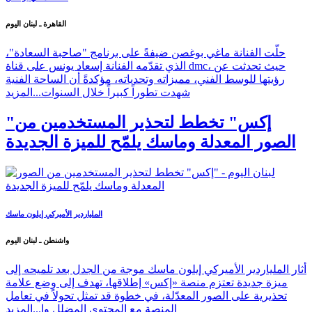
القاهرة ـ لبنان اليوم
حلّت الفنانة ماغي بوغصن ضيفةً على برنامج "صاحبة السعادة"،
الذي تقدّمه الفنانة إسعاد يونس على قناة dmc، حيث تحدثت عن
رؤيتها للوسط الفني، مميزاته وتحدياته، مؤكدةً أن الساحة الفنية
شهدت تطوراً كبيراً خلال السنوات...
المزيد
"إكس" تخطط لتحذير المستخدمين من
الصور المعدلة وماسك يلمّح للميزة الجديدة
الملياردير الأميركي إيلون ماسك
واشنطن ـ لبنان اليوم
أثار الملياردير الأميركي إيلون ماسك موجة من الجدل بعد تلميحه إلى
ميزة جديدة تعتزم منصة «إكس» إطلاقها، تهدف إلى وضع علامة
تحذيرية على الصور المعدّلة، في خطوة قد تمثل تحولاً في تعامل
المنصة مع المحتوى المضلل وا...
المزيد