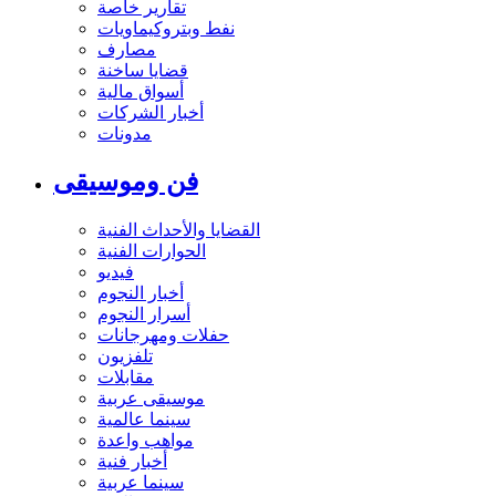
تقارير خاصة
نفط وبتروكيماويات
مصارف
قضايا ساخنة
أسواق مالية
أخبار الشركات
مدونات
فن وموسيقى
القضايا والأحداث الفنية
الحوارات الفنية
فيديو
أخبار النجوم
أسرار النجوم
حفلات ومهرجانات
تلفزيون
مقابلات
موسيقى عربية
سينما عالمية
مواهب واعدة
أخبار فنية
سينما عربية