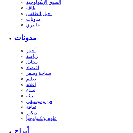
السوق الإيكولوجية
طاقة
اخبار الطقس
مدونات
غاليري
مدونات
أخبار
رياضة
ستايل
اقتصاد
سياحة وسفر
تعليم
إعلام
نساء
بيئة
فن وموسيقى
ثقافة
ديكور
علوم وتكنولوجيا
أبراج