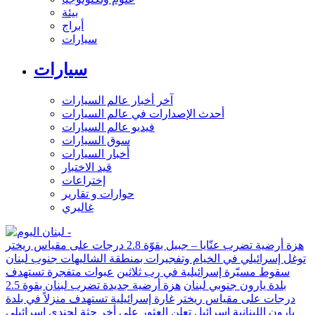
بيئة
أبراج
سيارات
سيارات
آخر أخبار عالم السيارات
أحدث الإصدارات في عالم السيارات
فيديو عالم السيارات
سوق السيارات
أخبار السيارات
قيد الاختبار
إختراعات
حوارات و تقارير
غاليري
هزة أرضية تضرب عنّايا – جبيل بقوّة 2.8 درجات على مقياس ريختر
توغل إسرائيلي في الخيام وتفجيرات بمنطقة الشاليهات جنوب لبنان
سقوط مسيّرة إسرائيلية في رب ثلاثين
عبوات متفجرة تستهدف
بلدة يارون جنوبي لبنان
هزة أرضية جديدة تضرب لبنان بقوة 2.5
درجات على مقياس ريختر
غارة إسرائيلية تستهدف منزلاً في بلدة
يارون اللبنانية
إسرائيل تعلن العثور على أخر جثة لجندي إسرائيلي