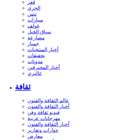
قفز
الجري
تنس
سيارات
غولف
سباق الخيل
مصارعة
جمباز
أخبار المنتخبات
تحقيقات
مدونات
أخبار المحترفين
غاليري
ثقافة
عالم الثقافة والفنون
أخبار الثقافة والفنون
فيديو ثقافة وفن
مهرجانات عربية
أخبار الثقافة والفنون
حوارات وتقارير
معارض