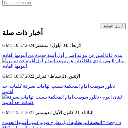
أرسل التعليق
أخبار ذات صلة
GMT 10:57 2024 الأربعاء ,04 أيلول / سبتمبر
ليدي غاغا تُعلن عن موعد إصدار أول أغنية جديدة من ألبومها القادم
GMT 10:57 2022 الإثنين ,21 شباط / فبراير
تايلور سويفت أمام المحكمة بسبب اتهامات بسرقة كلمات أحد
أغانيها
GMT 15:51 2021 الثلاثاء ,21 كانون الأول / ديسمبر
النجمة البريطانية أديل تطرح فيديو كليب أغنيتها الجديدة " Easy on
Me" بعد غياب 6 سنوات