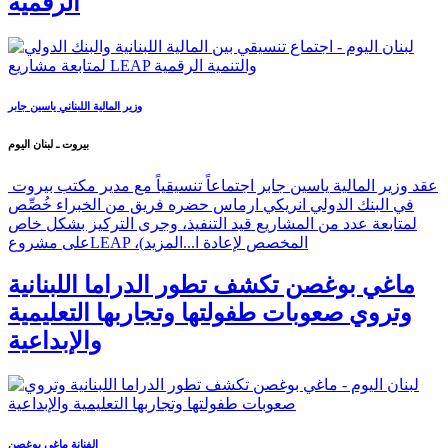
الرقمية
وزير المالية اللبناني ياسين جابر
بيروت ـ لبنان اليوم
عقد وزير المالية ياسين جابر اجتماعاً تنسيقياً مع مدير مكتب بيروت
في البنك الدولي انريكي ارماس حضره فريق من الخبراء خُصِّص
لمتابعة عدد من المشاريع قيد التنفيذ، وجرى التركيز بشكل خاص
على مشروعLEAP ،(المخصص لإعادة ا...
المزيد
ماغي بوغصن تكشف تطور الدراما اللبنانية
وتروي صعوبات طفولتها وتجاربها التعليمية
والإبداعية
الفنانة ماغي بوغصن