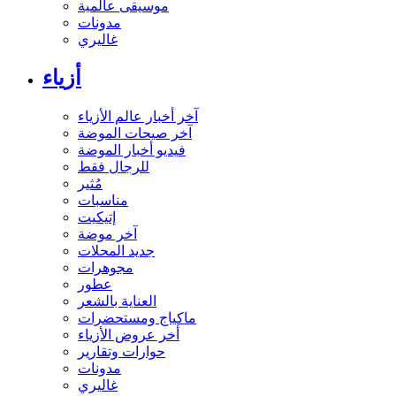
موسيقى عالمية
مدونات
غاليري
أزياء
آخر أخبار عالم الأزياء
آخر صيحات الموضة
فيديو أخبار الموضة
للرجال فقط
مُثير
مناسبات
إتيكيت
آخر موضة
جديد المحلات
مجوهرات
عطور
العناية بالشعر
ماكياج ومستحضرات
أخر عروض الأزياء
حوارات وتقارير
مدونات
غاليري