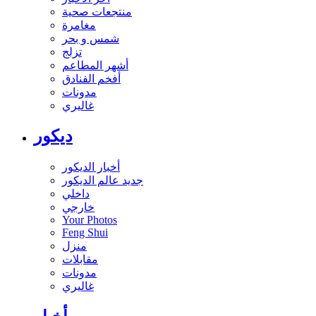
منتجعات صحية
مغامرة
شمس و بحر
تزلج
أشهر المطاعم
أفخم الفنادق
مدونات
غاليري
ديكور
أخبار الديكور
جديد عالم الديكور
داخلي
خارجي
Your Photos
Feng Shui
منزل
مقابلات
مدونات
غاليري