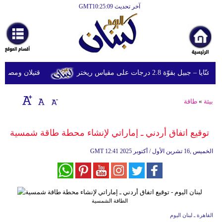
آخر تحديث GMT10:25:09
الرئيسية
أخبارعاجلة
رياضة
ل بقوّة 2.8 درجات على مقياس ريختر
قتيلان ومصابون جراء 14 غارة إسرائيلية على
ثقافة
إقتصاد
بيئة
»
طاقة
فن
توقيع اتفاق أردني ـ إماراتي لإنشاء محطة طاقة شمسية
وموسيقى
12:41 2025 الخميس ,16 تشرين الأول / أكتوبر
GMT
أزياء
صحة
وتغذية
الطاقة الشمسية
سياحة
القاهرة ـ لبنان اليوم