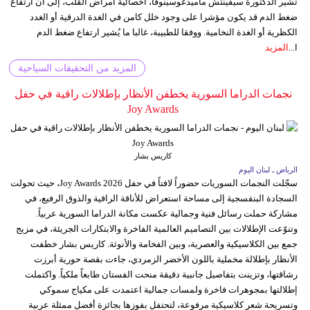
تشير الدكتورة سيفينتش ماميدغوسينوفا، أخصائية أمراض القلب، إلى أن ارتفاع
ضغط الدم قد يكون مؤشرا على وجود خلل كامن في الغدة الدرقية أو الغدد
الكظرية أو الغدة النخامية. ووفقا للطبيبة، غالبا ما يُشير ارتفاع ضغط الدم
ا...
المزيد
المزيد من التحقيقات السياحية
نجمات الدراما السورية يخطفن الأنظار بإطلالات راقية في حفل
Joy Awards
كاريس بشار
الرياض ـ لبنان اليوم
سجّلت النجمات السوريات حضوراً لافتاً في حفل Joy Awards 2026، حيث تحولت
السجادة البنفسجية إلى مساحة استعراض للأناقة الراقية والذوق الرفيع، في
مشاركة حملت رسائل فنية وجمالية عكست مكانة الدراما السورية عربياً.
وتنوّعت الإطلالات بين التصاميم العالمية الفاخرة والابتكارات الجريئة، في مزيج
جمع بين الكلاسيكية والعصرية، وبين الفخامة والأنوثة. كاريس بشار خطفت
الأنظار بإطلالة مخملية باللون الأخضر الزمردي، جاءت بقصة حورية أبرزت
رشاقتها، وتزينت بتفاصيل جانبية دقيقة منحت الفستان طابعاً ملكياً. واكتملت
إطلالتها بمجوهرات فاخرة ولمسات جمالية اعتمدت على مكياج سموكي
وتسريحة شعر كلاسيكية مرفوعة، لتحتفل بفوزها بجائزة أفضل ممثلة عربية