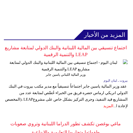
المزيد من الأخبار
اجتماع تنسيقي بين المالية اللبنانية والبنك الدولي لمتابعة مشاريع
LEAP والتنمية الرقمية
وزير المالية اللبناني ياسين جابر
بيروت ـ لبنان اليوم
عقد وزير المالية ياسين جابر اجتماعاً تنسيقياً مع مدير مكتب بيروت في البنك
الدولي انريكي ارماس حضره فريق من الخبراء خُصِّص لمتابعة عدد من
المشاريع قيد التنفيذ، وجرى التركيز بشكل خاص على مشروعLEAP ،(المخصص
لإعادة ا...
المزيد
ماغي بوغصن تكشف تطور الدراما اللبنانية وتروي صعوبات
طفولتها وتجاربها التعليمية والإبداعية