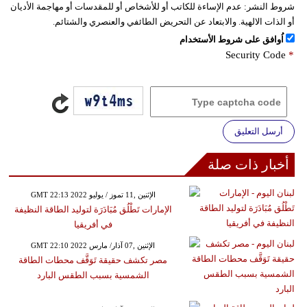
شروط النشر:
عدم الإساءة للكاتب أو للأشخاص أو للمقدسات أو مهاجمة الأديان
أو الذات الالهية. والابتعاد عن التحريض الطائفي والعنصري والشتائم.
اُوافق على شروط الأستخدام
Security Code
*
أرسل التعليق
أخبار ذات صلة
GMT 22:13 2022 الإثنين ,11 تموز / يوليو
الإمارات تَطْلُق مُبَادَرَة لتوليد الطاقة النظيفة
في أفريقيا
GMT 22:10 2022 الإثنين ,07 آذار/ مارس
مصر تكشف حقيقة تَوَقَّف محطات الطاقة
الشمسية بسبب الطقس البارد