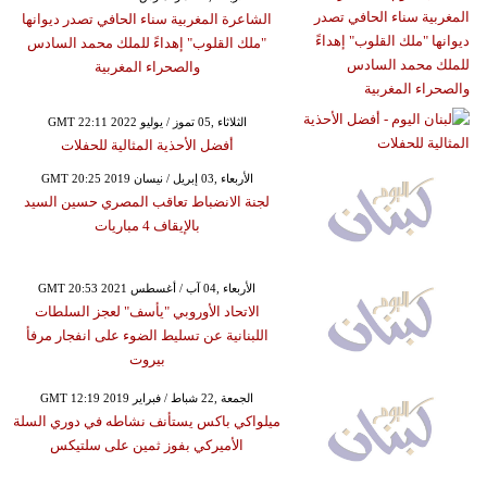
الشاعرة المغربية سناء الحافي تصدر ديوانها
"ملك القلوب" إهداءً للملك محمد السادس
والصحراء المغربية
GMT 22:11 2022 الثلاثاء ,05 تموز / يوليو
أفضل الأحذية المثالية للحفلات
GMT 20:25 2019 الأربعاء ,03 إبريل / نيسان
لجنة الانضباط تعاقب المصري حسين السيد
بالإيقاف 4 مباريات
GMT 20:53 2021 الأربعاء ,04 آب / أغسطس
الاتحاد الأوروبي "يأسف" لعجز السلطات
اللبنانية عن تسليط الضوء على انفجار مرفأ
بيروت
GMT 12:19 2019 الجمعة ,22 شباط / فبراير
ميلواكي باكس يستأنف نشاطه في دوري السلة
الأميركي بفوز ثمين على سلتيكس