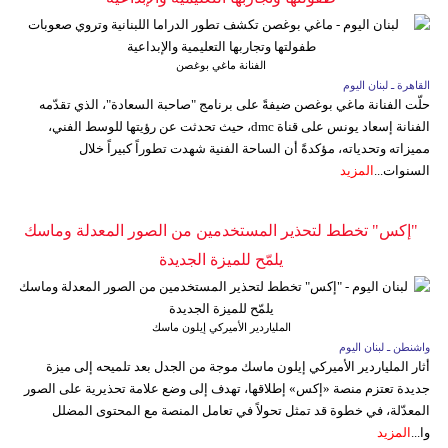
الفنانة ماغي بوغصن
القاهرة ـ لبنان اليوم
حلّت الفنانة ماغي بوغصن ضيفةً على برنامج "صاحبة السعادة"، الذي تقدّمه
الفنانة إسعاد يونس على قناة dmc، حيث تحدثت عن رؤيتها للوسط الفني،
مميزاته وتحدياته، مؤكدةً أن الساحة الفنية شهدت تطوراً كبيراً خلال
السنوات...
المزيد
"إكس" تخطط لتحذير المستخدمين من الصور المعدلة وماسك
يلمّح للميزة الجديدة
الملياردير الأميركي إيلون ماسك
واشنطن ـ لبنان اليوم
أثار الملياردير الأميركي إيلون ماسك موجة من الجدل بعد تلميحه إلى ميزة
جديدة تعتزم منصة «إكس» إطلاقها، تهدف إلى وضع علامة تحذيرية على الصور
المعدّلة، في خطوة قد تمثل تحولاً في تعامل المنصة مع المحتوى المضلل
وا...
المزيد