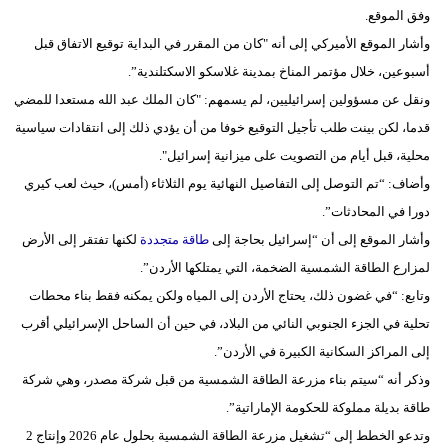
مدوَّنات
وفق الموقع.
وأشار الموقع الأميركي إلى أنه "كان من المقرر في البداية توقيع الاتفاق قبل
أبراج
أسبوعين، خلال مؤتمر المناخ بمدينة غلاسكو الاسكتلندية”.
ونقل عن مسؤولين إسرائيليين، لم يسمهم: "كان الملك عبد الله مستعدا للمضي
فيديو
قدما، لكن بينت طلب تأجيل التوقيع خوفا من أن يؤدي ذلك إلى انتقادات سياسية
سيارات
محلية، قبل أيام من التصويت على ميزانية إسرائيل".
وأضاف: “تم التوصل إلى التفاصيل النهائية يوم الثلاثاء (أمس)، حيث لعب كيري
دورا في المحادثات”.
وأشار الموقع إلى أن “إسرائيل بحاجة إلى
طاقة متجددة
لكنها تفتقر إلى الأرض
لمزارع الطاقة الشمسية الضخمة، التي يمتلكها الأردن”.
وتابع: “في غضون ذلك، يحتاج الأردن إلى المياه ولكن يمكنه فقط بناء محطات
تحلية في الجزء الجنوبي النائي من البلاد، في حين أن الساحل الإسرائيلي أقرب
إلى المراكز السكانية الكبيرة في الأردن”.
وذكر أنه “سيتم بناء مزرعة الطاقة الشمسية من قبل شركة مصدر، وهي شركة
طاقة بديلة مملوكة للحكومة الإماراتية”.
وتدعو الخطط إلى “تشغيل مزرعة الطاقة الشمسية بحلول عام 2026 وإنتاج 2