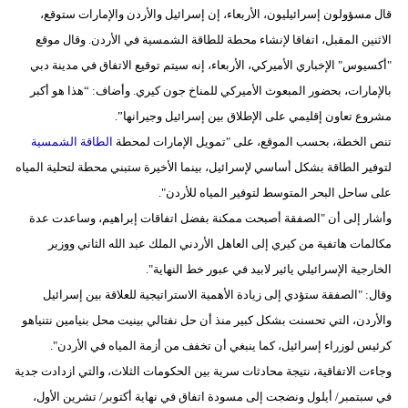
وسفر
قال مسؤولون إسرائيليون، الأربعاء، إن إسرائيل والأردن والإمارات ستوقع،
الاثنين المقبل، اتفاقا لإنشاء محطة للطاقة الشمسية في الأردن. وقال موقع
ديكور
"أكسيوس" الإخباري الأميركي، الأربعاء، إنه سيتم توقيع الاتفاق في مدينة دبي
أخبار
بالإمارات، بحضور المبعوث الأميركي للمناخ جون كيري. وأضاف: “هذا هو أكبر
مشروع تعاون إقليمي على الإطلاق بين إسرائيل وجيرانها”.
إعلام
تنص الخطة، بحسب الموقع، على "تمويل الإمارات لمحطة
الطاقة الشمسية
لتوفير الطاقة بشكل أساسي لإسرائيل، بينما الأخيرة ستبني محطة لتحلية المياه
تعليم
على ساحل البحر المتوسط لتوفير المياه للأردن".
مرأة
وأشار إلى أن "الصفقة أصبحت ممكنة بفضل اتفاقات إبراهيم، وساعدت عدة
مكالمات هاتفية من كيري إلى العاهل الأردني الملك عبد الله الثاني ووزير
أزياء
الخارجية الإسرائيلي يائير لابيد في عبور خط النهاية".
إسلامية
وقال: "الصفقة ستؤدي إلى زيادة الأهمية الاستراتيجية للعلاقة بين إسرائيل
علوم
والأردن، التي تحسنت بشكل كبير منذ أن حل نفتالي بينيت محل بنيامين نتنياهو
وتكنولوجيا
كرئيس لوزراء إسرائيل، كما ينبغي أن تخفف من أزمة المياه في الأردن".
وجاءت الاتفاقية، نتيجة محادثات سرية بين الحكومات الثلاث، والتي ازدادت جدية
بيئة
في سبتمبر/ أيلول ونضجت إلى مسودة اتفاق في نهاية أكتوبر/ تشرين الأول،