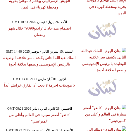
الجيش الإسرائيلي يهاجم 3 موانئ بحرية
ومحطة كهرباء في اليمن
GMT 10:51 2020 الأحد ,26 إبريل / نيسان
انضمام هند جاد لـ "راديو9090" خلال شهر
رمضان
GMT 14:48 2025 السبت ,15 تشرين الثاني / نوفمبر
الملك عبدالله الثاني يكشف سر علاقته الوطيدة
بالرئيس الإندونيسي ويصفها بعلاقة أخوة
GMT 13:46 2021 الإثنين ,01 آذار/ مارس
5 موديلات احزمة لا يجب أن تفارق خزانتكِ أبداً
GMT 08:21 2026 الخميس ,29 كانون الثاني / يناير
"تانغو" أصغر سيارة في العالم وأغلى من
"لمبرغيني"
GMT 18:22 2025 الأربعاء ,31 كانون الأول / ديسمبر