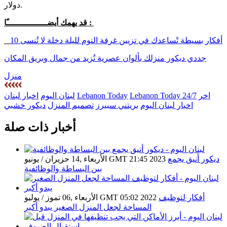
دولار.
قد يهمك أيضــــــــــــــــًا :
10 أفكار بسيطة تًساعدك في تزيين غرفة النوم لليلة دخلة لا تُنسى
جددي ديكور منزلك بألوان عصرية تُزيد من جمال وبريق المكان
منزل
اخر
Lebanon Today 24/7
Lebanon Today
لبنان اليوم
اخبار لبنان
اخبار لبنان اليوم
بريتني سبيرز
تصميم المنزل
ديكور خشبي
أخبار ذات صلة
ديكور أنيق يجمع
الأربعاء ,14 حزيران / يونيو GMT 21:45 2023
بين البساطة والوظائفية
أفكار لتوظيف
الأربعاء ,06 تموز / يوليو GMT 05:02 2022
المساحة لجعل المنزل الصغير يبدو أكبر