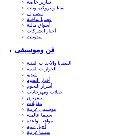
تقارير خاصة
نفط وبتروكيماويات
مصارف
قضايا ساخنة
أسواق مالية
أخبار الشركات
مدونات
فن وموسيقى
القضايا والأحداث الفنية
الحوارات الفنية
فيديو
أخبار النجوم
أسرار النجوم
حفلات ومهرجانات
تلفزيون
مقابلات
موسيقى عربية
سينما عالمية
مواهب واعدة
أخبار فنية
سينما عربية