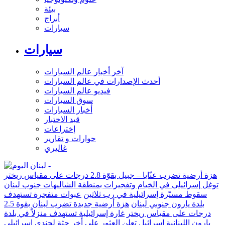
بيئة
أبراج
سيارات
سيارات
آخر أخبار عالم السيارات
أحدث الإصدارات في عالم السيارات
فيديو عالم السيارات
سوق السيارات
أخبار السيارات
قيد الاختبار
إختراعات
حوارات و تقارير
غاليري
هزة أرضية تضرب عنّايا – جبيل بقوّة 2.8 درجات على مقياس ريختر
توغل إسرائيلي في الخيام وتفجيرات بمنطقة الشاليهات جنوب لبنان
سقوط مسيّرة إسرائيلية في رب ثلاثين
عبوات متفجرة تستهدف
بلدة يارون جنوبي لبنان
هزة أرضية جديدة تضرب لبنان بقوة 2.5
درجات على مقياس ريختر
غارة إسرائيلية تستهدف منزلاً في بلدة
يارون اللبنانية
إسرائيل تعلن العثور على أخر جثة لجندي إسرائيلي