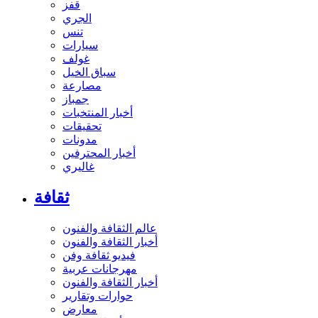
قفز
الجري
تنس
سيارات
غولف
سباق الخيل
مصارعة
جمباز
أخبار المنتخبات
تحقيقات
مدونات
أخبار المحترفين
غاليري
ثقافة
عالم الثقافة والفنون
أخبار الثقافة والفنون
فيديو ثقافة وفن
مهرجانات عربية
أخبار الثقافة والفنون
حوارات وتقارير
معارض