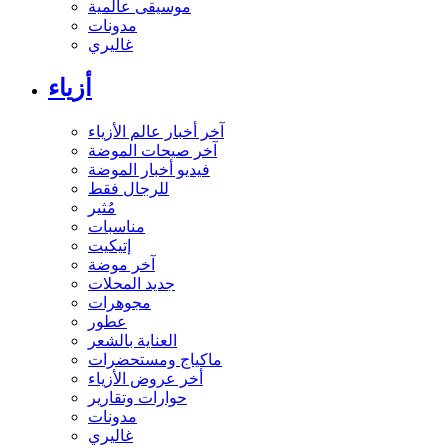
موسيقى عالمية
مدونات
غاليري
أزياء
آخر أخبار عالم الأزياء
آخر صيحات الموضة
فيديو أخبار الموضة
للرجال فقط
مُثير
مناسبات
إتيكيت
آخر موضة
جديد المحلات
مجوهرات
عطور
العناية بالشعر
ماكياج ومستحضرات
أخر عروض الأزياء
حوارات وتقارير
مدونات
غاليري