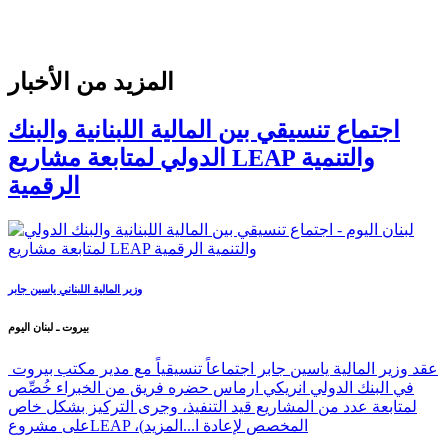
المزيد من الأخبار
اجتماع تنسيقي بين المالية اللبنانية والبنك
الدولي لمتابعة مشاريع LEAP والتنمية
الرقمية
وزير المالية اللبناني ياسين جابر
بيروت ـ لبنان اليوم
عقد وزير المالية ياسين جابر اجتماعاً تنسيقياً مع مدير مكتب بيروت
في البنك الدولي انريكي ارماس حضره فريق من الخبراء خُصِّص
لمتابعة عدد من المشاريع قيد التنفيذ، وجرى التركيز بشكل خاص
على مشروعLEAP ،(المخصص لإعادة ا...
المزيد