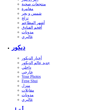
منتجعات صحية
مغامرة
شمس و بحر
تزلج
أشهر المطاعم
أفخم الفنادق
مدونات
غاليري
ديكور
أخبار الديكور
جديد عالم الديكور
داخلي
خارجي
Your Photos
Feng Shui
منزل
مقابلات
مدونات
غاليري