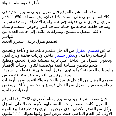
الأطراف ومنطقة شواء
وفقا لما نشره الموقع فإن منزل بريتني سبيرز الجديد في
كالاباساس مبني على مساحة 1.6 فدان، وهو بمساحة 11,650 قدم
مربع، ويحتوي على حديقة جميلة مترامية الأطراف ومنطقة شواء،
وساحة خلفية ضخمة مع حمام سباحة كبير، وحوض استحمام بمياه
دافئة، متصل بالمسبح، ومنزلقات مائية، إلى جانب العديد من
النوافير.
تصميم منزل بريتني سبيرز الجديد
أما عن
تصميم المنزل
من الداخل فيتميز بالفخامة والأناقة ويتضمن
أرضيات رخامية، و
ديكور خشبي
فاخر، وثريات فخمة ودرج أنيق،
ويحتوي المنزل من الداخل على غرفة معيشة كبيرة الحجم، ومطبخ
ضخم يتضمن مساحة أنيقة مخصصة لتناول وجبات الإفطار
والوجبات الخفيفة، كما يحتوي المنزل أيضا على غرفة طعام رسمية،
وجناح رئيسي للنوم ملحق به غرفة ملابس.
تصميم المنزل من الداخل فيتميز بالفخامة والأناقة ويتضمن أرضيات
رخامية تصميم المنزل من الداخل فيتميز بالفخامة والأناقة ويتضمن
أرضيات رخامية
وفقا لموقع TMZ، فإن صفقة شراء بريتني سبيرز وسام أصغري
للمنزل، كانت صفقة رابحة بالنسبة لهما لأنهما حصلا على المنزل
بأقل من السعر الأصلي الذي عرض به للبيع، بعد طرحه للبيع للمرة
الأولى في العام الماضي حيث عرض للبيع وقتها بحوالي 15.5 مليون