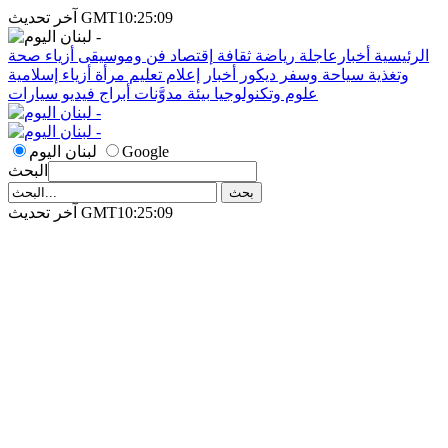
آخر تحديث GMT10:25:09
الرئيسية
أخبارعاجلة
رياضة
ثقافة
إقتصاد
فن وموسيقى
أزياء
صحة
وتغذية
سياحة وسفر
ديكور
أخبار
إعلام
تعليم
مرأة
أزياء إسلامية
علوم وتكنولوجيا
بيئة
مدوَّنات
أبراج
فيديو
سيارات
Google
لبنان اليوم
البحث
آخر تحديث GMT10:25:09