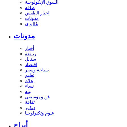
السوق الإيكولوجية
طاقة
اخبار الطقس
مدونات
غاليري
مدونات
أخبار
رياضة
ستايل
اقتصاد
سياحة وسفر
تعليم
إعلام
نساء
بيئة
فن وموسيقى
ثقافة
ديكور
علوم وتكنولوجيا
أبراج