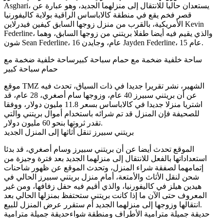
Asghari، يستعدان حاليا للانتقال إلى منزلهما الجديد، وهو عبارة عن
قصر فخم يقع في منطقة كالاباساس الراقية بولاية كاليفورنيا
الأمريكية، بالقرب من منزل زوجها السابق كيفين فيدرلاين Kevin
Federline، والذي يقيم فيه أيضا طفلا بريتني من زوجها السابق، وهما
شون Sean Federline، 16 عام، وجايدن Jayden Federline، 15 عام.
ساحة خلفية ضخمة مع حمام سباحة كبيرساحة خلفية ضخمة مع
حمام سباحة كبير
موقع TMZ الشهير، نشر تقريرا جديدا في ذات السياق، تحدث فيه
عن أن بريتني سبيرز 40 عام، وزوجها سام أصغري، 28 عام، قد
اشتريا منزلا جديدا في كالاباساس بسعر 11.8 مليون دولار، ووفقا
للصحيفة فإن المنزل قد تم شرائه باستخدام أموال بريتني والتي
تقدر ثروتها بنحو 60 مليون دولار.
بريتني سبيرز تنقل أثاثها إلى المنزل الجديد
الموقع تحدث أيضا عن أن بريتني سبيرز وسام أصغري، قد بدئا
استعداداتها بالفعل للانتقال إلى منزلهما الجديد بعد فترة وجيزة من
إتمامهما لصفقة شراء المنزل، وتحدث الموقع عن ظهور شاحنات
شحن لنقل الأثاث والأمتعة، أمام منزل بريتني سبيرز الحالي في
هيدين هيلز في كاليفورنيا، والذي أقيم فيه حفل زفافها، ومن غير
المعروف حتى الآن ما إذا كانت بريتني ستحتفظ بمنزلها الحالي بعد
انتقالها وزوجها إلى منزلهما الجديد أم ستقرر عرض المنزل للبيع.
حديقة جميلة مترامية الأطراف ومنطقة شواءحديقة جميلة مترامية