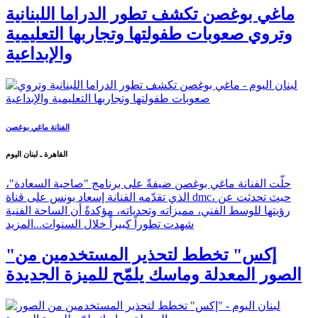
ماغي بوغصن تكشف تطور الدراما اللبنانية
وتروي صعوبات طفولتها وتجاربها التعليمية
والإبداعية
الفنانة ماغي بوغصن
القاهرة ـ لبنان اليوم
حلّت الفنانة ماغي بوغصن ضيفةً على برنامج "صاحبة السعادة"،
الذي تقدّمه الفنانة إسعاد يونس على قناة dmc، حيث تحدثت عن
رؤيتها للوسط الفني، مميزاته وتحدياته، مؤكدةً أن الساحة الفنية
شهدت تطوراً كبيراً خلال السنوات...
المزيد
"إكس" تخطط لتحذير المستخدمين من
الصور المعدلة وماسك يلمّح للميزة الجديدة