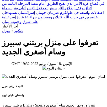
في قطاع غزة الأمر الذي يفتح الطريق أمام تنفيذ المرحلة الثانية من
اتفاق وقف إطلاق النار
جيش الاحتلال الإسرائيلي يشن حملة
اعتقالات واسعة في طولكرم
ضربتان جويتان إسرائيليتان تستهدفان
عنصرين في حزب الله
قتيلان ومصابون جراء 14 غارة إسرائيلية
على شرق وجنوب لبنان
أخر الأخبار
ديكور
»
منزل
تعرفوا على منزل بريتني سبيرز
وسام أصغري الجديد
19:32 2022 الإثنين ,18 تموز / يوليو
GMT
النجمة بريتني سبيرز
واشنطن - لبنان اليوم
بريتني سبيرز Britney Spears وزوجها الجديد سام أصغري Sam