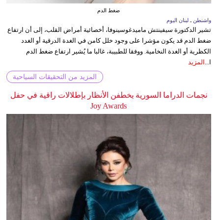
ضغط الدم
واشنطن ـ لبنان اليوم
تشير الدكتورة سيفينتش ماميدغوسينوفا، أخصائية أمراض القلب، إلى أن ارتفاع
ضغط الدم قد يكون مؤشرا على وجود خلل كامن في الغدة الدرقية أو الغدد
الكظرية أو الغدة النخامية. ووفقا للطبيبة، غالبا ما يُشير ارتفاع ضغط الدم
ا...
المزيد
المزيد من التحقيقات السياحية
نجمات الدراما السورية يخطفن الأنظار بإطلالات راقية في حفل
Joy Awards