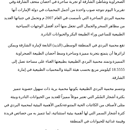
الصحراوية وشاطئ الشارقة أو تجربة ساحرة في أحضان متحف الشارقة.وفي
مدوَّنات
تقريرنا اليوم نتوجه صوب واحدة من أجمل المحميات في دولة الإمارات أنها
أبراج
محمية البردي الساحرة التي تأسست في العام 2007 م وتحمل في جنباتها العديد
من مظاهر السحر والجمال التي تجعل منها أحد أفضل الوجهات السياحية
فيديو
الطبيعية للساعين وراء الطبيعة البكر والحيوانات النادرة.
سيارات
تقع محمية البردي في المنطقة الوسطى (الذيد) التابعة لإمارة الشارقة ويمكن
لزائرها أن يتمتع بتجربة مميزة وساحرة وسط أحضان الطبيعة الصحراوية
المميزة.وتمتد محمية البردي الطبيعية بطبيعتها الغناء على مساحة تصل إلى
18.5555 كيلومتر مربع بحسب هيئة البيئة والمحميات الطبيعية في إمارة
الشارقة.
وتتسم محمية البردي الطبيعية بكونها محمية برية ذات سهول حصوية تتميز
بكثرة أشجار السّمُر التي تعتبر موئلاً مميزاً للعديد من الحيوانات النادرة وبيئة
مثلى لأصناف من الكائنات الحية المتنوعةتكمن الأهمية البيئية لمحمية البردي في
كثرة أشجار السمر التي لها أهمية بيئية استثنائية، لما تتميز به من خصائص فريدة
وقيمة غذائية للحيوانات في المنطقة