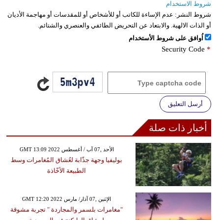
شروط الاستخدام
شروط النشر:
عدم الإساءة للكاتب أو للأشخاص أو للمقدسات أو مهاجمة الأديان
أو الذات الالهية. والابتعاد عن التحريض الطائفي والعنصري والشتائم.
اُوافق على شروط الأستخدام
Security Code
*
أرسل التعليق
أخبار ذات صلة
GMT 13:09 2022 الأحد ,07 آب / أغسطس
بوليفيا وجهة جذّابة لعُشاق المُغامرات وسط
الطبيعة الأخّاذة
GMT 12:20 2022 الإثنين ,07 آذار/ مارس
"مغامرات بلسمر والمجاردة " تجربة مشوقة