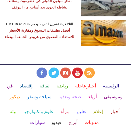
مطار سيئون الدولي في حضرموت يستأنف
نشاطه الجوي بعد أسابيع من التوقف
GMT 18:48 2025 الثلاثاء ,25 تشرين الثاني / نوفمبر
أفضل تطبيقات التسوق ومقارنة الأسعار
للاستفادة القصوى من عروض الجمعة البيضاء
الرئيسية
أخبارعاجلة
رياضة
ثقافة
إقتصاد
فن
وموسيقى
أزياء
صحة وتغذية
سياحة وسفر
ديكور
أخبار
إعلام
تعليم
مرأة
علوم وتكنولوجيا
بيئة
مدونات
أبراج
فيديو
سيارات