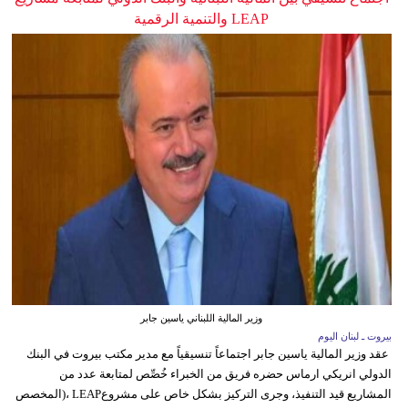
LEAP والتنمية الرقمية
وزير المالية اللبناني ياسين جابر
بيروت ـ لبنان اليوم
عقد وزير المالية ياسين جابر اجتماعاً تنسيقياً مع مدير مكتب بيروت في البنك
الدولي انريكي ارماس حضره فريق من الخبراء خُصِّص لمتابعة عدد من
المشاريع قيد التنفيذ، وجرى التركيز بشكل خاص على مشروعLEAP ،(المخصص