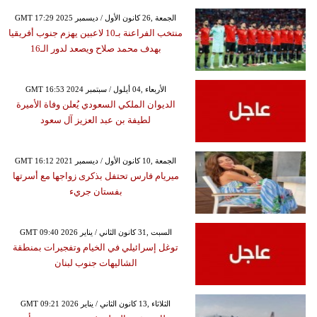
GMT 17:29 2025 الجمعة ,26 كانون الأول / ديسمبر
منتخب الفراعنة بـ10 لاعبين يهزم جنوب أفريقيا
بهدف محمد صلاح ويصعد لدور الـ16
GMT 16:53 2024 الأربعاء ,04 أيلول / سبتمبر
الديوان الملكي السعودي يُعلن وفاة الأميرة
لطيفة بن عبد العزيز آل سعود
GMT 16:12 2021 الجمعة ,10 كانون الأول / ديسمبر
ميريام فارس تحتفل بذكرى زواجها مع أسرتها
بفستان جريء
GMT 09:40 2026 السبت ,31 كانون الثاني / يناير
توغل إسرائيلي في الخيام وتفجيرات بمنطقة
الشاليهات جنوب لبنان
GMT 09:21 2026 الثلاثاء ,13 كانون الثاني / يناير