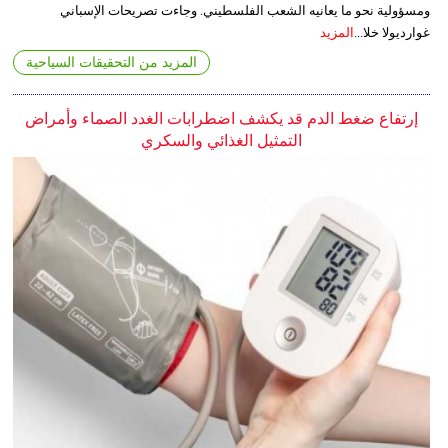
ومسؤولية نحو ما يعانيه الشعب الفلسطيني. وجاءت تصريحات الإسباني
غوارديولا خلا...
المزيد
المزيد من التحقيقات السياحية
إرتفاع ضغط الدم قد يكشف اضطرابات الغدد الصماء وأمراض
التمثيل الغذائي والسكري