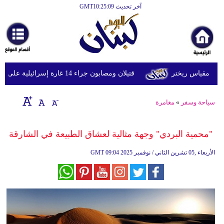
آخر تحديث GMT10:25:09
الرئيسية
أخبارعاجلة
رياضة
قتيلان ومصابون جراء 14 غارة إسرائيلية على شرق وجنوب لبنان
ثقافة
إقتصاد
سياحة وسفر
»
مغامرة
فن
"محمية البردي" وجهة مثالية لعشاق الطبيعة في الشارقة
وموسيقى
09:04 2025 الأربعاء ,05 تشرين الثاني / نوفمبر
GMT
أزياء
صحة
وتغذية
سياحة