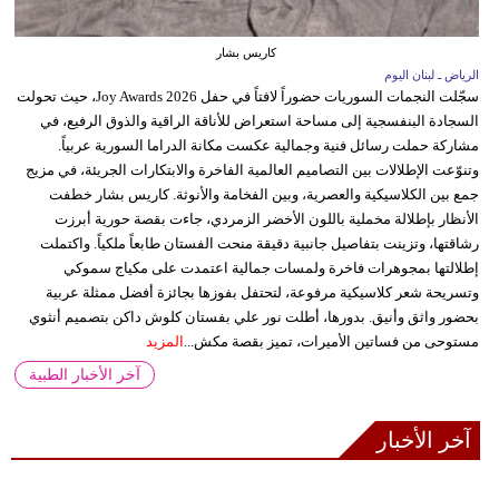
كاريس بشار
الرياض ـ لبنان اليوم
سجّلت النجمات السوريات حضوراً لافتاً في حفل Joy Awards 2026، حيث تحولت
السجادة البنفسجية إلى مساحة استعراض للأناقة الراقية والذوق الرفيع، في
مشاركة حملت رسائل فنية وجمالية عكست مكانة الدراما السورية عربياً.
وتنوّعت الإطلالات بين التصاميم العالمية الفاخرة والابتكارات الجريئة، في مزيج
جمع بين الكلاسيكية والعصرية، وبين الفخامة والأنوثة. كاريس بشار خطفت
الأنظار بإطلالة مخملية باللون الأخضر الزمردي، جاءت بقصة حورية أبرزت
رشاقتها، وتزينت بتفاصيل جانبية دقيقة منحت الفستان طابعاً ملكياً. واكتملت
إطلالتها بمجوهرات فاخرة ولمسات جمالية اعتمدت على مكياج سموكي
وتسريحة شعر كلاسيكية مرفوعة، لتحتفل بفوزها بجائزة أفضل ممثلة عربية
بحضور واثق وأنيق. بدورها، أطلت نور علي بفستان كلوش داكن بتصميم أنثوي
مستوحى من فساتين الأميرات، تميز بقصة مكش...
المزيد
آخر الأخبار الطبية
آخر الأخبار