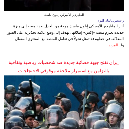
الملياردير الأميركي إيلون ماسك
واشنطن ـ لبنان اليوم
أثار الملياردير الأميركي إيلون ماسك موجة من الجدل بعد تلميحه إلى ميزة
جديدة تعتزم منصة «إكس» إطلاقها، تهدف إلى وضع علامة تحذيرية على الصور
المعدّلة، في خطوة قد تمثل تحولاً في تعامل المنصة مع المحتوى المضلل
وا...
المزيد
إيران تفتح جبهة قضائية جديدة ضد شخصيات رياضية وثقافية
بالتزامن مع استمرار ملاحقة موقوفي الاحتجاجات