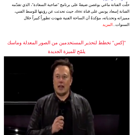
حلّت الفنانة ماغي بوغصن ضيفةً على برنامج "صاحبة السعادة"، الذي تقدّمه
الفنانة إسعاد يونس على قناة dmc، حيث تحدثت عن رؤيتها للوسط الفني،
مميزاته وتحدياته، مؤكدةً أن الساحة الفنية شهدت تطوراً كبيراً خلال
السنوات...
المزيد
"إكس" تخطط لتحذير المستخدمين من الصور المعدلة وماسك
يلمّح للميزة الجديدة