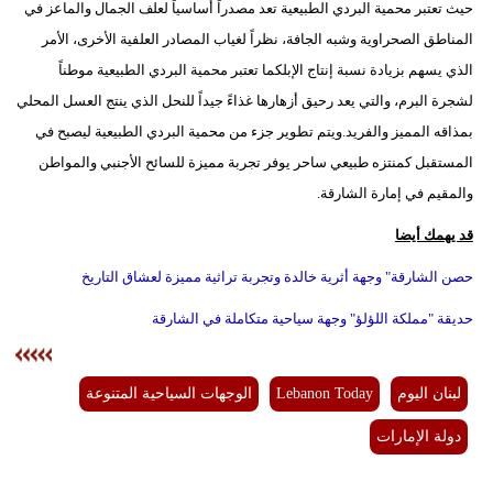
حيث تعتبر محمية البردي الطبيعية تعد مصدراً أساسياً لعلف الجمال والماعز في
المناطق الصحراوية وشبه الجافة، نظراً لغياب المصادر العلفية الأخرى، الأمر
الذي يسهم بزيادة نسبة إنتاج الإبلكما تعتبر محمية البردي الطبيعية موطناً
لشجرة البرم، والتي يعد رحيق أزهارها غذاءً جيداً للنحل الذي ينتج العسل المحلي
بمذاقه المميز والفريد.ويتم تطوير جزء من محمية البردي الطبيعية ليصبح في
المستقبل كمنتزه طبيعي ساحر يوفر تجربة مميزة للسائح الأجنبي والمواطن
والمقيم في إمارة الشارقة.
قد يهمك أيضا
حصن الشارقة" وجهة أثرية خالدة وتجربة تراثية مميزة لعشاق التاريخ
حديقة "مملكة اللؤلؤ" وجهة سياحية متكاملة في الشارقة
لبنان اليوم
Lebanon Today
الوجهات السياحية المتنوعة
دولة الإمارات