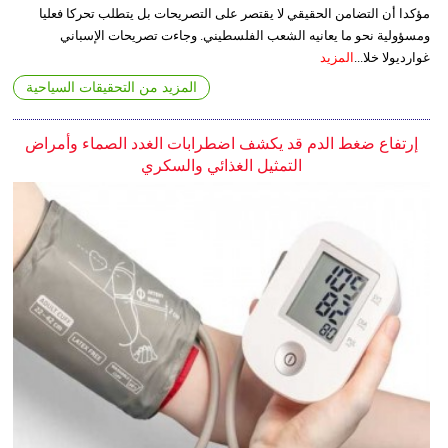
مؤكدا أن التضامن الحقيقي لا يقتصر على التصريحات بل يتطلب تحركا فعليا
ومسؤولية نحو ما يعانيه الشعب الفلسطيني. وجاءت تصريحات الإسباني
غوارديولا خلا...
المزيد
المزيد من التحقيقات السياحية
إرتفاع ضغط الدم قد يكشف اضطرابات الغدد الصماء وأمراض
التمثيل الغذائي والسكري