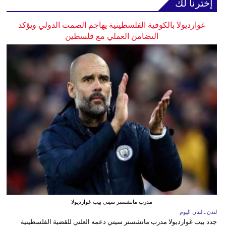
إخترنا لك
غوارديولا بالكوفية الفلسطينية يهاجم الصمت الدولي ويؤكد
التضامن العملي مع فلسطين
مدرب مانشستر سيتي بيب غوارديولا
لندن ـ لبنان اليوم
جدد بيب غوارديولا مدرب مانشستر سيتي دعمه العلني للقضية الفلسطينية