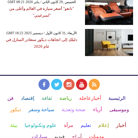
GMT 08:21 2026 الخميس ,29 كانون الثاني / يناير
"تانغو" أصغر سيارة في العالم وأغلى من
"لمبرغيني"
GMT 18:22 2025 الأربعاء ,31 كانون الأول / ديسمبر
دليلكِ إلى اتجاهات ديكور ستغادر المنازل في
عام 2026
الرئيسية
أخبارعاجلة
رياضة
ثقافة
إقتصاد
فن
وموسيقى
أزياء
صحة وتغذية
سياحة وسفر
ديكور
أخبار
إعلام
تعليم
مرأة
علوم وتكنولوجيا
بيئة
مدونات
أبراج
فيديو
سيارات