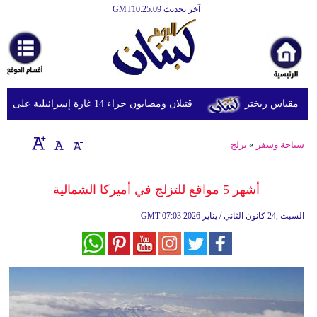
آخر تحديث GMT10:25:09
الرئيسية
أخبارعاجلة
رياضة
قتيلان ومصابون جراء 14 غارة إسرائيلية على شرق وجنوب لبنان
ثقافة
إقتصاد
سياحة وسفر
»
تزلج
فن
أشهر 5 مواقع للتزلج في أميركا الشمالية
وموسيقى
07:03 2026 السبت ,24 كانون الثاني / يناير
GMT
أزياء
صحة
وتغذية
سياحة