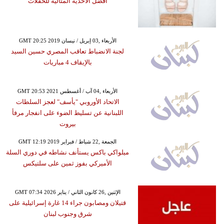
أفضل الأحذية المثالية للحفلات
GMT 20:25 2019 الأربعاء ,03 إبريل / نيسان
لجنة الانضباط تعاقب المصري حسين السيد
بالإيقاف 4 مباريات
GMT 20:53 2021 الأربعاء ,04 آب / أغسطس
الاتحاد الأوروبي "يأسف" لعجز السلطات
اللبنانية عن تسليط الضوء على انفجار مرفأ
بيروت
GMT 12:19 2019 الجمعة ,22 شباط / فبراير
ميلواكي باكس يستأنف نشاطه في دوري السلة
الأميركي بفوز ثمين على سلتيكس
GMT 07:34 2026 الإثنين ,26 كانون الثاني / يناير
قتيلان ومصابون جراء 14 غارة إسرائيلية على
شرق وجنوب لبنان