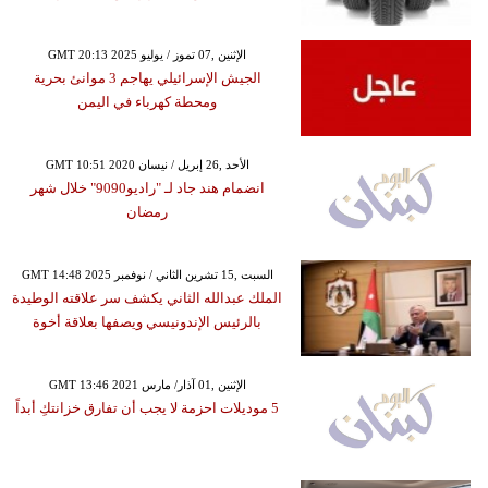
GMT 20:13 2025 الإثنين ,07 تموز / يوليو
الجيش الإسرائيلي يهاجم 3 موانئ بحرية
ومحطة كهرباء في اليمن
GMT 10:51 2020 الأحد ,26 إبريل / نيسان
انضمام هند جاد لـ "راديو9090" خلال شهر
رمضان
GMT 14:48 2025 السبت ,15 تشرين الثاني / نوفمبر
الملك عبدالله الثاني يكشف سر علاقته الوطيدة
بالرئيس الإندونيسي ويصفها بعلاقة أخوة
GMT 13:46 2021 الإثنين ,01 آذار/ مارس
5 موديلات احزمة لا يجب أن تفارق خزانتكِ أبداً