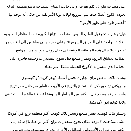
على مساحة تبلغ 30 كلم تقريبا، وإلى جانب اتساع المساحة تزهو منطقة التزلج
بجودة الثلوج أيضا؛ حيث يتم الترويج لولاية يوتا الأمريكية من خلال أنه يوجد بها
"أعظم ثلوج على ظهر الأرض".
فيل: يعتبر منتجع فيل القلب النابض لمنطقة التزلج الكبيرة ذات المناظر الطبيعية
الخلابة الواقعة على الطريق السريع 70 وعلى بعد حوالي ساعتين إلى الغرب من
"دنفر"، ولا تزال هذه المنطقة الواقعة في جبال روكي ماونتن من المواقع
المثالية لعشاق التزلج، ويمتاز منتجع فيل بتنوع المنحدرات وخدمة فاخرة على
الجبل، الذي تنتشر به الأكواخ الجميلة بشكل غير معتاد.
وهناك ثلاث مناطق تزلج مجاورة تحمل أسماء "بيفر كريك" و"كيستون"
و"بريكنريدج"، ويمكن الاستمتاع بالتزلج في الأربعة مناطق من خلال ممر تزلج
واحد، ويزخر منتجع فيل بالكثير من المناظر المتنوعة لقضاء عطلة تزلج رائعة في
ولاية كولورادو الأمريكية.
ويسلر بلاك كومب: يعتبر منتجع ويسلر بلاك كومب أكبر منطقة تزلج في أمريكا
الشمالية؛ حيث لا يوجد مكان يحوي منحدرات تزلج أكثر من هنا، بالإضافة إلى
الكثير من خيارات الأنشطة والفعاليات الأخرى، وتوافر مجموعة متنوعة من