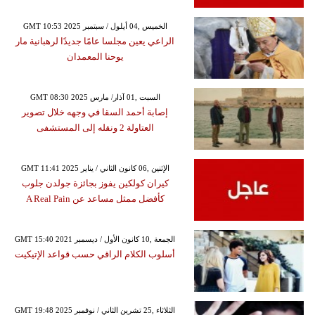
GMT 10:53 2025 الخميس ,04 أيلول / سبتمبر
الراعي يعين مجلسا عامًا جديدًا لرهبانية مار
يوحنا المعمدان
GMT 08:30 2025 السبت ,01 آذار/ مارس
إصابة أحمد السقا في وجهه خلال تصوير
العتاولة 2 ونقله إلى المستشفى
GMT 11:41 2025 الإثنين ,06 كانون الثاني / يناير
كيران كولكين يفوز بجائزة جولدن جلوب
كأفضل ممثل مساعد عن A Real Pain
GMT 15:40 2021 الجمعة ,10 كانون الأول / ديسمبر
أسلوب الكلام الراقي حسب قواعد الإتيكيت
GMT 19:48 2025 الثلاثاء ,25 تشرين الثاني / نوفمبر