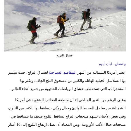
وسفر
ديكور
أخبار
إعلام
تعليم
عشاق التزلج
واشنطن - لبنان اليوم
مرأة
تعتبر أمريكا الشمالية من أشهر
المقاصد السياحية
لعشاق التزلج؛ حيث تنتشر
أزياء
بها السلاسل الجبلية الهائلة والكثير من مسحوق الثلج الجاف، وتكثر بها
إسلامية
المنحدرات، التي تستقطب عشاق الرياضات الشتوية من جميع أنحاء العالم.
وعلى الرغم من التغير المناخي إلا أن منطقة العجائب الشتوية في أمريكا
علوم
الشمالية بين ساحل المحيط الهادئ وجبال روكي يتساقط بها الكثير من الثلوج،
وتكنولوجيا
وفي بعض الأحيان تشهد منتجعات التزلج تساقط الثلوج ضعف ما يتساقط في
بيئة
منتجعات جبال الألب الأوروبية، ومن المعتاد أن يصل ارتفاع الثلوج إلى 10 أمتار