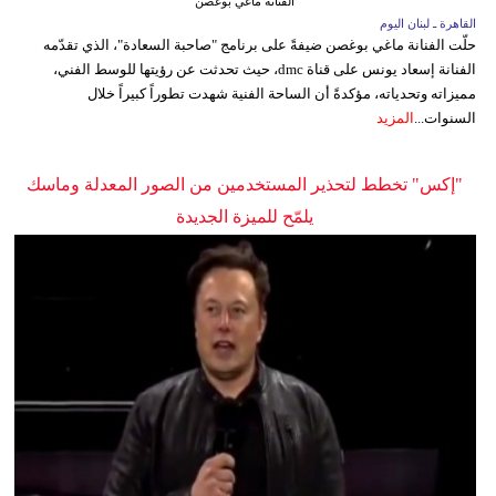
الفنانة ماغي بوغصن
القاهرة ـ لبنان اليوم
حلّت الفنانة ماغي بوغصن ضيفةً على برنامج "صاحبة السعادة"، الذي تقدّمه
الفنانة إسعاد يونس على قناة dmc، حيث تحدثت عن رؤيتها للوسط الفني،
مميزاته وتحدياته، مؤكدةً أن الساحة الفنية شهدت تطوراً كبيراً خلال
السنوات...
المزيد
"إكس" تخطط لتحذير المستخدمين من الصور المعدلة وماسك
يلمّح للميزة الجديدة