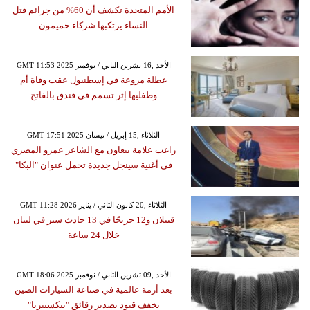
الأمم المتحدة تكشف أن 60% من جرائم قتل
النساء يرتكبها شركاء حميمون
GMT 11:53 2025 الأحد ,16 تشرين الثاني / نوفمبر
عطلة مروعة في إسطنبول عقب وفاة أم
وطفليها إثر تسمم في فندق بالفاتح
GMT 17:51 2025 الثلاثاء ,15 إبريل / نيسان
راغب علامة يتعاون مع الشاعر عمرو المصري
في أغنية سينجل جديدة تحمل عنوان "البكا"
GMT 11:28 2026 الثلاثاء ,20 كانون الثاني / يناير
قتيلان و12 جريحًا في 13 حادث سير في لبنان
خلال 24 ساعة
GMT 18:06 2025 الأحد ,09 تشرين الثاني / نوفمبر
بعد أزمة عالمية في صناعة السيارات الصين
تخفف قيود تصدير رقائق "نيكسبيريا"