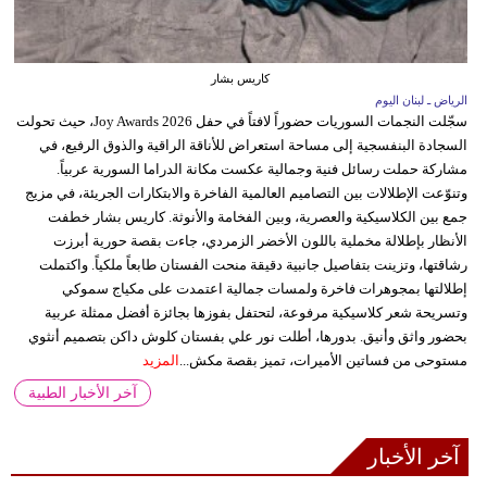
كاريس بشار
الرياض ـ لبنان اليوم
سجّلت النجمات السوريات حضوراً لافتاً في حفل Joy Awards 2026، حيث تحولت
السجادة البنفسجية إلى مساحة استعراض للأناقة الراقية والذوق الرفيع، في
مشاركة حملت رسائل فنية وجمالية عكست مكانة الدراما السورية عربياً.
وتنوّعت الإطلالات بين التصاميم العالمية الفاخرة والابتكارات الجريئة، في مزيج
جمع بين الكلاسيكية والعصرية، وبين الفخامة والأنوثة. كاريس بشار خطفت
الأنظار بإطلالة مخملية باللون الأخضر الزمردي، جاءت بقصة حورية أبرزت
رشاقتها، وتزينت بتفاصيل جانبية دقيقة منحت الفستان طابعاً ملكياً. واكتملت
إطلالتها بمجوهرات فاخرة ولمسات جمالية اعتمدت على مكياج سموكي
وتسريحة شعر كلاسيكية مرفوعة، لتحتفل بفوزها بجائزة أفضل ممثلة عربية
بحضور واثق وأنيق. بدورها، أطلت نور علي بفستان كلوش داكن بتصميم أنثوي
مستوحى من فساتين الأميرات، تميز بقصة مكش...
المزيد
آخر الأخبار الطبية
آخر الأخبار