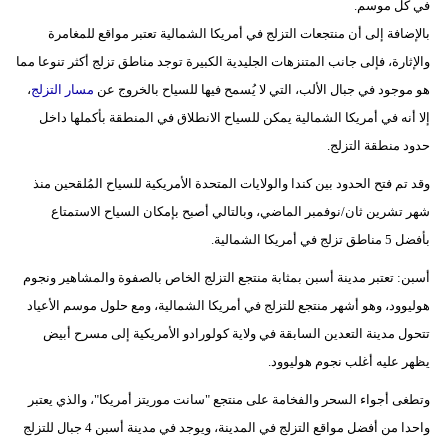
في كل موسم.
مدوَّنات
بالإضافة إلى أن منتجعات التزلج في أمريكا الشمالية تعتبر مواقع للمغامرة
أبراج
والإثارة، فإلى جانب المتنزهات الجليدية الكبيرة توجد مناطق تزلج أكثر تنوعا مما
هو موجود في جبال الألب، التي لا يُسمح فيها للسياح بالخروج عن
مسار التزلج
،
فيديو
إلا أنه في أمريكا الشمالية يمكن للسياح الانطلاق في المنطقة بأكملها داخل
سيارات
حدود منطقة التزلج.
وقد تم فتح الحدود بين كندا والولايات المتحدة الأمريكية للسياح المُلقحين منذ
شهر تشرين ثان/نوفمبر الماضي، وبالتالي أصبح بإمكان السياح الاستمتاع
بأفضل 5 مناطق تزلج في أمريكا الشمالية.
أسبن: تعتبر مدينة أسبن بمثابة منتجع التزلج الخاص بالصفوة والمشاهير ونجوم
هوليوود، وهو أشهر منتجع للتزلج في أمريكا الشمالية، ومع حلول موسم الأعياد
تتحول مدينة التعدين السابقة في ولاية كولورادو الأمريكية إلى مسرح أبيض
يظهر عليه أغلب نجوم هوليوود.
وتطغى أجواء السحر والفخامة على منتجع "سانت موريتز أمريكا"، والذي يعتبر
واحدا من أفضل مواقع التزلج في المدينة، ويوجد في مدينة أسبن 4 جبال للتزلج