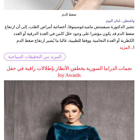
ضغط الدم
واشنطن ـ لبنان اليوم
تشير الدكتورة سيفينتش ماميدغوسينوفا، أخصائية أمراض القلب، إلى أن ارتفاع
ضغط الدم قد يكون مؤشرا على وجود خلل كامن في الغدة الدرقية أو الغدد
الكظرية أو الغدة النخامية. ووفقا للطبيبة، غالبا ما يُشير ارتفاع ضغط الدم
ا...
المزيد
المزيد من التحقيقات السياحية
نجمات الدراما السورية يخطفن الأنظار بإطلالات راقية في حفل
Joy Awards