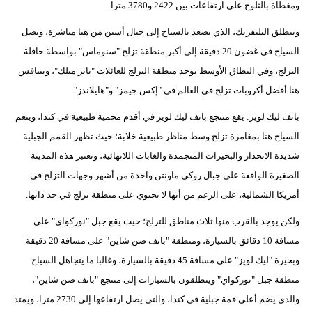
ومغطاة بالثلوج على ارتفاعات بين 2422 و3780 مترا.
وينطلق التليفريك، الذي يصعد بالسياح إلى جبال أسبن من هنا مباشرة، ويصل
السياح في غضون 20 دقيقة إلى أكبر منطقة تزلج "سنوماس" بواسطة حافلة
التزلج، وفي النطاق الأوسط توجد منطقة التزلج للعائلات "باتر ميلك"، ويتنافس
هنا أفضل أكروبات تزلج في العالم في "إكس جيمز" و"هايلاندز".
بانف ليك لويز: يقع منتجع بانف ليك لويز في أقدم محمية طبيعية في كندا، وينعم
السياح هنا بمغامرة تزلج وسط مناظر طبيعية خلابة؛ حيث تظهر القمم الجبلية
شديدة الانحدار والبحيرات المتجمدة والغابات اللانهائية، وتعتبر هذه المدينة
الصغيرة الواقعة على جبال روكي ماونتن واحدة من أشهر وجهات التزلج في
أمريكا الشمالية، على الرغم من أنها لا تحتوي على منطقة تزلج في حد ذاتها.
ولكن يوجد بالقرب منها ثلاث مناطق للتزلج؛ حيث يقع جبل "نوركواي" على
مسافة 10 دقائق بالسيارة، ومنطقة "بانف صن شاين" على مسافة 20 دقيقة
وبحيرة "ليك لويز" على مسافة 45 دقيقة بالسيارة، وغالبا ما يتجاهل السياح
منطقة جبل "نوركواي" وينطلقون بالسيارات إلى منتجع "بانف صن شاين"،
والذي يضم أعلى قمة جبلية في كندا، والتي يصل ارتفاعها إلى 2730 مترا، ويمتد