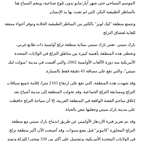
الموسم السياحي حتى شهر آيار/مايو بدون ثلوج صناعية، وينعم السياح هنا
بالمناظر الطبيعية البكر، التي لم تعبث بها يد الإنسان.
وتتمتع منطقة "ليك لويز" بالكثير من المناظر الطبيعية الخلابة وتوفر أجواء ممتعة
للغاية لعشاق التزلج.
بارك سيتي: تعتبر بارك سيتي بمثابة منطقة تزلج أولمبية ذات طابع غربي،
وتحظى هذه المنطقة بأهمية كبيرة بين مناطق التزلج في الولايات المتحدة
الأمريكية منذ دورة الألعاب الأولمبية 2002، والتي أقيمت في مدينة "سولت ليك
سيتي"، والتي تقع على مسافة 45 دقيقة فقط بالسيارة.
وقد شهدت هذه المنطقة، التي تقع على ارتفاع 2103 مترا، إقامة جميع سباقات
التزلج ومسابقة التزلج الجماعية، وقد تحولت المنطقة إلى مدينة أشباح بعد
إغلاق مناجم الفضة الواقعة في المنطقة القريبة، إلا أن سياحة التزلج حافظت
على مدينة بارك سيتي وجعلتها تبض بالحياة.
وقد تم تعزيز فترة الازدهار الأولمبي عن طريق اندماج بارك سيتي مع منطقة
التزلج المجاورة "كانيونز" قبل بضع سنوات، وقد أصبحت الآن أكبر منطقة تزلج
في الولايات المتحدة الأمريكية، وتشتمل على أكثر من 330 منحدرا للتزلج وتمتد