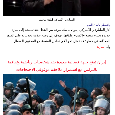
الملياردير الأميركي إيلون ماسك
واشنطن ـ لبنان اليوم
أثار الملياردير الأميركي إيلون ماسك موجة من الجدل بعد تلميحه إلى ميزة
جديدة تعتزم منصة «إكس» إطلاقها، تهدف إلى وضع علامة تحذيرية على الصور
المعدّلة، في خطوة قد تمثل تحولاً في تعامل المنصة مع المحتوى المضلل
وا...
المزيد
إيران تفتح جبهة قضائية جديدة ضد شخصيات رياضية وثقافية
بالتزامن مع استمرار ملاحقة موقوفي الاحتجاجات