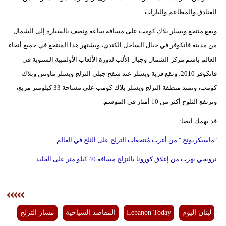
الفنادق والمطاعم والبارات.
ويقع منتجع ويسلر بلاك كومب على مسافة ساعة ونصف بالسيارة إلى الشمال
من مدينة فانكوفر في جبال الساحل الكندي، ويشتهر هذا المنتجع في جميع أنحاء
العالم باسم مركز الشمال وجبال الألب لدورة الألعاب الأولمبية الشتوية في
فانكوفر 2010، وتقع قرية ويسلر عند سفح جبلي التزلج ويسلر ماونتن وبلاك
كومب، وتمتد منطقة التزلج ويسلر بلاك كومب على مساحة 33 كيلومتر مربع،
وترتفع الثلوج أكثر من 10 أمتار في الموسم.
قد يهمك ايضا:
"ماسيكريونج " من أغرب مُنتجعات التزلج على الثلج في العالم
نرويجي يهرب من إغلاق كورونا بالتزلج مسافة 40 كيلو متر على الجليد
لبنان اليوم
Lebanon Today
المقاصد السياحية
مسار التزلج