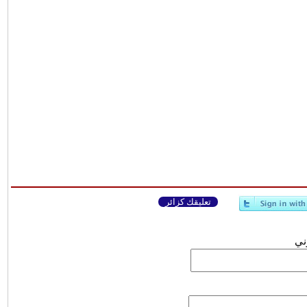
تعليقك كزائر
وني