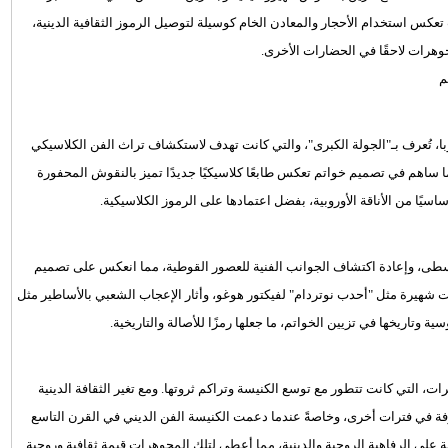
 تعكس استخدام الأحجار والمعادن الخام كوسيلة لتوصيل الرموز الثقافية الدينية،
وهرات لاحقًا في الحضارات الأخرى.
م
ا، تُعرف بـ"الجولة الكبرى"، والتي كانت تهدف لاستكشاف تراث الفن الكلاسيكي
ما ساهم في تصميم خواتم تعكس طابعًا كلاسيكيًا جديدًا تميز بالنقوش المحفورة
يًا من الأناقة الأوروبية، بفضل اعتمادها على الرموز الكلاسيكية.
رة إلى طراز العصور الوسطى، وإعادة اكتشاف الجوانب الفنية للعصور القوطية، مما انعكس على تصميم
ت شهيرة مثل "أحدب نوتردام" لفيكتور هوغو، وأثار الإعجاب الشعبي بالأساطير مثل
وتاريخها في تزيين الخواتم، ما جعلها رمزًا للأصالة والتاريخية.
ت، التي كانت تتطور مع توسع الكنيسة وتراكم ثروتها. ومع تغير الثقافة الدينية
ة في فترات أخرى، وخاصةً عندما دعمت الكنيسة الفن الديني في القرن التاسع
 على الرفاهية الروحية والدينية، مما أعطى لتلك المجوهرات قيمة ثقافية وروحية.