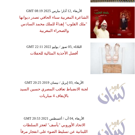
GMT 08:19 2025 الأربعاء ,12 آذار/ مارس
الشاعرة المغربية سناء الحافي تصدر ديوانها
"ملك القلوب" إهداءً للملك محمد السادس
والصحراء المغربية
GMT 22:11 2022 الثلاثاء ,05 تموز / يوليو
أفضل الأحذية المثالية للحفلات
GMT 20:25 2019 الأربعاء ,03 إبريل / نيسان
لجنة الانضباط تعاقب المصري حسين السيد
بالإيقاف 4 مباريات
GMT 20:53 2021 الأربعاء ,04 آب / أغسطس
الاتحاد الأوروبي "يأسف" لعجز السلطات
اللبنانية عن تسليط الضوء على انفجار مرفأ