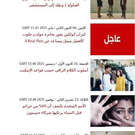
العتاولة 2 ونقله إلى المستشفى
GMT 11:41 2025 الإثنين ,06 كانون الثاني / يناير
كيران كولكين يفوز بجائزة جولدن جلوب
كأفضل ممثل مساعد عن A Real Pain
GMT 15:40 2021 الجمعة ,10 كانون الأول / ديسمبر
أسلوب الكلام الراقي حسب قواعد الإتيكيت
GMT 19:48 2025 الثلاثاء ,25 تشرين الثاني / نوفمبر
الأمم المتحدة تكشف أن 60% من جرائم
قتل النساء يرتكبها شركاء حميمون