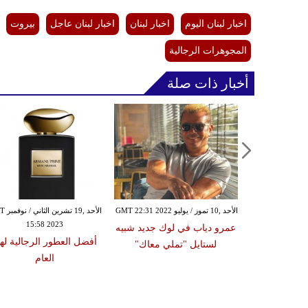
اخبار لبنان اليوم
اخبار لبنان
اخبار لبنان عاجل
بيروت
المجوهرات الرجالية
أخبار ذات صلة
الأحد ,10 تموز / يوليو GMT 22:31 2022
الأحد ,19 
15:58 2023
ة للرجال من
عمرو دياب في لوك جديد شبيه
أفضل العطور الرجالية لهذ
م الشباب
لستايل "تملي معاك"
العام