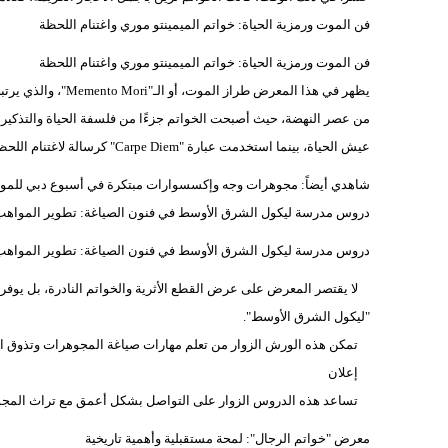
فن الموت ورمزية الحياة: خواتم الميمينتو موري واغتنام اللحظة
فن الموت ورمزية الحياة: خواتم الميمينتو موري واغتنام اللحظة
يظهر في هذا المعرض 
من عصر النهضة، حيث أصبحت الخواتم جزءًا من فلسفة الحياة والتذكير 
عيش الحياة، بينما استخدمت عبارة "Carpe Diem" كرسالة لاغتنام اللحظة.
شاهدي أيضاً: مجوهرات وجه وإكسسوارات مبتكرة في أسبوع دبي للموضة 5
دروس مدرسة ليكول الشرق الأوسط في فنون الصياغة: تطوير المواهب و
دروس مدرسة ليكول الشرق الأوسط في فنون الصياغة: تطوير المواهب و
لا يقتصر المعرض على عرض القطع الأثرية والخواتم النادرة، بل يوفر
"ليكول الشرق الأوسط".
تمكن هذه الورش الزوار من تعلم مهارات صياغة المجوهرات وتذوق ال
إعلان
تساعد هذه الدروس الزوار على التواصل بشكل أعمق مع تراث المجوهر
معرض "خواتم الرجال": لمحة مستقبلية وأهمية تاريخية