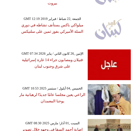
بيروت
GMT 12:19 2019 الجمعة ,22 شباط / فبراير
ميلواكي باكس يستأنف نشاطه في دوري
السلة الأميركي بفوز ثمين على سلتيكس
GMT 07:34 2026 الإثنين ,26 كانون الثاني / يناير
قتيلان ومصابون جراء 14 غارة إسرائيلية
على شرق وجنوب لبنان
GMT 10:53 2025 الخميس ,04 أيلول / سبتمبر
الراعي يعين مجلسا عامًا جديدًا لرهبانية مار
يوحنا المعمدان
GMT 08:30 2025 السبت ,01 آذار/ مارس
إصابة أحمد السقا في وجهه خلال تصوير