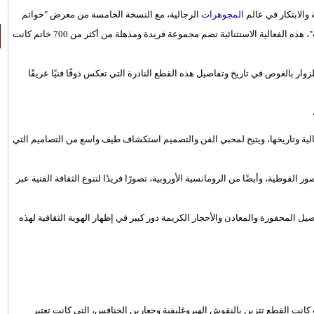
المجوهرات
الرجالية، مع النسخة الخامسة من معرض "خواتم
الرجال"، الذي تنظمه مدرسة "ليكول الشرق الأوسط لفنون المجوهرات"، هذه الفعالية الاستثنائية تضم مجموعة فريدة ومذهلة من أكثر من 700 خاتم كانت
 بالغوص في تاريخ وتفاصيل هذه القطع النادرة التي تعكس ذوقًا فنيًا عريقًا
لية وتاريخها، ويتيح لمحبي الفن والتصميم استكشاف طيف واسع من التصاميم التي
وطية، وأيضًا من الرومانسية الأوروبية، تصورًا فريدًا لتنوع الثقافة الفنية عبر
المحفورة والمعادن والأحجار الكريمة دور كبير في إظهار الهوية الثقافية لهذه
 كانت القطع تتزين بالنقوش الهيروغليفية وجعارين الخنافس، التي كانت تعتبر