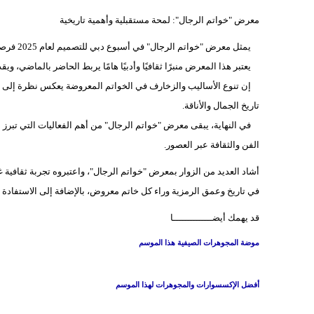
معرض "خواتم الرجال": لمحة مستقبلية وأهمية تاريخية
يمثل معرض "خواتم الرجال" في أسبوع دبي للتصميم لعام 2025 فرصة فريدة للزوار من جميع الخلفيات الثقافية والاهتمامات.
يعتبر هذا المعرض منبرًا ثقافيًا وأدبيًا هامًا يربط الحاضر بالماضي، و
إن تنوع الأساليب والزخارف في الخواتم المعروضة يعكس نظرة إلى حض
تاريخ الجمال والأناقة.
في النهاية، يبقى معرض "خواتم الرجال" من أهم الفعاليات التي تبرز 
الفن والثقافة عبر العصور.
أشاد العديد من الزوار بمعرض "خواتم الرجال"، واعتبروه تجربة ثقافية 
في تاريخ وعمق الرمزية وراء كل خاتم معروض، بالإضافة إلى الاستفادة 
قد يهمك أيضــــــــــــــا
موضة المجوهرات الصيفية هذا الموسم
أفضل الإكسسوارات والمجوهرات لهذا الموسم