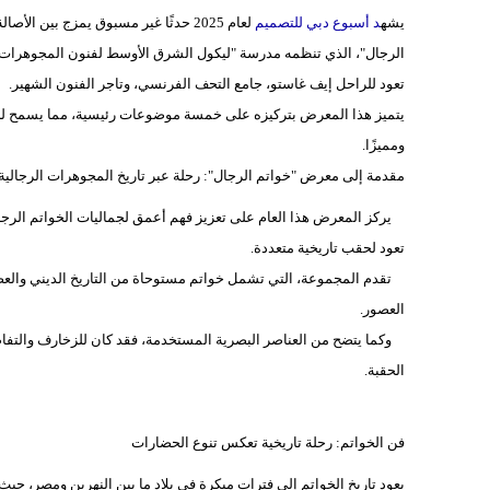
يشه
د أسبوع دبي للتصميم
لعام 2025 حدثًا غير مسبوق يمزج بين الأصالة والابتكار في عالم
تعود للراحل إيف غاستو، جامع التحف الفرنسي، وتاجر الفنون الشهير.
يتميز هذا المعرض بتركيزه على خمسة موضوعات رئيسية، مما يسمح للزوار
ومميزًا.
مقدمة إلى معرض "خواتم الرجال": رحلة عبر تاريخ المجوهرات الرجالية
يركز المعرض هذا العام على تعزيز فهم أعمق لجماليات الخواتم الرجا
تعود لحقب تاريخية متعددة.
تقدم المجموعة، التي تشمل خواتم مستوحاة من التاريخ الديني والعصور الق
العصور.
وكما يتضح من العناصر البصرية المستخدمة، فقد كان للزخارف والتفاصيل 
الحقبة.
فن الخواتم: رحلة تاريخية تعكس تنوع الحضارات
يعود تاريخ الخواتم إلى فترات مبكرة في بلاد ما بين النهرين ومصر، حيث