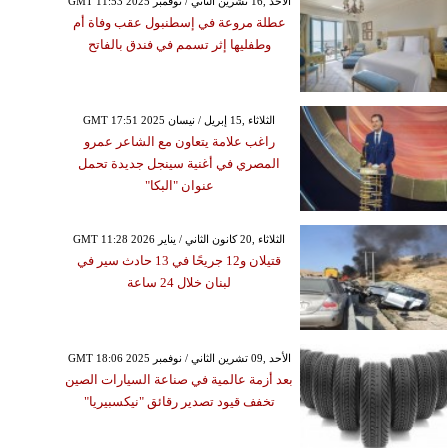
GMT 11:53 2025 الأحد ,16 تشرين الثاني / نوفمبر
عطلة مروعة في إسطنبول عقب وفاة أم
وطفليها إثر تسمم في فندق بالفاتح
GMT 17:51 2025 الثلاثاء ,15 إبريل / نيسان
راغب علامة يتعاون مع الشاعر عمرو
المصري في أغنية سينجل جديدة تحمل
عنوان "البكا"
GMT 11:28 2026 الثلاثاء ,20 كانون الثاني / يناير
قتيلان و12 جريحًا في 13 حادث سير في
لبنان خلال 24 ساعة
GMT 18:06 2025 الأحد ,09 تشرين الثاني / نوفمبر
بعد أزمة عالمية في صناعة السيارات الصين
تخفف قيود تصدير رقائق "نيكسبيريا"