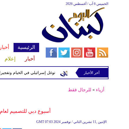
الخميس 6 آب / أغسطس 2026
الرئيسية
أخبار
أخبار
إعلام
إسرائيلية في رب ثلاثين
أخر الأخبار
توغل إسرائيلي في الخيام وتفجيرات بمنط
أزياء
»
للرجال فقط
أسبوع دبي للتصميم لعام 2025 يقدم معرض خواتم الرجا
07:03 2024 الإثنين ,11 تشرين الثاني / نوفمبر
GMT