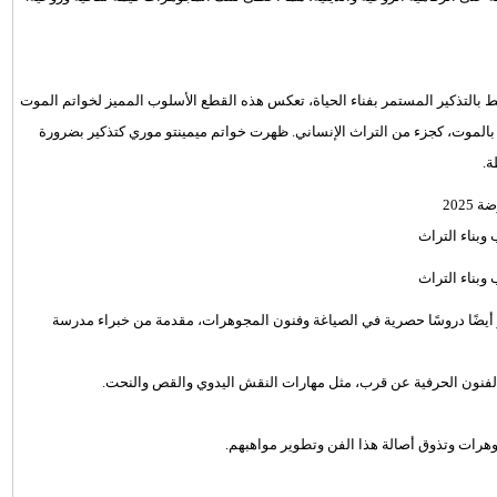
طراز الموت، أو الـ"Memento Mori"، والذي يرتبط بالتذكير المستمر بفناء الحياة، تعكس هذه القطع الأسلوب المميز لخواتم الموت
بالموت، كجزء من التراث الإنساني. ظهرت خواتم ميمينتو موري كتذكير بضرورة
202
بناء التراث
بناء التراث
 أيضًا دروسًا حصرية في الصياغة وفنون المجوهرات، مقدمة من خبراء مدرسة
فنون الحرفية عن قرب، مثل مهارات النقش اليدوي والقص والنحت.
ات وتذوق أصالة هذا الفن وتطوير مواهبهم.