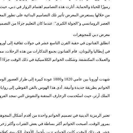
رموزًا للحياة والحماية، أثارت هذه التصاميم اهتمام الزوار في دبي، حيث
من خلالها يستعرض المعرض تأثير تلك التصاميم البدائية على تطور المج
العصر الرومانسي و"الجولة الكبرى": عندما كان التعليم جزءًا من التصمي
معرض دبي للمجوهرات
انطلق الفنانون في حقبة القرن التاسع عشر في جولات ثقافية إلى أوروب
في إيطاليا واليونان، قام الفنانون بجمع التذكارات من هذه الرحلات، م
والعملات المكتشفة. وشكلت الخواتم الكلاسيكية في ذلك الوقت جزءًا أساس
شهدت أوروبا بين عامي 1820 و1880 عودة كبي
الخواتم بطريقة جديدة وأنيقة. أدى هذا الهوس بالفن القوطي إلى روايا
الملك آرثر، حيث استُخدمت الزخارف المتقنة والنقوش التي تمجد الفروسية 
تعتبر الرمزية الدينية في تصميم الخواتم واحدة من أقدم أشكال المجوهرا
بمرور الوقت، أصبحت الخواتم أكثر بساطة في بعض الفترات وأكثر زخرف
عشر. في ذلك الوقت، كانت الخواتم تزين بأجمل الأحجار الكريمة، كعلامة