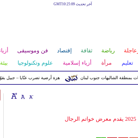
آخر تحديث GMT10:25:09
عاجلة
رياضة
ثقافة
إقتصاد
فن وموسيقى
أزياء
تعليم
مرأة
أزياء إسلامية
علوم وتكنولوجيا
بيئة
قة الشاليهات جنوب لبنان
هزة أرضية تضرب عنّايا – جبيل بقوّة 2.8 درجات على مقياس ريختر
ل