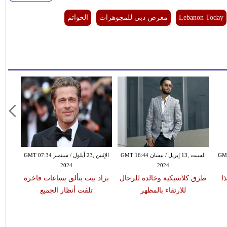
Lebanon Today
معرض دبي للمجوهرات
الخواتم
تشرين الثاني / نوفمبر GMT
السبت ,13 إبريل / نيسان GMT 16:44
الإثنين ,23 أيلول / سبتمبر GMT 07:34
2024
2024
ا
طرق كلاسيكية وخالدة للرجال
براد بيت يتألق بساعات فاخرة
للارتقاء بالمظهر
تلفت أنظار الجميع