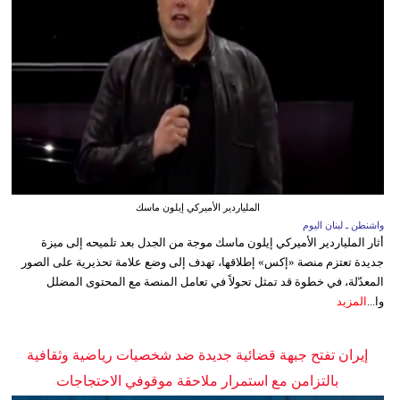
الملياردير الأميركي إيلون ماسك
واشنطن ـ لبنان اليوم
أثار الملياردير الأميركي إيلون ماسك موجة من الجدل بعد تلميحه إلى ميزة
جديدة تعتزم منصة «إكس» إطلاقها، تهدف إلى وضع علامة تحذيرية على الصور
المعدّلة، في خطوة قد تمثل تحولاً في تعامل المنصة مع المحتوى المضلل
وا...
المزيد
إيران تفتح جبهة قضائية جديدة ضد شخصيات رياضية وثقافية
بالتزامن مع استمرار ملاحقة موقوفي الاحتجاجات