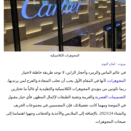
وسفر
ديكور
أخبار
إعلام
تعليم
المجوهرات الكلاسيكية
بيروت - لبنان اليوم
مرأة
في عالم الماس والزمرد وأحجار الراين، لا توجد طريقة خاطئة لاختيار
أزياء
المجوهرات
، لأنها في المقام الأول يجب أن تجلب السعادة والفرح لمن يرتديها،
إسلامية
ربما تكونين من مؤيدي المجوهرات الكلاسيكية والتقليدية أو غالباً ما تختارين
التصميمات العصرية
والغريبة وتقنية الطبقات لإكمال المظهر، فأي خيار مقبول
علوم
في الموضة ومهما كانت تفضيلاتك، فإن المصممين في مجموعات الخريف
وتكنولوجيا
والشتاء 2023/24، بالإضافة إلى الملابس والأحذية والحقائب وجهوا اهتمامنا إلى
بيئة
صيحات المجوهرات.