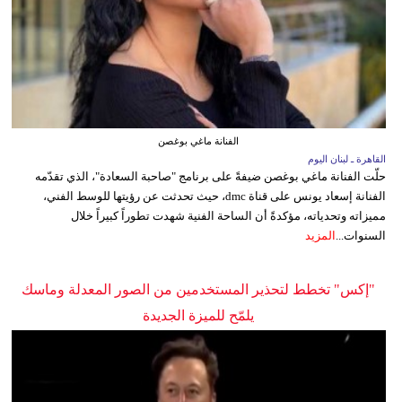
الفنانة ماغي بوغصن
القاهرة ـ لبنان اليوم
حلّت الفنانة ماغي بوغصن ضيفةً على برنامج "صاحبة السعادة"، الذي تقدّمه
الفنانة إسعاد يونس على قناة dmc، حيث تحدثت عن رؤيتها للوسط الفني،
مميزاته وتحدياته، مؤكدةً أن الساحة الفنية شهدت تطوراً كبيراً خلال
السنوات...
المزيد
"إكس" تخطط لتحذير المستخدمين من الصور المعدلة وماسك
يلمّح للميزة الجديدة