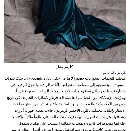
كاريس بشار
الرياض ـ لبنان اليوم
سجّلت النجمات السوريات حضوراً لافتاً في حفل Joy Awards 2026، حيث تحولت
السجادة البنفسجية إلى مساحة استعراض للأناقة الراقية والذوق الرفيع، في
مشاركة حملت رسائل فنية وجمالية عكست مكانة الدراما السورية عربياً.
وتنوّعت الإطلالات بين التصاميم العالمية الفاخرة والابتكارات الجريئة، في مزيج
جمع بين الكلاسيكية والعصرية، وبين الفخامة والأنوثة. كاريس بشار خطفت
الأنظار بإطلالة مخملية باللون الأخضر الزمردي، جاءت بقصة حورية أبرزت
رشاقتها، وتزينت بتفاصيل جانبية دقيقة منحت الفستان طابعاً ملكياً. واكتملت
إطلالتها بمجوهرات فاخرة ولمسات جمالية اعتمدت على مكياج سموكي
وتسريحة شعر كلاسيكية مرفوعة، لتحتفل بفوزها بجائزة أفضل ممثلة عربية