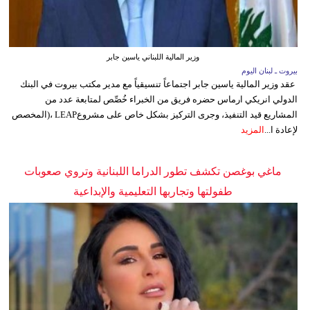
وزير المالية اللبناني ياسين جابر
بيروت ـ لبنان اليوم
عقد وزير المالية ياسين جابر اجتماعاً تنسيقياً مع مدير مكتب بيروت في البنك
الدولي انريكي ارماس حضره فريق من الخبراء خُصِّص لمتابعة عدد من
المشاريع قيد التنفيذ، وجرى التركيز بشكل خاص على مشروعLEAP ،(المخصص
لإعادة ا...
المزيد
ماغي بوغصن تكشف تطور الدراما اللبنانية وتروي صعوبات
طفولتها وتجاربها التعليمية والإبداعية