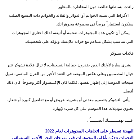
زائدة، بساطتها خالصة دون المخاطرة بالمظهر.
الأقراط التي تشبه الخواتم أو الدوائر والقلائد والخواتم ذات النسيج الصلب
ستكون استثماراً مربحاً في مجموعة مجوهراتك.
يمكن أن تكون هذه المجوهرات ضخمة أو أنيقة، لذلك اختاري المجوهرات
التي تتناسب بشكل متناغم مع خزانة ملابسك وتؤكد على شخصيتك.
قلادات تشوكر
بشرى سارة لأولئك الذين يقدرون جمالية التسعينات، لا تزال قلادة تشوكر تثير
خيال المصممين وعلى عكس الموضة في العقد الأخير من القرن الماضي، تميل
صيحات الموضة إلى إظهار نفسها، فكلما كان الإكسسوار أكثر وضوحاً، كان ذلك
أفضل.
يأتي التشوكر بتصميم معدني أو بشريط عريض أو مع تفاصيل كبيرة أو شعار،
تحتوي موديلات هذا الموسم على كل شيء لإبهارنا.
قـــد يهمــــــــك أيضــــــاُ :
البهجة تسيطر على اتجاهات المجوهرات لعام 2022
النجمات تتزيّن بأغلى المجوهرات في مهرجان البحر الأحمر السينمائي