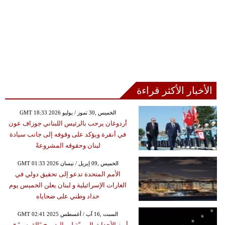
الأخبار الأكثر قراءة
GMT 18:33 2026 الخميس ,30 تموز / يوليو
أردوغان يرحب بالرئيس اللبناني جوزاف عون
في أنقرة ويؤكد على وقوفه إلى جانب سيادة
لبنان وحقوقه المشروعةً
GMT 01:33 2026 الخميس ,09 إبريل / نيسان
الأمم المتحدة تدعو إلى تحقيق دولي في
الغارات الإسرائيلية و لبنان يعلن الخميس يوم
حداد وطني على ضحاياه
GMT 02:41 2025 السبت ,16 آب / أغسطس
أبرز الأحداث اليوميّة لمواليد برج "القوس" في