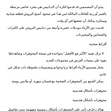
يبدو أن المصممين قد قدموا فكرة أن الدبابيس هي مجرد عناصر مرتبطة
بالعمر أو زينة للعائلات المالكة لمن هذا غير صحيح، أصبح البروش قطعة شبابية
ومبتكرة يمكنك أن تضعيها في أي وقت.
قدمت دور الأزياء موديلات عصرية وأنيقة من دبابيس البروش على الكنزات
والفساتين والتيشيرتات.
أقراط ضخمة
لا تزال تقنية "الأكبر هو الأفضل" متواجدة في صيحة المجوهرات وشاهدناها
بقوة على منصات العرض في مجموعات العديد.
يختار مصممو الأزياء أقراط ثريا وخواتم وتصميمات ملحوظة ذات شكل غير
عادي.
يمكن الجمع بين المجوهرات الضخمة مع فستان سهرة أو ملابس يومية.
مجوهرات بأشكال هندسية
مجوهرات بأشكال هندسية
هناك زخارف تأتي على المجوهرات بأشكال رسومية مفهومة بدون تفاصيل