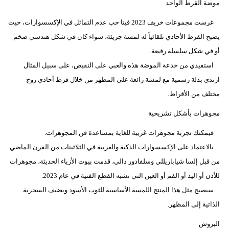
موضة القرط الواحد
مدوَّنات
غرست مجموعات خريف 2023 فينا حب عدم التماثل في الإكسسوارات، حيث
أبراج
يصبح القرط الأحادي تلقائياً له لمسة جريئة، سواء كان في شكل هندسي ضخم
فيديو
أو في شكل سلسلة رفيعة.
استفيدي من خدعة الموضة هذه والعبي على النقيض، على سبيل المثال
سيارات
ارتدي بدلة رسمية مع لمسة رائعة على المظهر من خلال قرط أحادي زوج
مختلف من الأقراط.
مجوهرات بأشكل تشريحية
فيمكنك تجربة مجوهرات غريبة للغاية بمساعدة فن المجوهرات.
بالاعتماد على الإكسسوارات الذكية والغريبة في الثلاثينات من القرن الماضي
من قبل إلسا شياباريللي وسلفادور دالي، قدمت بيوت الأزياء الحديثة، مجوهرات
للأذن أو اليد أو الفم أو العين التي تشبه القطع الفنية في عام 2023.
سيصبح مثل هذا المنتج اللمسة الأساسية للثوب الأسود ويضيف السخرية
الذاتية إلى المظهر.
البروش