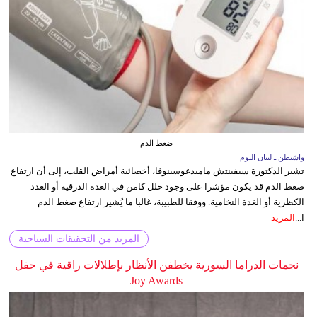
ضغط الدم
واشنطن ـ لبنان اليوم
تشير الدكتورة سيفينتش ماميدغوسينوفا، أخصائية أمراض القلب، إلى أن ارتفاع
ضغط الدم قد يكون مؤشرا على وجود خلل كامن في الغدة الدرقية أو الغدد
الكظرية أو الغدة النخامية. ووفقا للطبيبة، غالبا ما يُشير ارتفاع ضغط الدم
ا...
المزيد
المزيد من التحقيقات السياحية
نجمات الدراما السورية يخطفن الأنظار بإطلالات راقية في حفل
Joy Awards