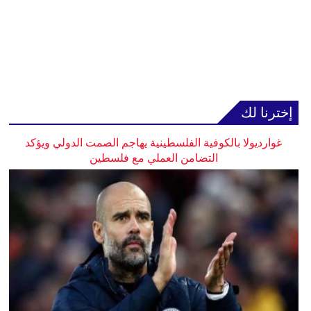
إخترنا لك
غوارديولا بالكوفية الفلسطينية يهاجم الصمت الدولي ويؤكد
التضامن العملي مع فلسطين