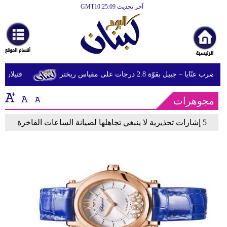
آخر تحديث GMT10:25:09
الرئيسية
أخبارعاجلة
رياضة
يا – جبيل بقوّة 2.8 درجات على مقياس ريختر
قتيلان ومصابون جراء 14 غارة إ
ثقافة
مجوهرات
إقتصاد
فن
5 إشارات تحذيرية لا ينبغي تجاهلها لصيانة الساعات الفاخرة
وموسيقى
أزياء
صحة
وتغذية
سياحة