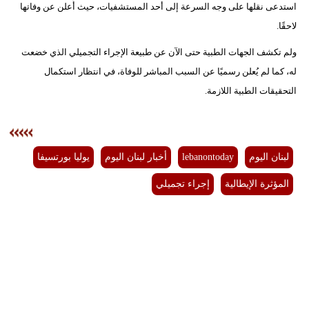
استدعى نقلها على وجه السرعة إلى أحد المستشفيات، حيث أُعلن عن وفاتها
مدوَّنات
لاحقًا.
أبراج
ولم تكشف الجهات الطبية حتى الآن عن طبيعة الإجراء التجميلي الذي خضعت
فيديو
له، كما لم يُعلن رسميًا عن السبب المباشر للوفاة، في انتظار استكمال
التحقيقات الطبية اللازمة.
سيارات
لبنان اليوم
lebanontoday
أخبار لبنان اليوم
يوليا بورتسيفا
المؤثرة الإيطالية
إجراء تجميلي