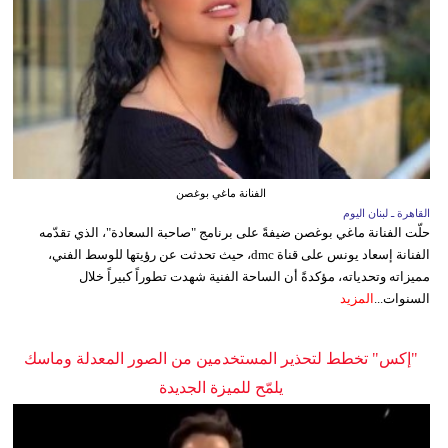
الفنانة ماغي بوغصن
القاهرة ـ لبنان اليوم
حلّت الفنانة ماغي بوغصن ضيفةً على برنامج "صاحبة السعادة"، الذي تقدّمه
الفنانة إسعاد يونس على قناة dmc، حيث تحدثت عن رؤيتها للوسط الفني،
مميزاته وتحدياته، مؤكدةً أن الساحة الفنية شهدت تطوراً كبيراً خلال
السنوات...
المزيد
"إكس" تخطط لتحذير المستخدمين من الصور المعدلة وماسك
يلمّح للميزة الجديدة