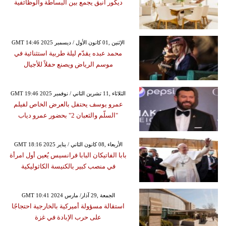
ديكور أنيق يجمع بين البساطة والوظائفية
GMT 14:46 2025 الإثنين ,01 كانون الأول / ديسمبر
محمد عبده يقدّم ليلة طربية استثنائية في
موسم الرياض ويصنع حفلاً للأجيال
GMT 19:46 2025 الثلاثاء ,11 تشرين الثاني / نوفمبر
عمرو يوسف يحتفل بالعرض الخاص لفيلم
"السلّم والثعبان 2" بحضور عمرو دياب
GMT 18:16 2025 الأربعاء ,08 كانون الثاني / يناير
بابا الفاتيكان البابا فرانسيس يُعين أول امرأة
في منصب كبير بالكنيسة الكاثوليكية
GMT 10:41 2024 الجمعة ,29 آذار/ مارس
استقالة مسؤولة أميركية بالخارجية احتجاجًا
على حرب الإبادة في غزة