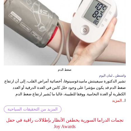
ضغط الدم
واشنطن ـ لبنان اليوم
تشير الدكتورة سيفينتش ماميدغوسينوفا، أخصائية أمراض القلب، إلى أن ارتفاع
ضغط الدم قد يكون مؤشرا على وجود خلل كامن في الغدة الدرقية أو الغدد
الكظرية أو الغدة النخامية. ووفقا للطبيبة، غالبا ما يُشير ارتفاع ضغط الدم
ا...
المزيد
المزيد من التحقيقات السياحية
نجمات الدراما السورية يخطفن الأنظار بإطلالات راقية في حفل
Joy Awards