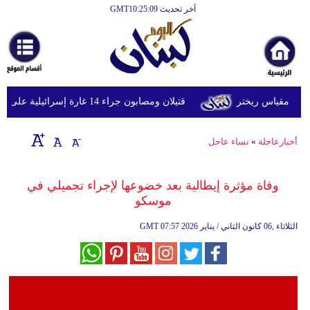
آخر تحديث GMT10:25:09
الرئيسية
أخبارعاجلة
رياضة
قتيلان ومصابون جراء 14 غارة إسرائيلية على شرق وجنوب لبنان
ثقافة
إقتصاد
أخبارعاجلة
»
نساء عاجل
فن
وفاة مؤثرة إيطالية بعد خضوعها لإجراء تجميلي في
وموسيقى
موسكو
أزياء
07:57 2026 الثلاثاء ,06 كانون الثاني / يناير
GMT
صحة
وتغذية
سياحة