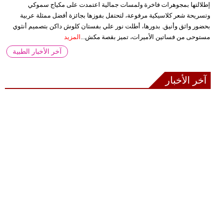
إطلالتها بمجوهرات فاخرة ولمسات جمالية اعتمدت على مكياج سموكي
وتسريحة شعر كلاسيكية مرفوعة، لتحتفل بفوزها بجائزة أفضل ممثلة عربية
بحضور واثق وأنيق. بدورها، أطلت نور علي بفستان كلوش داكن بتصميم أنثوي
مستوحى من فساتين الأميرات، تميز بقصة مكش...
المزيد
آخر الأخبار الطبية
آخر الأخبار