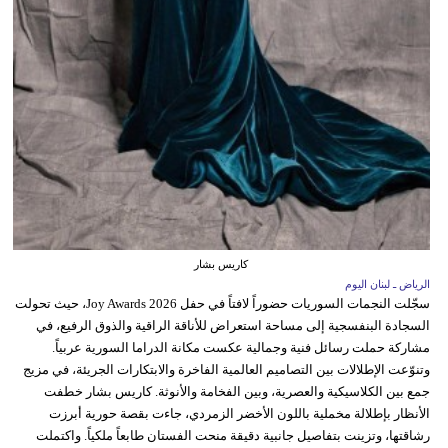
كاريس بشار
الرياض ـ لبنان اليوم
سجّلت النجمات السوريات حضوراً لافتاً في حفل Joy Awards 2026، حيث تحولت
السجادة البنفسجية إلى مساحة استعراض للأناقة الراقية والذوق الرفيع، في
مشاركة حملت رسائل فنية وجمالية عكست مكانة الدراما السورية عربياً.
وتنوّعت الإطلالات بين التصاميم العالمية الفاخرة والابتكارات الجريئة، في مزيج
جمع بين الكلاسيكية والعصرية، وبين الفخامة والأنوثة. كاريس بشار خطفت
الأنظار بإطلالة مخملية باللون الأخضر الزمردي، جاءت بقصة حورية أبرزت
رشاقتها، وتزينت بتفاصيل جانبية دقيقة منحت الفستان طابعاً ملكياً. واكتملت