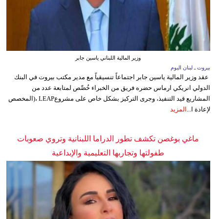
وزير المالية اللبناني ياسين جابر
بيروت ـ لبنان اليوم
عقد وزير المالية ياسين جابر اجتماعاً تنسيقياً مع مدير مكتب بيروت في البنك
الدولي انريكي ارماس حضره فريق من الخبراء خُصِّص لمتابعة عدد من
المشاريع قيد التنفيذ، وجرى التركيز بشكل خاص على مشروعLEAP ،(المخصص
لإعادة ا...
المزيد
ماغي بوغصن تكشف تطور الدراما اللبنانية وتروي صعوبات
طفولتها وتجاربها التعليمية والإبداعية