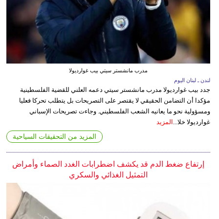
مدرب مانشستر سيتي بيب غوارديولا
لندن ـ لبنان اليوم
جدد بيب غوارديولا مدرب مانشستر سيتي دعمه العلني للقضية الفلسطينية
مؤكدا أن التضامن الحقيقي لا يقتصر على التصريحات بل يتطلب تحركا فعليا
ومسؤولية نحو ما يعانيه الشعب الفلسطيني. وجاءت تصريحات الإسباني
غوارديولا خلا...
المزيد
المزيد من التحقيقات السياحية
إرتفاع ضغط الدم قد يكشف اضطرابات الغدد الصماء وأمراض
التمثيل الغذائي والسكري