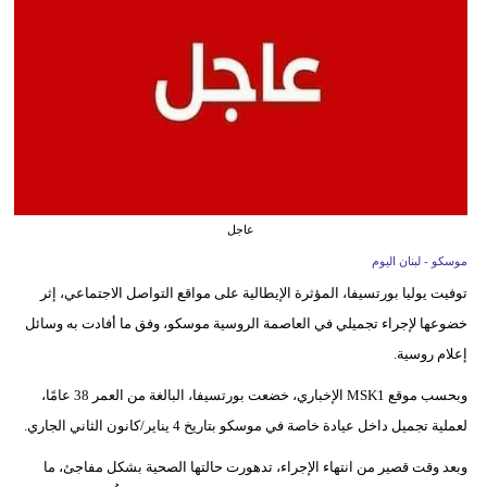
وسفر
ديكور
أخبار
إعلام
تعليم
عاجل
مرأة
موسكو - لبنان اليوم
توفيت يوليا بورتسيفا، المؤثرة الإيطالية على مواقع التواصل الاجتماعي، إثر
أزياء
خضوعها لإجراء تجميلي في العاصمة الروسية موسكو، وفق ما أفادت به وسائل
إسلامية
إعلام روسية.
علوم
وبحسب موقع MSK1 الإخباري، خضعت بورتسيفا، البالغة من العمر 38 عامًا،
وتكنولوجيا
لعملية تجميل داخل عيادة خاصة في موسكو بتاريخ 4 يناير/كانون الثاني الجاري.
بيئة
وبعد وقت قصير من انتهاء الإجراء، تدهورت حالتها الصحية بشكل مفاجئ، ما