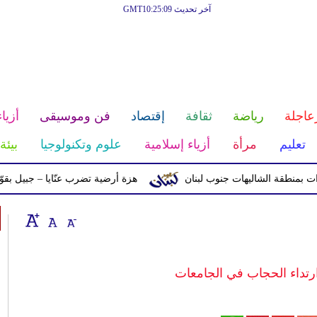
آخر تحديث GMT10:25:09
عاجلة
رياضة
ثقافة
إقتصاد
فن وموسيقى
أزياء
تعليم
مرأة
أزياء إسلامية
علوم وتكنولوجيا
بيئة
ة الشاليهات جنوب لبنان
هزة أرضية تضرب عنّايا – جبيل بقوّة 2.8 درجات على مقياس ريختر
رتداء الحجاب في الجامعات