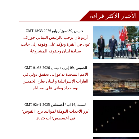
الأخبار الأكثر قراءة
GMT 18:33 2026 الخميس ,30 تموز / يوليو
أردوغان يرحب بالرئيس اللبناني جوزاف
عون في أنقرة ويؤكد على وقوفه إلى جانب
سيادة لبنان وحقوقه المشروعةً
GMT 01:33 2026 الخميس ,09 إبريل / نيسان
الأمم المتحدة تدعو إلى تحقيق دولي في
الغارات الإسرائيلية و لبنان يعلن الخميس
يوم حداد وطني على ضحاياه
GMT 02:41 2025 السبت ,16 آب / أغسطس
أبرز الأحداث اليوميّة لمواليد برج "القوس"
في أغسطس/ آب 2025