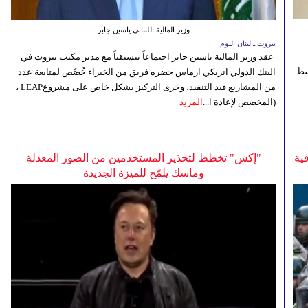
وزير المالية اللبناني ياسين جابر
بيروت ـ لبنان اليوم
عقد وزير المالية ياسين جابر اجتماعاً تنسيقياً مع مدير مكتب بيروت في
 للوسط
البنك الدولي انريكي ارماس حضره فريق من الخبراء خُصِّص لمتابعة عدد
من المشاريع قيد التنفيذ، وجرى التركيز بشكل خاص على مشروعLEAP ،
(المخصص لإعادة ا...
المزيد
ية
"إكس" تخطط لتحذير المستخدمين من الصور المعدلة
وماسك يلمّح للميزة الجديدة