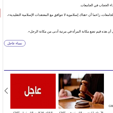
داء الحجاب في الجامعات.
RM، إنه يريد حظر الحجاب في الجامعات، زاعما أن «هناك إسلاموية لا تتوافق مع المعتقدات الإسلامية التقليدية»،
 أن هذه قيم تضع مكانة المرأة في مرتبة أدنى من مكانة الرجل».
نساء عاجل
انون الثاني / يناير GMT
الأربعاء ,12 تشرين الثاني / نوفمبر GMT
الثلاثاء ,06 كانون الثاني / يناير GMT