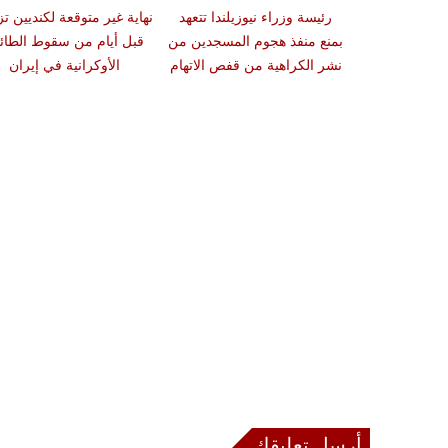
رئيسة وزراء نيوزيلندا تتعهد
نهاية غير متوقعة لكنديين تز
بمنع منفذ هجوم المسجدين من
قبل أيام من سقوط الطائ
نشر الكراهية من قفص الاتهام
الأوكرانية في إيران
أرسل تعليقك