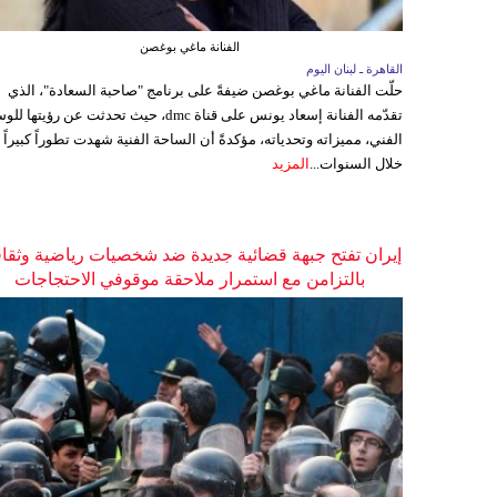
الفنانة ماغي بوغصن
القاهرة ـ لبنان اليوم
حلّت الفنانة ماغي بوغصن ضيفةً على برنامج "صاحبة السعادة"، الذي
تقدّمه الفنانة إسعاد يونس على قناة dmc، حيث تحدثت عن رؤيتها
الفني، مميزاته وتحدياته، مؤكدةً أن الساحة الفنية شهدت تطوراً كبيراً
خلال السنوات...
المزيد
إيران تفتح جبهة قضائية جديدة ضد شخصيات رياضية وثقاف
بالتزامن مع استمرار ملاحقة موقوفي الاحتجاجات