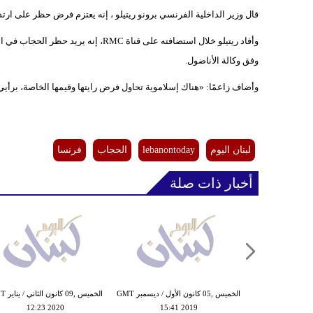
قال وزير الداخلية الفرنسي برونو ريتيلو ، إنه يعتزم فرض حظر على ارت
وأفاد ريتيلو خلال استضافته على قناة C
وفق وكالة الأناضول.
وأضاف زاعمًا: «هناك إسلاموية تحاول فرض رايتها وقيمها الخاصة، برأيي
لبنان اليوم
lebanontoday
الحجاب
فرنسا
أخبار ذات صلة
الخميس ,05 كانون الأول / ديسمبر GMT
الخميس ,09 ك
12:23 2020
15:41 2019