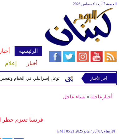
الجمعة 7 آب / أغسطس 2026
الرئيسية
أخبار
أخبار
إعلام
إسرائيلية في رب ثلاثين
أخر الأخبار
توغل إسرائيلي في الخيام وتفجيرات بمنطق
أخبارعاجلة
»
نساء عاجل
فرنسا تعتزم حظر ا
05:21 2025 الأربعاء ,07 أيار / مايو
GMT