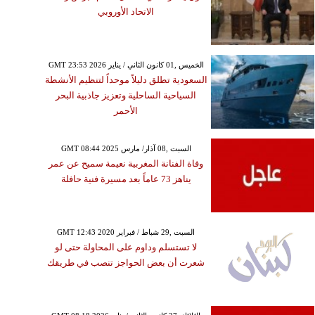
الاتحاد الأوروبي
GMT 23:53 2026 الخميس ,01 كانون الثاني / يناير
السعودية تطلق دليلاً موحداً لتنظيم الأنشطة
السياحية الساحلية وتعزيز جاذبية البحر
الأحمر
GMT 08:44 2025 السبت ,08 آذار/ مارس
وفاة الفنانة المغربية نعيمة سميح عن عمر
يناهز 73 عاماً بعد مسيرة فنية حافلة
GMT 12:43 2020 السبت ,29 شباط / فبراير
لا تستسلم وداوم على المحاولة حتى لو
شعرت أن بعض الحواجز تنصب في طريقك