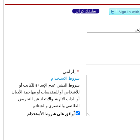
تعليقك كزائر
وني
*
إلزامي
شروط الاستخدام
شروط النشر:
عدم الإساءة للكاتب أو
للأشخاص أو للمقدسات أو مهاجمة الأديان
أو الذات الالهية. والابتعاد عن التحريض
الطائفي والعنصري والشتائم.
اُوافق على شروط الأستخدام