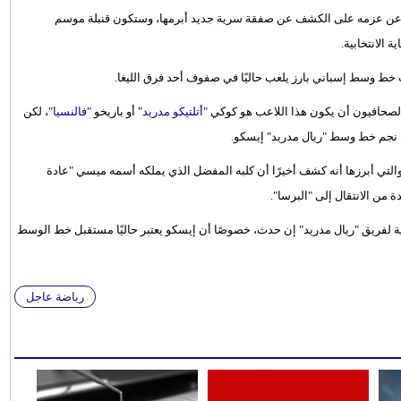
م عن عزمه على الكشف عن صفقة سرية جديد أبرمها، وستكون قنبلة موسم
 الانتخابية.
ط وسط إسباني بارز يلعب حاليًا في صفوف أحد فرق الليغا.
صحافيون أن يكون هذا اللاعب هو كوكي
"أتلتيكو مدريد
" أو باريخو "
فالنسيا
"، لكن
ه نجم خط وسط "ريال مدريد" إيسكو.
التي أبرزها أنه كشف أخيرًا أن كلبه المفضل الذي يملكه أسمه ميسي "عادة
من الانتقال إلى "البرسا".
وية لفريق "ريال مدريد" إن حدث، خصوصًا أن إيسكو يعتبر حاليًا مستقبل خط الوسط
رياضة عاجل