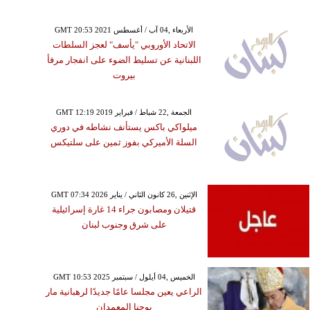
GMT 20:53 2021 الأربعاء ,04 آب / أغسطس
الاتحاد الأوروبي "يأسف" لعجز السلطات
اللبنانية عن تسليط الضوء على انفجار مرفأ
بيروت
GMT 12:19 2019 الجمعة ,22 شباط / فبراير
ميلواكي باكس يستأنف نشاطه في دوري
السلة الأميركي بفوز ثمين على سلتيكس
GMT 07:34 2026 الإثنين ,26 كانون الثاني / يناير
قتيلان ومصابون جراء 14 غارة إسرائيلية
على شرق وجنوب لبنان
GMT 10:53 2025 الخميس ,04 أيلول / سبتمبر
الراعي يعين مجلسا عامًا جديدًا لرهبانية مار
يوحنا المعمدان