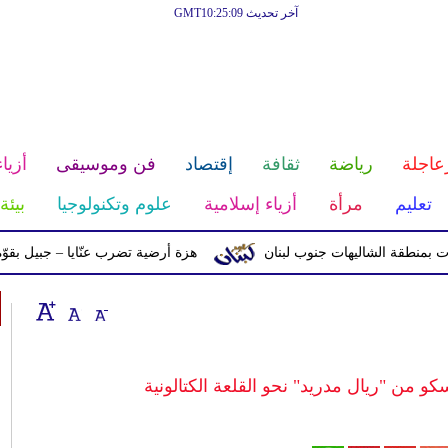
آخر تحديث GMT10:25:09
عاجلة
رياضة
ثقافة
إقتصاد
فن وموسيقى
أزياء
تعليم
مرأة
أزياء إسلامية
علوم وتكنولوجيا
بيئة
ة الشاليهات جنوب لبنان
هزة أرضية تضرب عنّايا – جبيل بقوّة 2.8 درجات على مقياس ريختر
كو من "ريال مدريد" نحو القلعة الكتالونية