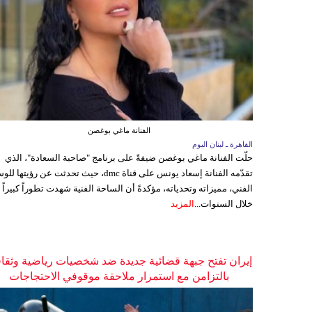
الفنانة ماغي بوغصن
القاهرة ـ لبنان اليوم
حلّت الفنانة ماغي بوغصن ضيفةً على برنامج "صاحبة السعادة"، الذي
تقدّمه الفنانة إسعاد يونس على قناة dmc، حيث تحدثت عن رؤيتها
الفني، مميزاته وتحدياته، مؤكدةً أن الساحة الفنية شهدت تطوراً كبيراً
خلال السنوات...
المزيد
إيران تفتح جبهة قضائية جديدة ضد شخصيات رياضية وثقاف
بالتزامن مع استمرار ملاحقة موقوفي الاحتجاجات