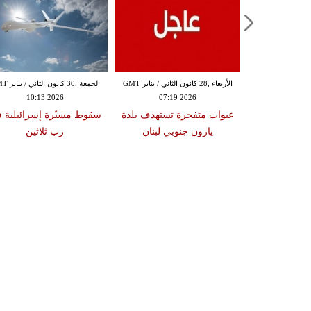
الثلاثاء ,27 كانون الثاني / يناير GMT
الأربعاء ,28 كانون الثاني / يناير GMT
الجمعة ,30 كانون
10:13 2026
07:19 2026
18:47
دة تضرب لبنان
عبوات متفجرة تستهدف بلدة
سقوط مسيّرة إسرائيلية 
2 درجات على مقياس
يارون جنوبي لبنان
رب ثلاثين
تر