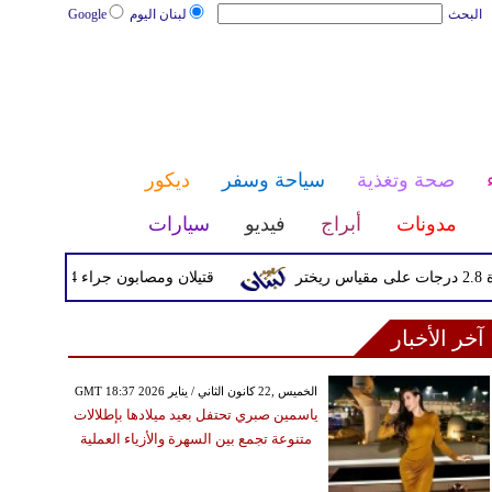
البحث
لبنان اليوم
Google
صحة وتغذية
سياحة وسفر
ديكور
مدونات
أبراج
فيديو
سيارات
قتيلان ومصابون جراء 14 غارة إسرائيلية على شرق وجنوب لبنان
آخر الأخبار
GMT 18:37 2026 الخميس ,22 كانون الثاني / يناير
ياسمين صبري تحتفل بعيد ميلادها بإطلالات
متنوعة تجمع بين السهرة والأزياء العملية