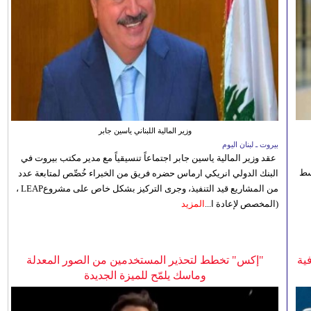
وزير المالية اللبناني ياسين جابر
بيروت ـ لبنان اليوم
عقد وزير المالية ياسين جابر اجتماعاً تنسيقياً مع مدير مكتب بيروت في
 للوسط
البنك الدولي انريكي ارماس حضره فريق من الخبراء خُصِّص لمتابعة عدد
من المشاريع قيد التنفيذ، وجرى التركيز بشكل خاص على مشروعLEAP ،
(المخصص لإعادة ا...
المزيد
ية
"إكس" تخطط لتحذير المستخدمين من الصور المعدلة
وماسك يلمّح للميزة الجديدة