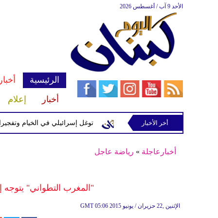
الأحد 9 آب / أغسطس 2026
الرئيسية
أخبار
أخبار
إعلام
إسرائيلية في رب ثلاثين
أخر الأخبار
توغل إسرائيلي في الخيام وتفجيرات بمنطق
أخبارعاجلة
»
رياضة عاجل
"المغرب التطواني" يتوجه إ
05:06 2015 الإثنين ,22 حزيران / يونيو
GMT