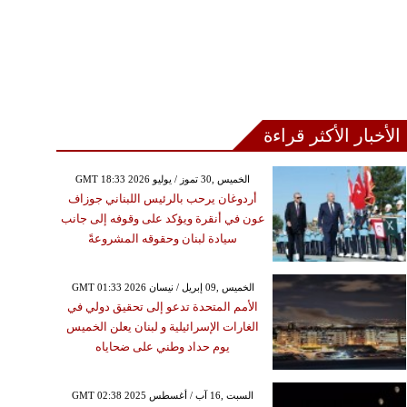
الأخبار الأكثر قراءة
GMT 18:33 2026 الخميس ,30 تموز / يوليو
أردوغان يرحب بالرئيس اللبناني جوزاف
عون في أنقرة ويؤكد على وقوفه إلى جانب
سيادة لبنان وحقوقه المشروعةً
GMT 01:33 2026 الخميس ,09 إبريل / نيسان
الأمم المتحدة تدعو إلى تحقيق دولي في
الغارات الإسرائيلية و لبنان يعلن الخميس
يوم حداد وطني على ضحاياه
GMT 02:38 2025 السبت ,16 آب / أغسطس