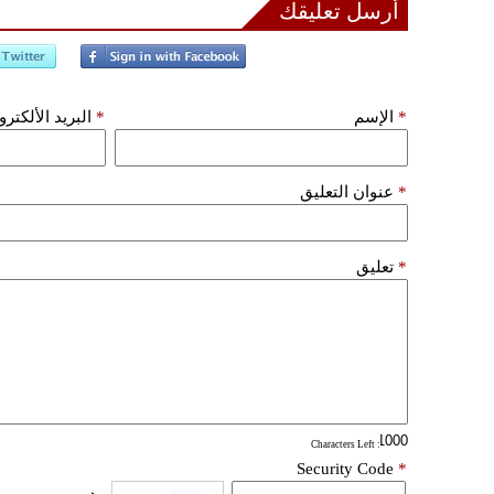
أرسل تعليقك
*
الإسم
*
البريد الألكتر
*
عنوان التعليق
*
تعليق
: Characters Left
Security Code
*