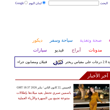
البحث
لبنان اليوم
Google
صحة وتغذية
سياحة وسفر
ديكور
مدونات
أبراج
فيديو
سيارات
قتيلان ومصابون جراء 14 غارة إسرائيلية على شرق وجنوب لبنان
آخر الأخبار
GMT 18:37 2026 الخميس ,22 كانون الثاني / يناير
ياسمين صبري تحتفل بعيد ميلادها بإطلالات
متنوعة تجمع بين السهرة والأزياء العملية