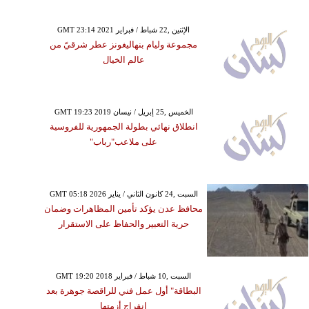
GMT 23:14 2021 الإثنين ,22 شباط / فبراير
مجموعة وليام بنهاليغونز عطر شرقيّ من
عالم الخيال
GMT 19:23 2019 الخميس ,25 إبريل / نيسان
انطلاق نهائي بطولة الجمهورية للفروسية
على ملاعب"رباب"
GMT 05:18 2026 السبت ,24 كانون الثاني / يناير
محافظ عدن يؤكد تأمين المظاهرات وضمان
حرية التعبير والحفاظ على الاستقرار
GMT 19:20 2018 السبت ,10 شباط / فبراير
البطاقة" أول عمل فني للراقصة جوهرة بعد
انفراج أزمتها