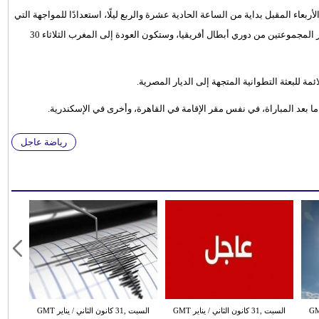
بعاء المقبل بداية من الساعة الحادية عشرة والربع ليلًا، استعدادًا للمواجهة التي
سيخوضها أمام نادي "سموحة" الأحد المقبل برسم الجولة الأولى من دور المجموعتين من دوري أبطال أفريقيا، وستكون العودة إلى المغرب الثلاثاء 30
ة للبعثة التطوانية المتجهة إلى الديار المصرية.
ا بعد المباراة، في نفس مقر الإقامة في القاهرة، وأخرى في الإسكندرية.
رياضة عاجل
 الثاني / يناير GMT
السبت ,31 كانون الثاني / يناير GMT
السبت ,31 كانون الثاني / يناير GMT