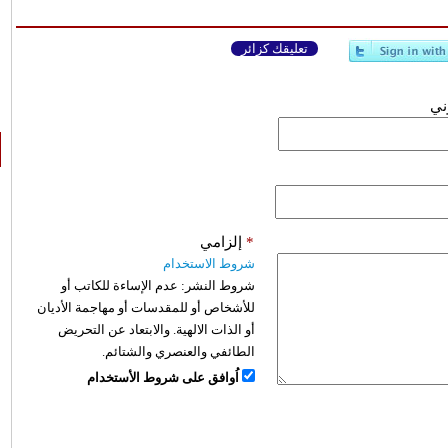
تعليقك كزائر
وني
*
إلزامي
شروط الاستخدام
شروط النشر:
عدم الإساءة للكاتب أو
للأشخاص أو للمقدسات أو مهاجمة الأديان
أو الذات الالهية. والابتعاد عن التحريض
الطائفي والعنصري والشتائم.
اُوافق على شروط الأستخدام