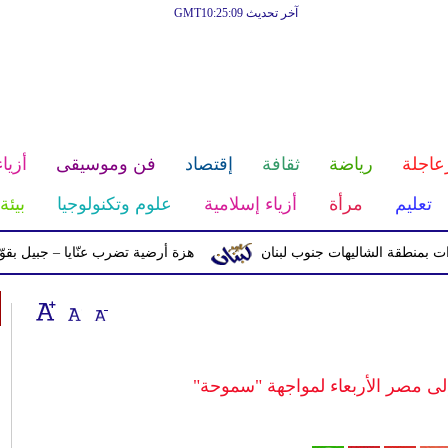
آخر تحديث GMT10:25:09
عاجلة
رياضة
ثقافة
إقتصاد
فن وموسيقى
أزياء
تعليم
مرأة
أزياء إسلامية
علوم وتكنولوجيا
بيئة
ة الشاليهات جنوب لبنان
هزة أرضية تضرب عنّايا – جبيل بقوّة 2.8 درجات على مقياس ريختر
لى مصر الأربعاء لمواجهة "سموحة"