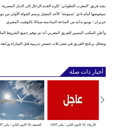
يشد فريق "المغرب التطواني" لكرة القدم الرحال إلى الديار المصرية، الأر
حزيران / يونيو بداية من الساعة السادسة صباحًا بالتوقيت المصري.
وأعلن المكتب المسير للفريق المغربي أنه تم توفير جميع الشروط الملائم
ويتخلل برنامج الفريق في مصر ثلاث حصص تدريبية قبل المباراة ورابعة م
أخبار ذات صلة
الثلاثاء ,27 كانون الثاني / يناير GMT
الأربعاء ,28 كانون الثاني / يناير GMT
الجمعة ,30 كانون