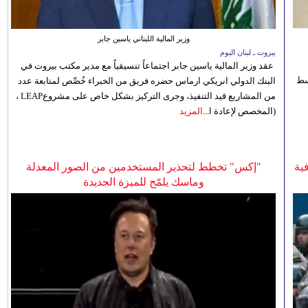
وزير المالية اللبناني ياسين جابر
بيروت ـ لبنان اليوم
عقد وزير المالية ياسين جابر اجتماعاً تنسيقياً مع مدير مكتب بيروت في
 للوسط
البنك الدولي انريكي ارماس حضره فريق من الخبراء خُصِّص لمتابعة عدد
من المشاريع قيد التنفيذ، وجرى التركيز بشكل خاص على مشروعLEAP ،
(المخصص لإعادة ا...
المزيد
ية
"إكس" تخطط لتحذير المستخدمين من الصور المعدلة
وماسك يلمّح للميزة الجديدة