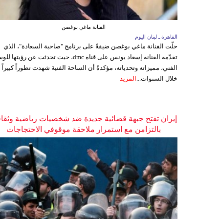
الفنانة ماغي بوغصن
القاهرة ـ لبنان اليوم
حلّت الفنانة ماغي بوغصن ضيفةً على برنامج "صاحبة السعادة"، الذي
تقدّمه الفنانة إسعاد يونس على قناة dmc، حيث تحدثت عن رؤيتها
الفني، مميزاته وتحدياته، مؤكدةً أن الساحة الفنية شهدت تطوراً كبيراً
خلال السنوات...
المزيد
إيران تفتح جبهة قضائية جديدة ضد شخصيات رياضية وثقاف
بالتزامن مع استمرار ملاحقة موقوفي الاحتجاجات