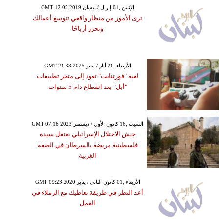
GMT 12:05 2019 الإثنين ,01 إبريل / نيسان
ترى الأمور من منظار واقعي تتوسع أعمالك
وتحرز أرباحًا
GMT 21:38 2025 الأربعاء ,21 أيار / مايو
لعبة "فورتنايت" تعود إلى متجر تطبيقات
"أبل" بعد انقطاع دام 5 سنوات
GMT 07:18 2023 السبت ,16 كانون الأول / ديسمبر
جيش الاحتلال الإسرائيلي يعتقل سيدة
فلسطينية مريضة بالسرطان في الضفة
الغربية
GMT 09:23 2020 الأربعاء ,01 كانون الثاني / يناير
أعد النظر في طريقة تعاطيك مع الزملاء في
العمل