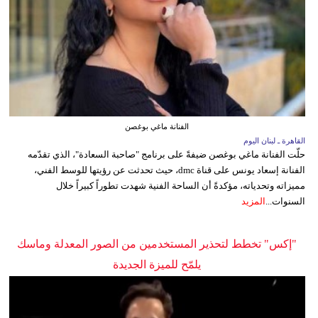
الفنانة ماغي بوغصن
القاهرة ـ لبنان اليوم
حلّت الفنانة ماغي بوغصن ضيفةً على برنامج "صاحبة السعادة"، الذي تقدّمه
الفنانة إسعاد يونس على قناة dmc، حيث تحدثت عن رؤيتها للوسط الفني،
مميزاته وتحدياته، مؤكدةً أن الساحة الفنية شهدت تطوراً كبيراً خلال
السنوات...
المزيد
"إكس" تخطط لتحذير المستخدمين من الصور المعدلة وماسك
يلمّح للميزة الجديدة