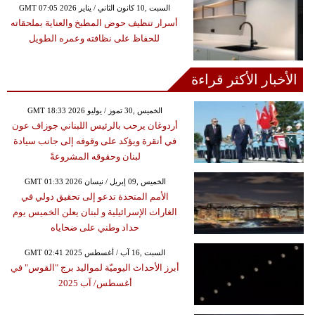
GMT 07:05 2026 السبت ,10 كانون الثاني / يناير
أسرار تنظيف حوض المطبخ والعناية بملحقاته
للحفاظ على نظافته وعمره الطويل
الأخبار الأكثر قراءة
GMT 18:33 2026 الخميس ,30 تموز / يوليو
أردوغان يرحب بالرئيس اللبناني جوزاف عون
في أنقرة ويؤكد على وقوفه إلى جانب سيادة
لبنان وحقوقه المشروعةً
GMT 01:33 2026 الخميس ,09 إبريل / نيسان
الأمم المتحدة تدعو إلى تحقيق دولي في
الغارات الإسرائيلية و لبنان يعلن الخميس يوم
حداد وطني على ضحاياه
GMT 02:41 2025 السبت ,16 آب / أغسطس
أبرز الأحداث اليوميّة لمواليد برج "القوس" في
أغسطس/ آب 2025