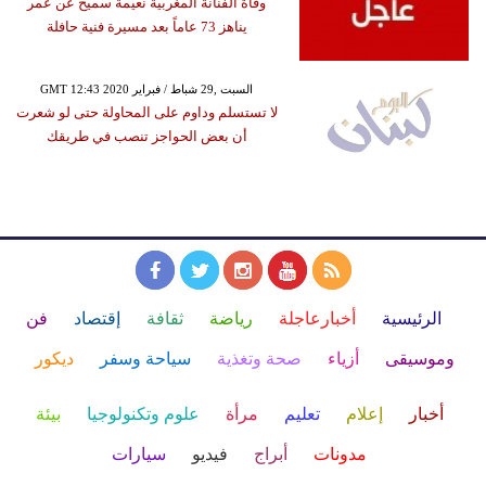
وفاة الفنانة المغربية نعيمة سميح عن عمر
يناهز 73 عاماً بعد مسيرة فنية حافلة
GMT 12:43 2020 السبت ,29 شباط / فبراير
لا تستسلم وداوم على المحاولة حتى لو شعرت
أن بعض الحواجز تنصب في طريقك
الرئيسية
أخبارعاجلة
رياضة
ثقافة
إقتصاد
فن
وموسيقى
أزياء
صحة وتغذية
سياحة وسفر
ديكور
أخبار
إعلام
تعليم
مرأة
علوم وتكنولوجيا
بيئة
مدونات
أبراج
فيديو
سيارات