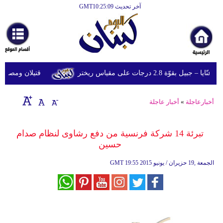
آخر تحديث GMT10:25:09
الرئيسية
أخبارعاجلة
رياضة
وّة 2.8 درجات على مقياس ريختر
قتيلان ومصابون جراء 14 غارة إسرائيلية على شرق و
ثقافة
إقتصاد
أخبارعاجلة
»
أخبار عاجلة
فن
تبرئة 14 شركة فرنسية من دفع رشاوى لنظام صدام
وموسيقى
حسين
أزياء
19:55 2015 الجمعة ,19 حزيران / يونيو
GMT
صحة
وتغذية
سياحة