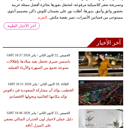
وتسريحة شعر كلاسيكية مرفوعة، لتحتفل بفوزها بجائزة أفضل ممثلة عربية
بحضور واثق وأنيق. بدورها، أطلت نور علي بفستان كلوش داكن بتصميم أنثوي
مستوحى من فساتين الأميرات، تميز بقصة مكش...
المزيد
آخر الأخبار الطبية
آخر الأخبار
GMT 18:37 2026 الخميس ,22 كانون الثاني / يناير
ياسمين صبري تحتفل بعيد ميلادها بإطلالات
متنوعة تجمع بين السهرة والأزياء العملية
GMT 16:21 2026 الثلاثاء ,20 كانون الثاني / يناير
الخطيب يؤكد أن مشاركة السعودية في دافوس
تؤكد مكانتها العالمية وتحولها الاقتصادي
GMT 18:46 2026 الخميس ,22 كانون الثاني / يناير
دليل عملي لاختيار لون الجدران المثالي يضفي
على المنزل أناقة