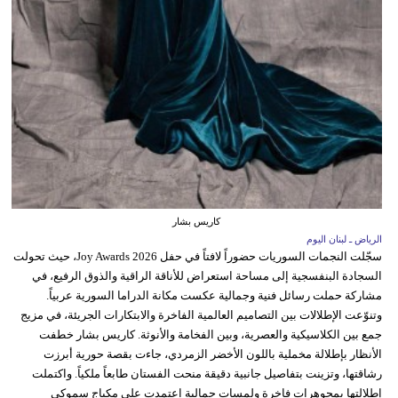
كاريس بشار
الرياض ـ لبنان اليوم
سجّلت النجمات السوريات حضوراً لافتاً في حفل Joy Awards 2026، حيث تحولت
السجادة البنفسجية إلى مساحة استعراض للأناقة الراقية والذوق الرفيع، في
مشاركة حملت رسائل فنية وجمالية عكست مكانة الدراما السورية عربياً.
وتنوّعت الإطلالات بين التصاميم العالمية الفاخرة والابتكارات الجريئة، في مزيج
جمع بين الكلاسيكية والعصرية، وبين الفخامة والأنوثة. كاريس بشار خطفت
الأنظار بإطلالة مخملية باللون الأخضر الزمردي، جاءت بقصة حورية أبرزت
رشاقتها، وتزينت بتفاصيل جانبية دقيقة منحت الفستان طابعاً ملكياً. واكتملت
إطلالتها بمجوهرات فاخرة ولمسات جمالية اعتمدت على مكياج سموكي