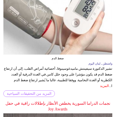
ضغط الدم
واشنطن ـ لبنان اليوم
تشير الدكتورة سيفينتش ماميدغوسينوفا، أخصائية أمراض القلب، إلى أن ارتفاع
ضغط الدم قد يكون مؤشرا على وجود خلل كامن في الغدة الدرقية أو الغدد
الكظرية أو الغدة النخامية. ووفقا للطبيبة، غالبا ما يُشير ارتفاع ضغط الدم
ا...
المزيد
المزيد من التحقيقات السياحية
نجمات الدراما السورية يخطفن الأنظار بإطلالات راقية في حفل
Joy Awards