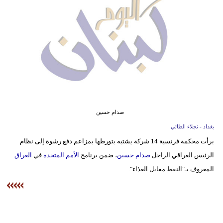
وسفر
ديكور
أخبار
إعلام
تعليم
صدام حسين
مرأة
بغداد - نجلاء الطائي
أزياء
برأت محكمة فرنسية 14 شركة يشتبه بتورطها بمزاعم دفع رشوة إلى نظام
إسلامية
الرئيس العراقي الراحل
صدام حسين
، ضمن برنامج
الأمم المتحدة
في
العراق
المعروف بـ"النفط مقابل الغذاء".
علوم
وتكنولوجيا
بيئة