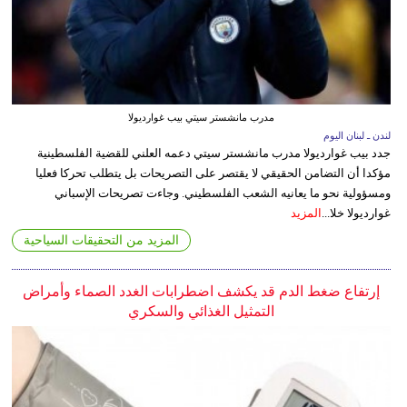
مدرب مانشستر سيتي بيب غوارديولا
لندن ـ لبنان اليوم
جدد بيب غوارديولا مدرب مانشستر سيتي دعمه العلني للقضية الفلسطينية
مؤكدا أن التضامن الحقيقي لا يقتصر على التصريحات بل يتطلب تحركا فعليا
ومسؤولية نحو ما يعانيه الشعب الفلسطيني. وجاءت تصريحات الإسباني
غوارديولا خلا...
المزيد
المزيد من التحقيقات السياحية
إرتفاع ضغط الدم قد يكشف اضطرابات الغدد الصماء وأمراض
التمثيل الغذائي والسكري