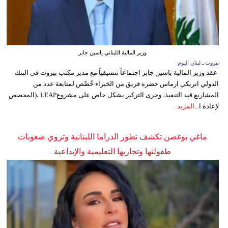
وزير المالية اللبناني ياسين جابر
بيروت ـ لبنان اليوم
عقد وزير المالية ياسين جابر اجتماعاً تنسيقياً مع مدير مكتب بيروت في البنك
الدولي انريكي ارماس حضره فريق من الخبراء خُصِّص لمتابعة عدد من
المشاريع قيد التنفيذ، وجرى التركيز بشكل خاص على مشروعLEAP ،(المخصص
لإعادة ا...
المزيد
ماغي بوغصن تكشف تطور الدراما اللبنانية وتروي صعوبات
طفولتها وتجاربها التعليمية والإبداعية