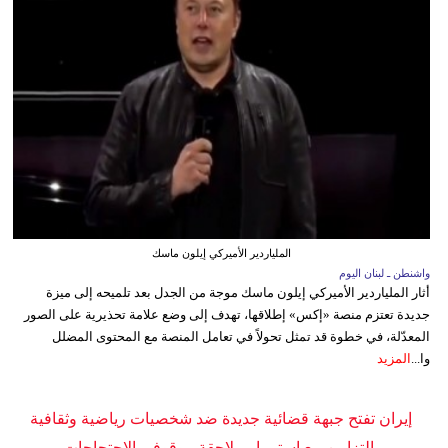
الملياردير الأميركي إيلون ماسك
واشنطن ـ لبنان اليوم
أثار الملياردير الأميركي إيلون ماسك موجة من الجدل بعد تلميحه إلى ميزة
جديدة تعتزم منصة «إكس» إطلاقها، تهدف إلى وضع علامة تحذيرية على الصور
المعدّلة، في خطوة قد تمثل تحولاً في تعامل المنصة مع المحتوى المضلل
وا...
المزيد
إيران تفتح جبهة قضائية جديدة ضد شخصيات رياضية وثقافية
بالتزامن مع استمرار ملاحقة موقوفي الاحتجاجات