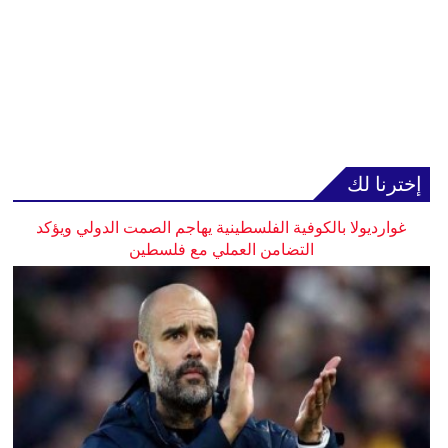
إخترنا لك
غوارديولا بالكوفية الفلسطينية يهاجم الصمت الدولي ويؤكد
التضامن العملي مع فلسطين