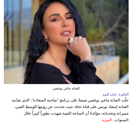
الفنانة ماغي بوغصن
القاهرة ـ لبنان اليوم
حلّت الفنانة ماغي بوغصن ضيفةً على برنامج "صاحبة السعادة"، الذي تقدّمه
الفنانة إسعاد يونس على قناة dmc، حيث تحدثت عن رؤيتها للوسط الفني،
مميزاته وتحدياته، مؤكدةً أن الساحة الفنية شهدت تطوراً كبيراً خلال
السنوات...
المزيد