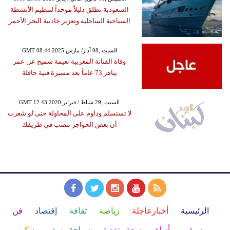
السعودية تطلق دليلاً موحداً لتنظيم الأنشطة
السياحية الساحلية وتعزيز جاذبية البحر الأحمر
GMT 08:44 2025 السبت ,08 آذار/ مارس
وفاة الفنانة المغربية نعيمة سميح عن عمر
يناهز 73 عاماً بعد مسيرة فنية حافلة
GMT 12:43 2020 السبت ,29 شباط / فبراير
لا تستسلم وداوم على المحاولة حتى لو شعرت
أن بعض الحواجز تنصب في طريقك
الرئيسية
أخبارعاجلة
رياضة
ثقافة
إقتصاد
فن
وموسيقى
أزياء
صحة وتغذية
سياحة وسفر
ديكور