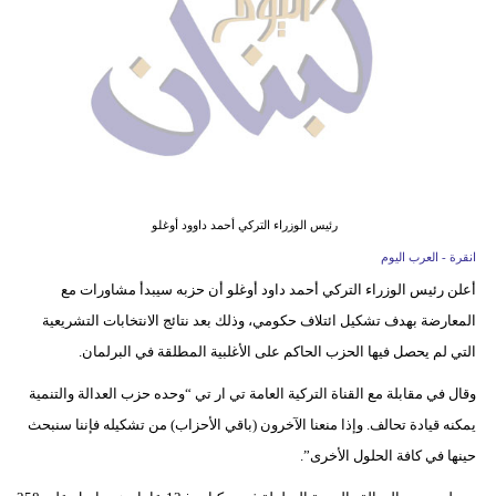
وسفر
ديكور
أخبار
إعلام
تعليم
رئيس الوزراء التركي أحمد داوود أوغلو
مرأة
انقرة - العرب اليوم
أعلن رئيس الوزراء التركي أحمد داود أوغلو أن حزبه سيبدأ مشاورات مع
أزياء
المعارضة بهدف تشكيل ائتلاف حكومي، وذلك بعد نتائج الانتخابات التشريعية
إسلامية
التي لم يحصل فيها الحزب الحاكم على الأغلبية المطلقة في البرلمان.
علوم
وقال في مقابلة مع القناة التركية العامة تي ار تي “وحده حزب العدالة والتنمية
وتكنولوجيا
يمكنه قيادة تحالف. وإذا منعنا الآخرون (باقي الأحزاب) من تشكيله فإننا سنبحث
حينها في كافة الحلول الأخرى”.
بيئة