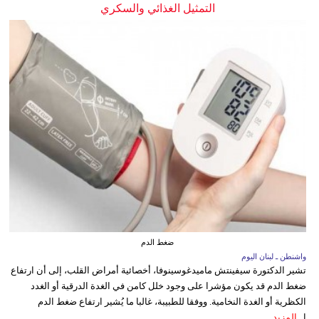
التمثيل الغذائي والسكري
ضغط الدم
واشنطن ـ لبنان اليوم
تشير الدكتورة سيفينتش ماميدغوسينوفا، أخصائية أمراض القلب، إلى أن ارتفاع
ضغط الدم قد يكون مؤشرا على وجود خلل كامن في الغدة الدرقية أو الغدد
الكظرية أو الغدة النخامية. ووفقا للطبيبة، غالبا ما يُشير ارتفاع ضغط الدم
ا...
المزيد