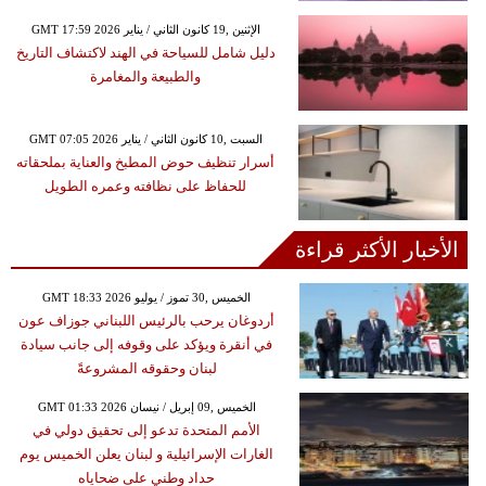
GMT 17:59 2026 الإثنين ,19 كانون الثاني / يناير
دليل شامل للسياحة في الهند لاكتشاف التاريخ
والطبيعة والمغامرة
GMT 07:05 2026 السبت ,10 كانون الثاني / يناير
أسرار تنظيف حوض المطبخ والعناية بملحقاته
للحفاظ على نظافته وعمره الطويل
الأخبار الأكثر قراءة
GMT 18:33 2026 الخميس ,30 تموز / يوليو
أردوغان يرحب بالرئيس اللبناني جوزاف عون
في أنقرة ويؤكد على وقوفه إلى جانب سيادة
لبنان وحقوقه المشروعةً
GMT 01:33 2026 الخميس ,09 إبريل / نيسان
الأمم المتحدة تدعو إلى تحقيق دولي في
الغارات الإسرائيلية و لبنان يعلن الخميس يوم
حداد وطني على ضحاياه