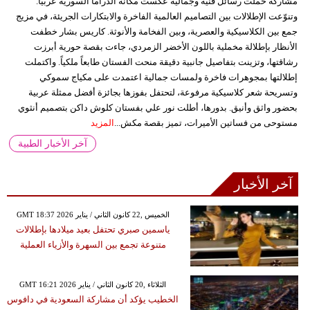
مشاركة حملت رسائل فنية وجمالية عكست مكانة الدراما السورية عربياً.
وتنوّعت الإطلالات بين التصاميم العالمية الفاخرة والابتكارات الجريئة، في مزيج
جمع بين الكلاسيكية والعصرية، وبين الفخامة والأنوثة. كاريس بشار خطفت
الأنظار بإطلالة مخملية باللون الأخضر الزمردي، جاءت بقصة حورية أبرزت
رشاقتها، وتزينت بتفاصيل جانبية دقيقة منحت الفستان طابعاً ملكياً. واكتملت
إطلالتها بمجوهرات فاخرة ولمسات جمالية اعتمدت على مكياج سموكي
وتسريحة شعر كلاسيكية مرفوعة، لتحتفل بفوزها بجائزة أفضل ممثلة عربية
بحضور واثق وأنيق. بدورها، أطلت نور علي بفستان كلوش داكن بتصميم أنثوي
مستوحى من فساتين الأميرات، تميز بقصة مكش...
المزيد
آخر الأخبار الطبية
آخر الأخبار
GMT 18:37 2026 الخميس ,22 كانون الثاني / يناير
ياسمين صبري تحتفل بعيد ميلادها بإطلالات
متنوعة تجمع بين السهرة والأزياء العملية
GMT 16:21 2026 الثلاثاء ,20 كانون الثاني / يناير
الخطيب يؤكد أن مشاركة السعودية في دافوس