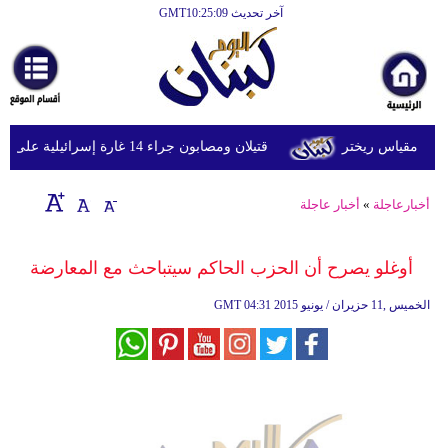
آخر تحديث GMT10:25:09
الرئيسية
أخبارعاجلة
رياضة
قتيلان ومصابون جراء 14 غارة إسرائيلية على شرق وجنوب لبنان
ثقافة
إقتصاد
أخبارعاجلة
»
أخبار عاجلة
فن
أوغلو يصرح أن الحزب الحاكم سيتباحث مع المعارضة
وموسيقى
04:31 2015 الخميس ,11 حزيران / يونيو
GMT
أزياء
صحة
وتغذية
سياحة