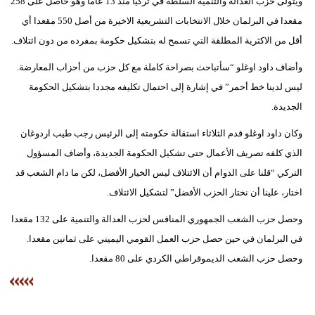
ويتولى حزب العدالة والتنمية السلطة في تركيا منذ 13 عاما وهو حاصل على 258
مدوَّنات
مقعدا في البرلمان خلال الانتخابات التشريعية الاخيرة من أصل 550 مقعدا أي
أبراج
أقل من الاكثرية المطلقة التي تسمح له بتشكيل حكومة بمفرده من دون ائتلاف.
وأضاف داود اوغلو “سأتباحث بصراحة كاملة مع كل حزب من أحزاب المعارضة.
فيديو
ليس لدينا خط أحمر” في إشارة إلى احتمال تكليفه مجددا بتشكيل الحكومة
سيارات
الجديدة.
وكان داود اوغلو قدم الثلاثاء استقالة حكومته إلى الرئيس رجب طيب اردوغان
الذي كلفه تصريف الأعمال حتى تشكيل الحكومة الجديدة، وأضاف المسؤول
التركي “قلنا على الدوام أن الائتلاف ليس الخيار الأفضل، لكن ما دام الشعب قد
اختار، علينا أن نختار الحزب الأفضل” لتشكيل الائتلاف.
وحصل حزب الشعب الجمهوري المنافس لحزب العدالة والتنمية على 132 مقعدا
في البرلمان في حين حصل حزب العمل القومي اليميني على ثمانين مقعدا.
وحصل حزب الشعب الديموقراطي الكردي على 80 مقعدا.