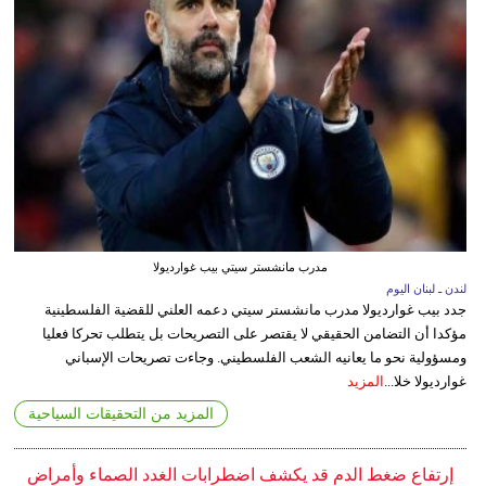
مدرب مانشستر سيتي بيب غوارديولا
لندن ـ لبنان اليوم
جدد بيب غوارديولا مدرب مانشستر سيتي دعمه العلني للقضية الفلسطينية
مؤكدا أن التضامن الحقيقي لا يقتصر على التصريحات بل يتطلب تحركا فعليا
ومسؤولية نحو ما يعانيه الشعب الفلسطيني. وجاءت تصريحات الإسباني
غوارديولا خلا...
المزيد
المزيد من التحقيقات السياحية
إرتفاع ضغط الدم قد يكشف اضطرابات الغدد الصماء وأمراض