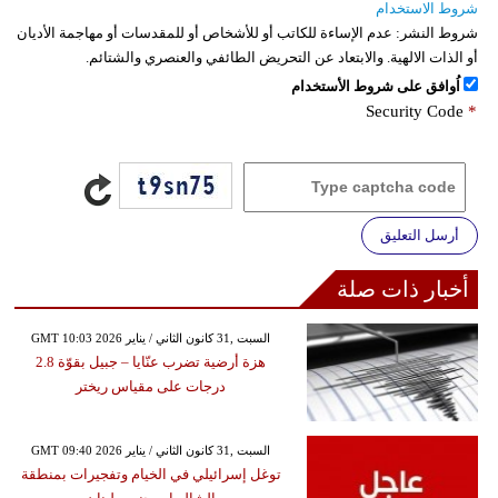
شروط الاستخدام
شروط النشر:
عدم الإساءة للكاتب أو للأشخاص أو للمقدسات أو مهاجمة الأديان
أو الذات الالهية. والابتعاد عن التحريض الطائفي والعنصري والشتائم.
اُوافق على شروط الأستخدام
Security Code
*
أرسل التعليق
أخبار ذات صلة
GMT 10:03 2026 السبت ,31 كانون الثاني / يناير
هزة أرضية تضرب عنّايا – جبيل بقوّة 2.8
درجات على مقياس ريختر
GMT 09:40 2026 السبت ,31 كانون الثاني / يناير
توغل إسرائيلي في الخيام وتفجيرات بمنطقة