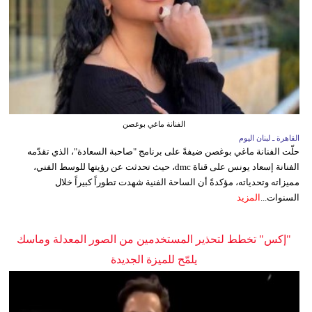
الفنانة ماغي بوغصن
القاهرة ـ لبنان اليوم
حلّت الفنانة ماغي بوغصن ضيفةً على برنامج "صاحبة السعادة"، الذي تقدّمه
الفنانة إسعاد يونس على قناة dmc، حيث تحدثت عن رؤيتها للوسط الفني،
مميزاته وتحدياته، مؤكدةً أن الساحة الفنية شهدت تطوراً كبيراً خلال
السنوات...
المزيد
"إكس" تخطط لتحذير المستخدمين من الصور المعدلة وماسك
يلمّح للميزة الجديدة