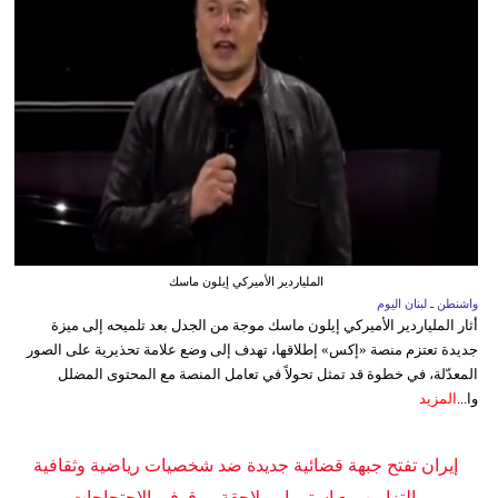
الملياردير الأميركي إيلون ماسك
واشنطن ـ لبنان اليوم
أثار الملياردير الأميركي إيلون ماسك موجة من الجدل بعد تلميحه إلى ميزة
جديدة تعتزم منصة «إكس» إطلاقها، تهدف إلى وضع علامة تحذيرية على الصور
المعدّلة، في خطوة قد تمثل تحولاً في تعامل المنصة مع المحتوى المضلل
وا...
المزيد
إيران تفتح جبهة قضائية جديدة ضد شخصيات رياضية وثقافية
بالتزامن مع استمرار ملاحقة موقوفي الاحتجاجات