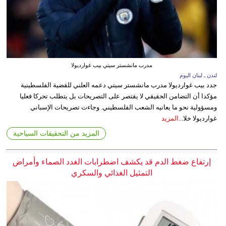
مدرب مانشستر سيتي بيب غوارديولا
لندن ـ لبنان اليوم
جدد بيب غوارديولا مدرب مانشستر سيتي دعمه العلني للقضية الفلسطينية
مؤكدا أن التضامن الحقيقي لا يقتصر على التصريحات بل يتطلب تحركا فعليا
ومسؤولية نحو ما يعانيه الشعب الفلسطيني. وجاءت تصريحات الإسباني
غوارديولا خلا...
المزيد
المزيد من التحقيقات السياحية
إرتفاع ضغط الدم قد يكشف اضطرابات الغدد الصماء وأمراض
التمثيل الغذائي والسكري