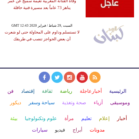
وفاة الفنانة المغربية نعيمة سميح عن عمر
يناهز 73 عاماً بعد مسيرة فنية حافلة
GMT 12:43 2020 السبت ,29 شباط / فبراير
لا تستسلم وداوم على المحاولة حتى لو شعرت
أن بعض الحواجز تنصب في طريقك
الرئيسية
أخبارعاجلة
رياضة
ثقافة
إقتصاد
فن
وموسيقى
أزياء
صحة وتغذية
سياحة وسفر
ديكور
أخبار
إعلام
تعليم
مرأة
علوم وتكنولوجيا
بيئة
مدونات
أبراج
فيديو
سيارات