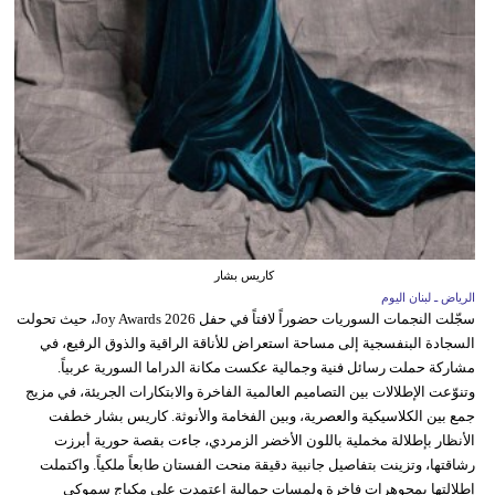
كاريس بشار
الرياض ـ لبنان اليوم
سجّلت النجمات السوريات حضوراً لافتاً في حفل Joy Awards 2026، حيث تحولت
السجادة البنفسجية إلى مساحة استعراض للأناقة الراقية والذوق الرفيع، في
مشاركة حملت رسائل فنية وجمالية عكست مكانة الدراما السورية عربياً.
وتنوّعت الإطلالات بين التصاميم العالمية الفاخرة والابتكارات الجريئة، في مزيج
جمع بين الكلاسيكية والعصرية، وبين الفخامة والأنوثة. كاريس بشار خطفت
الأنظار بإطلالة مخملية باللون الأخضر الزمردي، جاءت بقصة حورية أبرزت
رشاقتها، وتزينت بتفاصيل جانبية دقيقة منحت الفستان طابعاً ملكياً. واكتملت
إطلالتها بمجوهرات فاخرة ولمسات جمالية اعتمدت على مكياج سموكي