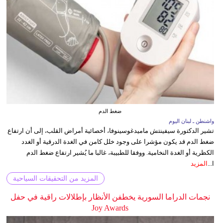
ضغط الدم
واشنطن ـ لبنان اليوم
تشير الدكتورة سيفينتش ماميدغوسينوفا، أخصائية أمراض القلب، إلى أن ارتفاع
ضغط الدم قد يكون مؤشرا على وجود خلل كامن في الغدة الدرقية أو الغدد
الكظرية أو الغدة النخامية. ووفقا للطبيبة، غالبا ما يُشير ارتفاع ضغط الدم
ا...
المزيد
المزيد من التحقيقات السياحية
نجمات الدراما السورية يخطفن الأنظار بإطلالات راقية في حفل
Joy Awards