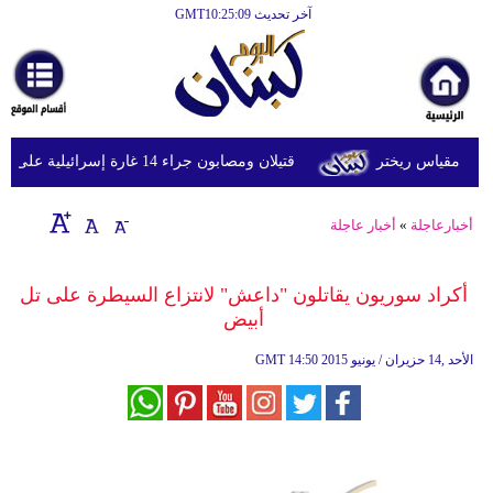
آخر تحديث GMT10:25:09
الرئيسية
أخبارعاجلة
رياضة
قتيلان ومصابون جراء 14 غارة إسرائيلية على شرق وجنوب لبنان
ثقافة
إقتصاد
أخبارعاجلة
»
أخبار عاجلة
فن
أكراد سوريون يقاتلون "داعش" لانتزاع السيطرة على تل
وموسيقى
أبيض
أزياء
14:50 2015 الأحد ,14 حزيران / يونيو
GMT
صحة
وتغذية
سياحة