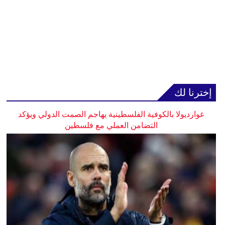
إخترنا لك
غوارديولا بالكوفية الفلسطينية يهاجم الصمت الدولي ويؤكد
التضامن العملي مع فلسطين