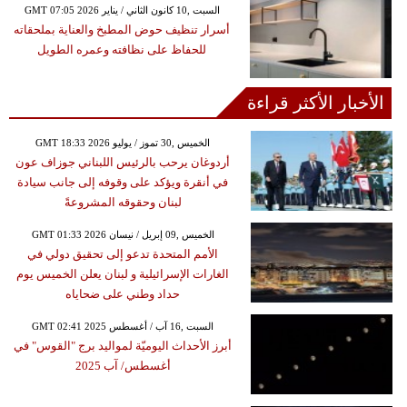
GMT 07:05 2026 السبت ,10 كانون الثاني / يناير
أسرار تنظيف حوض المطبخ والعناية بملحقاته
للحفاظ على نظافته وعمره الطويل
الأخبار الأكثر قراءة
GMT 18:33 2026 الخميس ,30 تموز / يوليو
أردوغان يرحب بالرئيس اللبناني جوزاف عون
في أنقرة ويؤكد على وقوفه إلى جانب سيادة
لبنان وحقوقه المشروعةً
GMT 01:33 2026 الخميس ,09 إبريل / نيسان
الأمم المتحدة تدعو إلى تحقيق دولي في
الغارات الإسرائيلية و لبنان يعلن الخميس يوم
حداد وطني على ضحاياه
GMT 02:41 2025 السبت ,16 آب / أغسطس
أبرز الأحداث اليوميّة لمواليد برج "القوس" في
أغسطس/ آب 2025