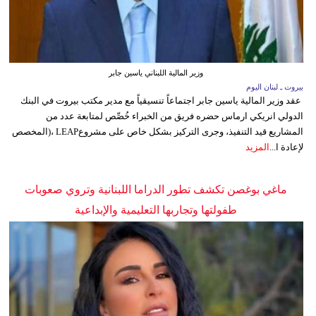
وزير المالية اللبناني ياسين جابر
بيروت ـ لبنان اليوم
عقد وزير المالية ياسين جابر اجتماعاً تنسيقياً مع مدير مكتب بيروت في البنك
الدولي انريكي ارماس حضره فريق من الخبراء خُصِّص لمتابعة عدد من
المشاريع قيد التنفيذ، وجرى التركيز بشكل خاص على مشروعLEAP ،(المخصص
لإعادة ا...
المزيد
ماغي بوغصن تكشف تطور الدراما اللبنانية وتروي صعوبات
طفولتها وتجاربها التعليمية والإبداعية