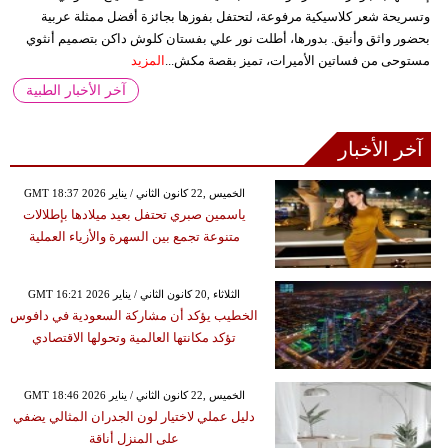
وتسريحة شعر كلاسيكية مرفوعة، لتحتفل بفوزها بجائزة أفضل ممثلة عربية
بحضور واثق وأنيق. بدورها، أطلت نور علي بفستان كلوش داكن بتصميم أنثوي
مستوحى من فساتين الأميرات، تميز بقصة مكش...
المزيد
آخر الأخبار الطبية
آخر الأخبار
GMT 18:37 2026 الخميس ,22 كانون الثاني / يناير
ياسمين صبري تحتفل بعيد ميلادها بإطلالات
متنوعة تجمع بين السهرة والأزياء العملية
GMT 16:21 2026 الثلاثاء ,20 كانون الثاني / يناير
الخطيب يؤكد أن مشاركة السعودية في دافوس
تؤكد مكانتها العالمية وتحولها الاقتصادي
GMT 18:46 2026 الخميس ,22 كانون الثاني / يناير
دليل عملي لاختيار لون الجدران المثالي يضفي
على المنزل أناقة