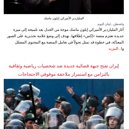
الملياردير الأميركي إيلون ماسك
واشنطن ـ لبنان اليوم
أثار الملياردير الأميركي إيلون ماسك موجة من الجدل بعد تلميحه إلى ميزة
جديدة تعتزم منصة «إكس» إطلاقها، تهدف إلى وضع علامة تحذيرية على الصور
المعدّلة، في خطوة قد تمثل تحولاً في تعامل المنصة مع المحتوى المضلل
وا...
المزيد
إيران تفتح جبهة قضائية جديدة ضد شخصيات رياضية وثقافية
بالتزامن مع استمرار ملاحقة موقوفي الاحتجاجات