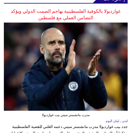
غوارديولا بالكوفية الفلسطينية يهاجم الصمت الدولي ويؤكد
التضامن العملي مع فلسطين
مدرب مانشستر سيتي بيب غوارديولا
لندن ـ لبنان اليوم
جدد بيب غوارديولا مدرب مانشستر سيتي دعمه العلني للقضية الفلسطينية