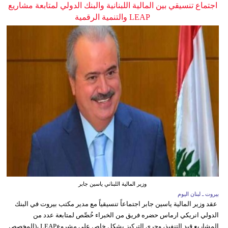
اجتماع تنسيقي بين المالية اللبنانية والبنك الدولي لمتابعة مشاريع
LEAP والتنمية الرقمية
وزير المالية اللبناني ياسين جابر
بيروت ـ لبنان اليوم
عقد وزير المالية ياسين جابر اجتماعاً تنسيقياً مع مدير مكتب بيروت في البنك
الدولي انريكي ارماس حضره فريق من الخبراء خُصِّص لمتابعة عدد من
المشاريع قيد التنفيذ، وجرى التركيز بشكل خاص على مشروعLEAP ،(المخصص