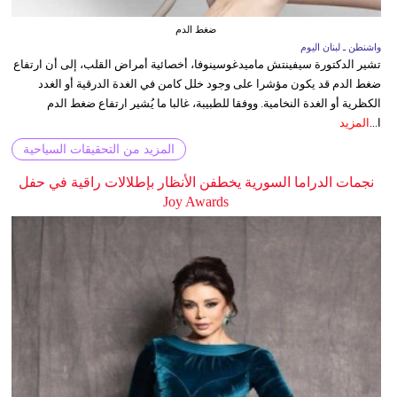
ضغط الدم
واشنطن ـ لبنان اليوم
تشير الدكتورة سيفينتش ماميدغوسينوفا، أخصائية أمراض القلب، إلى أن ارتفاع
ضغط الدم قد يكون مؤشرا على وجود خلل كامن في الغدة الدرقية أو الغدد
الكظرية أو الغدة النخامية. ووفقا للطبيبة، غالبا ما يُشير ارتفاع ضغط الدم
ا...
المزيد
المزيد من التحقيقات السياحية
نجمات الدراما السورية يخطفن الأنظار بإطلالات راقية في حفل
Joy Awards