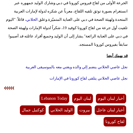
الجرعة الأولى من لقاح فيروس كورونا في دبي.وشارك الوليد جمهوره عبر
مدوَّنات
انستغرام بصورة توثق تلقيه اللقاح، معرباً عن شكره لدولة لإمارات العربية
أبراج
المتحدة ولهيئة الصحة في دبي على العناية المتميّزة.وعلق
الحلاني
، قائلاً: "اليوم
تلقيت أول جرعة من لقاح كورونا كوفيد 19، شكراً لدولة الإمارات ولهيئة الصحة
فيديو
في دبي على العناية الرائعة".يشار إلى أن الوليد وجميع أفراد عائلته قد أصيبوا
سيارات
سابقاً بفيروس كورونا المستجد.
قد يهمك أيضا
نجل عاصي الحلاني ينضم إلي والده ويغني معه بالموسيقى العربية
نجل عاصي الحلاني يتلقى لقاح كورونا في الإمارات
أخبار لبنان اليوم
لبنان اليوم
Lebanon Today
أخبار لبنان عاجل
بيروت
الوليد الحلاني
كوكتيل جمال
لقاح كورونا