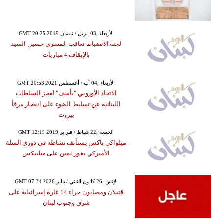
GMT 20:25 2019 الأربعاء ,03 إبريل / نيسان
لجنة الانضباط تعاقب المصري حسين السيد
بالإيقاف 4 مباريات
GMT 20:53 2021 الأربعاء ,04 آب / أغسطس
الاتحاد الأوروبي "يأسف" لعجز السلطات
اللبنانية عن تسليط الضوء على انفجار مرفأ
بيروت
GMT 12:19 2019 الجمعة ,22 شباط / فبراير
ميلواكي باكس يستأنف نشاطه في دوري السلة
الأميركي بفوز ثمين على سلتيكس
GMT 07:34 2026 الإثنين ,26 كانون الثاني / يناير
قتيلان ومصابون جراء 14 غارة إسرائيلية على
شرق وجنوب لبنان