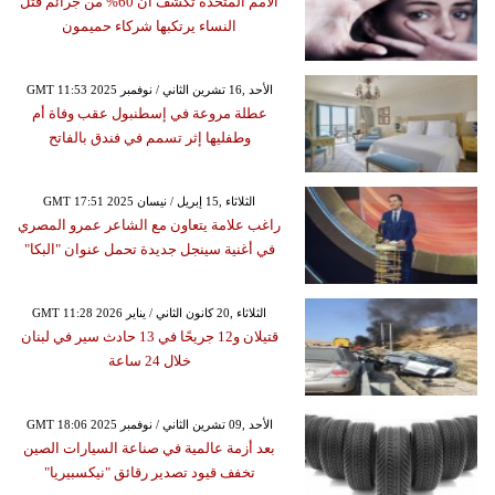
الأمم المتحدة تكشف أن 60% من جرائم قتل
النساء يرتكبها شركاء حميمون
GMT 11:53 2025 الأحد ,16 تشرين الثاني / نوفمبر
عطلة مروعة في إسطنبول عقب وفاة أم
وطفليها إثر تسمم في فندق بالفاتح
GMT 17:51 2025 الثلاثاء ,15 إبريل / نيسان
راغب علامة يتعاون مع الشاعر عمرو المصري
في أغنية سينجل جديدة تحمل عنوان "البكا"
GMT 11:28 2026 الثلاثاء ,20 كانون الثاني / يناير
قتيلان و12 جريحًا في 13 حادث سير في لبنان
خلال 24 ساعة
GMT 18:06 2025 الأحد ,09 تشرين الثاني / نوفمبر
بعد أزمة عالمية في صناعة السيارات الصين
تخفف قيود تصدير رقائق "نيكسبيريا"