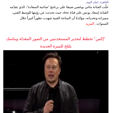
القاهرة ـ لبنان اليوم
حلّت الفنانة ماغي بوغصن ضيفةً على برنامج "صاحبة السعادة"، الذي تقدّمه
الفنانة إسعاد يونس على قناة dmc، حيث تحدثت عن رؤيتها للوسط الفني،
مميزاته وتحدياته، مؤكدةً أن الساحة الفنية شهدت تطوراً كبيراً خلال
السنوات...
المزيد
"إكس" تخطط لتحذير المستخدمين من الصور المعدلة وماسك
يلمّح للميزة الجديدة