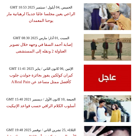
GMT 10:53 2025 الخميس ,04 أيلول / سبتمبر
الراعي يعين مجلسا عامًا جديدًا لرهبانية مار
يوحنا المعمدان
GMT 08:30 2025 السبت ,01 آذار/ مارس
إصابة أحمد السقا في وجهه خلال تصوير
العتاولة 2 ونقله إلى المستشفى
GMT 11:41 2025 الإثنين ,06 كانون الثاني / يناير
كيران كولكين يفوز بجائزة جولدن جلوب
كأفضل ممثل مساعد عن A Real Pain
GMT 15:40 2021 الجمعة ,10 كانون الأول / ديسمبر
أسلوب الكلام الراقي حسب قواعد الإتيكيت
GMT 19:48 2025 الثلاثاء ,25 تشرين الثاني / نوفمبر