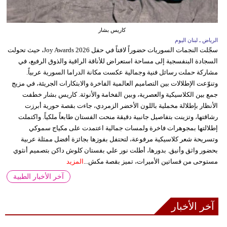
كاريس بشار
الرياض ـ لبنان اليوم
سجّلت النجمات السوريات حضوراً لافتاً في حفل Joy Awards 2026، حيث تحولت
السجادة البنفسجية إلى مساحة استعراض للأناقة الراقية والذوق الرفيع، في
مشاركة حملت رسائل فنية وجمالية عكست مكانة الدراما السورية عربياً.
وتنوّعت الإطلالات بين التصاميم العالمية الفاخرة والابتكارات الجريئة، في مزيج
جمع بين الكلاسيكية والعصرية، وبين الفخامة والأنوثة. كاريس بشار خطفت
الأنظار بإطلالة مخملية باللون الأخضر الزمردي، جاءت بقصة حورية أبرزت
رشاقتها، وتزينت بتفاصيل جانبية دقيقة منحت الفستان طابعاً ملكياً. واكتملت
إطلالتها بمجوهرات فاخرة ولمسات جمالية اعتمدت على مكياج سموكي
وتسريحة شعر كلاسيكية مرفوعة، لتحتفل بفوزها بجائزة أفضل ممثلة عربية
بحضور واثق وأنيق. بدورها، أطلت نور علي بفستان كلوش داكن بتصميم أنثوي
مستوحى من فساتين الأميرات، تميز بقصة مكش...
المزيد
آخر الأخبار الطبية
آخر الأخبار