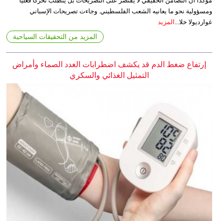
مؤكدا أن التضامن الحقيقي لا يقتصر على التصريحات بل يتطلب تحركا فعليا
ومسؤولية نحو ما يعانيه الشعب الفلسطيني. وجاءت تصريحات الإسباني
غوارديولا خلا...
المزيد
المزيد من التحقيقات السياحية
إرتفاع ضغط الدم قد يكشف اضطرابات الغدد الصماء وأمراض
التمثيل الغذائي والسكري