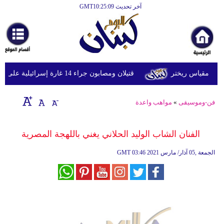
آخر تحديث GMT10:25:09
الرئيسية
أخبارعاجلة
رياضة
قتيلان ومصابون جراء 14 غارة إسرائيلية على شرق وجنوب لبنان
ثقافة
إقتصاد
فن-وموسيقى
»
مواهب واعدة
فن
الفنان الشاب الوليد الحلاني يغني باللهجة المصرية
وموسيقى
03:46 2021 الجمعة ,05 آذار/ مارس
GMT
أزياء
صحة
وتغذية
سياحة