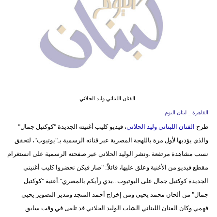
وسفر
ديكور
أخبار
إعلام
تعليم
الفنان اللبناني وليد الحلاني
مرأة
القاهرة _ لبنان اليوم
طرح
الفنان اللبناني وليد الحلاني
، فيديو كليب أغنيته الجديدة "كوكتيل جمال"
أزياء
والذي يؤديها لأول مرة باللهجة المصرية عبر قناته الرسمية بـ"يوتيوب"، لتحقق
إسلامية
نسب مشاهدة مرتفعة .ونشر الوليد الحلاني عبر صفحته الرسمية على انستغرام
علوم
مقطع فيديو من الأغنية وعلق عليها، قائلاً: "صار فيكن تحضروا كليب أغنيتي
وتكنولوجيا
الجديدة كوكتيل جمال على اليوتيوب ..بدي رأيكم بالمصري".أغنية "كوكتيل
جمال" من ألحان محمد يحيى ومن إخراج أحمد المنجد ومدير التصوير يحيى
بيئة
فهمي.وكان الفنان اللبناني الشاب الوليد الحلاني قد تلقى في وقت سابق