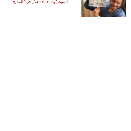
الموت يُهدد حمادة هلال في "المداح"