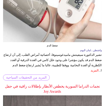
ضغط الدم
واشنطن ـ لبنان اليوم
تشير الدكتورة سيفينتش ماميدغوسينوفا، أخصائية أمراض القلب، إلى أن ارتفاع
ضغط الدم قد يكون مؤشرا على وجود خلل كامن في الغدة الدرقية أو الغدد
الكظرية أو الغدة النخامية. ووفقا للطبيبة، غالبا ما يُشير ارتفاع ضغط الدم
ا...
المزيد
المزيد من التحقيقات السياحية
نجمات الدراما السورية يخطفن الأنظار بإطلالات راقية في حفل
Joy Awards