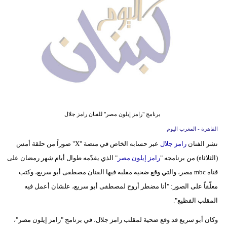
وسفر
ديكور
أخبار
إعلام
تعليم
برنامج "رامز إيلون مصر" للفنان رامز جلال
مرأة
القاهرة - المغرب اليوم
أزياء
نشر الفنان
رامز جلال
عبر حسابه الخاص في منصة "X" صوراً من حلقة أمس
إسلامية
(الثلاثاء) من برنامجه "
رامز إيلون مصر
" الذي يقدّمه طوال أيام شهر رمضان على
قناة mbc مصر، والتي وقع ضحية مقلبه فيها الفنان مصطفى أبو سريع، وكتب
علوم
معلّقاً على الصور: "أنا مضطر أروح لمصطفى أبو سريع، علشان أعمل فيه
وتكنولوجيا
المقلب الفظيع".
بيئة
وكان أبو سريع قد وقع ضحية لمقلب رامز جلال، في برنامج "رامز إيلون مصر"،