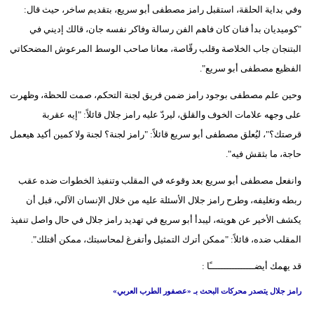
مدوَّنات
وفي بداية الحلقة، استقبل رامز مصطفى أبو سريع، بتقديم ساخر، حيث قال:
"كوميديان بدأ فنان كان فاهم الفن رسالة وفاكر نفسه جان، قالك إديني في
أبراج
البتنجان جاب الخلاصة وقلب رقّاصة، معانا صاحب الوسط المرعوش المضحكاتي
الفظيع مصطفى أبو سريع".
فيديو
وحين علم مصطفى بوجود رامز ضمن فريق لجنة التحكم، صمت للحظة، وظهرت
سيارات
على وجهه علامات الخوف والقلق، ليردّ عليه رامز جلال قائلاً: "إيه عقربة
قرصتك؟"، ليُعلق مصطفى أبو سريع قائلاً: "رامز لجنة؟ لجنة ولا كمين أكيد هيعمل
حاجة، ما بثقش فيه".
وانفعل مصطفى أبو سريع بعد وقوعه في المقلب وتنفيذ الخطوات ضده عقب
ربطه وتغليفه، وطرح رامز جلال الأسئلة عليه من خلال الإنسان الآلي، قبل أن
يكشف الأخير عن هويته، ليبدأ أبو سريع في تهديد رامز جلال في حال واصل تنفيذ
المقلب ضده، قائلاً: "ممكن أترك التمثيل وأتفرغ لمحاسبتك، ممكن أقتلك".
قد يهمك أيضــــــــــــــــًا :
رامز جلال يتصدر محركات البحث بـ «عصفور الطرب العربي»