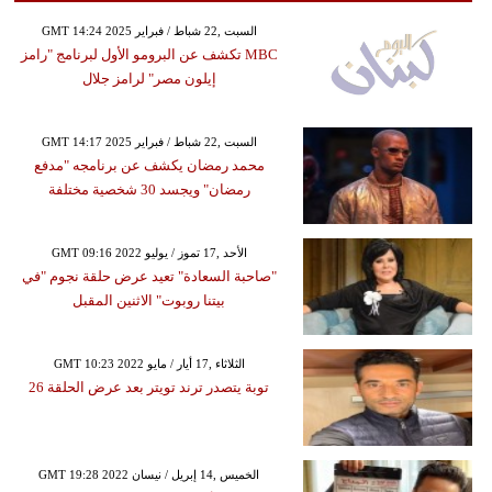
GMT 14:24 2025 السبت ,22 شباط / فبراير
MBC تكشف عن البرومو الأول لبرنامج "رامز
إيلون مصر" لرامز جلال
GMT 14:17 2025 السبت ,22 شباط / فبراير
محمد رمضان يكشف عن برنامجه "مدفع
رمضان" ويجسد 30 شخصية مختلفة
GMT 09:16 2022 الأحد ,17 تموز / يوليو
"صاحبة السعادة" تعيد عرض حلقة نجوم "في
بيتنا روبوت" الاثنين المقبل
GMT 10:23 2022 الثلاثاء ,17 أيار / مايو
توبة يتصدر ترند تويتر بعد عرض الحلقة 26
GMT 19:28 2022 الخميس ,14 إبريل / نيسان