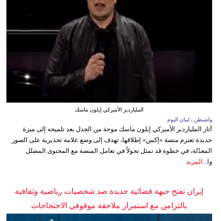
الملياردير الأميركي إيلون ماسك
واشنطن ـ لبنان اليوم
أثار الملياردير الأميركي إيلون ماسك موجة من الجدل بعد تلميحه إلى ميزة
جديدة تعتزم منصة «إكس» إطلاقها، تهدف إلى وضع علامة تحذيرية على الصور
المعدّلة، في خطوة قد تمثل تحولاً في تعامل المنصة مع المحتوى المضلل
وا...
المزيد
إيران تفتح جبهة قضائية جديدة ضد شخصيات رياضية وثقافية
بالتزامن مع استمرار ملاحقة موقوفي الاحتجاجات