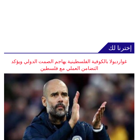
إخترنا لك
غوارديولا بالكوفية الفلسطينية يهاجم الصمت الدولي ويؤكد
التضامن العملي مع فلسطين