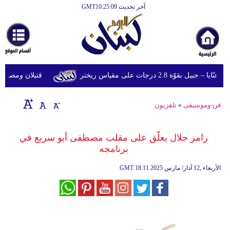
آخر تحديث GMT10:25:09
الرئيسية
أخبارعاجلة
رياضة
قوّة 2.8 درجات على مقياس ريختر
قتيلان ومصابون جراء 14 غارة إسرائيلية على شرق 
ثقافة
إقتصاد
فن-وموسيقى
»
تلفزيون
فن
رامز جلال يعلّق على مقلب مصطفى أبو سريع في
وموسيقى
برنامجه
أزياء
18:11 2025 الأربعاء ,12 آذار/ مارس
GMT
صحة
وتغذية
سياحة