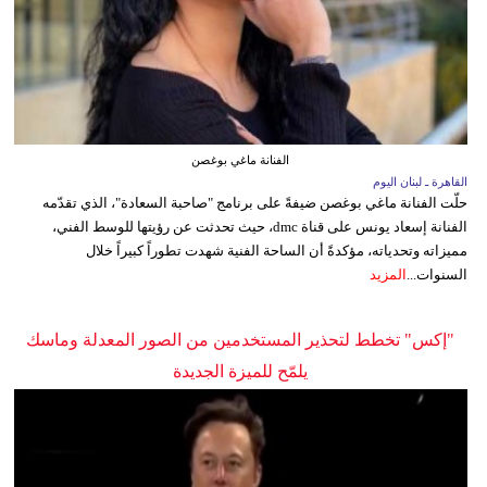
الفنانة ماغي بوغصن
القاهرة ـ لبنان اليوم
حلّت الفنانة ماغي بوغصن ضيفةً على برنامج "صاحبة السعادة"، الذي تقدّمه
الفنانة إسعاد يونس على قناة dmc، حيث تحدثت عن رؤيتها للوسط الفني،
مميزاته وتحدياته، مؤكدةً أن الساحة الفنية شهدت تطوراً كبيراً خلال
السنوات...
المزيد
"إكس" تخطط لتحذير المستخدمين من الصور المعدلة وماسك
يلمّح للميزة الجديدة