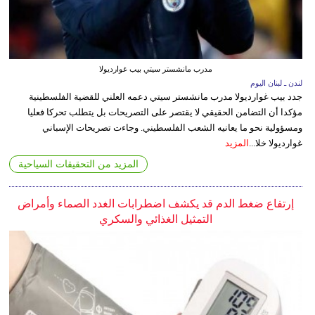
مدرب مانشستر سيتي بيب غوارديولا
لندن ـ لبنان اليوم
جدد بيب غوارديولا مدرب مانشستر سيتي دعمه العلني للقضية الفلسطينية
مؤكدا أن التضامن الحقيقي لا يقتصر على التصريحات بل يتطلب تحركا فعليا
ومسؤولية نحو ما يعانيه الشعب الفلسطيني. وجاءت تصريحات الإسباني
غوارديولا خلا...
المزيد
المزيد من التحقيقات السياحية
إرتفاع ضغط الدم قد يكشف اضطرابات الغدد الصماء وأمراض
التمثيل الغذائي والسكري