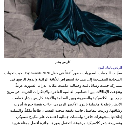
كاريس بشار
الرياض ـ لبنان اليوم
سجّلت النجمات السوريات حضوراً لافتاً في حفل Joy Awards 2026، حيث تحولت
السجادة البنفسجية إلى مساحة استعراض للأناقة الراقية والذوق الرفيع، في
مشاركة حملت رسائل فنية وجمالية عكست مكانة الدراما السورية عربياً.
وتنوّعت الإطلالات بين التصاميم العالمية الفاخرة والابتكارات الجريئة، في مزيج
جمع بين الكلاسيكية والعصرية، وبين الفخامة والأنوثة. كاريس بشار خطفت
الأنظار بإطلالة مخملية باللون الأخضر الزمردي، جاءت بقصة حورية أبرزت
رشاقتها، وتزينت بتفاصيل جانبية دقيقة منحت الفستان طابعاً ملكياً. واكتملت
إطلالتها بمجوهرات فاخرة ولمسات جمالية اعتمدت على مكياج سموكي
وتسريحة شعر كلاسيكية مرفوعة، لتحتفل بفوزها بجائزة أفضل ممثلة عربية