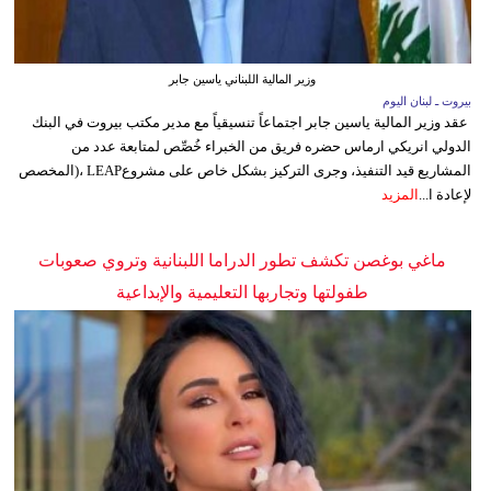
وزير المالية اللبناني ياسين جابر
بيروت ـ لبنان اليوم
عقد وزير المالية ياسين جابر اجتماعاً تنسيقياً مع مدير مكتب بيروت في البنك
الدولي انريكي ارماس حضره فريق من الخبراء خُصِّص لمتابعة عدد من
المشاريع قيد التنفيذ، وجرى التركيز بشكل خاص على مشروعLEAP ،(المخصص
لإعادة ا...
المزيد
ماغي بوغصن تكشف تطور الدراما اللبنانية وتروي صعوبات
طفولتها وتجاربها التعليمية والإبداعية