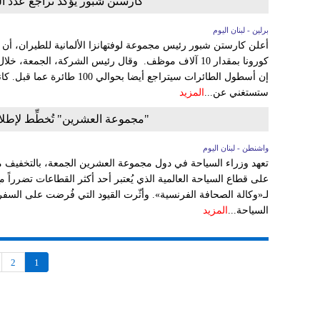
كارستن شبور يؤكد تراجع عدد ال
برلين - لبنان اليوم
أعلن كارستن شبور رئيس مجموعة لوفتهانزا الألمانية للطيران، أن
كورونا بمقدار 10 آلاف موظف. وقال رئيس الشركة، الجمعة،
إن أسطول الطائرات سيتراجع أيضا 
ستستغني عن...
المزيد
"مجموعة العشرين" تُخطِّط لإطلاق 
واشنطن - لبنان اليوم
‏على قطاع ‏السياحة العالمية ‏الذي يُعتبر أحد ‏أكثر القطاعات ‏تضرراً م
لـ«وكالة ‏الصحافة ‏الفرنسية».‏ وأثّرت القيود ‏التي فُرضت ‏على السفر
‏السياحة...
المزيد
2
1