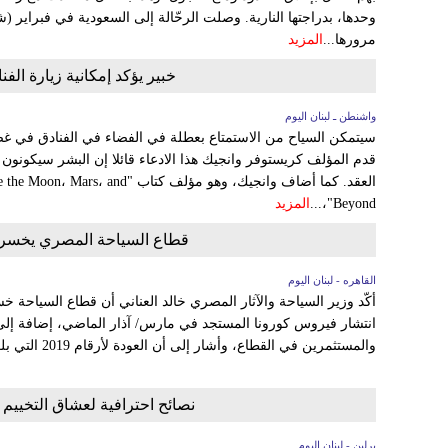
وحدها، بدراجتها النارية. وصلت الرحّالة إلى السعودية في فبراير (شب
مرورها...
المزيد
خبير يؤكد إمكانية زيارة ال
واشنطن ـ لبنان اليوم
سيتمكن السياح من الاستمتاع بعطلة في الفضاء في الفنادق في غض
قدم المؤلف كريستوفر وانجيك هذا الادعاء قائلا إن البشر سيكونون
العقد. كما أضاف وانجيك، وهو مؤلف كتاب
Beyond"،...
المزيد
قطاع السياحة المصري يخسر أكثر من 3 مليارات دول
القاهره - لبنان اليوم
انتشار فيروس كورونا المستجد في مارس/ آذار الماضي، إضافة إلى م
والمستثمرين في القطاع، وأشار إلى أن العودة لأرقام 2019 التي بلغت أكثر من 12 مليار دولار...
نصائح احترافية لعشاق التخييم
برلين - لبنان اليوم