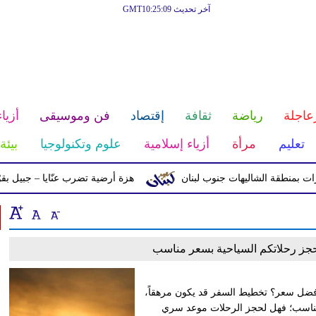
آخر تحديث GMT10:25:09
عاجلة
رياضة
ثقافة
إقتصاد
فن وموسيقى
أزياء
تعليم
مرأة
أزياء إسلامية
علوم وتكنولوجيا
بيئة
منطقة الشاليهات جنوب لبنان
هزة أرضية تضرب عنّايا – جبيل بقوّة 2.8 درجات على مقياس ريختر
جز رحلاتكم السياحية بسعر مناسب
ل سعر؟ تخطيط السفر قد يكون مرهقاً،
المناسب؛ فهل لحجز الرحلات موعد سري