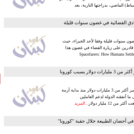
اط) الماضي، بدراجتها النارية، بعد
فنادق الفضائية في غضون سنوات قليلة
ون سنوات قليلة وفقا لأحد الخبراء، حيث
 قادرين على زيارة الفضاء في غضون هذا
 "Spacefarers: How Humans Settle the Moon، Mars، and
ار بسبب كورونا
أكّد وزير السياحة والآثار المصري خالد العناني أن قطاع السياحة خسر أكثر من 3 مليارات دولار منذ بداية أزمة
ا أنفقته الدولة لدعم العاملين
المزيد
 في أحضان الطبيعة خلال حقبة "كورونا"