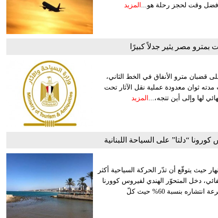
أفضل وقت لحجز رحلة هو...
المزيد
 بمترو مصر يثير جدلاً كبيرًا
ى قضبان مترو الأنفاق في الخط الثاني،
 مدته ثوان معدودة عملية نقل الآثار تحت
 لها وإلى أين تتجه،...
المزيد
 كورونا “دلتا” على السياحة اللبنانية
ر حيث يتوقّع أن تدّر الحركة السياحية أكثر
ائي، دخل المتحوّر الهندي لفيروس كوورنا
“دلتا” من الباب اللبناني العريض . خطورة المتحوّر هذا تكمن في سرعة انتشاره بنسبة 60% حيث كلّ