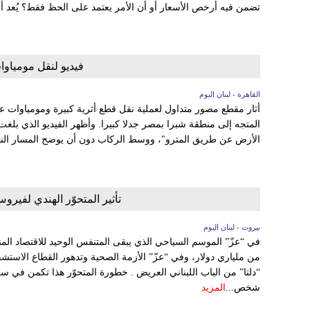
تضمن فيه أرخص الأسعار أو أن الأمر يعتمد على الحظ فقط؟ يُعد 
فيديو لنقل مومياوات
القاهرة - لبنان اليوم
أثار مقطع مصور متداول لعملية نقل قطع أثرية كبيرة ومومياوات عل
المتجه إلى منطقة شبرا بمصر جدلا كبيرا. وأظهر الفيديو الذي بلغت
الأرض عن طريق المترو"، ووسط الركاب دون أن يوضح المسار النهائي
تأثير المتحوّر الهندي لفيروس
بيروت - لبنان اليوم
في “عزّ” الموسم السياحي الذي يبقى المتنفس الوحيد للاقتصاد المنها
من ملياري دولار، وفي “عزّ” الأزمة الصحية وتدهور القطاع الاستشف
شخص...
المزيد