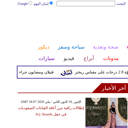
البحث
لبنان اليوم
Google
صحة وتغذية
سياحة وسفر
ديكور
مدونات
أبراج
فيديو
سيارات
قتيلان ومصابون جراء 14 غارة إسرائيلية على شرق وجنوب لبنان
آخر الأخبار
GMT 18:07 2026 الإثنين ,19 كانون الثاني / يناير
إطلالات راقية تبرز أناقة الفنانات السعوديات
في حفل Joy Awards