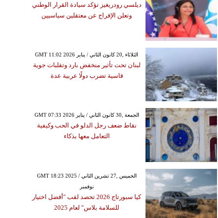
ديلسي رودريغيز تؤكد سيادة القرار الوطني
وتعلن الإفراج عن معتقلين سياسيين
GMT 11:02 2026 الثلاثاء ,20 كانون الثاني / يناير
لبنان تحت تأثير منخفض بارد وتقلبات جوية
قاسية تضرب دولًا عربية عدة
GMT 07:33 2026 الجمعة ,30 كانون الثاني / يناير
نقاط ضعف رجل الدلو في الحب وكيفية
التعامل معها بذكاء
GMT 18:23 2025 الخميس ,27 تشرين الثاني /
نوفمبر
كيا سبورتاج 2026 تحصد لقب "أفضل اختيار
للسلامة بلاس" لعام 2025