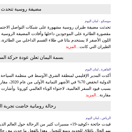
مضيفة روسية تتحدث عن
موسكو - لبنان اليوم
تحدثت مضيفة طيران روسية مشهورة على شبكات التواصل الاجتماعي 
مقصورة الطائرة على الموجودين داخلها.وأفادت المضيفة الروسية
اللون الأصفر لا يستخدم بتاتا في طلاء القسم الداخلي من الطائ
الطيران التي كانت...
المزيد
بسمة اليمان تعلن عودة حركة السيا
القاهرة ـ لبنان اليوم
أكدت المدير الإقليمي لمنطقة الشرق الأوسط في منظمة السياحة ال
الدولية انخفض
بسبب قيود السفر العالمية، لاحتواء الوباء العالمي كورونا .وأشارت
مقارنة...
المزيد
رحالة رومانية خاضت تجربة ا
الرياض ـ لبنان اليوم
قيدت جائحة «كوفيد-19» مسيرات كثير من الرحالة حول ا
بهم الحال بإغلاق للحدود ومنع للتجول. وهذا بالفعل ما حدث مع رحال