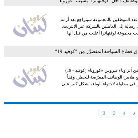
وظائف داخل "لوفتهانزا" بسبب "كورونا"
 عدد الموظفين بالمجموعة سيتراجع بعد أزمة
 خلال رسالة إلى العاملين بالشركة عبر الإنترنت،
بحوالي 100 طائرة عما قبل. كانت مجموعة لوفتهانزا أعلنت من قبل أنها
قطاع السياحة المتضرِّر مِن "كوفيد-19"
تعهد وزراء ‏السياحة في ‏دول مجموعة ‏العشرين الجمعة، ‏بالتخفيف من ‏أثر وباء فيروس ‏‏«كورونا» ‏‏(كوفيد - 19)
ع ‏ملايين الوظائف ‏المعرّضة للخطر، ‏وفقاً
 في ‏محاولة لاحتواء ‏الوباء، بشكل ‏كبير على
4
3