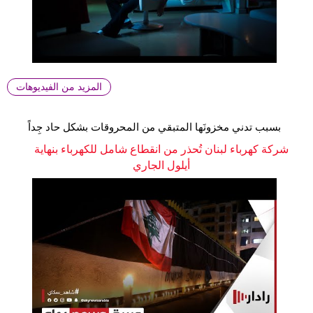
المزيد من الفيديوهات
بسبب تدني مخزونَها المتبقي من المحروقات بشكل حاد جِداً
شركة كهرباء لبنان تُحذر من انقطاع شامل للكهرباء بنهاية
أيلول الجاري