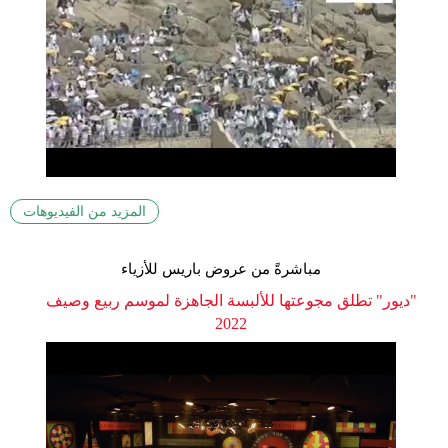
المزيد من الفيديوهات
مباشرةً من عروض باريس للأزياء
"ديور" تطلق مجوعتها للألبسة الجاهزة لموسم ربيع وصيف
2022