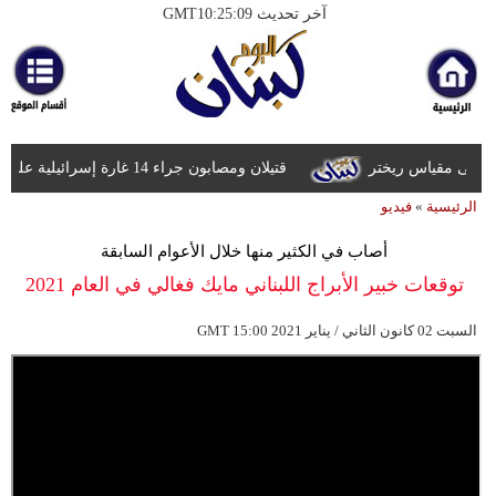
آخر تحديث GMT10:25:09
الرئيسية
أخبارعاجلة
رياضة
قتيلان ومصابون جراء 14 غارة إسرائيلية على شرق وجنوب لبنان
ثقافة
الرئيسية
»
فيديو
إقتصاد
أصاب في الكثير منها خلال الأعوام السابقة
فن
توقعات خبير الأبراج اللبناني مايك فغالي في العام 2021
وموسيقى
15:00 2021 السبت 02 كانون الثاني / يناير
GMT
أزياء
صحة
وتغذية
سياحة