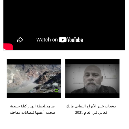
وسفر
ديكور
أخبار
إعلام
تعليم
مرأة
أزياء
إسلامية
علوم
توقعات خبير الأبراج اللبناني مايك
شاهد:لحظة انهيار كتلة جليدية
وتكنولوجيا
فغالي في العام 2021
ضخمة أعقبها فيضانات مفاجئة
بيئة