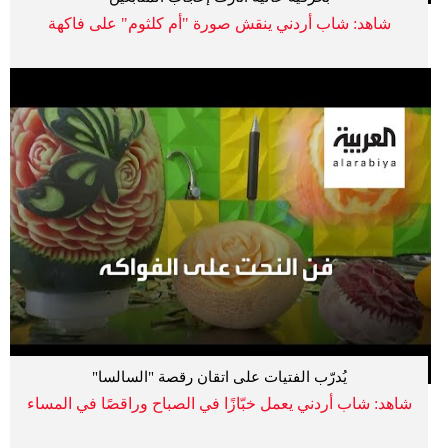
شاهد: شاب أردني ينقش صورة "أم كلثوم" على فاكهة
يُدرّب الفتيات على اتقان رقصة "السالسا"
شاهد: شاب أردني يعمل خبّازًا في الصباح وراقصًا في المساء