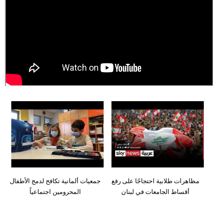
وسفر
ديكور
أخبار
إعلام
تعليم
مرأة
أزياء
إسلامية
علوم
مظاهرات طلابية احتجاجًا على رفع
جمعيات ألمانية تكافح لدمج الأطفال
وتكنولوجيا
أقساط الجامعات في لبنان
المحرومين اجتماعياً
بيئة