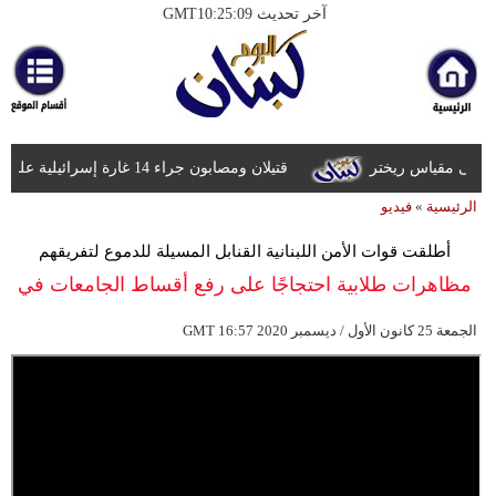
آخر تحديث GMT10:25:09
الرئيسية
أخبارعاجلة
رياضة
قتيلان ومصابون جراء 14 غارة إسرائيلية على شرق وجنوب لبنان
ثقافة
الرئيسية
»
فيديو
إقتصاد
أطلقت قوات الأمن اللبنانية القنابل المسيلة للدموع لتفريقهم
فن
مظاهرات طلابية احتجاجًا على رفع أقساط الجامعات في
وموسيقى
لبنان
16:57 2020 الجمعة 25 كانون الأول / ديسمبر
GMT
أزياء
صحة
وتغذية
سياحة