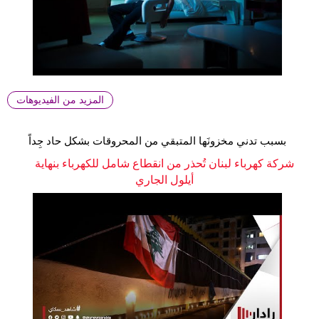
المزيد من الفيديوهات
بسبب تدني مخزونَها المتبقي من المحروقات بشكل حاد جِداً
شركة كهرباء لبنان تُحذر من انقطاع شامل للكهرباء بنهاية
أيلول الجاري