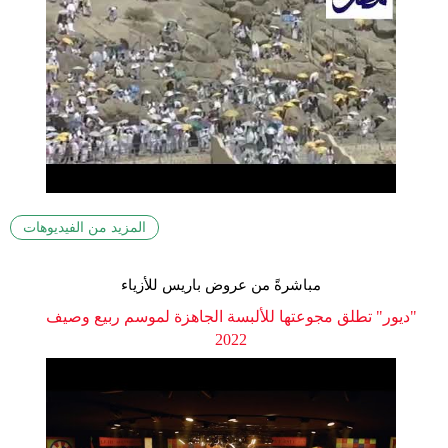
المزيد من الفيديوهات
مباشرةً من عروض باريس للأزياء
"ديور" تطلق مجوعتها للألبسة الجاهزة لموسم ربيع وصيف
2022